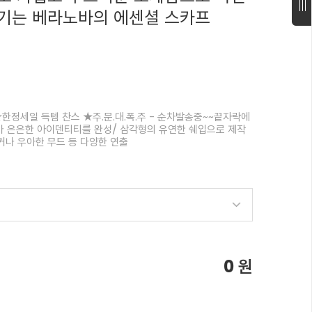
기는 베라노바의 에센셜 스카프
★한정세일 득템 찬스 ★주.문.대.폭.주 - 순차발송중~~끝자락에
가 은은한 아이덴티티를 완성/ 삼각형의 유연한 쉐입으로 제작
나 우아한 무드 등 다양한 연출
0
원