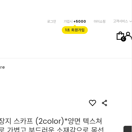
고객서비스
로그인
가입시
+5000
마이쇼핑
1초 회원가입
0
re
지 스카프 (2color)*양면 텍스쳐
로 가볍고 부드러운 소재감으로 목선