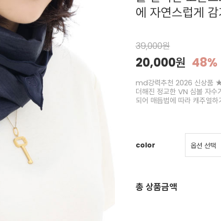
에 자연스럽게 감
39,000원
20,000원
48%
md강력추천 2026 신상품 
더해진 정교한 VN 심볼 자수
되어 매듭법에 따라 캐주얼하거
color
총 상품금액