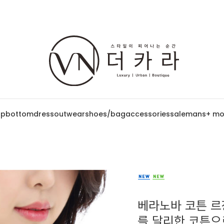
op
bottom
dress
outwear
shoes/bag
accessories
sale
mans
+ mo
베라노바 코튼 르장
를 달리한 코튼으