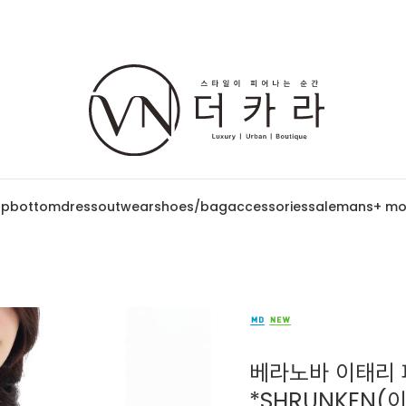
op
bottom
dress
outwear
shoes/bag
accessories
sale
mans
+ mo
베라노바 이태리 
*SHRUNKEN(