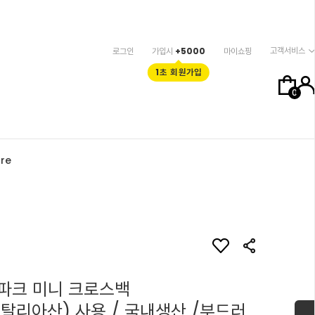
고객서비스
로그인
가입시
+5000
마이쇼핑
1초 회원가입
0
re
파크 미니 크로스백
이탈리아산) 사용 / 국내생산 /부드러