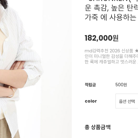
운 촉감, 높은 탄
가죽 에 사용하는
182,000원
md강력추천 2026 신상품 
인이 미니멀한 감성을 더해주며
한 룩에 캐쥬얼하고 멋스러운
적립금
500원
color
총 상품금액