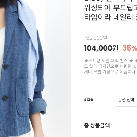
워싱되어 부드럽고
타입이라 데일리 
162,000원
104,000원
35
★스프링 세일 대박 찬스 ★ ★
드 칼라 디자인으로 세련된 실
세미 크롭 기장으로 데님이나 
size
총 상품금액