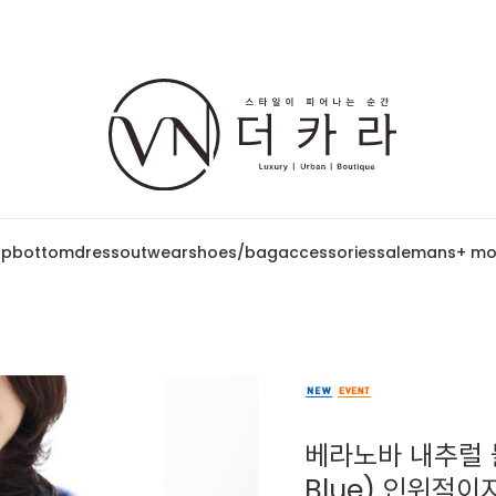
op
bottom
dress
outwear
shoes/bag
accessories
sale
mans
+ mo
베라노바 내추럴 블
Blue) 인위적