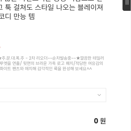
 툭 걸쳐도 스타일 나오는 블레이져
코디 만능 템
%
주.문.대.폭.주 - 2차 리오더~~순차발송중~~★깔끔한 테일러
루엣을 연출/ 뒷면의 브라운 가죽 로고 패치/적당한 여유감의
화이트 팬츠와 매치해 감각적인 룩을 완성해 보세요^^
0
원