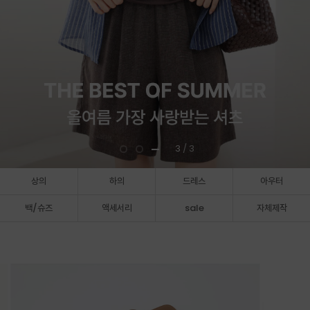
3
/ 3
상의
하의
드레스
아우터
백/슈즈
액세서리
sale
자체제작