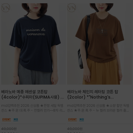
베라노바 메종 에센셜 코튼탑
베라노바 체인지 레터링 코튼 탑
(4color)*수피마(SUPIMA사용) 레
(2color) *"Nothing's
귤러한 사이즈로 편안한 착용감을 전하
change"아무것도 하지않으면 아무일
md강력추천 2026 신상품 ★한정 세일 득템
md강력추천 2026 신상품 ★소량 할인 득템
는 레터링 티셔츠
도 일어나지않는것/감각적인 레터링 프
찬스 ★주.문.대.폭.주 - 전컬러 인기~~8차 리오
찬스 ★주.문.폭.주 - 뉴 컬러 브라운 컬러 출시~
린팅이 돋보이는 베라노바 티셔츠
더 ~화이트 입고 ★ 데일리 아이템 /고유의 그래
전컬러 인기~~~2차 리오더 ★블랙 레터링으로
픽이나 컬러 조합을 통해 'Essential'한 무드를
무드를 만들고 기본 베이스의 컬러감이라 출근시
트렌디하게 해석/범용성이 좋아 여름내내 입기
팬츠나 데님등에 모두 잘 어울리는 디자인 /부드
49,000
원
49,000
원
좋은 컬러웨이와 디자인입니다^^
럽고 유연한 코튼 소재로 편안