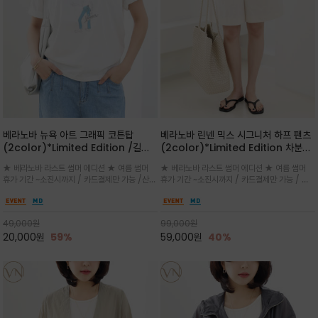
베라노바 뉴욕 아트 그래픽 코튼탑
베라노바 린넨 믹스 시그니처 하프 팬츠
(2color)*Limited Edition /길어
(2color)*Limited Edition 차분한
진 여름의 끝자락까지 멋스럽게 연출하
길이감 허벅지 라인에서 부담없이 길어
★ 베라노바 라스트 썸머 에디션 ★ 여름 썸머
★ 베라노바 라스트 썸머 에디션 ★ 여름 썸머
세요 ^^
진 여름의 끝자락까지 멋스럽게 연출하
휴가 기간 ~소진시까지 / 카드결제만 가능 /산뜻
휴가 기간 ~소진시까지 / 카드결제만 가능 / 앞
세요 ^^
한 컬러를 바탕으로 블루 컬러의 NEW YORK
쪽 원턱 디테일과 여유 있는 실루엣이 자연스럽
레터링과 감각적인 일러스트 프린트가 어우러져
게 체형을 커버해 우아한 비율을 완성
세련된 포인트
49,000
원
99,000
원
20,000
원
59%
59,000
원
40%