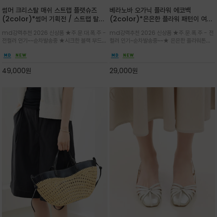
썸머 크리스탈 매쉬 스트랩 플랫슈즈
베라노바 오가닉 플라워 에코백
(2color)*썸머 기획전 / 스트랩 탈착
(2color)*은은한 플라워 패턴이 여름
하지않고 편하게 신으셔도 되는 타입~섬
룩에 산뜻한 포인트를 더해주는 코튼 에
md강력추천 2026 신상품 ★주.문.대.폭.주 -
md강력추천 2026 신상품 ★주.문.폭.주 - 전
세한 메쉬 짜임 위로 은은하게 반짝이는
코백
전컬러 인기~~순차발송중 ★시크한 블랙 부드러
컬러 인기~순차발송중~~★ 은은한 플라워톤이
크리스탈 디테일을 더한 플랫슈즈
운 그레이 컬러로 구성되어 룩에 세련되게 매치
룩에 방해되지않고 시원한 여름무드에 잔잔하고
하게 좋으며 가볍고 시원해 데일리 만능 아이템 /
고급스럽게 내추럴한 감성의 천연 오가닉 코튼소
와이드 팬츠와 함께 데일리룩·출근룩 포인트
재/내부 포켓과 VERANOVA 자수 디테일이 더
49,000
원
29,000
원
해져 완성