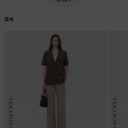
MORE +
룩북