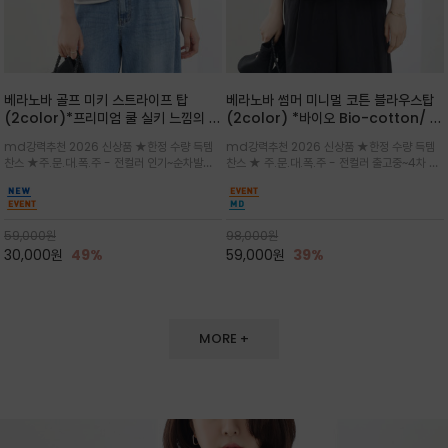
베라노바 골프 미키 스트라이프 탑
베라노바 썸머 미니멀 코튼 블라우스탑
(2color)*프리미엄 쿨 실키 느낌의 폴
(2color) *바이오 Bio-cotton/ 시
리소재와 스판으로 한 경쾌하게 여름내
원한 터치 / 나일론 블랜드 / 티셔츠처
md강력추천 2026 신상품 ★한정 수량 득템
md강력추천 2026 신상품 ★한정 수량 득템
내 ★골프 미키티 포함 구매및 20만원
럼 편안하지만 블라우스처럼 단정한 무
찬스 ★주.문.대.폭.주 - 전컬러 인기~순차발송
찬스 ★ 주.문.대.폭.주 - 전컬러 출고중~4차 리
넘는 구매고객님께는 타이틀리스트 베라
드가 느껴지는 코튼 블라우스 탑
중~★ 화이트 바탕에 그레이·스카이블루 스트라
오더 ★ 넥라인과 뒷 지퍼로 완성도가 높으며 가
노바 골프공 2피스 3구 증정(소진시 마
이프가 산뜻한 컬러감을 연출/안정감 있는 라운
볍게 퍼지는 박시한 실루엣과 크롭 기장이 하체
감)★
드 넥라인과 여유있는 스탠다드 핏으로 여름내내
를 길어 보이게 해주며 와이드 팬츠와 셋업
이쁘게 입으세요 ^^
59,000
원
98,000
원
30,000
원
49%
59,000
원
39%
MORE +