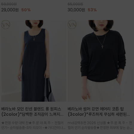
59,000
원
65,000
원
으로도 포인트가 되며, 데일리 활
29,000
원
50%
30,000
원
53%
베라노바 모던 린넨 블랜드 롱 원피스
베라노바 썸머 강연 에어리 코튼 탑
(2color)*담백한 조직감이 느껴지는
(3color)*루즈하게 무심히 세련된핏/
린넨 블렌드 소재로 완성된 슬리브리스
여름 원단 공기처럼 가벼운 촉감/바람을
★한정 수량 대박 찬★주.문.대.폭.주 - 전컬러
md강력추천 2026 신상품 ★주.문.폭.주 - 전
롱 원피스
품은 시원함: 우수한 통기성
인기~ 순차발송중~3차 리오더 ~★가디건이나
컬러 인기 순차발송중★한정판 피부에 닿는 순간
린넨 자켓을 가볍게 걸치면 세련된 오피스룩으로
느껴지는 프리미엄 강연면의 고슬고슬하고 산뜻