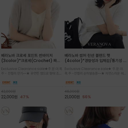
베라노바 크로셰 포인트 썬바이저
베라노바 썸머 린넨 블랜드 햇
(3color)*크로셰(Crochet) 짜임
(4color)*경량성과 입체감/통기성 좋
포인트가 있는 썬바이저/내추럴하고 페
은 짜임과 가벼운 착용감으로 여름 내내
Exclusive Clearance sale★주.문.대.폭.
Exclusive Clearance sale★ 주.문.대.
미닌한 무드를 연출/벨크로 타입이라 휴
쾌적하게 착용/ 뒷트임 있어서 헤어스타
주 - 전컬러 인기~~★ 유연한 챙으로 형태 조절
폭.주 -전컬러 순차발송중~~★ 자연스러운 쉐입
대도 간편
일링에도 편하게 쓰실수 있습니다
이 자유로운 크로셰 바이저/ 딱딱하지 않아 돌돌
과 은은한 로고 디테일이 더해져 데일리룩에 세
말아 휴대하기 좋고, 챙의 모양을 살짝 바꿀 수 있
련된 포인트/베이직한 컬러 구성으로 어떤 스타
는 스타일/데일리부터 휴양지까지 스타일과 실
일에도 손쉽게 매치되며, 휴양지부터 일상까지 활
42,000
원
48,000
원
용성을 모두 갖춘 아이템
용도 높은 아이템
22,000
원
47%
21,000
원
56%