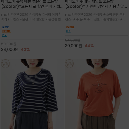
베라노바 뉴욕 애플 캡슬리브 코튼탑
베라노바 뤼네뜨 세인트 코튼탑
(2color)*오픈 바로 할인 썸머 기획
(2color)* 시원한 강연사 사용 / 얇고
★ 한정수량 제작 ★ 강연 코튼으로 빈
가벼우면서도 실의 꼬임 덕분에 원단이
md강력추천 2026 신상품★ 핫썸머 여행 /
md강력추천 2026 신상품 ★소량 한정 득템
티지 프린트로 여름 하의와 모두 잘어울
피부에 잘 달라붙지 않아 통기성이 탁월
휴가 / 바캉스 시즌엔 더욱 필요한 기분전환 빈티
찬스~★주.문.폭.주 - 전컬러 순차발송중~★ 감
리는 그래픽
지 무드★ 부드럽고 유연한 강연 코튼 소재로 피
각적인 선글라스 프린트/안정감 있는 라운드 넥
부에 산뜻하게 닿는 프리미엄 /답답함 없는 라운
라인과 여유 있는 스탠다드 핏으로 부담 없이 착
드 넥라인과 자연스럽게 어깨를 감싸는 캡슬리브
용/과하지 않은 프린트 디테일이 룩에 세련된 위
디자인이 팔 라인을 더욱 날씬
트를 더해 데일리 룩에 포인트
54,000
원
59,000
원
30,000
원
44%
34,000
원
42%