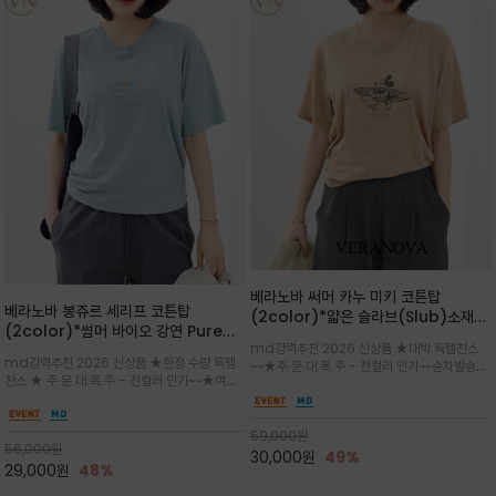
베라노바 써머 카누 미키 코튼탑
베라노바 봉쥬르 세리프 코튼탑
(2color)*얇은 슬라브(Slub)소재
(2color)*썸머 바이오 강연 Pure
부드럽고 폭염에도 시원하게 착용 가능
md강력추천 2026 신상품 ★대박 득템찬스
Cotton / 세리프 폰트를 선택하고 감
하며, 몸에 잘 달라붙지 않아 쾌적
md강력추천 2026 신상품 ★한정 수량 득템
~~★주.문.대.폭.주 - 전컬러 인기~~순차발송중
성적인 프랑스어 수식어를 조합
찬스 ★ 주.문.대.폭.주 - 전컬러 인기~~★여름
~★썸머 무드의 프린트가 매력적이며 여유 있는
의 시원한 감성/자연스러운 필기체 파리지앵의
드롭숄더 핏과 부드러운 라운드넥이 편안하며, 앞
여유로운 감성/피부에 닿는 순간 기분 좋은 청량
면 캐릭터 프린트가 캐주얼한 포인트를 더해줍니
한 원단을 사용해 데일리 코디 만능 아이템
59,000
원
다.
56,000
원
30,000
원
49%
29,000
원
48%