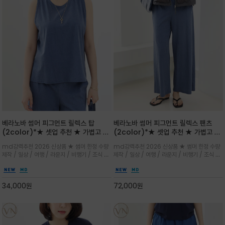
베라노바 썸머 피그먼트 릴렉스 탑
베라노바 썸머 피그먼트 릴렉스 팬츠
(2color)*★ 셋업 추천 ★ 가볍고 부
(2color)*★ 셋업 추천 ★ 가볍고 부
드러운 터치감이 돋보이는 피그먼트 코
드러운 터치감이 돋보이는 피그먼트 코
md강력추천 2026 신상품 ★ 썸머 한정 수량
md강력추천 2026 신상품 ★ 썸머 한정 수량
튼 소재로 완성
튼 소재로 완성
제작 / 일상 / 여행 / 라운지 / 비행기 / 조식 /
제작 / 일상 / 여행 / 라운지 / 비행기 / 조식 /
꾸안꾸 이지 컴포트 라인으로 얇고 부드러운 피
꾸안꾸 이지 컴포트 라인으로 얇고 부드러운 피
그먼트로 제작되어 편하고 가볍게 후회없으실 아
그먼트로 제작되어 편하고 가볍게 후회없으실 아
이템 입니다
이템 입니다
34,000
원
72,000
원