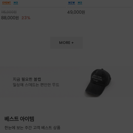
도 손색이 없고,리조트룩까지 만능/답답하지 않
한 터치감~★여름에 오히려 이런티을 입으셔야
은 네크라인과 여유 있는 롱 기장으로 체형을 커
자외선 / 냉방차단은 물론 꾸안꾸 세련미~캐쥬얼
49,000
원
115,000
원
버하면서도 여리여리한 무
을 즐기실수 있습니다^^
88,000
원
23%
MORE +
베스트 아이템
한눈에 보는 주간 고객 베스트 상품