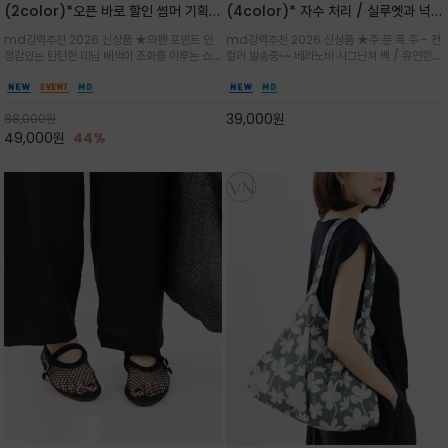
(2color)*오픈 바로 할인 썸머 기획
(4color)* 자수 처리 / 실루엣과 넉넉
★데님, 팬츠, 원피스는 물론 출근룩, 주
한 수납력을 자랑하는 베라노바의 에센
md강력추천 2026 신상품 ★와펜 포인트 안
md강력추천 2026 신상품 ★주.문.폭.주 - 전
말 모임룩, 여행룩까지 ~
셜 숄더백
정감있는 탄탄한 데님 배색이 조화를 이루는 쇼
컬러 발송중~~ 베라노바 시그닌쳐 백 / 유연한
퍼백/넉넉한 수납공간으로 데일리부터 여행까지
텍스처가 몸에 자연스럽게 감기며, 넓은 스트랩
클래식한 네이비·아이보리 스트라이프와 산뜻한
설계로 어깨의 피로도를 낮춰 편안한 착용/가볍
스카이블루 컬러가 너무 이쁜 쇼퍼백
게 들수록 더욱 멋스러운 크링클 텍스처의 데일
39,000
원
88,000
원
리 숄더백
49,000
원
44%