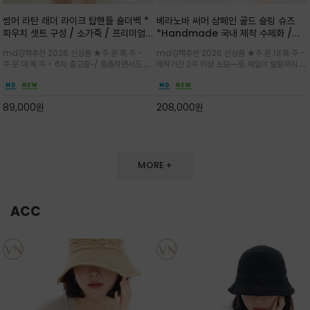
썸머 라탄 래더 라이크 탑핸들 숄더백 *
베라노바 써머 샴페인 골드 슬링 슈즈
파우치 셋트 구성 / 소가죽 / 프리미엄
*Handmade 국내 제작 수제화 /은
라탄 / 내추럴한 라탄 짜임과 블랙 레더
은한 펄감의 레더 텍스처가 발끝을 고급
md강력추천 2026 신상품 ★주.문.폭.주 -
md강력추천 2026 신상품 ★주.문.대.폭.주 -
라이크 배색이 조화롭게 어우러진 탑핸
스럽게 밝혀주는 슬링백 플랫슈
주.문.대.폭.주 - 6차 출고중~/ 촘촘하면서도 입
제작기간 2주 이상 소요~~토 쉐입이 발끝까지 세
들 숄더백
체감 있는 라탄 조직이 여름 무드를 고급스럽게
련된 무드와 발등에 스트랩과 로고 메탈 장식/깔
만들며 부드러운 곡선의 바스켓 실루엣에 넉넉한
끔한 디자인과 베이직한 컬러감으로 높은 활용도
수납감이 느껴지고 탑핸들과 숄더 스트랩으로 다
를 전해주는 디자인 / 데일리 룩부터 포멀한 스타
89,000
원
208,000
원
양한 연출이
일까지 두루 잘 어울리는 활2
MORE +
ACC