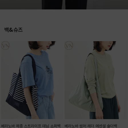
백&슈즈
베라노바 메종 스트라이프 데님 쇼퍼백
베라노바 썸머 레더 에센셜 숄더백