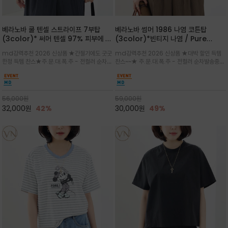
베라노바 쿨 텐셀 스트라이프 7부탑
베라노바 썸머 1986 나염 코튼탑
(3color)* 써머 텐셀 97% 피부에 닿
(3color)*빈티지 나염 / Pure
는 순간 느껴지는 쿨링 터치의 여름 텐셀
Organic Cotton 100% 가볍게 입
md강력추천 2026 신상품 ★간절기에도 굿굿
md강력추천 2026 신상품 ★대박 할인 득템
소재
어도 룩에 감도가 살아나는 베라노바 스
한정 득템 찬스★주.문.대.폭.주 - 전컬러 순차발
찬스~~★ 주.문.대.폭.주 - 전컬러 순차발송중
튜디오 티셔츠
송중~3차 리오더~~★스트라이프 패턴에 여유
~~★살에 닿는 시원한 촉감 강연 코튼 소재로 여
있는 드롭숄더와 7부 소매가 더해져 팔 라인을
유 있는 핏과 경쾌한 기장감이 자연스럽게 체형
자연스럽게 커버해주는 아이템/얇고 가벼운 터
을 커버/빈티지한 레터링 프린트가 은근한 포인
치감으로 편안
트가 되어 데님이나 린넨 팬츠와 감
56,000
원
59,000
원
32,000
원
42%
30,000
원
49%