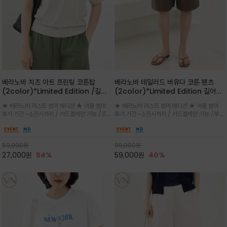
베라노바 치즈 아트 프린팅 코튼탑
베라노바 테일러드 버뮤다 코튼 팬츠
(2color)*Limited Edition /길어
(2color)*Limited Edition 길어진
진 여름의 끝자락까지 멋스럽게 연출하
여름의 끝자락까지 멋스럽게 연출하세요
★ 베라노바 라스트 썸머 에디션 ★ 여름 썸머
★ 베라노바 라스트 썸머 에디션 ★ 여름 썸머
세요 ^^
^^
휴가 기간 ~소진시까지 / 카드결제만 가능 /프론
휴가 기간 ~소진시까지 / 카드결제만 가능 /부드
트의 미니 레터링과 백라인의 감각적인 치즈 일
러운 프리미엄 코튼 블랜드 자연스러운 텍스처와
러스트 프린트가 더해져 과하지 않으면서도 세련
은은한 매트 컬러가 고급스러운 분위기
된 포인트를 완성
59,000
원
99,000
원
27,000
원
54%
59,000
원
40%