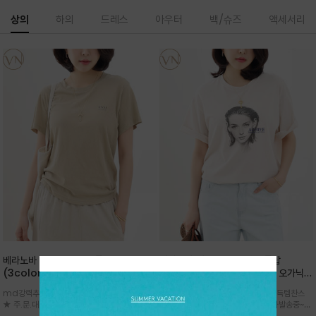
상의
하의
드레스
아우터
백/슈즈
액세서리
베라노바 심플 VN13 코튼탑
베라노바 어반 우먼 강연 코튼탑
(3color)*썸머 바이오 강연/ 스판 너
(2color) *한여름 내내 입는 오가닉
무 좋고 옷감 시원한 프리미엄 소재 / 군
강연 코튼 / Partial Printing/라인
md강력추천 2026 신상품 ★한정 대박 세일
md강력추천 2026 신상품 ★대박 득템찬스
더더기 없이 깔끔한 무드가 매력적인
워크 (Line Work) & 스케치/감각적
★ 주.문.대.폭.주 - 전컬러 인기~순차발송중
~~ 주.문.대.폭.주 - 전컬러 인기~순차발송중~★
VN13 코튼 티셔츠
인 아트워크 프린트가 시선을 끄는 루즈
~~3차 리오더 ★ 기분좋게 적당히 슬림하게~ 편
시원한 터치감의 오가닉 강연 코튼 소재로 편안