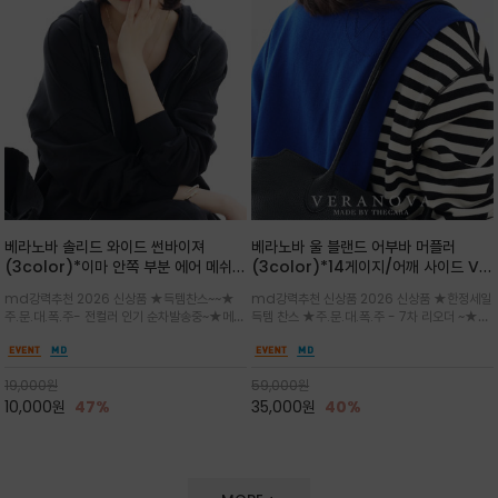
베라노바 솔리드 와이드 썬바이져
베라노바 울 블랜드 어부바 머플러
(3color)*이마 안쪽 부분 에어 메쉬
(3color)*14게이지/어깨 사이드 VN
(Air-Mesh) 쾌적하고 편하게 / 베라
브랜드 스카시 편직 기법 /시선을 사로
md강력추천 2026 신상품 ★득템찬스~~★
md강력추천 신상품 2026 신상품 ★한정세일
노바 심볼 전사 인쇄(Transfer
잡는 감각적인 레이어드 니트 어부바숄/
주.문.대.폭.주- 전컬러 인기 순차발송중~★메쉬
득템 찬스 ★주.문.대.폭.주 - 7차 리오더 ~★셔
Printing)뒷밴딩으로 사이즈 조절이 가
뒷면의 은은한 V자 조직감과 부드러운
쿠션 마감으로 이마 눌림을 최소화하고, 하루 종
츠나 원피스 위에 가볍게 걸쳐 스타일리시한 포
능해 누구나 안정적으로 착용
터치감으로 완성도를 높였으며, 단조로
일 보송보송한 스킨케어 핏(Skin-care fit)을
인트를 주기 좋으며, 소매 끝단에 위치한 실버
운 코디에 특별한 무드를 더해줄 아이템
유지심플한 로고 포인트와 세련된 컬러로 일상,골
'VN' 메탈 로고 장식이 브랜드의 정체성과 고급
19,000
원
59,000
원
프,여행까지~~
스러움을 동시에
10,000
원
47%
35,000
원
40%