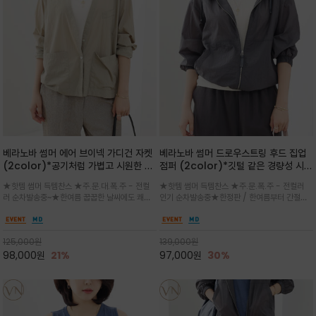
베라노바 썸머 에어 브이넥 가디건 자켓
베라노바 썸머 드로우스트링 후드 집업
(2color)*공기처럼 가볍고 시원한 나
점퍼 (2color)*깃털 같은 경량성 시원
일론 에어 라인 / 마더 오브 자캐 버튼 /
한 프리미엄 나일론 /볼륨 핏
★핫템 썸머 득템찬스 ★주.문.대.폭.주 - 전컬
★핫템 썸머 득템찬스 ★주.문.폭.주 - 전컬러
브이넥 디자인이라 부담없이 쓱쓱~걸치
(Volume Fit)가볍지만 입체적인 실
러 순차발송중~★한여름 꿉꿉한 날씨에도 쾌적
인기 순차발송중★한정판 / 한여름부터 간절기
는 꾸안꾸!!가볍고 바스락한 나일론 블렌
루엣을 유지하는 구조적 디자인
함을 유지하는 나일론 소재 브이넥 가디건 스타
까지~후드 스트링과 프런트 지퍼, 밴딩 소매, 밑
드 소재감이 세련된 무드를 더해주는 가
일 자켓은 가벼운 무게감과 방수성 덕분에 여름
단 스토퍼 디테일로 핏 조절이 가능해 실용적/바
디건 스타일
철 활용도 만점 / 모던한 디자인으로 이너와 팬츠
스락한 텍스처가 몸에 달라붙지 않아 산뜻하며
125,000
원
139,000
원
등과 밸런스를 맞춥니다
가볍게 비치는 세련된후드
98,000
원
21%
97,000
원
30%