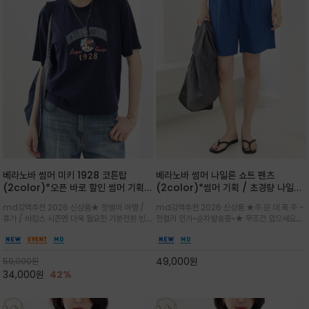
베라노바 썸머 미키 1928 코튼탑
베라노바 썸머 나일론 쇼트 팬츠
(2color)*오픈 바로 할인 썸머 기획
(2color)*썸머 기획 / 초경량 나일론
★ 한정수량 제작 ★ 오가닉 코튼으로
(Lightweight): 입은 듯 안 입은 듯
md강력추천 2026 신상품★ 핫썸머 여행 /
md강력추천 2026 신상품 ★주.문.대.폭.주 -
빈티지 프린트로 여름 하의와 모두 잘어
가벼운 아이템 / 여행 / 일상 / 운동 모
휴가 / 바캉스 시즌엔 더욱 필요한 기분전환 빈티
전컬러 인기~순차발송중~★ 무조건 입으세요~~
울리는 그래픽
두 가능한 아이템
지 무드가 돋보이는 에센셜★네이비와 차분한 카
폭염과 장마 꿉꿉함이 지속되는 한여름날 필수템
키 컬러 위에 빈티지한 크랙 효과의 레트로 감성
입니다^^가볍고 드라이한 터치감의 나일론 소
그래픽을 더해 캐주얼하면서도 세련된 분위기를
재로 완성한 자연스럽게 어우러져 출근룩, 여행
49,000
원
59,000
원
완성
룩, 모임룩, 데일리룩까지 다양하게
34,000
원
42%