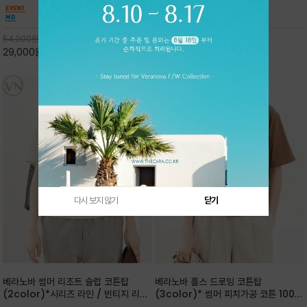
핏 강연티셔츠
안함을 동시에 느낄수 있으며 차분하고 필요한
한 착용감을 선사하며, 자연스럽게 떨어지는 실루
컬러웨이로 단독 또는 린넨 자켓/ 여름점퍼 안에
엣이 편안하며 ★도회적인 무드로 루즈하게 단독
코디하기 만능템 입니다^^
으로도 포인트가 되며, 데일리 활
54,000
원
65,000
원
29,000
원
46%
30,000
원
53%
다시 보지 않기
닫기
베라노바 썸머 리조트 슬럽 코튼탑
베라노바 홀스 드로잉 코튼탑
(2color)*시리즈 라인 / 빈티지 리조
(3color)* 썸머 피치가공 코튼 100프
트 무드의 은은한 슬럽 조직감이 느껴지
로 / 에스파스(Espace) 드로잉 여백