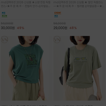
md강력추천 2026 신상품 ★소량 한정 득템
md강력추천 2026 신상품 ★ 할인 득템찬스
는 가벼운 코튼 터치의 반팔 티셔츠입니
의 미를 살려 말의 윤곽선만 스케치하여
찬스~★주.문.폭.주 - 전컬러 인기~순차발송중
~~★주.문.대.폭.주 - 컬러별 순차발송중~~★프
다
감성을 담은 아이템
~★휴양지의 무드를 살려, 색이 바랜 듯한 세피
랑스 감성의 포근하면서도 우아한 무드를 담은
아(Sepia)나 파스텔 톤의 해변 풍경으로 세련
말(Horse) 드로잉 티셔츠는 여유로운 실루엣과
된 뮤트톤 컬러 팔레트로 빈티지한 무드의 선샤
감각적인 아트워크로 고급스러운 여름 스타일링
인 프린트가 더해져 담백하면서도 감각
을 완성할 수 있습니다
59,000
원
56,000
원
30,000
원
49%
29,000
원
48%