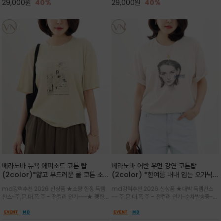
29,000
원
40%
29,000
원
40%
베라노바 뉴욕 에피소드 코튼 탑
베라노바 어반 우먼 강연 코튼탑
(2color)*얇고 부드러운 쿨 코튼 소재
(2color) *한여름 내내 입는 오가닉
/ 릴렉스드 핏 (Relaxed Fit) 편안하
강연 코튼 / Partial Printing/라인
md강력추천 2026 신상품 ★소량 한정 득템
md강력추천 2026 신상품 ★대박 득템찬스
고 자연스러운 멋이 있는 핏으로 여름내
워크 (Line Work) & 스케치/감각적
찬스~주.문.대.폭.주 - 전컬러 인기~~~★ 쨍한듯
~~ 주.문.대.폭.주 - 전컬러 인기~순차발송중~★
내 편하고 감각적으로 입으세요
인 아트워크 프린트가 시선을 끄는 루즈
세련된 컬러감에 빈티지한 무드의 아트 프린팅과
시원한 터치감의 오가닉 강연 코튼 소재로 편안
핏 강연티셔츠
내추럴한 컬러감이 매력적인 티셔츠/여유로운
한 착용감을 선사하며, 자연스럽게 떨어지는 실루
실루엣과 부드러운 터치감으로 편안하게 착용
엣이 편안하며 ★도회적인 무드로 루즈하게 단독