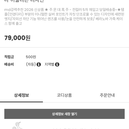
md강력추천 2026 신상품 ★ 주.문.대.폭.주 - 전컬러 5차 재입고 당일배송중~★템
플(안경다리) 부분의 미니멀한 실버 포인트가 자칫 단조로울 수 있는 디자인에 세련된
엣지/자외선 차단 기능 뛰어난 렌즈를 사용/눈을 안전하게 보호/ 베라노바 가죽 케이
스 함께 출고
79,000원
적립금
500원
배송비
(차등)
지역별
상세정보
코디상품
주문안내
상세정보 새창 열기