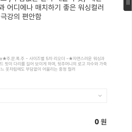
과 어디에나 매치하기 좋은 워싱컬러
 극강의 편안함
 sale★주.문.폭.주 - 사이즈별 5차 리오더 ~★자연스러운 워싱과
드 핏이 다리를 길어 보이게 하며, 뒷주머니의 로고 자수와 가죽
어느 옷차림에도 부담없이 어울리는 중청 컬러
0
원