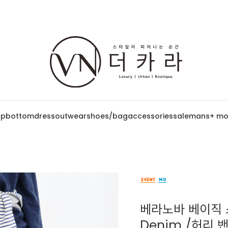
op
bottom
dress
outwear
shoes/bag
accessories
sale
mans
+ mo
베라노바 베이직 스
Denim /허리 