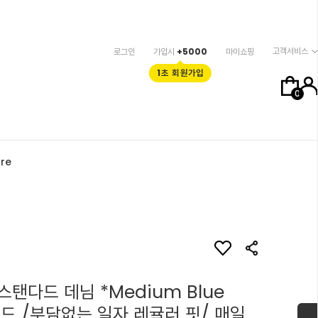
고객서비스
로그인
가입시
+5000
마이쇼핑
1초 회원가입
0
re
탠다드 데님 *Medium Blue
밴드 /부담없는 일자 레귤러 핏/ 매일