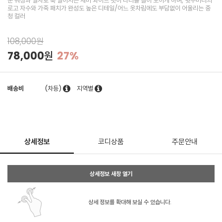
운 워싱과 일자로 툭 떨어지는 세미 와이드 핏이 다리를 길어 보이게 하며, 뒷주머니의
로고 자수와 가죽 패치가 완성도 높은 디테일/어느 옷차림에도 부담없이 어울리는 중
청 컬러
108,000원
78,000원
27%
배송비
(차등)
지역별
상세정보
코디상품
주문안내
상세정보 새창 열기
상세 정보를 확대해 보실 수 있습니다.