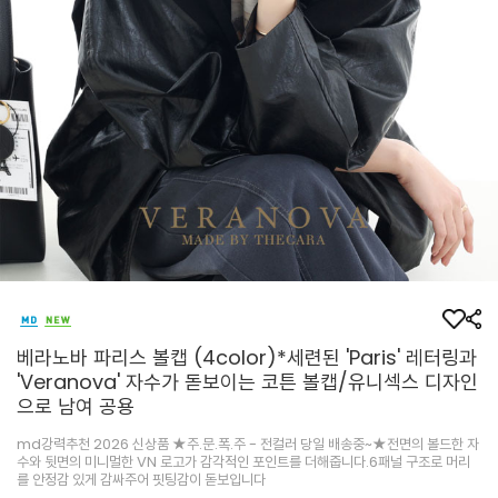
베라노바 파리스 볼캡 (4color)*세련된 'Paris' 레터링과
'Veranova' 자수가 돋보이는 코튼 볼캡/유니섹스 디자인
으로 남여 공용
md강력추천 2026 신상품 ★주.문.폭.주 - 전컬러 당일 배송중~★전면의 볼드한 자
수와 뒷면의 미니멀한 VN 로고가 감각적인 포인트를 더해줍니다.6패널 구조로 머리
를 안정감 있게 감싸주어 핏팅감이 돋보입니다