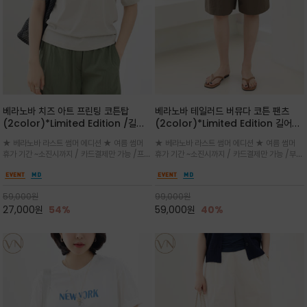
베라노바 치즈 아트 프린팅 코튼탑
베라노바 테일러드 버뮤다 코튼 팬츠
(2color)*Limited Edition /길어
(2color)*Limited Edition 길어진
진 여름의 끝자락까지 멋스럽게 연출하
여름의 끝자락까지 멋스럽게 연출하세요
★ 베라노바 라스트 썸머 에디션 ★ 여름 썸머
★ 베라노바 라스트 썸머 에디션 ★ 여름 썸머
세요 ^^
^^
휴가 기간 ~소진시까지 / 카드결제만 가능 /프론
휴가 기간 ~소진시까지 / 카드결제만 가능 /부드
트의 미니 레터링과 백라인의 감각적인 치즈 일
러운 프리미엄 코튼 블랜드 자연스러운 텍스처와
러스트 프린트가 더해져 과하지 않으면서도 세련
은은한 매트 컬러가 고급스러운 분위기
된 포인트를 완성
59,000
원
99,000
원
27,000
원
54%
59,000
원
40%