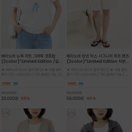
베라노바 뉴욕 아트 그래픽 코튼탑
베라노바 린넨 믹스 시그니처 하프 팬츠
(2color)*Limited Edition /길어
(2color)*Limited Edition 차분한
진 여름의 끝자락까지 멋스럽게 연출하
길이감 허벅지 라인에서 부담없이 길어
★ 베라노바 라스트 썸머 에디션 ★ 여름 썸머
★ 베라노바 라스트 썸머 에디션 ★ 여름 썸머
세요 ^^
진 여름의 끝자락까지 멋스럽게 연출하
휴가 기간 ~소진시까지 / 카드결제만 가능 /산뜻
휴가 기간 ~소진시까지 / 카드결제만 가능 / 앞
세요 ^^
한 컬러를 바탕으로 블루 컬러의 NEW YORK
쪽 원턱 디테일과 여유 있는 실루엣이 자연스럽
레터링과 감각적인 일러스트 프린트가 어우러져
게 체형을 커버해 우아한 비율을 완성
세련된 포인트
49,000
원
99,000
원
20,000
원
59%
59,000
원
40%