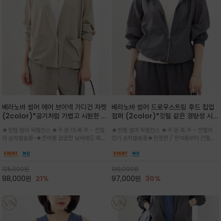
베라노바 썸머 에어 브이넥 가디건 자켓
베라노바 썸머 드로우스트링 후드 집업
(2color)*공기처럼 가볍고 시원한 나
점퍼 (2color)*깃털 같은 경량성 시원
일론 에어 라인 / 마더 오브 자캐 버튼 /
한 프리미엄 나일론 /볼륨 핏
★핫템 썸머 득템찬스 ★주.문.대.폭.주 - 전컬
★핫템 썸머 득템찬스 ★주.문.폭.주 - 전컬러
브이넥 디자인이라 부담없이 쓱쓱~걸치
(Volume Fit)가볍지만 입체적인 실
러 순차발송중~★한여름 꿉꿉한 날씨에도 쾌적
인기 순차발송중★한정판 / 한여름부터 간절기
는 꾸안꾸!!가볍고 바스락한 나일론 블렌
루엣을 유지하는 구조적 디자인
함을 유지하는 나일론 소재 브이넥 가디건 스타
까지~후드 스트링과 프런트 지퍼, 밴딩 소매, 밑
드 소재감이 세련된 무드를 더해주는 가
일 자켓은 가벼운 무게감과 방수성 덕분에 여름
단 스토퍼 디테일로 핏 조절이 가능해 실용적/바
디건 스타일
철 활용도 만점 / 모던한 디자인으로 이너와 팬츠
스락한 텍스처가 몸에 달라붙지 않아 산뜻하며
125,000
원
139,000
원
등과 밸런스를 맞춥니다
가볍게 비치는 세련된후드
98,000
원
21%
97,000
원
30%