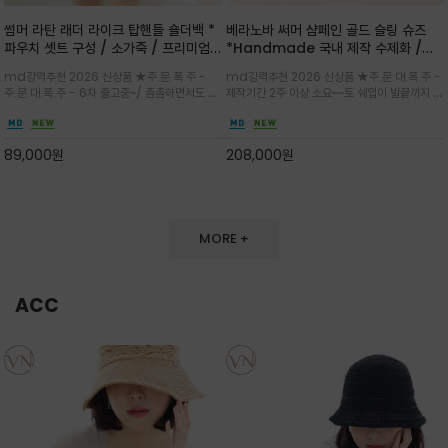
썸머 라탄 래더 라이크 탑핸들 숄더백 *
베라노바 써머 샴페인 골드 슬링 슈즈
파우치 셋트 구성 / 소가죽 / 프리미엄
*Handmade 국내 제작 수제화 /은
라탄 / 내추럴한 라탄 짜임과 블랙 레더
은한 펄감의 레더 텍스처가 발끝을 고급
md강력추천 2026 신상품 ★주.문.폭.주 -
md강력추천 2026 신상품 ★주.문.대.폭.주 -
라이크 배색이 조화롭게 어우러진 탑핸
스럽게 밝혀주는 슬링백 플랫슈
주.문.대.폭.주 - 6차 출고중~/ 촘촘하면서도 입
제작기간 2주 이상 소요~~토 쉐입이 발끝까지 세
들 숄더백
체감 있는 라탄 조직이 여름 무드를 고급스럽게
련된 무드와 발등에 스트랩과 로고 메탈 장식/깔
만들며 부드러운 곡선의 바스켓 실루엣에 넉넉한
끔한 디자인과 베이직한 컬러감으로 높은 활용도
수납감이 느껴지고 탑핸들과 숄더 스트랩으로 다
를 전해주는 디자인 / 데일리 룩부터 포멀한 스타
89,000
원
208,000
원
양한 연출이
일까지 두루 잘 어울리는 활2
MORE +
ACC