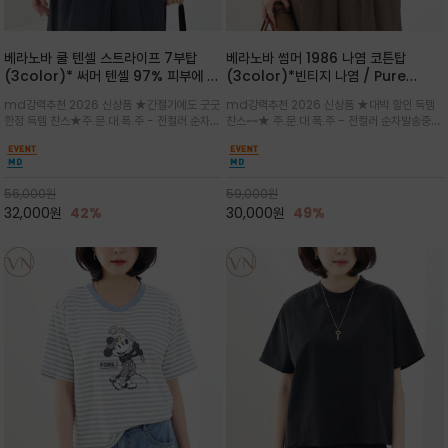
베라노바 쿨 텐셀 스트라이프 7부탑
베라노바 썸머 1986 나염 코튼탑
(3color)* 써머 텐셀 97% 피부에 닿
(3color)*빈티지 나염 / Pure
는 순간 느껴지는 쿨링 터치의 여름 텐셀
Organic Cotton 100% 가볍게 입
md강력추천 2026 신상품 ★간절기에도 굿굿
md강력추천 2026 신상품 ★대박 할인 득템
소재
어도 룩에 감도가 살아나는 베라노바 스
한정 득템 찬스★주.문.대.폭.주 - 전컬러 순차발
찬스~~★ 주.문.대.폭.주 - 전컬러 순차발송중
튜디오 티셔츠
송중~3차 리오더~~★스트라이프 패턴에 여유
~~★살에 닿는 시원한 촉감 강연 코튼 소재로 여
있는 드롭숄더와 7부 소매가 더해져 팔 라인을
유 있는 핏과 경쾌한 기장감이 자연스럽게 체형
자연스럽게 커버해주는 아이템/얇고 가벼운 터
을 커버/빈티지한 레터링 프린트가 은근한 포인
치감으로 편안
트가 되어 데님이나 린넨 팬츠와 감
56,000
원
59,000
원
32,000
원
42%
30,000
원
49%