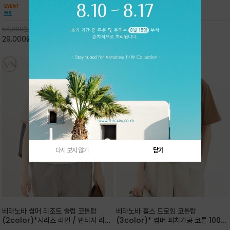
핏 강연티셔츠
안함을 동시에 느낄수 있으며 차분하고 필요한
한 착용감을 선사하며, 자연스럽게 떨어지는 실루
컬러웨이로 단독 또는 린넨 자켓/ 여름점퍼 안에
엣이 편안하며 ★도회적인 무드로 루즈하게 단독
코디하기 만능템 입니다^^
으로도 포인트가 되며, 데일리 활
54,000
원
65,000
원
29,000
원
46%
30,000
원
53%
다시 보지 않기
닫기
베라노바 썸머 리조트 슬럽 코튼탑
베라노바 홀스 드로잉 코튼탑
(2color)*시리즈 라인 / 빈티지 리조
(3color)* 썸머 피치가공 코튼 100프
트 무드의 은은한 슬럽 조직감이 느껴지
로 / 에스파스(Espace) 드로잉 여백