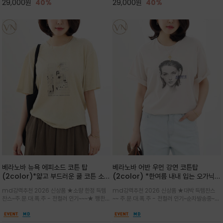
29,000
원
40%
29,000
원
40%
베라노바 뉴욕 에피소드 코튼 탑
베라노바 어반 우먼 강연 코튼탑
(2color)*얇고 부드러운 쿨 코튼 소재
(2color) *한여름 내내 입는 오가닉
/ 릴렉스드 핏 (Relaxed Fit) 편안하
강연 코튼 / Partial Printing/라인
md강력추천 2026 신상품 ★소량 한정 득템
md강력추천 2026 신상품 ★대박 득템찬스
고 자연스러운 멋이 있는 핏으로 여름내
워크 (Line Work) & 스케치/감각적
찬스~주.문.대.폭.주 - 전컬러 인기~~~★ 쨍한듯
~~ 주.문.대.폭.주 - 전컬러 인기~순차발송중~★
내 편하고 감각적으로 입으세요
인 아트워크 프린트가 시선을 끄는 루즈
세련된 컬러감에 빈티지한 무드의 아트 프린팅과
시원한 터치감의 오가닉 강연 코튼 소재로 편안
핏 강연티셔츠
내추럴한 컬러감이 매력적인 티셔츠/여유로운
한 착용감을 선사하며, 자연스럽게 떨어지는 실루
실루엣과 부드러운 터치감으로 편안하게 착용
엣이 편안하며 ★도회적인 무드로 루즈하게 단독