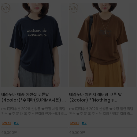
베라노바 메종 에센셜 코튼탑
베라노바 체인지 레터링 코튼 탑
(4color)*수피마(SUPIMA사용) 레
(2color) *"Nothing's
귤러한 사이즈로 편안한 착용감을 전하
change"아무것도 하지않으면 아무일
md강력추천 2026 신상품 ★한정 세일 득템
md강력추천 2026 신상품 ★소량 할인 득템
는 레터링 티셔츠
도 일어나지않는것/감각적인 레터링 프
찬스 ★주.문.대.폭.주 - 전컬러 인기~~8차 리오
찬스 ★주.문.폭.주 - 뉴 컬러 브라운 컬러 출시~
린팅이 돋보이는 베라노바 티셔츠
더 ~화이트 입고 ★ 데일리 아이템 /고유의 그래
전컬러 인기~~~2차 리오더 ★블랙 레터링으로
픽이나 컬러 조합을 통해 'Essential'한 무드를
무드를 만들고 기본 베이스의 컬러감이라 출근시
트렌디하게 해석/범용성이 좋아 여름내내 입기
팬츠나 데님등에 모두 잘 어울리는 디자인 /부드
49,000
원
49,000
원
좋은 컬러웨이와 디자인입니다^^
럽고 유연한 코튼 소재로 편안