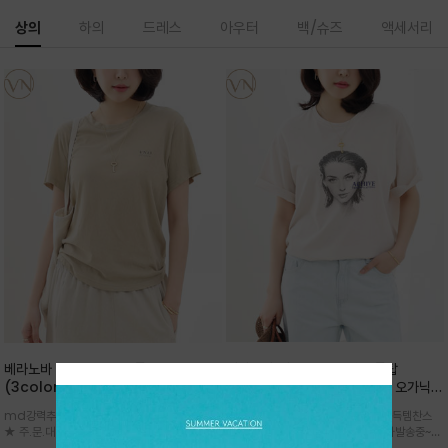
상의
하의
드레스
아우터
백/슈즈
액세서리
베라노바 심플 VN13 코튼탑
베라노바 어반 우먼 강연 코튼탑
(3color)*썸머 바이오 강연/ 스판 너
(2color) *한여름 내내 입는 오가닉
무 좋고 옷감 시원한 프리미엄 소재 / 군
강연 코튼 / Partial Printing/라인
md강력추천 2026 신상품 ★한정 대박 세일
md강력추천 2026 신상품 ★대박 득템찬스
더더기 없이 깔끔한 무드가 매력적인
워크 (Line Work) & 스케치/감각적
★ 주.문.대.폭.주 - 전컬러 인기~순차발송중
~~ 주.문.대.폭.주 - 전컬러 인기~순차발송중~★
VN13 코튼 티셔츠
인 아트워크 프린트가 시선을 끄는 루즈
~~3차 리오더 ★ 기분좋게 적당히 슬림하게~ 편
시원한 터치감의 오가닉 강연 코튼 소재로 편안