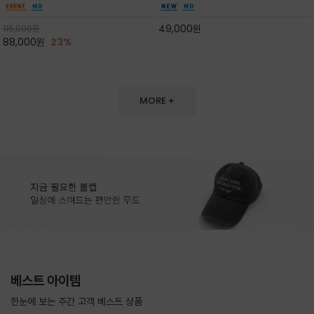
도 손색이 없고,리조트룩까지 만능/답답하지 않
한 터치감~★여름에 오히려 이런티을 입으셔야
은 네크라인과 여유 있는 롱 기장으로 체형을 커
자외선 / 냉방차단은 물론 꾸안꾸 세련미~캐쥬얼
49,000
원
115,000
원
버하면서도 여리여리한 무
을 즐기실수 있습니다^^
88,000
원
23%
MORE +
베스트 아이템
한눈에 보는 주간 고객 베스트 상품