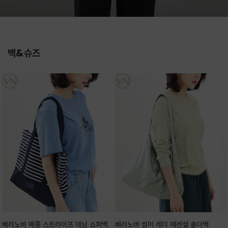
백&슈즈
베라노바 메종 스트라이프 데님 쇼퍼백
베라노바 썸머 레더 에센셜 숄더백