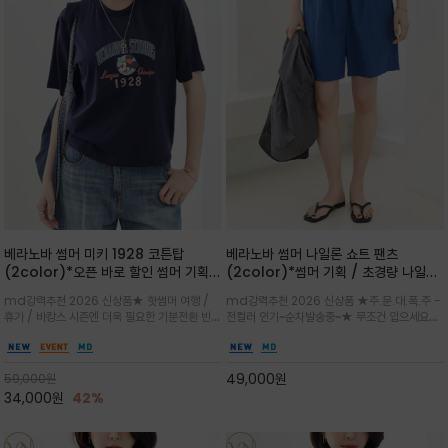
베라노바 썸머 미키 1928 코튼탑
베라노바 썸머 나일론 쇼트 팬츠
(2color)*오픈 바로 할인 썸머 기획
(2color)*썸머 기획 / 초경량 나일론
★ 한정수량 제작 ★ 오가닉 코튼으로
(Lightweight): 입은 듯 안 입은 듯
md강력추천 2026 신상품★ 핫썸머 여행 /
md강력추천 2026 신상품 ★주.문.대.폭.주 -
빈티지 프린트로 여름 하의와 모두 잘어
가벼운 아이템 / 여행 / 일상 / 운동 모
휴가 / 바캉스 시즌엔 더욱 필요한 기분전환 빈티
전컬러 인기~순차발송중~★ 무조건 입으세요~~
울리는 그래픽
두 가능한 아이템
지 무드가 돋보이는 에센셜★네이비와 차분한 카
폭염과 장마 꿉꿉함이 지속되는 한여름날 필수템
키 컬러 위에 빈티지한 크랙 효과의 레트로 감성
입니다^^가볍고 드라이한 터치감의 나일론 소
그래픽을 더해 캐주얼하면서도 세련된 분위기를
재로 완성한 자연스럽게 어우러져 출근룩, 여행
49,000
원
59,000
원
완성
룩, 모임룩, 데일리룩까지 다양하게
34,000
원
42%