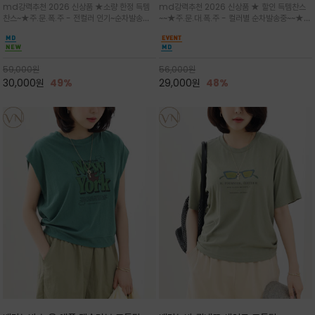
md강력추천 2026 신상품 ★소량 한정 득템
md강력추천 2026 신상품 ★ 할인 득템찬스
는 가벼운 코튼 터치의 반팔 티셔츠입니
의 미를 살려 말의 윤곽선만 스케치하여
찬스~★주.문.폭.주 - 전컬러 인기~순차발송중
~~★주.문.대.폭.주 - 컬러별 순차발송중~~★프
다
감성을 담은 아이템
~★휴양지의 무드를 살려, 색이 바랜 듯한 세피
랑스 감성의 포근하면서도 우아한 무드를 담은
아(Sepia)나 파스텔 톤의 해변 풍경으로 세련
말(Horse) 드로잉 티셔츠는 여유로운 실루엣과
된 뮤트톤 컬러 팔레트로 빈티지한 무드의 선샤
감각적인 아트워크로 고급스러운 여름 스타일링
인 프린트가 더해져 담백하면서도 감각
을 완성할 수 있습니다
59,000
원
56,000
원
30,000
원
49%
29,000
원
48%