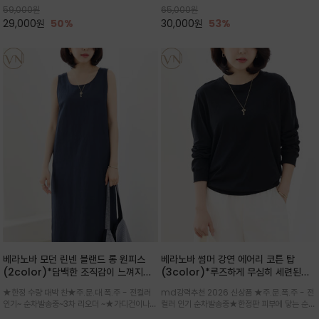
59,000
원
65,000
원
으로도 포인트가 되며, 데일리 활
29,000
원
50%
30,000
원
53%
베라노바 모던 린넨 블랜드 롱 원피스
베라노바 썸머 강연 에어리 코튼 탑
(2color)*담백한 조직감이 느껴지는
(3color)*루즈하게 무심히 세련된핏/
린넨 블렌드 소재로 완성된 슬리브리스
여름 원단 공기처럼 가벼운 촉감/바람을
★한정 수량 대박 찬★주.문.대.폭.주 - 전컬러
md강력추천 2026 신상품 ★주.문.폭.주 - 전
롱 원피스
품은 시원함: 우수한 통기성
인기~ 순차발송중~3차 리오더 ~★가디건이나
컬러 인기 순차발송중★한정판 피부에 닿는 순간
린넨 자켓을 가볍게 걸치면 세련된 오피스룩으로
느껴지는 프리미엄 강연면의 고슬고슬하고 산뜻