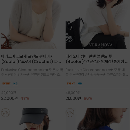
베라노바 크로셰 포인트 썬바이저
베라노바 썸머 린넨 블랜드 햇
(3color)*크로셰(Crochet) 짜임
(4color)*경량성과 입체감/통기성 좋
포인트가 있는 썬바이저/내추럴하고 페
은 짜임과 가벼운 착용감으로 여름 내내
Exclusive Clearance sale★주.문.대.폭.
Exclusive Clearance sale★ 주.문.대.
미닌한 무드를 연출/벨크로 타입이라 휴
쾌적하게 착용/ 뒷트임 있어서 헤어스타
주 - 전컬러 인기~~★ 유연한 챙으로 형태 조절
폭.주 -전컬러 순차발송중~~★ 자연스러운 쉐입
대도 간편
일링에도 편하게 쓰실수 있습니다
이 자유로운 크로셰 바이저/ 딱딱하지 않아 돌돌
과 은은한 로고 디테일이 더해져 데일리룩에 세
말아 휴대하기 좋고, 챙의 모양을 살짝 바꿀 수 있
련된 포인트/베이직한 컬러 구성으로 어떤 스타
는 스타일/데일리부터 휴양지까지 스타일과 실
일에도 손쉽게 매치되며, 휴양지부터 일상까지 활
42,000
원
48,000
원
용성을 모두 갖춘 아이템
용도 높은 아이템
22,000
원
47%
21,000
원
56%