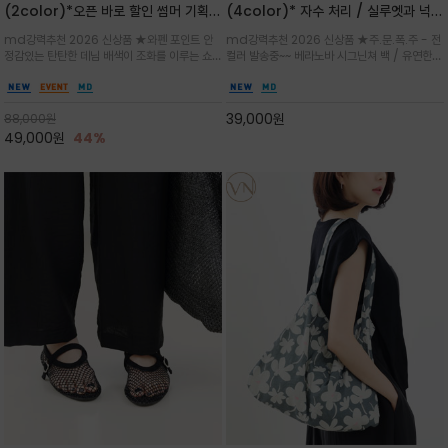
(2color)*오픈 바로 할인 썸머 기획
(4color)* 자수 처리 / 실루엣과 넉넉
★데님, 팬츠, 원피스는 물론 출근룩, 주
한 수납력을 자랑하는 베라노바의 에센
md강력추천 2026 신상품 ★와펜 포인트 안
md강력추천 2026 신상품 ★주.문.폭.주 - 전
말 모임룩, 여행룩까지 ~
셜 숄더백
정감있는 탄탄한 데님 배색이 조화를 이루는 쇼
컬러 발송중~~ 베라노바 시그닌쳐 백 / 유연한
퍼백/넉넉한 수납공간으로 데일리부터 여행까지
텍스처가 몸에 자연스럽게 감기며, 넓은 스트랩
클래식한 네이비·아이보리 스트라이프와 산뜻한
설계로 어깨의 피로도를 낮춰 편안한 착용/가볍
스카이블루 컬러가 너무 이쁜 쇼퍼백
게 들수록 더욱 멋스러운 크링클 텍스처의 데일
39,000
원
88,000
원
리 숄더백
49,000
원
44%