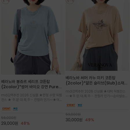
베라노바 써머 카누 미키 코튼탑
베라노바 봉쥬르 세리프 코튼탑
(2color)*얇은 슬라브(Slub)소재
(2color)*썸머 바이오 강연 Pure
부드럽고 폭염에도 시원하게 착용 가능
md강력추천 2026 신상품 ★대박 득템찬스
Cotton / 세리프 폰트를 선택하고 감
하며, 몸에 잘 달라붙지 않아 쾌적
md강력추천 2026 신상품 ★한정 수량 득템
~~★주.문.대.폭.주 - 전컬러 인기~~순차발송중
성적인 프랑스어 수식어를 조합
찬스 ★ 주.문.대.폭.주 - 전컬러 인기~~★여름
~★썸머 무드의 프린트가 매력적이며 여유 있는
의 시원한 감성/자연스러운 필기체 파리지앵의
드롭숄더 핏과 부드러운 라운드넥이 편안하며, 앞
여유로운 감성/피부에 닿는 순간 기분 좋은 청량
면 캐릭터 프린트가 캐주얼한 포인트를 더해줍니
한 원단을 사용해 데일리 코디 만능 아이템
59,000
원
다.
56,000
원
30,000
원
49%
29,000
원
48%