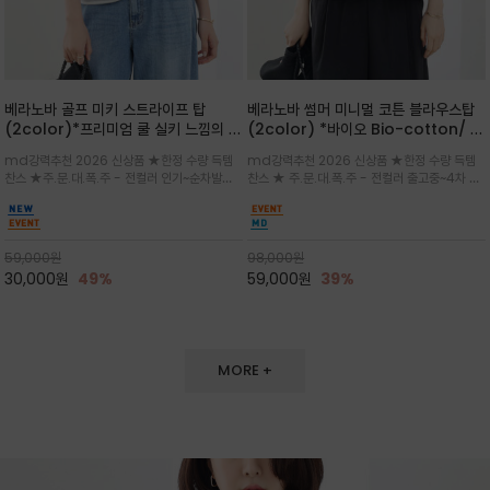
베라노바 골프 미키 스트라이프 탑
베라노바 썸머 미니멀 코튼 블라우스탑
(2color)*프리미엄 쿨 실키 느낌의 폴
(2color) *바이오 Bio-cotton/ 시
리소재와 스판으로 한 경쾌하게 여름내
원한 터치 / 나일론 블랜드 / 티셔츠처
md강력추천 2026 신상품 ★한정 수량 득템
md강력추천 2026 신상품 ★한정 수량 득템
내 ★골프 미키티 포함 구매및 20만원
럼 편안하지만 블라우스처럼 단정한 무
찬스 ★주.문.대.폭.주 - 전컬러 인기~순차발송
찬스 ★ 주.문.대.폭.주 - 전컬러 출고중~4차 리
넘는 구매고객님께는 타이틀리스트 베라
드가 느껴지는 코튼 블라우스 탑
중~★ 화이트 바탕에 그레이·스카이블루 스트라
오더 ★ 넥라인과 뒷 지퍼로 완성도가 높으며 가
노바 골프공 2피스 3구 증정(소진시 마
이프가 산뜻한 컬러감을 연출/안정감 있는 라운
볍게 퍼지는 박시한 실루엣과 크롭 기장이 하체
감)★
드 넥라인과 여유있는 스탠다드 핏으로 여름내내
를 길어 보이게 해주며 와이드 팬츠와 셋업
이쁘게 입으세요 ^^
59,000
원
98,000
원
30,000
원
49%
59,000
원
39%
MORE +