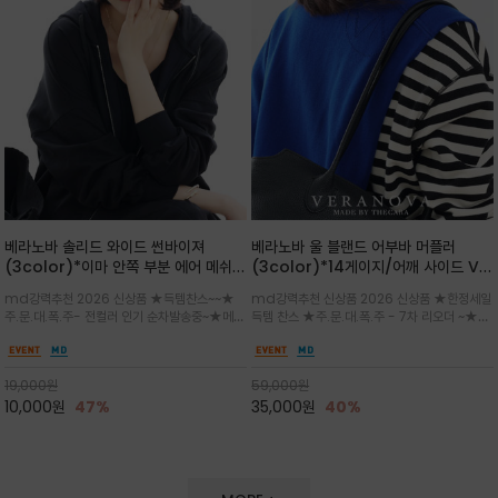
베라노바 솔리드 와이드 썬바이져
베라노바 울 블랜드 어부바 머플러
(3color)*이마 안쪽 부분 에어 메쉬
(3color)*14게이지/어깨 사이드 VN
(Air-Mesh) 쾌적하고 편하게 / 베라
브랜드 스카시 편직 기법 /시선을 사로
md강력추천 2026 신상품 ★득템찬스~~★
md강력추천 신상품 2026 신상품 ★한정세일
노바 심볼 전사 인쇄(Transfer
잡는 감각적인 레이어드 니트 어부바숄/
주.문.대.폭.주- 전컬러 인기 순차발송중~★메쉬
득템 찬스 ★주.문.대.폭.주 - 7차 리오더 ~★셔
Printing)뒷밴딩으로 사이즈 조절이 가
뒷면의 은은한 V자 조직감과 부드러운
쿠션 마감으로 이마 눌림을 최소화하고, 하루 종
츠나 원피스 위에 가볍게 걸쳐 스타일리시한 포
능해 누구나 안정적으로 착용
터치감으로 완성도를 높였으며, 단조로
일 보송보송한 스킨케어 핏(Skin-care fit)을
인트를 주기 좋으며, 소매 끝단에 위치한 실버
운 코디에 특별한 무드를 더해줄 아이템
유지심플한 로고 포인트와 세련된 컬러로 일상,골
'VN' 메탈 로고 장식이 브랜드의 정체성과 고급
19,000
원
59,000
원
프,여행까지~~
스러움을 동시에
10,000
원
47%
35,000
원
40%