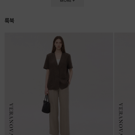
MORE +
룩북