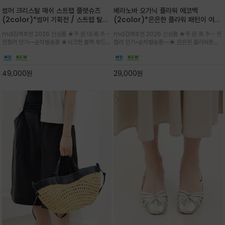
썸머 크리스탈 매쉬 스트랩 플랫슈즈
베라노바 오가닉 플라워 에코백
(2color)*썸머 기획전 / 스트랩 탈착
(2color)*은은한 플라워 패턴이 여름
하지않고 편하게 신으셔도 되는 타입~섬
룩에 산뜻한 포인트를 더해주는 코튼 에
md강력추천 2026 신상품 ★주.문.대.폭.주 -
md강력추천 2026 신상품 ★주.문.폭.주 - 전
세한 메쉬 짜임 위로 은은하게 반짝이는
코백
전컬러 인기~~순차발송중 ★시크한 블랙 부드러
컬러 인기~순차발송중~~★ 은은한 플라워톤이
크리스탈 디테일을 더한 플랫슈즈
운 그레이 컬러로 구성되어 룩에 세련되게 매치
룩에 방해되지않고 시원한 여름무드에 잔잔하고
하게 좋으며 가볍고 시원해 데일리 만능 아이템 /
고급스럽게 내추럴한 감성의 천연 오가닉 코튼소
와이드 팬츠와 함께 데일리룩·출근룩 포인트
재/내부 포켓과 VERANOVA 자수 디테일이 더
49,000
원
29,000
원
해져 완성