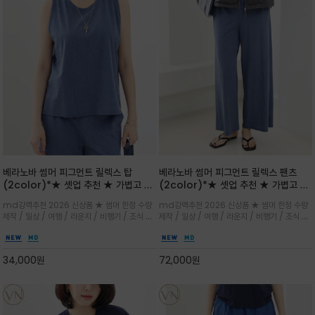
베라노바 썸머 피그먼트 릴렉스 탑
베라노바 썸머 피그먼트 릴렉스 팬츠
(2color)*★ 셋업 추천 ★ 가볍고 부
(2color)*★ 셋업 추천 ★ 가볍고 부
드러운 터치감이 돋보이는 피그먼트 코
드러운 터치감이 돋보이는 피그먼트 코
md강력추천 2026 신상품 ★ 썸머 한정 수량
md강력추천 2026 신상품 ★ 썸머 한정 수량
튼 소재로 완성
튼 소재로 완성
제작 / 일상 / 여행 / 라운지 / 비행기 / 조식 /
제작 / 일상 / 여행 / 라운지 / 비행기 / 조식 /
꾸안꾸 이지 컴포트 라인으로 얇고 부드러운 피
꾸안꾸 이지 컴포트 라인으로 얇고 부드러운 피
그먼트로 제작되어 편하고 가볍게 후회없으실 아
그먼트로 제작되어 편하고 가볍게 후회없으실 아
이템 입니다
이템 입니다
34,000
원
72,000
원