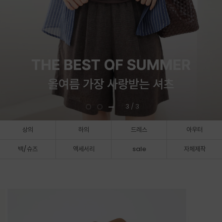
3
/ 3
상의
하의
드레스
아우터
백/슈즈
액세서리
sale
자체제작