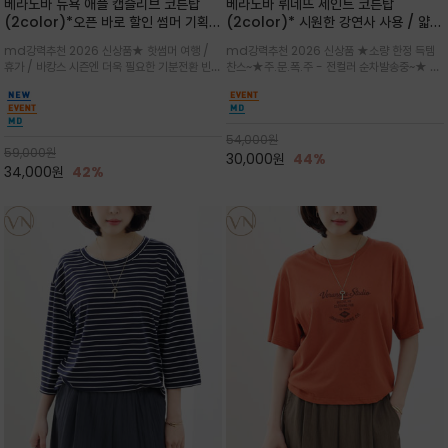
베라노바 뉴욕 애플 캡슬리브 코튼탑
베라노바 뤼네뜨 세인트 코튼탑
(2color)*오픈 바로 할인 썸머 기획
(2color)* 시원한 강연사 사용 / 얇고
★ 한정수량 제작 ★ 강연 코튼으로 빈
가벼우면서도 실의 꼬임 덕분에 원단이
md강력추천 2026 신상품★ 핫썸머 여행 /
md강력추천 2026 신상품 ★소량 한정 득템
티지 프린트로 여름 하의와 모두 잘어울
피부에 잘 달라붙지 않아 통기성이 탁월
휴가 / 바캉스 시즌엔 더욱 필요한 기분전환 빈티
찬스~★주.문.폭.주 - 전컬러 순차발송중~★ 감
리는 그래픽
지 무드★ 부드럽고 유연한 강연 코튼 소재로 피
각적인 선글라스 프린트/안정감 있는 라운드 넥
부에 산뜻하게 닿는 프리미엄 /답답함 없는 라운
라인과 여유 있는 스탠다드 핏으로 부담 없이 착
드 넥라인과 자연스럽게 어깨를 감싸는 캡슬리브
용/과하지 않은 프린트 디테일이 룩에 세련된 위
디자인이 팔 라인을 더욱 날씬
트를 더해 데일리 룩에 포인트
54,000
원
59,000
원
30,000
원
44%
34,000
원
42%