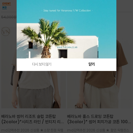
핏 강연티셔츠
안함을 동시에 느낄수 있으며 차분하고 필요한
한 착용감을 선사하며, 자연스럽게 떨어지는 실루
컬러웨이로 단독 또는 린넨 자켓/ 여름점퍼 안에
엣이 편안하며 ★도회적인 무드로 루즈하게 단독
코디하기 만능템 입니다^^
으로도 포인트가 되며, 데일리 활
29,000
원
30,000
원
54,000
원
65,000
원
다시 보지 않기
닫기
베라노바 썸머 리조트 슬럽 코튼탑
베라노바 홀스 드로잉 코튼탑
(2color)*시리즈 라인 / 빈티지 리조
(3color)* 썸머 피치가공 코튼 100프
트 무드의 은은한 슬럽 조직감이 느껴지
로 / 에스파스(Espace) 드로잉 여백
md강력추천 2026 신상품 ★소량 한정 득템
md강력추천 2026 신상품 ★ 할인 득템찬스
는 가벼운 코튼 터치의 반팔 티셔츠입니
의 미를 살려 말의 윤곽선만 스케치하여