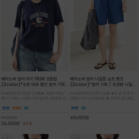
베라노바 썸머 미키 1928 코튼탑
베라노바 썸머 나일론 쇼트 팬츠
(2color)*오픈 바로 할인 썸머 기획
(2color)*썸머 기획 / 초경량 나일론
★ 한정수량 제작 ★ 오가닉 코튼으로
(Lightweight): 입은 듯 안 입은 듯
md강력추천 2026 신상품★ 핫썸머 여행 /
md강력추천 2026 신상품 ★주.문.대.폭.주 -
빈티지 프린트로 여름 하의와 모두 잘어
가벼운 아이템 / 여행 / 일상 / 운동 모
휴가 / 바캉스 시즌엔 더욱 필요한 기분전환 빈티
전컬러 인기~순차발송중~★ 무조건 입으세요~~
울리는 그래픽
두 가능한 아이템
지 무드가 돋보이는 에센셜★네이비와 차분한 카
폭염과 장마 꿉꿉함이 지속되는 한여름날 필수템
키 컬러 위에 빈티지한 크랙 효과의 레트로 감성
입니다^^가볍고 드라이한 터치감의 나일론 소
그래픽을 더해 캐주얼하면서도 세련된 분위기를
재로 완성한 자연스럽게 어우러져 출근룩, 여행
49,000
원
59,000
원
완성
룩, 모임룩, 데일리룩까지 다양하게
34,000
원
42%