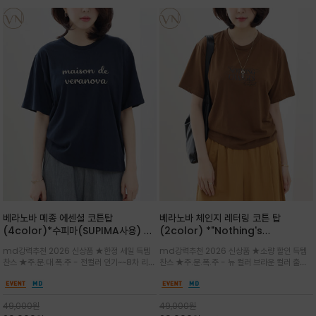
베라노바 메종 에센셜 코튼탑
베라노바 체인지 레터링 코튼 탑
(4color)*수피마(SUPIMA사용) 레
(2color) *"Nothing's
귤러한 사이즈로 편안한 착용감을 전하
change"아무것도 하지않으면 아무일
md강력추천 2026 신상품 ★한정 세일 득템
md강력추천 2026 신상품 ★소량 할인 득템
는 레터링 티셔츠
도 일어나지않는것/감각적인 레터링 프
찬스 ★주.문.대.폭.주 - 전컬러 인기~~8차 리오
찬스 ★주.문.폭.주 - 뉴 컬러 브라운 컬러 출시~
린팅이 돋보이는 베라노바 티셔츠
더 ~화이트 입고 ★ 데일리 아이템 /고유의 그래
전컬러 인기~~~2차 리오더 ★블랙 레터링으로
픽이나 컬러 조합을 통해 'Essential'한 무드를
무드를 만들고 기본 베이스의 컬러감이라 출근시
트렌디하게 해석/범용성이 좋아 여름내내 입기
팬츠나 데님등에 모두 잘 어울리는 디자인 /부드
49,000
원
49,000
원
좋은 컬러웨이와 디자인입니다^^
럽고 유연한 코튼 소재로 편안