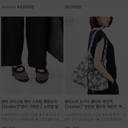
스카이블루 컬러가 너무 이쁜 쇼퍼백
게 들수록 더욱 멋스러운 크링클 텍스처의 데일
49,000
원
39,000
원
88,000
원
리 숄더백
썸머 크리스탈 매쉬 스트랩 플랫슈즈
베라노바 오가닉 플라워 에코백
(2color)*썸머 기획전 / 스트랩 탈착
(2color)*은은한 플라워 패턴이 여름
하지않고 편하게 신으셔도 되는 타입~섬
룩에 산뜻한 포인트를 더해주는 코튼 에
md강력추천 2026 신상품 ★주.문.대.폭.주 -
md강력추천 2026 신상품 ★주.문.폭.주 - 전
세한 메쉬 짜임 위로 은은하게 반짝이는
코백
전컬러 인기~~순차발송중 ★시크한 블랙 부드러
컬러 인기~순차발송중~~★ 은은한 플라워톤이
크리스탈 디테일을 더한 플랫슈즈
운 그레이 컬러로 구성되어 룩에 세련되게 매치
룩에 방해되지않고 시원한 여름무드에 잔잔하고