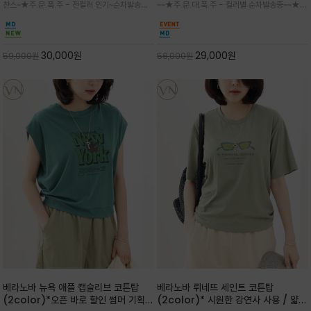
찬스~★주.문.폭.주 - 전컬러 인기~순차발송중
~~★주.문.대.폭.주 - 컬러별 순차발송중~~★프
다
감성을 담은 아이템
~★휴양지의 무드를 살려, 색이 바랜 듯한 세피
랑스 감성의 포근하면서도 우아한 무드를 담은
아(Sepia)나 파스텔 톤의 해변 풍경으로 세련
말(Horse) 드로잉 티셔츠는 여유로운 실루엣과
된 뮤트톤 컬러 팔레트로 빈티지한 무드의 선샤
감각적인 아트워크로 고급스러운 여름 스타일링
인 프린트가 더해져 담백하면서도 감각
을 완성할 수 있습니다
30,000
원
29,000
원
59,000
원
56,000
원
베라노바 뉴욕 애플 캡슬리브 코튼탑
베라노바 뤼네뜨 세인트 코튼탑
(2color)*오픈 바로 할인 썸머 기획
(2color)* 시원한 강연사 사용 / 얇고