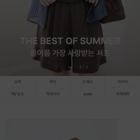
3
/ 3
상의
하의
드레스
아우터
백/슈즈
액세서리
sale
자체제작