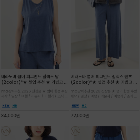
베라노바 썸머 피그먼트 릴렉스 탑
베라노바 썸머 피그먼트 릴렉스 팬츠
(2color)*★ 셋업 추천 ★ 가볍고 부
(2color)*★ 셋업 추천 ★ 가볍고 부
드러운 터치감이 돋보이는 피그먼트 코
드러운 터치감이 돋보이는 피그먼트 코
md강력추천 2026 신상품 ★ 썸머 한정 수량
md강력추천 2026 신상품 ★ 썸머 한정 수량
튼 소재로 완성
튼 소재로 완성
제작 / 일상 / 여행 / 라운지 / 비행기 / 조식 /
제작 / 일상 / 여행 / 라운지 / 비행기 / 조식 /
꾸안꾸 이지 컴포트 라인으로 얇고 부드러운 피
꾸안꾸 이지 컴포트 라인으로 얇고 부드러운 피
그먼트로 제작되어 편하고 가볍게 후회없으실 아
그먼트로 제작되어 편하고 가볍게 후회없으실 아
이템 입니다
이템 입니다
34,000
원
72,000
원