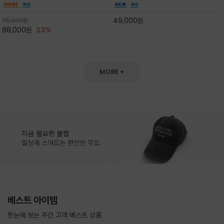
도 손색이 없고,리조트룩까지 만능/답답하지 않
한 터치감~★여름에 오히려 이런티을 입으셔야
은 네크라인과 여유 있는 롱 기장으로 체형을 커
자외선 / 냉방차단은 물론 꾸안꾸 세련미~캐쥬얼
49,000
원
115,000
원
버하면서도 여리여리한 무
을 즐기실수 있습니다^^
88,000
원
23%
MORE +
베스트 아이템
한눈에 보는 주간 고객 베스트 상품