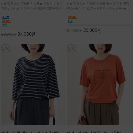
★ 한정수량 제작 ★ 강연 코튼으로 빈
가벼우면서도 실의 꼬임 덕분에 원단이
md강력추천 2026 신상품★ 핫썸머 여행 /
md강력추천 2026 신상품 ★소량 한정 득템
티지 프린트로 여름 하의와 모두 잘어울
피부에 잘 달라붙지 않아 통기성이 탁월
휴가 / 바캉스 시즌엔 더욱 필요한 기분전환 빈티
찬스~★주.문.폭.주 - 전컬러 순차발송중~★ 감
리는 그래픽
지 무드★ 부드럽고 유연한 강연 코튼 소재로 피
각적인 선글라스 프린트/안정감 있는 라운드 넥
부에 산뜻하게 닿는 프리미엄 /답답함 없는 라운
라인과 여유 있는 스탠다드 핏으로 부담 없이 착
드 넥라인과 자연스럽게 어깨를 감싸는 캡슬리브
용/과하지 않은 프린트 디테일이 룩에 세련된 위
디자인이 팔 라인을 더욱 날씬
트를 더해 데일리 룩에 포인트
30,000
원
54,000
원
34,000
원
59,000
원