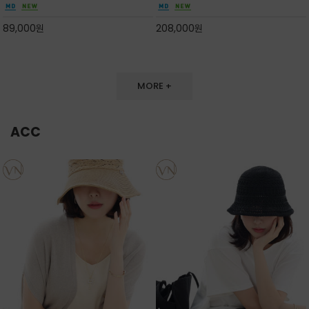
만들며 부드러운 곡선의 바스켓 실루엣에 넉넉한
끔한 디자인과 베이직한 컬러감으로 높은 활용도
수납감이 느껴지고 탑핸들과 숄더 스트랩으로 다
를 전해주는 디자인 / 데일리 룩부터 포멀한 스타
89,000
원
208,000
원
양한 연출이
일까지 두루 잘 어울리는 활2
MORE +
ACC