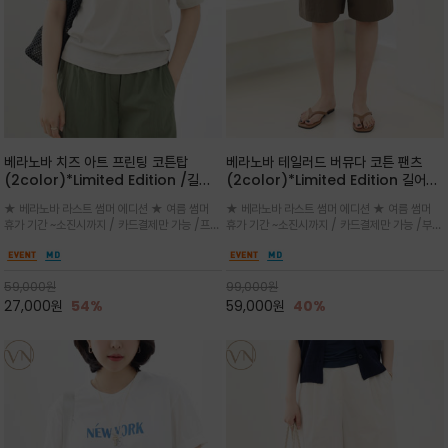
베라노바 치즈 아트 프린팅 코튼탑
베라노바 테일러드 버뮤다 코튼 팬츠
(2color)*Limited Edition /길어
(2color)*Limited Edition 길어진
진 여름의 끝자락까지 멋스럽게 연출하
여름의 끝자락까지 멋스럽게 연출하세요
★ 베라노바 라스트 썸머 에디션 ★ 여름 썸머
★ 베라노바 라스트 썸머 에디션 ★ 여름 썸머
세요 ^^
^^
휴가 기간 ~소진시까지 / 카드결제만 가능 /프론
휴가 기간 ~소진시까지 / 카드결제만 가능 /부드
트의 미니 레터링과 백라인의 감각적인 치즈 일
러운 프리미엄 코튼 블랜드 자연스러운 텍스처와
러스트 프린트가 더해져 과하지 않으면서도 세련
은은한 매트 컬러가 고급스러운 분위기
된 포인트를 완성
59,000
원
99,000
원
27,000
원
54%
59,000
원
40%