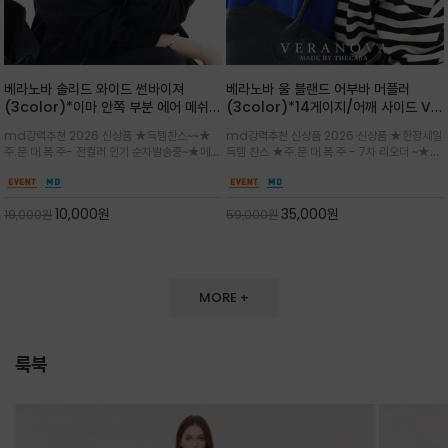
베라노바 솔리드 와이드 썬바이져
베라노바 울 블랜드 어부바 머플러
(3color)*이마 안쪽 부분 에어 메쉬
(3color)*14게이지/어깨 사이드 VN
(Air-Mesh) 쾌적하고 편하게 / 베라
브랜드 스카시 편직 기법 /시선을 사로
md강력추천 2026 신상품 ★득템찬스~~★
md강력추천 신상품 2026 신상품 ★한정세일
노바 심볼 전사 인쇄(Transfer
잡는 감각적인 레이어드 니트 어부바숄/
주.문.대.폭.주- 전컬러 인기 순차발송중~★메쉬
득템 찬스 ★주.문.대.폭.주 - 7차 리오더 ~★셔
Printing)뒷밴딩으로 사이즈 조절이 가
뒷면의 은은한 V자 조직감과 부드러운
쿠션 마감으로 이마 눌림을 최소화하고, 하루 종
츠나 원피스 위에 가볍게 걸쳐 스타일리시한 포
능해 누구나 안정적으로 착용
터치감으로 완성도를 높였으며, 단조로
일 보송보송한 스킨케어 핏(Skin-care fit)을
인트를 주기 좋으며, 소매 끝단에 위치한 실버
운 코디에 특별한 무드를 더해줄 아이템
유지심플한 로고 포인트와 세련된 컬러로 일상,골
'VN' 메탈 로고 장식이 브랜드의 정체성과 고급
10,000
원
35,000
원
19,000
원
59,000
원
프,여행까지~~
스러움을 동시에
MORE +
룩북