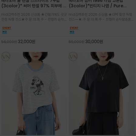
베라노바 쿨 텐셀 스트라이프 7부탑
베라노바 썸머 1986 나염 코튼탑
(3color)* 써머 텐셀 97% 피부에 닿
(3color)*빈티지 나염 / Pure
는 순간 느껴지는 쿨링 터치의 여름 텐셀
Organic Cotton 100% 가볍게 입
md강력추천 2026 신상품 ★간절기에도 굿굿
md강력추천 2026 신상품 ★대박 할인 득템
소재
어도 룩에 감도가 살아나는 베라노바 스
한정 득템 찬스★주.문.대.폭.주 - 전컬러 순차발
찬스~~★ 주.문.대.폭.주 - 전컬러 순차발송중
튜디오 티셔츠
송중~3차 리오더~~★스트라이프 패턴에 여유
~~★살에 닿는 시원한 촉감 강연 코튼 소재로 여
있는 드롭숄더와 7부 소매가 더해져 팔 라인을
유 있는 핏과 경쾌한 기장감이 자연스럽게 체형
자연스럽게 커버해주는 아이템/얇고 가벼운 터
을 커버/빈티지한 레터링 프린트가 은근한 포인
치감으로 편안
트가 되어 데님이나 린넨 팬츠와 감
32,000
원
30,000
원
56,000
원
59,000
원