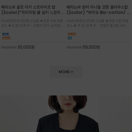
베라노바 골프 미키 스트라이프 탑
베라노바 썸머 미니멀 코튼 블라우스탑
(2color)*프리미엄 쿨 실키 느낌의 폴
(2color) *바이오 Bio-cotton/ 시
리소재와 스판으로 한 경쾌하게 여름내
원한 터치 / 나일론 블랜드 / 티셔츠처
md강력추천 2026 신상품 ★한정 수량 득템
md강력추천 2026 신상품 ★한정 수량 득템
내 ★골프 미키티 포함 구매및 20만원
럼 편안하지만 블라우스처럼 단정한 무
찬스 ★주.문.대.폭.주 - 전컬러 인기~순차발송
찬스 ★ 주.문.대.폭.주 - 전컬러 출고중~4차 리
넘는 구매고객님께는 타이틀리스트 베라
드가 느껴지는 코튼 블라우스 탑
중~★ 화이트 바탕에 그레이·스카이블루 스트라
오더 ★ 넥라인과 뒷 지퍼로 완성도가 높으며 가
노바 골프공 2피스 3구 증정(소진시 마
이프가 산뜻한 컬러감을 연출/안정감 있는 라운
볍게 퍼지는 박시한 실루엣과 크롭 기장이 하체
감)★
드 넥라인과 여유있는 스탠다드 핏으로 여름내내
를 길어 보이게 해주며 와이드 팬츠와 셋업
이쁘게 입으세요 ^^
30,000
원
59,000
원
59,000
원
98,000
원
MORE +