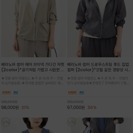
베라노바 썸머 에어 브이넥 가디건 자켓
베라노바 썸머 드로우스트링 후드 집업
(2color)*공기처럼 가볍고 시원한 나
점퍼 (2color)*깃털 같은 경량성 시원
일론 에어 라인 / 마더 오브 자캐 버튼 /
한 프리미엄 나일론 /볼륨 핏
★핫템 썸머 득템찬스 ★주.문.대.폭.주 - 전컬
★핫템 썸머 득템찬스 ★주.문.폭.주 - 전컬러
브이넥 디자인이라 부담없이 쓱쓱~걸치
(Volume Fit)가볍지만 입체적인 실
러 순차발송중~★한여름 꿉꿉한 날씨에도 쾌적
인기 순차발송중★한정판 / 한여름부터 간절기
는 꾸안꾸!!가볍고 바스락한 나일론 블렌
루엣을 유지하는 구조적 디자인
함을 유지하는 나일론 소재 브이넥 가디건 스타
까지~후드 스트링과 프런트 지퍼, 밴딩 소매, 밑
드 소재감이 세련된 무드를 더해주는 가
일 자켓은 가벼운 무게감과 방수성 덕분에 여름
단 스토퍼 디테일로 핏 조절이 가능해 실용적/바
디건 스타일
철 활용도 만점 / 모던한 디자인으로 이너와 팬츠
스락한 텍스처가 몸에 달라붙지 않아 산뜻하며
125,000
원
139,000
원
등과 밸런스를 맞춥니다
가볍게 비치는 세련된후드
98,000
원
21%
97,000
원
30%