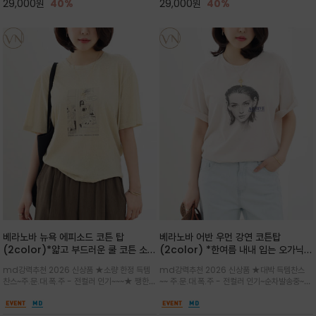
29,000
원
40%
29,000
원
40%
베라노바 뉴욕 에피소드 코튼 탑
베라노바 어반 우먼 강연 코튼탑
(2color)*얇고 부드러운 쿨 코튼 소재
(2color) *한여름 내내 입는 오가닉
/ 릴렉스드 핏 (Relaxed Fit) 편안하
강연 코튼 / Partial Printing/라인
md강력추천 2026 신상품 ★소량 한정 득템
md강력추천 2026 신상품 ★대박 득템찬스
고 자연스러운 멋이 있는 핏으로 여름내
워크 (Line Work) & 스케치/감각적
찬스~주.문.대.폭.주 - 전컬러 인기~~~★ 쨍한듯
~~ 주.문.대.폭.주 - 전컬러 인기~순차발송중~★
내 편하고 감각적으로 입으세요
인 아트워크 프린트가 시선을 끄는 루즈
세련된 컬러감에 빈티지한 무드의 아트 프린팅과
시원한 터치감의 오가닉 강연 코튼 소재로 편안
핏 강연티셔츠
내추럴한 컬러감이 매력적인 티셔츠/여유로운
한 착용감을 선사하며, 자연스럽게 떨어지는 실루
실루엣과 부드러운 터치감으로 편안하게 착용
엣이 편안하며 ★도회적인 무드로 루즈하게 단독