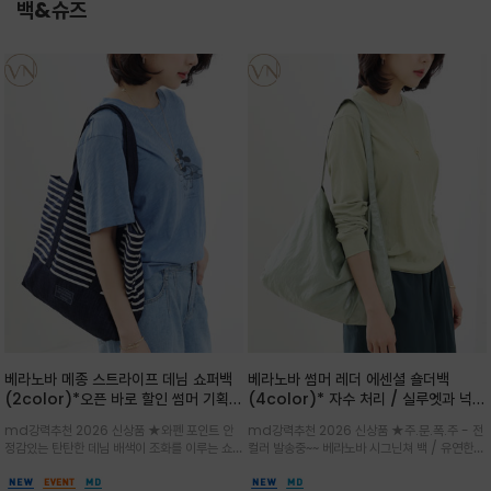
백&슈즈
베라노바 메종 스트라이프 데님 쇼퍼백
베라노바 썸머 레더 에센셜 숄더백
(2color)*오픈 바로 할인 썸머 기획
(4color)* 자수 처리 / 실루엣과 넉넉
★데님, 팬츠, 원피스는 물론 출근룩, 주
한 수납력을 자랑하는 베라노바의 에센
md강력추천 2026 신상품 ★와펜 포인트 안
md강력추천 2026 신상품 ★주.문.폭.주 - 전
말 모임룩, 여행룩까지 ~
셜 숄더백
정감있는 탄탄한 데님 배색이 조화를 이루는 쇼
컬러 발송중~~ 베라노바 시그닌쳐 백 / 유연한
퍼백/넉넉한 수납공간으로 데일리부터 여행까지
텍스처가 몸에 자연스럽게 감기며, 넓은 스트랩
클래식한 네이비·아이보리 스트라이프와 산뜻한
설계로 어깨의 피로도를 낮춰 편안한 착용/가볍