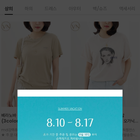
상의
하의
드레스
아우터
백/슈즈
액세서리
베라노바 심플 VN13 코튼탑
베라노바 어반 우먼 강연 코튼탑
(3color)*썸머 바이오 강연/ 스판 너
(2color) *한여름 내내 입는 오가닉
무 좋고 옷감 시원한 프리미엄 소재 / 군
강연 코튼 / Partial Printing/라인
md강력추천 2026 신상품 ★한정 대박 세일
md강력추천 2026 신상품 ★대박 득템찬스
더더기 없이 깔끔한 무드가 매력적인
워크 (Line Work) & 스케치/감각적
★ 주.문.대.폭.주 - 전컬러 인기~순차발송중
~~ 주.문.대.폭.주 - 전컬러 인기~순차발송중~★
VN13 코튼 티셔츠
인 아트워크 프린트가 시선을 끄는 루즈
~~3차 리오더 ★ 기분좋게 적당히 슬림하게~ 편
시원한 터치감의 오가닉 강연 코튼 소재로 편안