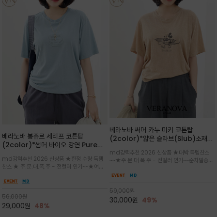
베라노바 써머 카누 미키 코튼탑
베라노바 봉쥬르 세리프 코튼탑
(2color)*얇은 슬라브(Slub)소재
(2color)*썸머 바이오 강연 Pure
부드럽고 폭염에도 시원하게 착용 가능
md강력추천 2026 신상품 ★대박 득템찬스
Cotton / 세리프 폰트를 선택하고 감
하며, 몸에 잘 달라붙지 않아 쾌적
md강력추천 2026 신상품 ★한정 수량 득템
~~★주.문.대.폭.주 - 전컬러 인기~~순차발송중
성적인 프랑스어 수식어를 조합
찬스 ★ 주.문.대.폭.주 - 전컬러 인기~~★여름
~★썸머 무드의 프린트가 매력적이며 여유 있는
의 시원한 감성/자연스러운 필기체 파리지앵의
드롭숄더 핏과 부드러운 라운드넥이 편안하며, 앞
여유로운 감성/피부에 닿는 순간 기분 좋은 청량
면 캐릭터 프린트가 캐주얼한 포인트를 더해줍니
한 원단을 사용해 데일리 코디 만능 아이템
59,000
원
다.
56,000
원
30,000
원
49%
29,000
원
48%