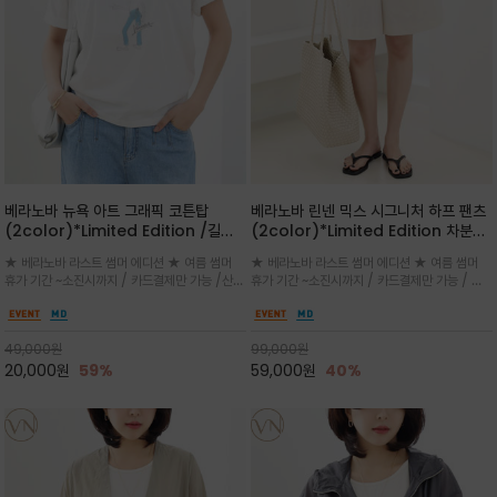
베라노바 뉴욕 아트 그래픽 코튼탑
베라노바 린넨 믹스 시그니처 하프 팬츠
(2color)*Limited Edition /길어
(2color)*Limited Edition 차분한
진 여름의 끝자락까지 멋스럽게 연출하
길이감 허벅지 라인에서 부담없이 길어
★ 베라노바 라스트 썸머 에디션 ★ 여름 썸머
★ 베라노바 라스트 썸머 에디션 ★ 여름 썸머
세요 ^^
진 여름의 끝자락까지 멋스럽게 연출하
휴가 기간 ~소진시까지 / 카드결제만 가능 /산뜻
휴가 기간 ~소진시까지 / 카드결제만 가능 / 앞
세요 ^^
한 컬러를 바탕으로 블루 컬러의 NEW YORK
쪽 원턱 디테일과 여유 있는 실루엣이 자연스럽
레터링과 감각적인 일러스트 프린트가 어우러져
게 체형을 커버해 우아한 비율을 완성
세련된 포인트
49,000
원
99,000
원
20,000
원
59%
59,000
원
40%