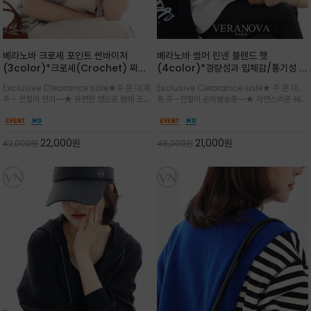
베라노바 크로셰 포인트 썬바이저
베라노바 썸머 린넨 블랜드 햇
(3color)*크로셰(Crochet) 짜임
(4color)*경량성과 입체감/통기성 좋
포인트가 있는 썬바이저/내추럴하고 페
은 짜임과 가벼운 착용감으로 여름 내내
Exclusive Clearance sale★주.문.대.폭.
Exclusive Clearance sale★ 주.문.대.
미닌한 무드를 연출/벨크로 타입이라 휴
쾌적하게 착용/ 뒷트임 있어서 헤어스타
주 - 전컬러 인기~~★ 유연한 챙으로 형태 조절
폭.주 -전컬러 순차발송중~~★ 자연스러운 쉐입
대도 간편
일링에도 편하게 쓰실수 있습니다
이 자유로운 크로셰 바이저/ 딱딱하지 않아 돌돌
과 은은한 로고 디테일이 더해져 데일리룩에 세
말아 휴대하기 좋고, 챙의 모양을 살짝 바꿀 수 있
련된 포인트/베이직한 컬러 구성으로 어떤 스타
는 스타일/데일리부터 휴양지까지 스타일과 실
일에도 손쉽게 매치되며, 휴양지부터 일상까지 활
22,000
원
21,000
원
42,000
원
48,000
원
용성을 모두 갖춘 아이템
용도 높은 아이템