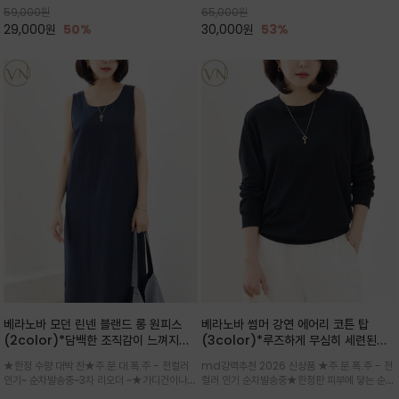
59,000
원
65,000
원
으로도 포인트가 되며, 데일리 활
29,000
원
50%
30,000
원
53%
베라노바 모던 린넨 블랜드 롱 원피스
베라노바 썸머 강연 에어리 코튼 탑
(2color)*담백한 조직감이 느껴지는
(3color)*루즈하게 무심히 세련된핏/
린넨 블렌드 소재로 완성된 슬리브리스
여름 원단 공기처럼 가벼운 촉감/바람을
★한정 수량 대박 찬★주.문.대.폭.주 - 전컬러
md강력추천 2026 신상품 ★주.문.폭.주 - 전
롱 원피스
품은 시원함: 우수한 통기성
인기~ 순차발송중~3차 리오더 ~★가디건이나
컬러 인기 순차발송중★한정판 피부에 닿는 순간
린넨 자켓을 가볍게 걸치면 세련된 오피스룩으로
느껴지는 프리미엄 강연면의 고슬고슬하고 산뜻