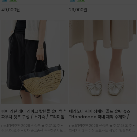
하게 좋으며 가볍고 시원해 데일리 만능 아이템 /
고급스럽게 내추럴한 감성의 천연 오가닉 코튼소
와이드 팬츠와 함께 데일리룩·출근룩 포인트
재/내부 포켓과 VERANOVA 자수 디테일이 더
49,000
원
29,000
원
해져 완성
썸머 라탄 래더 라이크 탑핸들 숄더백 *
베라노바 써머 샴페인 골드 슬링 슈즈
파우치 셋트 구성 / 소가죽 / 프리미엄
*Handmade 국내 제작 수제화 /은
라탄 / 내추럴한 라탄 짜임과 블랙 레더
은한 펄감의 레더 텍스처가 발끝을 고급
md강력추천 2026 신상품 ★주.문.폭.주 -
md강력추천 2026 신상품 ★주.문.대.폭.주 -
라이크 배색이 조화롭게 어우러진 탑핸
스럽게 밝혀주는 슬링백 플랫슈
주.문.대.폭.주 - 6차 출고중~/ 촘촘하면서도 입
제작기간 2주 이상 소요~~토 쉐입이 발끝까지 세
들 숄더백
체감 있는 라탄 조직이 여름 무드를 고급스럽게
련된 무드와 발등에 스트랩과 로고 메탈 장식/깔