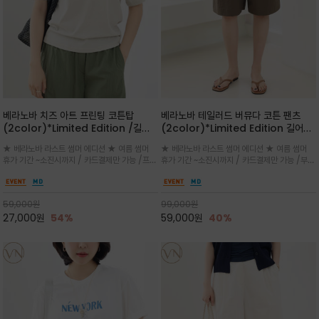
베라노바 치즈 아트 프린팅 코튼탑
베라노바 테일러드 버뮤다 코튼 팬츠
(2color)*Limited Edition /길어
(2color)*Limited Edition 길어진
진 여름의 끝자락까지 멋스럽게 연출하
여름의 끝자락까지 멋스럽게 연출하세요
★ 베라노바 라스트 썸머 에디션 ★ 여름 썸머
★ 베라노바 라스트 썸머 에디션 ★ 여름 썸머
세요 ^^
^^
휴가 기간 ~소진시까지 / 카드결제만 가능 /프론
휴가 기간 ~소진시까지 / 카드결제만 가능 /부드
트의 미니 레터링과 백라인의 감각적인 치즈 일
러운 프리미엄 코튼 블랜드 자연스러운 텍스처와
러스트 프린트가 더해져 과하지 않으면서도 세련
은은한 매트 컬러가 고급스러운 분위기
된 포인트를 완성
59,000
원
99,000
원
27,000
원
54%
59,000
원
40%