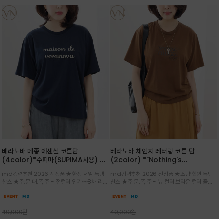
베라노바 메종 에센셜 코튼탑
베라노바 체인지 레터링 코튼 탑
(4color)*수피마(SUPIMA사용) 레
(2color) *"Nothing's
귤러한 사이즈로 편안한 착용감을 전하
change"아무것도 하지않으면 아무일
md강력추천 2026 신상품 ★한정 세일 득템
md강력추천 2026 신상품 ★소량 할인 득템
는 레터링 티셔츠
도 일어나지않는것/감각적인 레터링 프
찬스 ★주.문.대.폭.주 - 전컬러 인기~~8차 리오
찬스 ★주.문.폭.주 - 뉴 컬러 브라운 컬러 출시~
린팅이 돋보이는 베라노바 티셔츠
더 ~화이트 입고 ★ 데일리 아이템 /고유의 그래
전컬러 인기~~~2차 리오더 ★블랙 레터링으로
픽이나 컬러 조합을 통해 'Essential'한 무드를
무드를 만들고 기본 베이스의 컬러감이라 출근시
트렌디하게 해석/범용성이 좋아 여름내내 입기
팬츠나 데님등에 모두 잘 어울리는 디자인 /부드
49,000
원
49,000
원
좋은 컬러웨이와 디자인입니다^^
럽고 유연한 코튼 소재로 편안