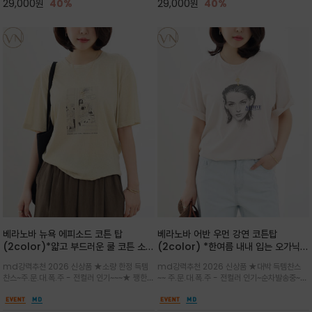
29,000
원
40%
29,000
원
40%
베라노바 뉴욕 에피소드 코튼 탑
베라노바 어반 우먼 강연 코튼탑
(2color)*얇고 부드러운 쿨 코튼 소재
(2color) *한여름 내내 입는 오가닉
/ 릴렉스드 핏 (Relaxed Fit) 편안하
강연 코튼 / Partial Printing/라인
md강력추천 2026 신상품 ★소량 한정 득템
md강력추천 2026 신상품 ★대박 득템찬스
고 자연스러운 멋이 있는 핏으로 여름내
워크 (Line Work) & 스케치/감각적
찬스~주.문.대.폭.주 - 전컬러 인기~~~★ 쨍한듯
~~ 주.문.대.폭.주 - 전컬러 인기~순차발송중~★
내 편하고 감각적으로 입으세요
인 아트워크 프린트가 시선을 끄는 루즈
세련된 컬러감에 빈티지한 무드의 아트 프린팅과
시원한 터치감의 오가닉 강연 코튼 소재로 편안
핏 강연티셔츠
내추럴한 컬러감이 매력적인 티셔츠/여유로운
한 착용감을 선사하며, 자연스럽게 떨어지는 실루
실루엣과 부드러운 터치감으로 편안하게 착용
엣이 편안하며 ★도회적인 무드로 루즈하게 단독