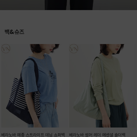
백&슈즈
베라노바 메종 스트라이프 데님 쇼퍼백
베라노바 썸머 레더 에센셜 숄더백