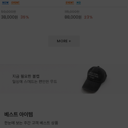
는 여유핏이 체형을 자연스럽게 여리하게 보이게
도 손색이 없고,리조트룩까지 만능/답답하지 않
하며 자외선 차단/여행/ 장마등 간절기까지 롱템
은 네크라인과 여유 있는 롱 기장으로 체형을 커
59,000
원
115,000
원
으로 입어주세요
버하면서도 여리여리한 무
38,000
원
35%
88,000
원
23%
MORE +
베스트 아이템
한눈에 보는 주간 고객 베스트 상품