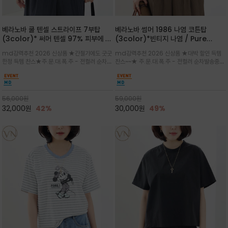
베라노바 쿨 텐셀 스트라이프 7부탑
베라노바 썸머 1986 나염 코튼탑
(3color)* 써머 텐셀 97% 피부에 닿
(3color)*빈티지 나염 / Pure
는 순간 느껴지는 쿨링 터치의 여름 텐셀
Organic Cotton 100% 가볍게 입
md강력추천 2026 신상품 ★간절기에도 굿굿
md강력추천 2026 신상품 ★대박 할인 득템
소재
어도 룩에 감도가 살아나는 베라노바 스
한정 득템 찬스★주.문.대.폭.주 - 전컬러 순차발
찬스~~★ 주.문.대.폭.주 - 전컬러 순차발송중
튜디오 티셔츠
송중~3차 리오더~~★스트라이프 패턴에 여유
~~★살에 닿는 시원한 촉감 강연 코튼 소재로 여
있는 드롭숄더와 7부 소매가 더해져 팔 라인을
유 있는 핏과 경쾌한 기장감이 자연스럽게 체형
자연스럽게 커버해주는 아이템/얇고 가벼운 터
을 커버/빈티지한 레터링 프린트가 은근한 포인
치감으로 편안
트가 되어 데님이나 린넨 팬츠와 감
56,000
원
59,000
원
32,000
원
42%
30,000
원
49%