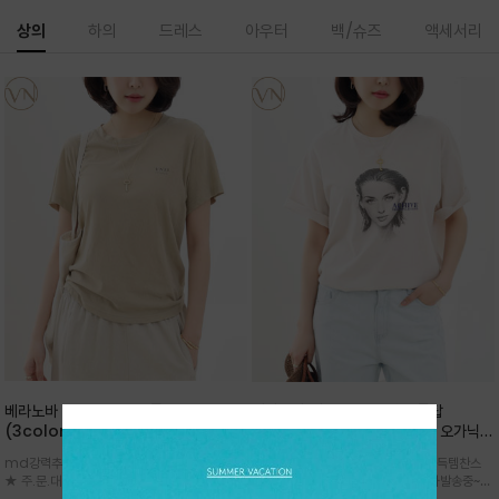
상의
하의
드레스
아우터
백/슈즈
액세서리
베라노바 심플 VN13 코튼탑
베라노바 어반 우먼 강연 코튼탑
(3color)*썸머 바이오 강연/ 스판 너
(2color) *한여름 내내 입는 오가닉
무 좋고 옷감 시원한 프리미엄 소재 / 군
강연 코튼 / Partial Printing/라인
md강력추천 2026 신상품 ★한정 대박 세일
md강력추천 2026 신상품 ★대박 득템찬스
더더기 없이 깔끔한 무드가 매력적인
워크 (Line Work) & 스케치/감각적
★ 주.문.대.폭.주 - 전컬러 인기~순차발송중
~~ 주.문.대.폭.주 - 전컬러 인기~순차발송중~★
VN13 코튼 티셔츠
인 아트워크 프린트가 시선을 끄는 루즈
~~3차 리오더 ★ 기분좋게 적당히 슬림하게~ 편
시원한 터치감의 오가닉 강연 코튼 소재로 편안