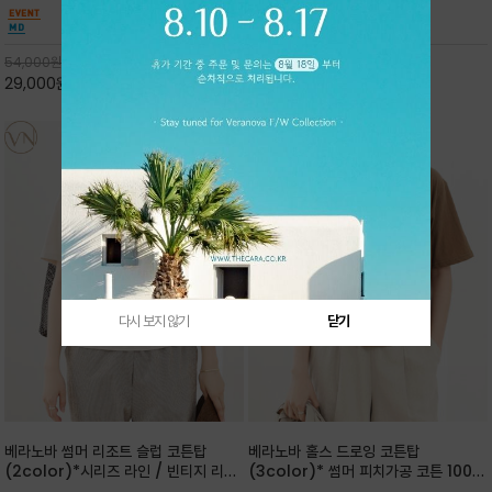
핏 강연티셔츠
안함을 동시에 느낄수 있으며 차분하고 필요한
한 착용감을 선사하며, 자연스럽게 떨어지는 실루
컬러웨이로 단독 또는 린넨 자켓/ 여름점퍼 안에
엣이 편안하며 ★도회적인 무드로 루즈하게 단독
코디하기 만능템 입니다^^
으로도 포인트가 되며, 데일리 활
54,000
원
65,000
원
29,000
원
46%
30,000
원
53%
다시 보지 않기
닫기
베라노바 썸머 리조트 슬럽 코튼탑
베라노바 홀스 드로잉 코튼탑
(2color)*시리즈 라인 / 빈티지 리조
(3color)* 썸머 피치가공 코튼 100프
트 무드의 은은한 슬럽 조직감이 느껴지
로 / 에스파스(Espace) 드로잉 여백