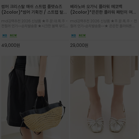
썸머 크리스탈 매쉬 스트랩 플랫슈즈
베라노바 오가닉 플라워 에코백
(2color)*썸머 기획전 / 스트랩 탈착
(2color)*은은한 플라워 패턴이 여름
하지않고 편하게 신으셔도 되는 타입~섬
룩에 산뜻한 포인트를 더해주는 코튼 에
md강력추천 2026 신상품 ★주.문.대.폭.주 -
md강력추천 2026 신상품 ★주.문.폭.주 - 전
세한 메쉬 짜임 위로 은은하게 반짝이는
코백
전컬러 인기~~순차발송중 ★시크한 블랙 부드러
컬러 인기~순차발송중~~★ 은은한 플라워톤이
크리스탈 디테일을 더한 플랫슈즈
운 그레이 컬러로 구성되어 룩에 세련되게 매치
룩에 방해되지않고 시원한 여름무드에 잔잔하고
하게 좋으며 가볍고 시원해 데일리 만능 아이템 /
고급스럽게 내추럴한 감성의 천연 오가닉 코튼소
와이드 팬츠와 함께 데일리룩·출근룩 포인트
재/내부 포켓과 VERANOVA 자수 디테일이 더
49,000
원
29,000
원
해져 완성