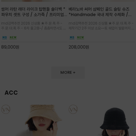
썸머 라탄 래더 라이크 탑핸들 숄더백 *
베라노바 써머 샴페인 골드 슬링 슈즈
파우치 셋트 구성 / 소가죽 / 프리미엄
*Handmade 국내 제작 수제화 /은
라탄 / 내추럴한 라탄 짜임과 블랙 레더
은한 펄감의 레더 텍스처가 발끝을 고급
md강력추천 2026 신상품 ★주.문.폭.주 -
md강력추천 2026 신상품 ★주.문.대.폭.주 -
라이크 배색이 조화롭게 어우러진 탑핸
스럽게 밝혀주는 슬링백 플랫슈
주.문.대.폭.주 - 6차 출고중~/ 촘촘하면서도 입
제작기간 2주 이상 소요~~토 쉐입이 발끝까지 세
들 숄더백
체감 있는 라탄 조직이 여름 무드를 고급스럽게
련된 무드와 발등에 스트랩과 로고 메탈 장식/깔
만들며 부드러운 곡선의 바스켓 실루엣에 넉넉한
끔한 디자인과 베이직한 컬러감으로 높은 활용도
수납감이 느껴지고 탑핸들과 숄더 스트랩으로 다
를 전해주는 디자인 / 데일리 룩부터 포멀한 스타
89,000
원
208,000
원
양한 연출이
일까지 두루 잘 어울리는 활2
MORE +
ACC