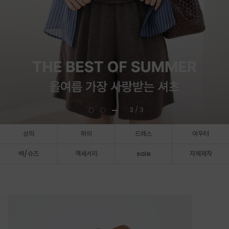
3
/ 3
상의
하의
드레스
아우터
백/슈즈
액세서리
sale
자체제작