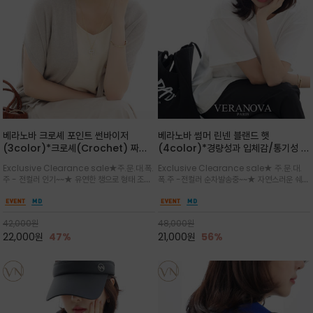
베라노바 크로셰 포인트 썬바이저
베라노바 썸머 린넨 블랜드 햇
(3color)*크로셰(Crochet) 짜임
(4color)*경량성과 입체감/통기성 좋
포인트가 있는 썬바이저/내추럴하고 페
은 짜임과 가벼운 착용감으로 여름 내내
Exclusive Clearance sale★주.문.대.폭.
Exclusive Clearance sale★ 주.문.대.
미닌한 무드를 연출/벨크로 타입이라 휴
쾌적하게 착용/ 뒷트임 있어서 헤어스타
주 - 전컬러 인기~~★ 유연한 챙으로 형태 조절
폭.주 -전컬러 순차발송중~~★ 자연스러운 쉐입
대도 간편
일링에도 편하게 쓰실수 있습니다
이 자유로운 크로셰 바이저/ 딱딱하지 않아 돌돌
과 은은한 로고 디테일이 더해져 데일리룩에 세
말아 휴대하기 좋고, 챙의 모양을 살짝 바꿀 수 있
련된 포인트/베이직한 컬러 구성으로 어떤 스타
는 스타일/데일리부터 휴양지까지 스타일과 실
일에도 손쉽게 매치되며, 휴양지부터 일상까지 활
42,000
원
48,000
원
용성을 모두 갖춘 아이템
용도 높은 아이템
22,000
원
47%
21,000
원
56%