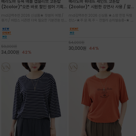
베라노바 뉴욕 애플 캡슬리브 코튼탑
베라노바 뤼네뜨 세인트 코튼탑
(2color)*오픈 바로 할인 썸머 기획
(2color)* 시원한 강연사 사용 / 얇고
★ 한정수량 제작 ★ 강연 코튼으로 빈
가벼우면서도 실의 꼬임 덕분에 원단이
md강력추천 2026 신상품★ 핫썸머 여행 /
md강력추천 2026 신상품 ★소량 한정 득템
티지 프린트로 여름 하의와 모두 잘어울
피부에 잘 달라붙지 않아 통기성이 탁월
휴가 / 바캉스 시즌엔 더욱 필요한 기분전환 빈티
찬스~★주.문.폭.주 - 전컬러 순차발송중~★ 감
리는 그래픽
지 무드★ 부드럽고 유연한 강연 코튼 소재로 피
각적인 선글라스 프린트/안정감 있는 라운드 넥
부에 산뜻하게 닿는 프리미엄 /답답함 없는 라운
라인과 여유 있는 스탠다드 핏으로 부담 없이 착
드 넥라인과 자연스럽게 어깨를 감싸는 캡슬리브
용/과하지 않은 프린트 디테일이 룩에 세련된 위
디자인이 팔 라인을 더욱 날씬
트를 더해 데일리 룩에 포인트
54,000
원
59,000
원
30,000
원
44%
34,000
원
42%