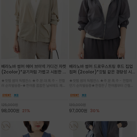
베라노바 썸머 에어 브이넥 가디건 자켓
베라노바 썸머 드로우스트링 후드 집업
(2color)*공기처럼 가볍고 시원한 나
점퍼 (2color)*깃털 같은 경량성 시원
일론 에어 라인 / 마더 오브 자캐 버튼 /
한 프리미엄 나일론 /볼륨 핏
★핫템 썸머 득템찬스 ★주.문.대.폭.주 - 전컬
★핫템 썸머 득템찬스 ★주.문.폭.주 - 전컬러
브이넥 디자인이라 부담없이 쓱쓱~걸치
(Volume Fit)가볍지만 입체적인 실
러 순차발송중~★한여름 꿉꿉한 날씨에도 쾌적
인기 순차발송중★한정판 / 한여름부터 간절기
는 꾸안꾸!!가볍고 바스락한 나일론 블렌
루엣을 유지하는 구조적 디자인
함을 유지하는 나일론 소재 브이넥 가디건 스타
까지~후드 스트링과 프런트 지퍼, 밴딩 소매, 밑
드 소재감이 세련된 무드를 더해주는 가
일 자켓은 가벼운 무게감과 방수성 덕분에 여름
단 스토퍼 디테일로 핏 조절이 가능해 실용적/바
디건 스타일
철 활용도 만점 / 모던한 디자인으로 이너와 팬츠
스락한 텍스처가 몸에 달라붙지 않아 산뜻하며
125,000
원
139,000
원
등과 밸런스를 맞춥니다
가볍게 비치는 세련된후드
98,000
원
21%
97,000
원
30%