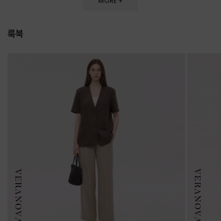
MORE +
룩북