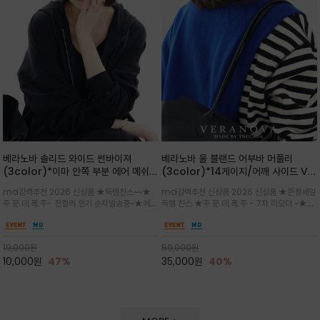
베라노바 솔리드 와이드 썬바이져
베라노바 울 블랜드 어부바 머플러
(3color)*이마 안쪽 부분 에어 메쉬
(3color)*14게이지/어깨 사이드 VN
(Air-Mesh) 쾌적하고 편하게 / 베라
브랜드 스카시 편직 기법 /시선을 사로
md강력추천 2026 신상품 ★득템찬스~~★
md강력추천 신상품 2026 신상품 ★한정세일
노바 심볼 전사 인쇄(Transfer
잡는 감각적인 레이어드 니트 어부바숄/
주.문.대.폭.주- 전컬러 인기 순차발송중~★메쉬
득템 찬스 ★주.문.대.폭.주 - 7차 리오더 ~★셔
Printing)뒷밴딩으로 사이즈 조절이 가
뒷면의 은은한 V자 조직감과 부드러운
쿠션 마감으로 이마 눌림을 최소화하고, 하루 종
츠나 원피스 위에 가볍게 걸쳐 스타일리시한 포
능해 누구나 안정적으로 착용
터치감으로 완성도를 높였으며, 단조로
일 보송보송한 스킨케어 핏(Skin-care fit)을
인트를 주기 좋으며, 소매 끝단에 위치한 실버
운 코디에 특별한 무드를 더해줄 아이템
유지심플한 로고 포인트와 세련된 컬러로 일상,골
'VN' 메탈 로고 장식이 브랜드의 정체성과 고급
19,000
원
59,000
원
프,여행까지~~
스러움을 동시에
10,000
원
47%
35,000
원
40%