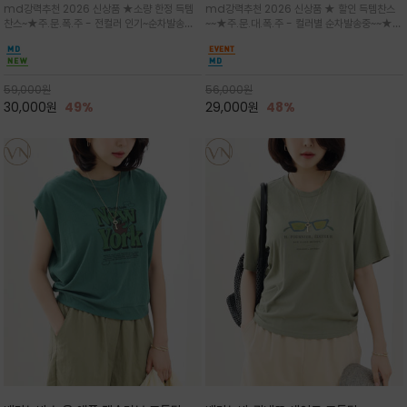
md강력추천 2026 신상품 ★소량 한정 득템
md강력추천 2026 신상품 ★ 할인 득템찬스
는 가벼운 코튼 터치의 반팔 티셔츠입니
의 미를 살려 말의 윤곽선만 스케치하여
찬스~★주.문.폭.주 - 전컬러 인기~순차발송중
~~★주.문.대.폭.주 - 컬러별 순차발송중~~★프
다
감성을 담은 아이템
~★휴양지의 무드를 살려, 색이 바랜 듯한 세피
랑스 감성의 포근하면서도 우아한 무드를 담은
아(Sepia)나 파스텔 톤의 해변 풍경으로 세련
말(Horse) 드로잉 티셔츠는 여유로운 실루엣과
된 뮤트톤 컬러 팔레트로 빈티지한 무드의 선샤
감각적인 아트워크로 고급스러운 여름 스타일링
인 프린트가 더해져 담백하면서도 감각
을 완성할 수 있습니다
59,000
원
56,000
원
30,000
원
49%
29,000
원
48%