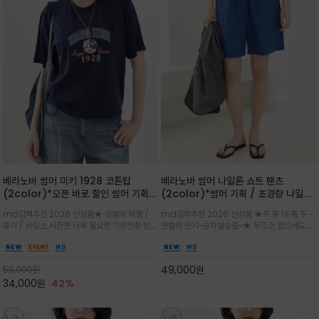
베라노바 썸머 미키 1928 코튼탑
베라노바 썸머 나일론 쇼트 팬츠
(2color)*오픈 바로 할인 썸머 기획
(2color)*썸머 기획 / 초경량 나일론
★ 한정수량 제작 ★ 오가닉 코튼으로
(Lightweight): 입은 듯 안 입은 듯
md강력추천 2026 신상품★ 핫썸머 여행 /
md강력추천 2026 신상품 ★주.문.대.폭.주 -
빈티지 프린트로 여름 하의와 모두 잘어
가벼운 아이템 / 여행 / 일상 / 운동 모
휴가 / 바캉스 시즌엔 더욱 필요한 기분전환 빈티
전컬러 인기~순차발송중~★ 무조건 입으세요~~
울리는 그래픽
두 가능한 아이템
지 무드가 돋보이는 에센셜★네이비와 차분한 카
폭염과 장마 꿉꿉함이 지속되는 한여름날 필수템
키 컬러 위에 빈티지한 크랙 효과의 레트로 감성
입니다^^가볍고 드라이한 터치감의 나일론 소
그래픽을 더해 캐주얼하면서도 세련된 분위기를
재로 완성한 자연스럽게 어우러져 출근룩, 여행
49,000
원
59,000
원
완성
룩, 모임룩, 데일리룩까지 다양하게
34,000
원
42%