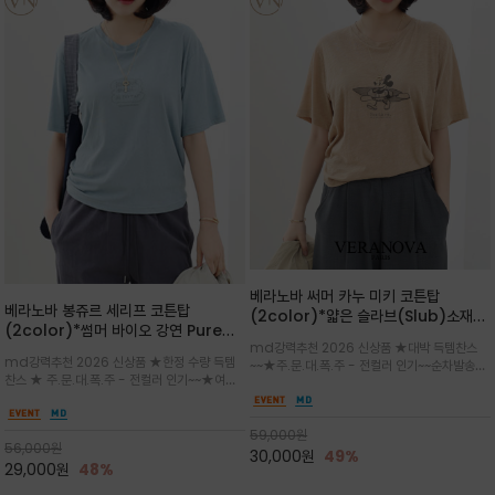
베라노바 써머 카누 미키 코튼탑
베라노바 봉쥬르 세리프 코튼탑
(2color)*얇은 슬라브(Slub)소재
(2color)*썸머 바이오 강연 Pure
부드럽고 폭염에도 시원하게 착용 가능
md강력추천 2026 신상품 ★대박 득템찬스
Cotton / 세리프 폰트를 선택하고 감
하며, 몸에 잘 달라붙지 않아 쾌적
md강력추천 2026 신상품 ★한정 수량 득템
~~★주.문.대.폭.주 - 전컬러 인기~~순차발송중
성적인 프랑스어 수식어를 조합
찬스 ★ 주.문.대.폭.주 - 전컬러 인기~~★여름
~★썸머 무드의 프린트가 매력적이며 여유 있는
의 시원한 감성/자연스러운 필기체 파리지앵의
드롭숄더 핏과 부드러운 라운드넥이 편안하며, 앞
여유로운 감성/피부에 닿는 순간 기분 좋은 청량
면 캐릭터 프린트가 캐주얼한 포인트를 더해줍니
한 원단을 사용해 데일리 코디 만능 아이템
59,000
원
다.
56,000
원
30,000
원
49%
29,000
원
48%