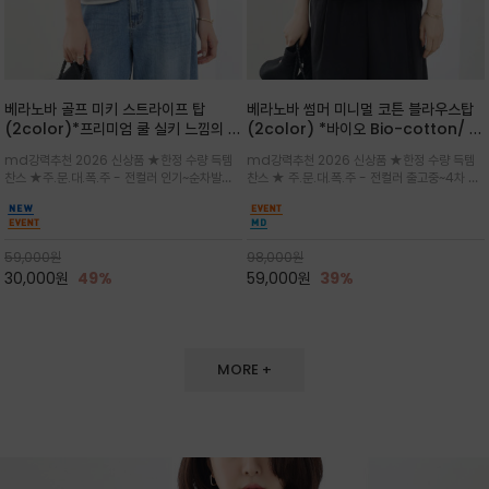
베라노바 골프 미키 스트라이프 탑
베라노바 썸머 미니멀 코튼 블라우스탑
(2color)*프리미엄 쿨 실키 느낌의 폴
(2color) *바이오 Bio-cotton/ 시
리소재와 스판으로 한 경쾌하게 여름내
원한 터치 / 나일론 블랜드 / 티셔츠처
md강력추천 2026 신상품 ★한정 수량 득템
md강력추천 2026 신상품 ★한정 수량 득템
내 ★골프 미키티 포함 구매및 20만원
럼 편안하지만 블라우스처럼 단정한 무
찬스 ★주.문.대.폭.주 - 전컬러 인기~순차발송
찬스 ★ 주.문.대.폭.주 - 전컬러 출고중~4차 리
넘는 구매고객님께는 타이틀리스트 베라
드가 느껴지는 코튼 블라우스 탑
중~★ 화이트 바탕에 그레이·스카이블루 스트라
오더 ★ 넥라인과 뒷 지퍼로 완성도가 높으며 가
노바 골프공 2피스 3구 증정(소진시 마
이프가 산뜻한 컬러감을 연출/안정감 있는 라운
볍게 퍼지는 박시한 실루엣과 크롭 기장이 하체
감)★
드 넥라인과 여유있는 스탠다드 핏으로 여름내내
를 길어 보이게 해주며 와이드 팬츠와 셋업
이쁘게 입으세요 ^^
59,000
원
98,000
원
30,000
원
49%
59,000
원
39%
MORE +