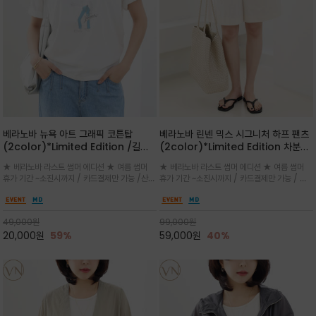
베라노바 뉴욕 아트 그래픽 코튼탑
베라노바 린넨 믹스 시그니처 하프 팬츠
(2color)*Limited Edition /길어
(2color)*Limited Edition 차분한
진 여름의 끝자락까지 멋스럽게 연출하
길이감 허벅지 라인에서 부담없이 길어
★ 베라노바 라스트 썸머 에디션 ★ 여름 썸머
★ 베라노바 라스트 썸머 에디션 ★ 여름 썸머
세요 ^^
진 여름의 끝자락까지 멋스럽게 연출하
휴가 기간 ~소진시까지 / 카드결제만 가능 /산뜻
휴가 기간 ~소진시까지 / 카드결제만 가능 / 앞
세요 ^^
한 컬러를 바탕으로 블루 컬러의 NEW YORK
쪽 원턱 디테일과 여유 있는 실루엣이 자연스럽
레터링과 감각적인 일러스트 프린트가 어우러져
게 체형을 커버해 우아한 비율을 완성
세련된 포인트
49,000
원
99,000
원
20,000
원
59%
59,000
원
40%