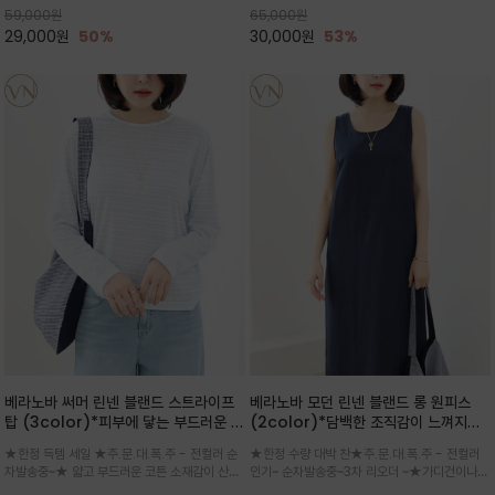
59,000
원
65,000
원
으로도 포인트가 되며, 데일리 활
29,000
원
50%
30,000
원
53%
베라노바 써머 린넨 블랜드 스트라이프
베라노바 모던 린넨 블랜드 롱 원피스
탑 (3color)*피부에 닿는 부드러운 촉
(2color)*담백한 조직감이 느껴지는
감으로 가공된 린넨 특유의 통기성과 자
린넨 블렌드 소재로 완성된 슬리브리스
★한정 득템 세일 ★주.문.대.폭.주 - 전컬러 순
★한정 수량 대박 찬★주.문.대.폭.주 - 전컬러
연스러운 질감에 폴리에스터의 형태 안
롱 원피스
차발송중~★ 얇고 부드러운 코튼 소재감이 산뜻
인기~ 순차발송중~3차 리오더 ~★가디건이나
정성을 더한 원단
하게 닿는 스트라이프 롱슬리브탑 / 가볍게 흐르
린넨 자켓을 가볍게 걸치면 세련된 오피스룩으로