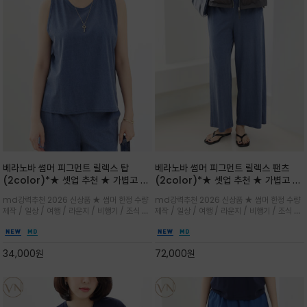
베라노바 썸머 피그먼트 릴렉스 탑
베라노바 썸머 피그먼트 릴렉스 팬츠
(2color)*★ 셋업 추천 ★ 가볍고 부
(2color)*★ 셋업 추천 ★ 가볍고 부
드러운 터치감이 돋보이는 피그먼트 코
드러운 터치감이 돋보이는 피그먼트 코
md강력추천 2026 신상품 ★ 썸머 한정 수량
md강력추천 2026 신상품 ★ 썸머 한정 수량
튼 소재로 완성
튼 소재로 완성
제작 / 일상 / 여행 / 라운지 / 비행기 / 조식 /
제작 / 일상 / 여행 / 라운지 / 비행기 / 조식 /
꾸안꾸 이지 컴포트 라인으로 얇고 부드러운 피
꾸안꾸 이지 컴포트 라인으로 얇고 부드러운 피
그먼트로 제작되어 편하고 가볍게 후회없으실 아
그먼트로 제작되어 편하고 가볍게 후회없으실 아
이템 입니다
이템 입니다
34,000
원
72,000
원