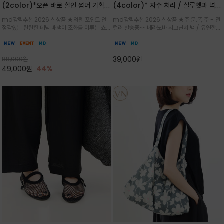
(2color)*오픈 바로 할인 썸머 기획
(4color)* 자수 처리 / 실루엣과 넉넉
★데님, 팬츠, 원피스는 물론 출근룩, 주
한 수납력을 자랑하는 베라노바의 에센
md강력추천 2026 신상품 ★와펜 포인트 안
md강력추천 2026 신상품 ★주.문.폭.주 - 전
말 모임룩, 여행룩까지 ~
셜 숄더백
정감있는 탄탄한 데님 배색이 조화를 이루는 쇼
컬러 발송중~~ 베라노바 시그닌쳐 백 / 유연한
퍼백/넉넉한 수납공간으로 데일리부터 여행까지
텍스처가 몸에 자연스럽게 감기며, 넓은 스트랩
클래식한 네이비·아이보리 스트라이프와 산뜻한
설계로 어깨의 피로도를 낮춰 편안한 착용/가볍
스카이블루 컬러가 너무 이쁜 쇼퍼백
게 들수록 더욱 멋스러운 크링클 텍스처의 데일
39,000
원
88,000
원
리 숄더백
49,000
원
44%