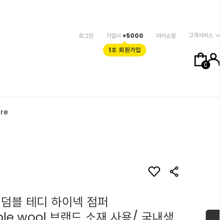
고객서비스
로그인
가입시
+5000
마이쇼핑
1초 회원가입
0
re
 덤블 테디 하이넥 점퍼
mble wool 브랜드 소재 사용/ 국내생