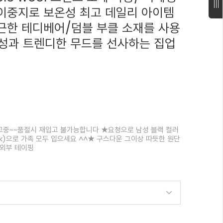
 이중지로 보온성 최고 데일리 아이템
포근한 테디베어/덤블 부클 소재를 사용
성과 트렌디한 무드를 선사하는 집업
차 출고중~~품절시 재입고 불가능합니다 ★요청으로 남성 블랙 컬러
Look)으로 가족 모두 입으세요 ^^★ 구스다운 그이상 따듯한 원단
퍼외부 테이핑