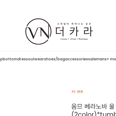
op
bottom
dress
outwear
shoes/bag
accessories
sale
mans
+ mo
옴므 베라노바 울
(2color)*tu