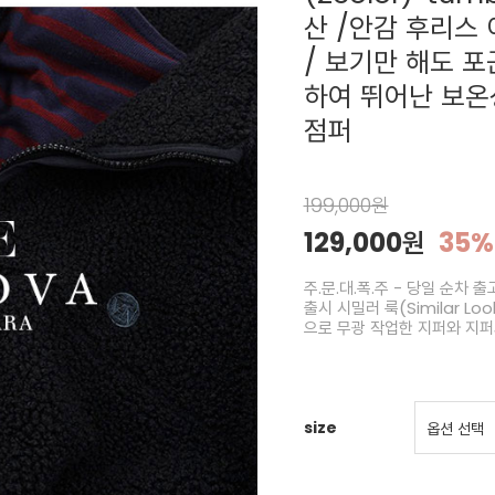
산 /안감 후리스
/ 보기만 해도 
하여 뛰어난 보온
점퍼
199,000원
129,000원
35%
주.문.대.폭.주 - 당일 순
출시 시밀러 룩(Similar 
으로 무광 작업한 지퍼와 지
size