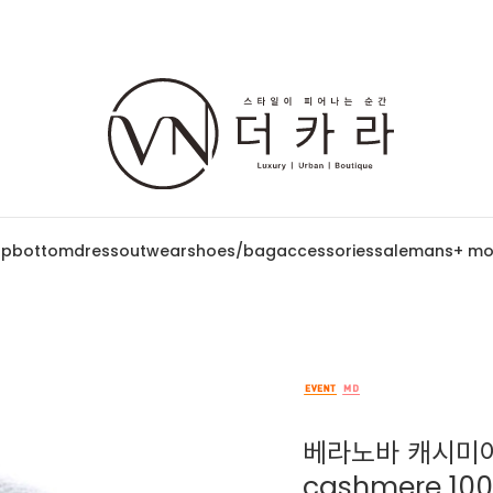
op
bottom
dress
outwear
shoes/bag
accessories
sale
mans
+ mo
베라노바 캐시미어 
cashmere 1