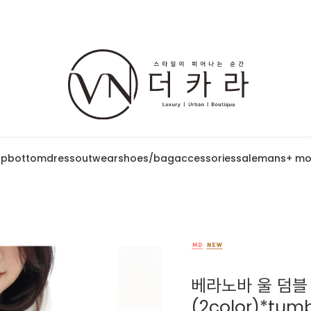
op
bottom
dress
outwear
shoes/bag
accessories
sale
mans
+ mo
베라노바 울 덤블
(2color)*tu