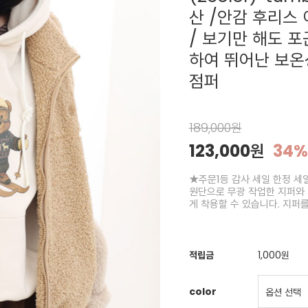
산 /안감 후리스
/ 보기만 해도 
하여 뛰어난 보온
점퍼
189,000원
123,000원
34%
★주문1등 감사 세일 한정 세
원단으로 무광 작업한 지퍼와
게 착용할 수 있습니다. 지퍼
적립금
1,000원
color