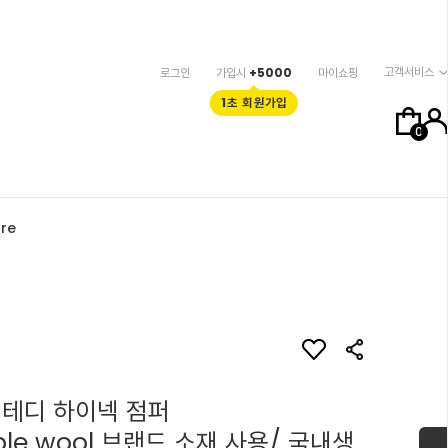
고객서비스
로그인
가입시
+5000
마이쇼핑
1초 회원가입
0
re
 테디 하이넥 점퍼
mble wool 브랜드 소재 사용/ 국내생