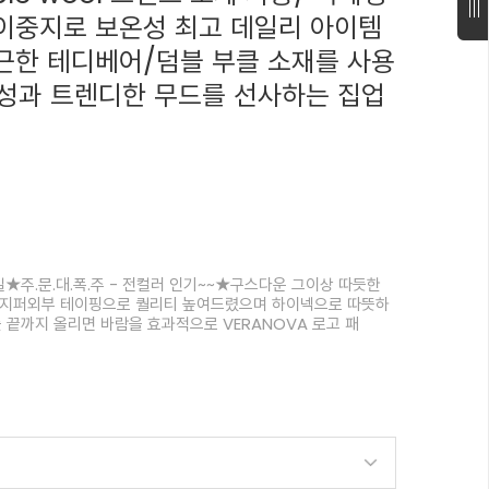
 이중지로 보온성 최고 데일리 아이템
포근한 테디베어/덤블 부클 소재를 사용
성과 트렌디한 무드를 선사하는 집업
일★주.문.대.폭.주 - 전컬러 인기~~★구스다운 그이상 따듯한
 지퍼외부 테이핑으로 퀄리티 높여드렸으며 하이넥으로 따뜻하
를 끝까지 올리면 바람을 효과적으로 VERANOVA 로고 패