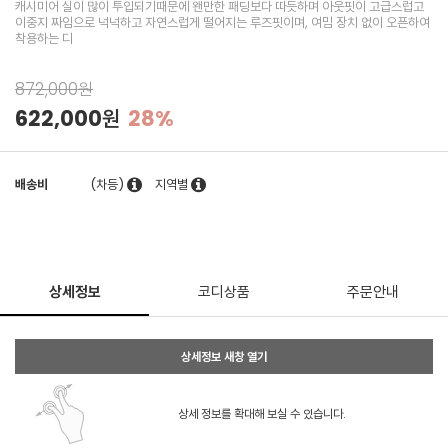
캐시미어 실이 많이 투입되기때문에 왠만한 패딩보다 따듯하며 아웃핏이 고급스럽고
이중지 짜임으로 넉넉하고 자연스럽게 떨어지는 루즈핏이며, 여밈 장치 없이 오픈하여
착용하는 디
872,000원
622,000원
28%
배송비
(차등)
지역별
상세정보
코디상품
주문안내
상세정보 새창 열기
상세 정보를 확대해 보실 수 있습니다.