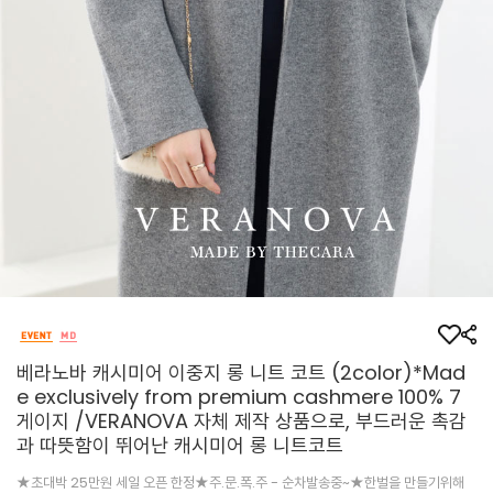
베라노바 캐시미어 이중지 롱 니트 코트 (2color)*Mad
e exclusively from premium cashmere 100% 7
게이지 /VERANOVA 자체 제작 상품으로, 부드러운 촉감
과 따뜻함이 뛰어난 캐시미어 롱 니트코트
★초대박 25만원 세일 오픈 한정★주.문.폭.주 - 순차발송중~★한벌을 만들기위해