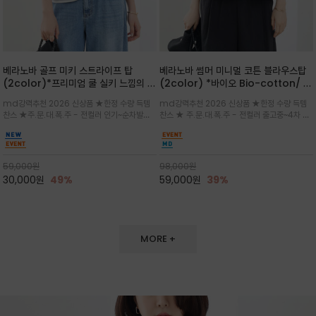
베라노바 골프 미키 스트라이프 탑
베라노바 썸머 미니멀 코튼 블라우스탑
(2color)*프리미엄 쿨 실키 느낌의 폴
(2color) *바이오 Bio-cotton/ 시
리소재와 스판으로 한 경쾌하게 여름내
원한 터치 / 나일론 블랜드 / 티셔츠처
md강력추천 2026 신상품 ★한정 수량 득템
md강력추천 2026 신상품 ★한정 수량 득템
내 ★골프 미키티 포함 구매및 20만원
럼 편안하지만 블라우스처럼 단정한 무
찬스 ★주.문.대.폭.주 - 전컬러 인기~순차발송
찬스 ★ 주.문.대.폭.주 - 전컬러 출고중~4차 리
넘는 구매고객님께는 타이틀리스트 베라
드가 느껴지는 코튼 블라우스 탑
중~★ 화이트 바탕에 그레이·스카이블루 스트라
오더 ★ 넥라인과 뒷 지퍼로 완성도가 높으며 가
노바 골프공 2피스 3구 증정(소진시 마
이프가 산뜻한 컬러감을 연출/안정감 있는 라운
볍게 퍼지는 박시한 실루엣과 크롭 기장이 하체
감)★
드 넥라인과 여유있는 스탠다드 핏으로 여름내내
를 길어 보이게 해주며 와이드 팬츠와 셋업
이쁘게 입으세요 ^^
59,000
원
98,000
원
30,000
원
49%
59,000
원
39%
MORE +