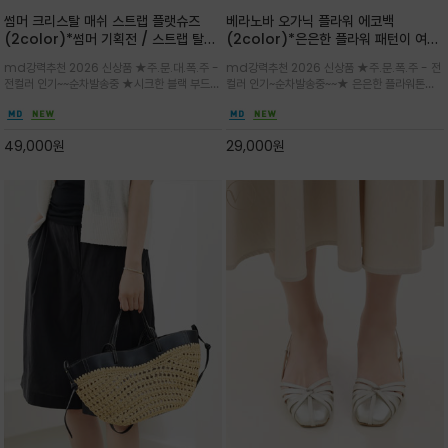
썸머 크리스탈 매쉬 스트랩 플랫슈즈
베라노바 오가닉 플라워 에코백
(2color)*썸머 기획전 / 스트랩 탈착
(2color)*은은한 플라워 패턴이 여름
하지않고 편하게 신으셔도 되는 타입~섬
룩에 산뜻한 포인트를 더해주는 코튼 에
md강력추천 2026 신상품 ★주.문.대.폭.주 -
md강력추천 2026 신상품 ★주.문.폭.주 - 전
세한 메쉬 짜임 위로 은은하게 반짝이는
코백
전컬러 인기~~순차발송중 ★시크한 블랙 부드러
컬러 인기~순차발송중~~★ 은은한 플라워톤이
크리스탈 디테일을 더한 플랫슈즈
운 그레이 컬러로 구성되어 룩에 세련되게 매치
룩에 방해되지않고 시원한 여름무드에 잔잔하고
하게 좋으며 가볍고 시원해 데일리 만능 아이템 /
고급스럽게 내추럴한 감성의 천연 오가닉 코튼소
와이드 팬츠와 함께 데일리룩·출근룩 포인트
재/내부 포켓과 VERANOVA 자수 디테일이 더
49,000
원
29,000
원
해져 완성