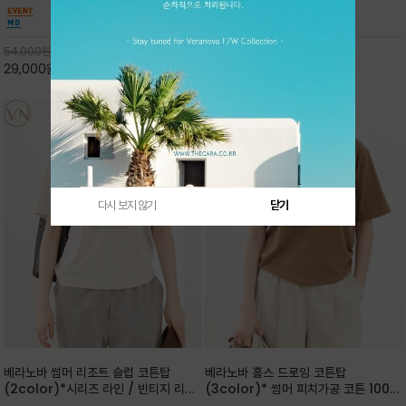
핏 강연티셔츠
안함을 동시에 느낄수 있으며 차분하고 필요한
한 착용감을 선사하며, 자연스럽게 떨어지는 실루
컬러웨이로 단독 또는 린넨 자켓/ 여름점퍼 안에
엣이 편안하며 ★도회적인 무드로 루즈하게 단독
코디하기 만능템 입니다^^
으로도 포인트가 되며, 데일리 활
54,000
원
65,000
원
29,000
원
46%
30,000
원
53%
다시 보지 않기
닫기
베라노바 썸머 리조트 슬럽 코튼탑
베라노바 홀스 드로잉 코튼탑
(2color)*시리즈 라인 / 빈티지 리조
(3color)* 썸머 피치가공 코튼 100프
트 무드의 은은한 슬럽 조직감이 느껴지
로 / 에스파스(Espace) 드로잉 여백