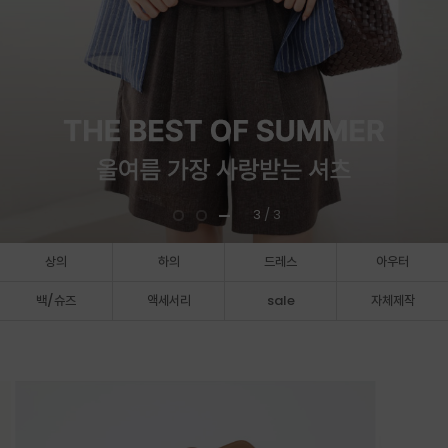
3
/ 3
상의
하의
드레스
아우터
백/슈즈
액세서리
sale
자체제작