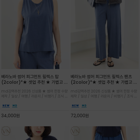
베라노바 썸머 피그먼트 릴렉스 탑
베라노바 썸머 피그먼트 릴렉스 팬츠
(2color)*★ 셋업 추천 ★ 가볍고 부
(2color)*★ 셋업 추천 ★ 가볍고 부
드러운 터치감이 돋보이는 피그먼트 코
드러운 터치감이 돋보이는 피그먼트 코
md강력추천 2026 신상품 ★ 썸머 한정 수량
md강력추천 2026 신상품 ★ 썸머 한정 수량
튼 소재로 완성
튼 소재로 완성
제작 / 일상 / 여행 / 라운지 / 비행기 / 조식 /
제작 / 일상 / 여행 / 라운지 / 비행기 / 조식 /
꾸안꾸 이지 컴포트 라인으로 얇고 부드러운 피
꾸안꾸 이지 컴포트 라인으로 얇고 부드러운 피
그먼트로 제작되어 편하고 가볍게 후회없으실 아
그먼트로 제작되어 편하고 가볍게 후회없으실 아
이템 입니다
이템 입니다
34,000
원
72,000
원