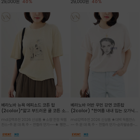
29,000
원
40%
29,000
원
40%
베라노바 뉴욕 에피소드 코튼 탑
베라노바 어반 우먼 강연 코튼탑
(2color)*얇고 부드러운 쿨 코튼 소재
(2color) *한여름 내내 입는 오가닉
/ 릴렉스드 핏 (Relaxed Fit) 편안하
강연 코튼 / Partial Printing/라인
md강력추천 2026 신상품 ★소량 한정 득템
md강력추천 2026 신상품 ★대박 득템찬스
고 자연스러운 멋이 있는 핏으로 여름내
워크 (Line Work) & 스케치/감각적
찬스~주.문.대.폭.주 - 전컬러 인기~~~★ 쨍한듯
~~ 주.문.대.폭.주 - 전컬러 인기~순차발송중~★
내 편하고 감각적으로 입으세요
인 아트워크 프린트가 시선을 끄는 루즈
세련된 컬러감에 빈티지한 무드의 아트 프린팅과
시원한 터치감의 오가닉 강연 코튼 소재로 편안
핏 강연티셔츠
내추럴한 컬러감이 매력적인 티셔츠/여유로운
한 착용감을 선사하며, 자연스럽게 떨어지는 실루
실루엣과 부드러운 터치감으로 편안하게 착용
엣이 편안하며 ★도회적인 무드로 루즈하게 단독