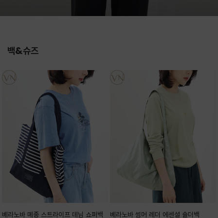
백&슈즈
베라노바 메종 스트라이프 데님 쇼퍼백
베라노바 썸머 레더 에센셜 숄더백