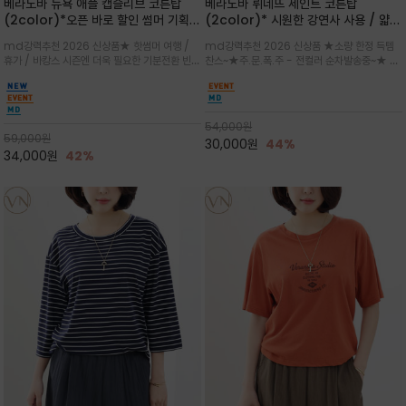
베라노바 뉴욕 애플 캡슬리브 코튼탑
베라노바 뤼네뜨 세인트 코튼탑
(2color)*오픈 바로 할인 썸머 기획
(2color)* 시원한 강연사 사용 / 얇고
★ 한정수량 제작 ★ 강연 코튼으로 빈
가벼우면서도 실의 꼬임 덕분에 원단이
md강력추천 2026 신상품★ 핫썸머 여행 /
md강력추천 2026 신상품 ★소량 한정 득템
티지 프린트로 여름 하의와 모두 잘어울
피부에 잘 달라붙지 않아 통기성이 탁월
휴가 / 바캉스 시즌엔 더욱 필요한 기분전환 빈티
찬스~★주.문.폭.주 - 전컬러 순차발송중~★ 감
리는 그래픽
지 무드★ 부드럽고 유연한 강연 코튼 소재로 피
각적인 선글라스 프린트/안정감 있는 라운드 넥
부에 산뜻하게 닿는 프리미엄 /답답함 없는 라운
라인과 여유 있는 스탠다드 핏으로 부담 없이 착
드 넥라인과 자연스럽게 어깨를 감싸는 캡슬리브
용/과하지 않은 프린트 디테일이 룩에 세련된 위
디자인이 팔 라인을 더욱 날씬
트를 더해 데일리 룩에 포인트
54,000
원
59,000
원
30,000
원
44%
34,000
원
42%