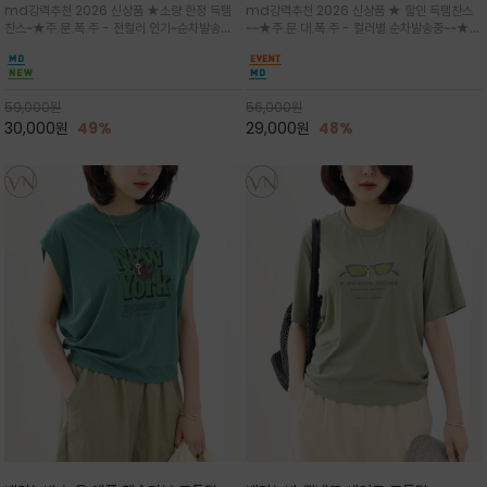
md강력추천 2026 신상품 ★소량 한정 득템
md강력추천 2026 신상품 ★ 할인 득템찬스
는 가벼운 코튼 터치의 반팔 티셔츠입니
의 미를 살려 말의 윤곽선만 스케치하여
찬스~★주.문.폭.주 - 전컬러 인기~순차발송중
~~★주.문.대.폭.주 - 컬러별 순차발송중~~★프
다
감성을 담은 아이템
~★휴양지의 무드를 살려, 색이 바랜 듯한 세피
랑스 감성의 포근하면서도 우아한 무드를 담은
아(Sepia)나 파스텔 톤의 해변 풍경으로 세련
말(Horse) 드로잉 티셔츠는 여유로운 실루엣과
된 뮤트톤 컬러 팔레트로 빈티지한 무드의 선샤
감각적인 아트워크로 고급스러운 여름 스타일링
인 프린트가 더해져 담백하면서도 감각
을 완성할 수 있습니다
59,000
원
56,000
원
30,000
원
49%
29,000
원
48%