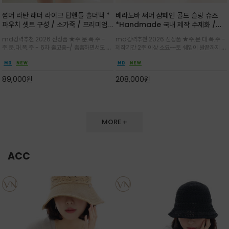
썸머 라탄 래더 라이크 탑핸들 숄더백 *
베라노바 써머 샴페인 골드 슬링 슈즈
파우치 셋트 구성 / 소가죽 / 프리미엄
*Handmade 국내 제작 수제화 /은
라탄 / 내추럴한 라탄 짜임과 블랙 레더
은한 펄감의 레더 텍스처가 발끝을 고급
md강력추천 2026 신상품 ★주.문.폭.주 -
md강력추천 2026 신상품 ★주.문.대.폭.주 -
라이크 배색이 조화롭게 어우러진 탑핸
스럽게 밝혀주는 슬링백 플랫슈
주.문.대.폭.주 - 6차 출고중~/ 촘촘하면서도 입
제작기간 2주 이상 소요~~토 쉐입이 발끝까지 세
들 숄더백
체감 있는 라탄 조직이 여름 무드를 고급스럽게
련된 무드와 발등에 스트랩과 로고 메탈 장식/깔
만들며 부드러운 곡선의 바스켓 실루엣에 넉넉한
끔한 디자인과 베이직한 컬러감으로 높은 활용도
수납감이 느껴지고 탑핸들과 숄더 스트랩으로 다
를 전해주는 디자인 / 데일리 룩부터 포멀한 스타
89,000
원
208,000
원
양한 연출이
일까지 두루 잘 어울리는 활2
MORE +
ACC