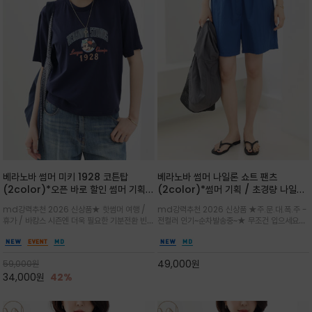
베라노바 썸머 미키 1928 코튼탑
베라노바 썸머 나일론 쇼트 팬츠
(2color)*오픈 바로 할인 썸머 기획
(2color)*썸머 기획 / 초경량 나일론
★ 한정수량 제작 ★ 오가닉 코튼으로
(Lightweight): 입은 듯 안 입은 듯
md강력추천 2026 신상품★ 핫썸머 여행 /
md강력추천 2026 신상품 ★주.문.대.폭.주 -
빈티지 프린트로 여름 하의와 모두 잘어
가벼운 아이템 / 여행 / 일상 / 운동 모
휴가 / 바캉스 시즌엔 더욱 필요한 기분전환 빈티
전컬러 인기~순차발송중~★ 무조건 입으세요~~
울리는 그래픽
두 가능한 아이템
지 무드가 돋보이는 에센셜★네이비와 차분한 카
폭염과 장마 꿉꿉함이 지속되는 한여름날 필수템
키 컬러 위에 빈티지한 크랙 효과의 레트로 감성
입니다^^가볍고 드라이한 터치감의 나일론 소
그래픽을 더해 캐주얼하면서도 세련된 분위기를
재로 완성한 자연스럽게 어우러져 출근룩, 여행
49,000
원
59,000
원
완성
룩, 모임룩, 데일리룩까지 다양하게
34,000
원
42%