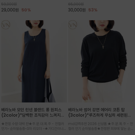
59,000
원
65,000
원
으로도 포인트가 되며, 데일리 활
29,000
원
50%
30,000
원
53%
베라노바 모던 린넨 블랜드 롱 원피스
베라노바 썸머 강연 에어리 코튼 탑
(2color)*담백한 조직감이 느껴지는
(3color)*루즈하게 무심히 세련된핏/
린넨 블렌드 소재로 완성된 슬리브리스
여름 원단 공기처럼 가벼운 촉감/바람을
★한정 수량 대박 찬★주.문.대.폭.주 - 전컬러
md강력추천 2026 신상품 ★주.문.폭.주 - 전
롱 원피스
품은 시원함: 우수한 통기성
인기~ 순차발송중~3차 리오더 ~★가디건이나
컬러 인기 순차발송중★한정판 피부에 닿는 순간
린넨 자켓을 가볍게 걸치면 세련된 오피스룩으로
느껴지는 프리미엄 강연면의 고슬고슬하고 산뜻