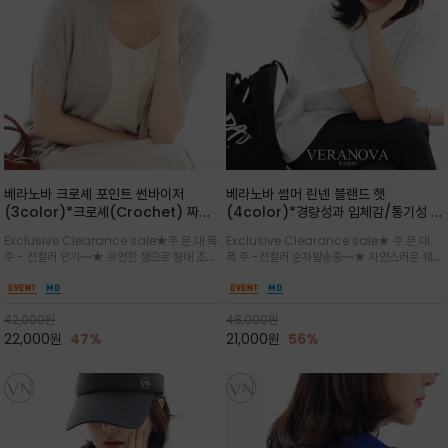
베라노바 크로셰 포인트 썬바이저
베라노바 썸머 린넨 블랜드 햇
(3color)*크로셰(Crochet) 짜임
(4color)*경량성과 입체감/통기성 좋
포인트가 있는 썬바이저/내추럴하고 페
은 짜임과 가벼운 착용감으로 여름 내내
Exclusive Clearance sale★주.문.대.폭.
Exclusive Clearance sale★ 주.문.대.
미닌한 무드를 연출/벨크로 타입이라 휴
쾌적하게 착용/ 뒷트임 있어서 헤어스타
주 - 전컬러 인기~~★ 유연한 챙으로 형태 조절
폭.주 -전컬러 순차발송중~~★ 자연스러운 쉐입
대도 간편
일링에도 편하게 쓰실수 있습니다
이 자유로운 크로셰 바이저/ 딱딱하지 않아 돌돌
과 은은한 로고 디테일이 더해져 데일리룩에 세
말아 휴대하기 좋고, 챙의 모양을 살짝 바꿀 수 있
련된 포인트/베이직한 컬러 구성으로 어떤 스타
는 스타일/데일리부터 휴양지까지 스타일과 실
일에도 손쉽게 매치되며, 휴양지부터 일상까지 활
42,000
원
48,000
원
용성을 모두 갖춘 아이템
용도 높은 아이템
22,000
원
47%
21,000
원
56%