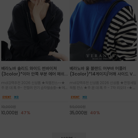
베라노바 솔리드 와이드 썬바이져
베라노바 울 블랜드 어부바 머플러
(3color)*이마 안쪽 부분 에어 메쉬
(3color)*14게이지/어깨 사이드 VN
(Air-Mesh) 쾌적하고 편하게 / 베라
브랜드 스카시 편직 기법 /시선을 사로
md강력추천 2026 신상품 ★득템찬스~~★
md강력추천 신상품 2026 신상품 ★한정세일
노바 심볼 전사 인쇄(Transfer
잡는 감각적인 레이어드 니트 어부바숄/
주.문.대.폭.주- 전컬러 인기 순차발송중~★메쉬
득템 찬스 ★주.문.대.폭.주 - 7차 리오더 ~★셔
Printing)뒷밴딩으로 사이즈 조절이 가
뒷면의 은은한 V자 조직감과 부드러운
쿠션 마감으로 이마 눌림을 최소화하고, 하루 종
츠나 원피스 위에 가볍게 걸쳐 스타일리시한 포
능해 누구나 안정적으로 착용
터치감으로 완성도를 높였으며, 단조로
일 보송보송한 스킨케어 핏(Skin-care fit)을
인트를 주기 좋으며, 소매 끝단에 위치한 실버
운 코디에 특별한 무드를 더해줄 아이템
유지심플한 로고 포인트와 세련된 컬러로 일상,골
'VN' 메탈 로고 장식이 브랜드의 정체성과 고급
19,000
원
59,000
원
프,여행까지~~
스러움을 동시에
10,000
원
47%
35,000
원
40%