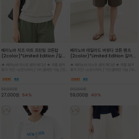
베라노바 치즈 아트 프린팅 코튼탑
베라노바 테일러드 버뮤다 코튼 팬츠
(2color)*Limited Edition /길어
(2color)*Limited Edition 길어진
진 여름의 끝자락까지 멋스럽게 연출하
여름의 끝자락까지 멋스럽게 연출하세요
★ 베라노바 라스트 썸머 에디션 ★ 여름 썸머
★ 베라노바 라스트 썸머 에디션 ★ 여름 썸머
세요 ^^
^^
휴가 기간 ~소진시까지 / 카드결제만 가능 /프론
휴가 기간 ~소진시까지 / 카드결제만 가능 /부드
트의 미니 레터링과 백라인의 감각적인 치즈 일
러운 프리미엄 코튼 블랜드 자연스러운 텍스처와
러스트 프린트가 더해져 과하지 않으면서도 세련
은은한 매트 컬러가 고급스러운 분위기
된 포인트를 완성
59,000
원
99,000
원
27,000
원
54%
59,000
원
40%