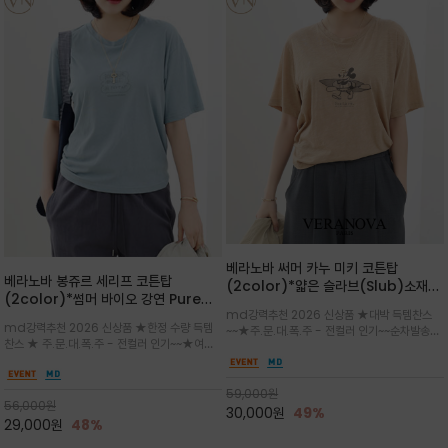
베라노바 써머 카누 미키 코튼탑
베라노바 봉쥬르 세리프 코튼탑
(2color)*얇은 슬라브(Slub)소재
(2color)*썸머 바이오 강연 Pure
부드럽고 폭염에도 시원하게 착용 가능
md강력추천 2026 신상품 ★대박 득템찬스
Cotton / 세리프 폰트를 선택하고 감
하며, 몸에 잘 달라붙지 않아 쾌적
md강력추천 2026 신상품 ★한정 수량 득템
~~★주.문.대.폭.주 - 전컬러 인기~~순차발송중
성적인 프랑스어 수식어를 조합
찬스 ★ 주.문.대.폭.주 - 전컬러 인기~~★여름
~★썸머 무드의 프린트가 매력적이며 여유 있는
의 시원한 감성/자연스러운 필기체 파리지앵의
드롭숄더 핏과 부드러운 라운드넥이 편안하며, 앞
여유로운 감성/피부에 닿는 순간 기분 좋은 청량
면 캐릭터 프린트가 캐주얼한 포인트를 더해줍니
한 원단을 사용해 데일리 코디 만능 아이템
59,000
원
다.
56,000
원
30,000
원
49%
29,000
원
48%