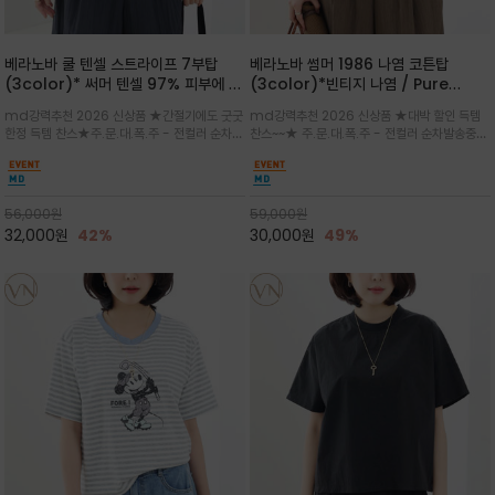
베라노바 쿨 텐셀 스트라이프 7부탑
베라노바 썸머 1986 나염 코튼탑
(3color)* 써머 텐셀 97% 피부에 닿
(3color)*빈티지 나염 / Pure
는 순간 느껴지는 쿨링 터치의 여름 텐셀
Organic Cotton 100% 가볍게 입
md강력추천 2026 신상품 ★간절기에도 굿굿
md강력추천 2026 신상품 ★대박 할인 득템
소재
어도 룩에 감도가 살아나는 베라노바 스
한정 득템 찬스★주.문.대.폭.주 - 전컬러 순차발
찬스~~★ 주.문.대.폭.주 - 전컬러 순차발송중
튜디오 티셔츠
송중~3차 리오더~~★스트라이프 패턴에 여유
~~★살에 닿는 시원한 촉감 강연 코튼 소재로 여
있는 드롭숄더와 7부 소매가 더해져 팔 라인을
유 있는 핏과 경쾌한 기장감이 자연스럽게 체형
자연스럽게 커버해주는 아이템/얇고 가벼운 터
을 커버/빈티지한 레터링 프린트가 은근한 포인
치감으로 편안
트가 되어 데님이나 린넨 팬츠와 감
56,000
원
59,000
원
32,000
원
42%
30,000
원
49%