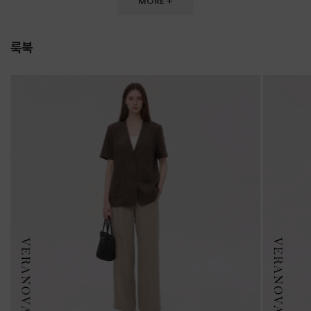
MORE +
룩북