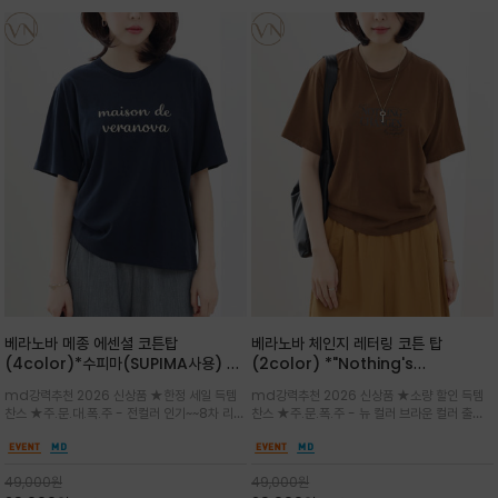
베라노바 메종 에센셜 코튼탑
베라노바 체인지 레터링 코튼 탑
(4color)*수피마(SUPIMA사용) 레
(2color) *"Nothing's
귤러한 사이즈로 편안한 착용감을 전하
change"아무것도 하지않으면 아무일
md강력추천 2026 신상품 ★한정 세일 득템
md강력추천 2026 신상품 ★소량 할인 득템
는 레터링 티셔츠
도 일어나지않는것/감각적인 레터링 프
찬스 ★주.문.대.폭.주 - 전컬러 인기~~8차 리오
찬스 ★주.문.폭.주 - 뉴 컬러 브라운 컬러 출시~
린팅이 돋보이는 베라노바 티셔츠
더 ~화이트 입고 ★ 데일리 아이템 /고유의 그래
전컬러 인기~~~2차 리오더 ★블랙 레터링으로
픽이나 컬러 조합을 통해 'Essential'한 무드를
무드를 만들고 기본 베이스의 컬러감이라 출근시
트렌디하게 해석/범용성이 좋아 여름내내 입기
팬츠나 데님등에 모두 잘 어울리는 디자인 /부드
49,000
원
49,000
원
좋은 컬러웨이와 디자인입니다^^
럽고 유연한 코튼 소재로 편안