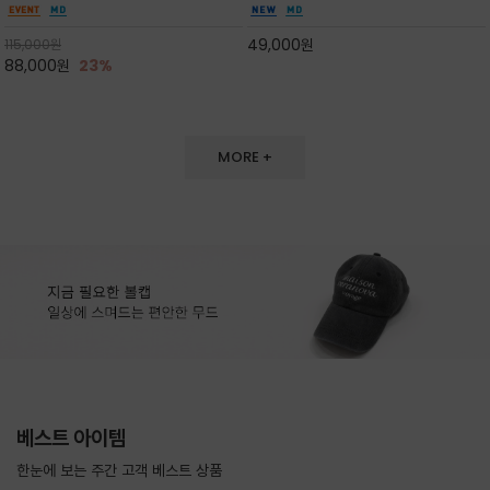
도 손색이 없고,리조트룩까지 만능/답답하지 않
한 터치감~★여름에 오히려 이런티을 입으셔야
은 네크라인과 여유 있는 롱 기장으로 체형을 커
자외선 / 냉방차단은 물론 꾸안꾸 세련미~캐쥬얼
49,000
원
115,000
원
버하면서도 여리여리한 무
을 즐기실수 있습니다^^
88,000
원
23%
MORE +
베스트 아이템
한눈에 보는 주간 고객 베스트 상품