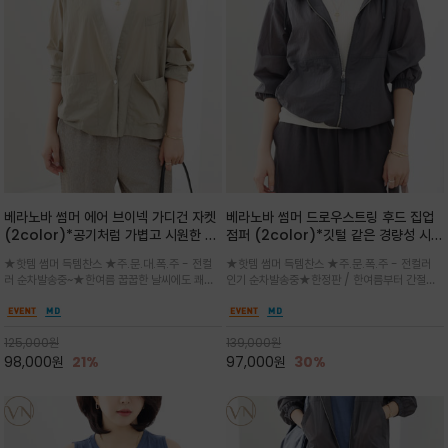
베라노바 썸머 에어 브이넥 가디건 자켓
베라노바 썸머 드로우스트링 후드 집업
(2color)*공기처럼 가볍고 시원한 나
점퍼 (2color)*깃털 같은 경량성 시원
일론 에어 라인 / 마더 오브 자캐 버튼 /
한 프리미엄 나일론 /볼륨 핏
★핫템 썸머 득템찬스 ★주.문.대.폭.주 - 전컬
★핫템 썸머 득템찬스 ★주.문.폭.주 - 전컬러
브이넥 디자인이라 부담없이 쓱쓱~걸치
(Volume Fit)가볍지만 입체적인 실
러 순차발송중~★한여름 꿉꿉한 날씨에도 쾌적
인기 순차발송중★한정판 / 한여름부터 간절기
는 꾸안꾸!!가볍고 바스락한 나일론 블렌
루엣을 유지하는 구조적 디자인
함을 유지하는 나일론 소재 브이넥 가디건 스타
까지~후드 스트링과 프런트 지퍼, 밴딩 소매, 밑
드 소재감이 세련된 무드를 더해주는 가
일 자켓은 가벼운 무게감과 방수성 덕분에 여름
단 스토퍼 디테일로 핏 조절이 가능해 실용적/바
디건 스타일
철 활용도 만점 / 모던한 디자인으로 이너와 팬츠
스락한 텍스처가 몸에 달라붙지 않아 산뜻하며
125,000
원
139,000
원
등과 밸런스를 맞춥니다
가볍게 비치는 세련된후드
98,000
원
21%
97,000
원
30%