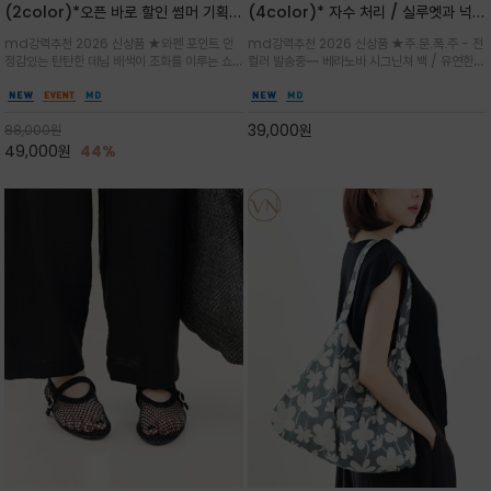
(2color)*오픈 바로 할인 썸머 기획
(4color)* 자수 처리 / 실루엣과 넉넉
★데님, 팬츠, 원피스는 물론 출근룩, 주
한 수납력을 자랑하는 베라노바의 에센
md강력추천 2026 신상품 ★와펜 포인트 안
md강력추천 2026 신상품 ★주.문.폭.주 - 전
말 모임룩, 여행룩까지 ~
셜 숄더백
정감있는 탄탄한 데님 배색이 조화를 이루는 쇼
컬러 발송중~~ 베라노바 시그닌쳐 백 / 유연한
퍼백/넉넉한 수납공간으로 데일리부터 여행까지
텍스처가 몸에 자연스럽게 감기며, 넓은 스트랩
클래식한 네이비·아이보리 스트라이프와 산뜻한
설계로 어깨의 피로도를 낮춰 편안한 착용/가볍
스카이블루 컬러가 너무 이쁜 쇼퍼백
게 들수록 더욱 멋스러운 크링클 텍스처의 데일
39,000
원
88,000
원
리 숄더백
49,000
원
44%