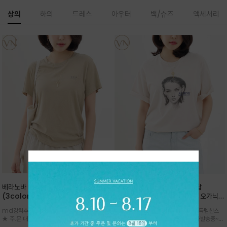
상의
하의
드레스
아우터
백/슈즈
액세서리
베라노바 심플 VN13 코튼탑
베라노바 어반 우먼 강연 코튼탑
(3color)*썸머 바이오 강연/ 스판 너
(2color) *한여름 내내 입는 오가닉
무 좋고 옷감 시원한 프리미엄 소재 / 군
강연 코튼 / Partial Printing/라인
md강력추천 2026 신상품 ★한정 대박 세일
md강력추천 2026 신상품 ★대박 득템찬스
더더기 없이 깔끔한 무드가 매력적인
워크 (Line Work) & 스케치/감각적
★ 주.문.대.폭.주 - 전컬러 인기~순차발송중
~~ 주.문.대.폭.주 - 전컬러 인기~순차발송중~★
VN13 코튼 티셔츠
인 아트워크 프린트가 시선을 끄는 루즈
~~3차 리오더 ★ 기분좋게 적당히 슬림하게~ 편
시원한 터치감의 오가닉 강연 코튼 소재로 편안