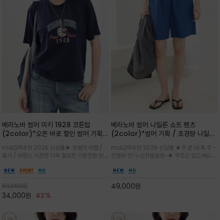
베라노바 썸머 미키 1928 코튼탑
베라노바 썸머 나일론 쇼트 팬츠
(2color)*오픈 바로 할인 썸머 기획
(2color)*썸머 기획 / 초경량 나일론
★ 한정수량 제작 ★ 오가닉 코튼으로
(Lightweight): 입은 듯 안 입은 듯
md강력추천 2026 신상품★ 핫썸머 여행 /
md강력추천 2026 신상품 ★주.문.대.폭.주 -
빈티지 프린트로 여름 하의와 모두 잘어
가벼운 아이템 / 여행 / 일상 / 운동 모
휴가 / 바캉스 시즌엔 더욱 필요한 기분전환 빈티
전컬러 인기~순차발송중~★ 무조건 입으세요~~
울리는 그래픽
두 가능한 아이템
지 무드가 돋보이는 에센셜★네이비와 차분한 카
폭염과 장마 꿉꿉함이 지속되는 한여름날 필수템
키 컬러 위에 빈티지한 크랙 효과의 레트로 감성
입니다^^가볍고 드라이한 터치감의 나일론 소
그래픽을 더해 캐주얼하면서도 세련된 분위기를
재로 완성한 자연스럽게 어우러져 출근룩, 여행
49,000
원
59,000
원
완성
룩, 모임룩, 데일리룩까지 다양하게
34,000
원
42%