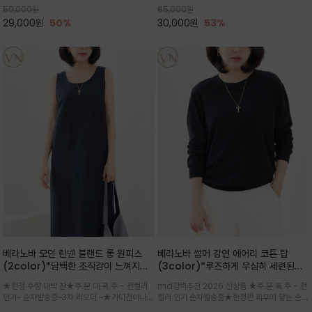
59,000
원
65,000
원
으로도 포인트가 되며, 데일리 활
29,000
원
50%
30,000
원
53%
베라노바 모던 린넨 블랜드 롱 원피스
베라노바 썸머 강연 에어리 코튼 탑
(2color)*담백한 조직감이 느껴지는
(3color)*루즈하게 무심히 세련된핏/
린넨 블렌드 소재로 완성된 슬리브리스
여름 원단 공기처럼 가벼운 촉감/바람을
★한정 수량 대박 찬★주.문.대.폭.주 - 전컬러
md강력추천 2026 신상품 ★주.문.폭.주 - 전
롱 원피스
품은 시원함: 우수한 통기성
인기~ 순차발송중~3차 리오더 ~★가디건이나
컬러 인기 순차발송중★한정판 피부에 닿는 순간
린넨 자켓을 가볍게 걸치면 세련된 오피스룩으로
느껴지는 프리미엄 강연면의 고슬고슬하고 산뜻