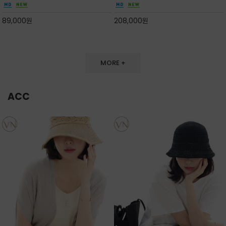
만들며 부드러운 곡선의 바스켓 실루엣에 넉넉한
끔한 디자인과 베이직한 컬러감으로 높은 활용도
수납감이 느껴지고 탑핸들과 숄더 스트랩으로 다
를 전해주는 디자인 / 데일리 룩부터 포멀한 스타
89,000
원
208,000
원
양한 연출이
일까지 두루 잘 어울리는 활2
MORE +
ACC