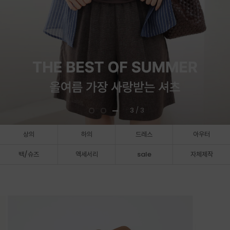
3
/ 3
상의
하의
드레스
아우터
백/슈즈
액세서리
sale
자체제작