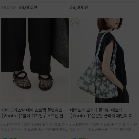
스카이블루 컬러가 너무 이쁜 쇼퍼백
게 들수록 더욱 멋스러운 크링클 텍스처의 데일
49,000
원
39,000
원
88,000
원
리 숄더백
썸머 크리스탈 매쉬 스트랩 플랫슈즈
베라노바 오가닉 플라워 에코백
(2color)*썸머 기획전 / 스트랩 탈착
(2color)*은은한 플라워 패턴이 여름
하지않고 편하게 신으셔도 되는 타입~섬
룩에 산뜻한 포인트를 더해주는 코튼 에
md강력추천 2026 신상품 ★주.문.대.폭.주 -
md강력추천 2026 신상품 ★주.문.폭.주 - 전
세한 메쉬 짜임 위로 은은하게 반짝이는
코백
전컬러 인기~~순차발송중 ★시크한 블랙 부드러
컬러 인기~순차발송중~~★ 은은한 플라워톤이
크리스탈 디테일을 더한 플랫슈즈
운 그레이 컬러로 구성되어 룩에 세련되게 매치
룩에 방해되지않고 시원한 여름무드에 잔잔하고