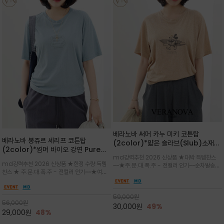
베라노바 써머 카누 미키 코튼탑
베라노바 봉쥬르 세리프 코튼탑
(2color)*얇은 슬라브(Slub)소재
(2color)*썸머 바이오 강연 Pure
부드럽고 폭염에도 시원하게 착용 가능
md강력추천 2026 신상품 ★대박 득템찬스
Cotton / 세리프 폰트를 선택하고 감
하며, 몸에 잘 달라붙지 않아 쾌적
md강력추천 2026 신상품 ★한정 수량 득템
~~★주.문.대.폭.주 - 전컬러 인기~~순차발송중
성적인 프랑스어 수식어를 조합
찬스 ★ 주.문.대.폭.주 - 전컬러 인기~~★여름
~★썸머 무드의 프린트가 매력적이며 여유 있는
의 시원한 감성/자연스러운 필기체 파리지앵의
드롭숄더 핏과 부드러운 라운드넥이 편안하며, 앞
여유로운 감성/피부에 닿는 순간 기분 좋은 청량
면 캐릭터 프린트가 캐주얼한 포인트를 더해줍니
한 원단을 사용해 데일리 코디 만능 아이템
59,000
원
다.
56,000
원
30,000
원
49%
29,000
원
48%