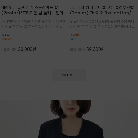
베라노바 골프 미키 스트라이프 탑
베라노바 썸머 미니멀 코튼 블라우스탑
(2color)*프리미엄 쿨 실키 느낌의 폴
(2color) *바이오 Bio-cotton/ 시
리소재와 스판으로 한 경쾌하게 여름내
원한 터치 / 나일론 블랜드 / 티셔츠처
md강력추천 2026 신상품 ★한정 수량 득템
md강력추천 2026 신상품 ★한정 수량 득템
내 ★골프 미키티 포함 구매및 20만원
럼 편안하지만 블라우스처럼 단정한 무
찬스 ★주.문.대.폭.주 - 전컬러 인기~순차발송
찬스 ★ 주.문.대.폭.주 - 전컬러 출고중~4차 리
넘는 구매고객님께는 타이틀리스트 베라
드가 느껴지는 코튼 블라우스 탑
중~★ 화이트 바탕에 그레이·스카이블루 스트라
오더 ★ 넥라인과 뒷 지퍼로 완성도가 높으며 가
노바 골프공 2피스 3구 증정(소진시 마
이프가 산뜻한 컬러감을 연출/안정감 있는 라운
볍게 퍼지는 박시한 실루엣과 크롭 기장이 하체
감)★
드 넥라인과 여유있는 스탠다드 핏으로 여름내내
를 길어 보이게 해주며 와이드 팬츠와 셋업
이쁘게 입으세요 ^^
30,000
원
59,000
원
59,000
원
98,000
원
MORE +