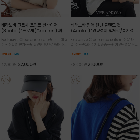
베라노바 크로셰 포인트 썬바이저
베라노바 썸머 린넨 블랜드 햇
(3color)*크로셰(Crochet) 짜임
(4color)*경량성과 입체감/통기성 좋
포인트가 있는 썬바이저/내추럴하고 페
은 짜임과 가벼운 착용감으로 여름 내내
Exclusive Clearance sale★주.문.대.폭.
Exclusive Clearance sale★ 주.문.대.
미닌한 무드를 연출/벨크로 타입이라 휴
쾌적하게 착용/ 뒷트임 있어서 헤어스타
주 - 전컬러 인기~~★ 유연한 챙으로 형태 조절
폭.주 -전컬러 순차발송중~~★ 자연스러운 쉐입
대도 간편
일링에도 편하게 쓰실수 있습니다
이 자유로운 크로셰 바이저/ 딱딱하지 않아 돌돌
과 은은한 로고 디테일이 더해져 데일리룩에 세
말아 휴대하기 좋고, 챙의 모양을 살짝 바꿀 수 있
련된 포인트/베이직한 컬러 구성으로 어떤 스타
는 스타일/데일리부터 휴양지까지 스타일과 실
일에도 손쉽게 매치되며, 휴양지부터 일상까지 활
22,000
원
21,000
원
42,000
원
48,000
원
용성을 모두 갖춘 아이템
용도 높은 아이템