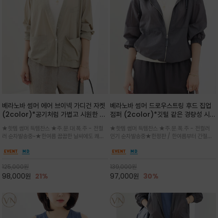
베라노바 썸머 에어 브이넥 가디건 자켓
베라노바 썸머 드로우스트링 후드 집업
(2color)*공기처럼 가볍고 시원한 나
점퍼 (2color)*깃털 같은 경량성 시원
일론 에어 라인 / 마더 오브 자캐 버튼 /
한 프리미엄 나일론 /볼륨 핏
★핫템 썸머 득템찬스 ★주.문.대.폭.주 - 전컬
★핫템 썸머 득템찬스 ★주.문.폭.주 - 전컬러
브이넥 디자인이라 부담없이 쓱쓱~걸치
(Volume Fit)가볍지만 입체적인 실
러 순차발송중~★한여름 꿉꿉한 날씨에도 쾌적
인기 순차발송중★한정판 / 한여름부터 간절기
는 꾸안꾸!!가볍고 바스락한 나일론 블렌
루엣을 유지하는 구조적 디자인
함을 유지하는 나일론 소재 브이넥 가디건 스타
까지~후드 스트링과 프런트 지퍼, 밴딩 소매, 밑
드 소재감이 세련된 무드를 더해주는 가
일 자켓은 가벼운 무게감과 방수성 덕분에 여름
단 스토퍼 디테일로 핏 조절이 가능해 실용적/바
디건 스타일
철 활용도 만점 / 모던한 디자인으로 이너와 팬츠
스락한 텍스처가 몸에 달라붙지 않아 산뜻하며
125,000
원
139,000
원
등과 밸런스를 맞춥니다
가볍게 비치는 세련된후드
98,000
원
21%
97,000
원
30%