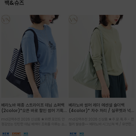
백&슈즈
베라노바 메종 스트라이프 데님 쇼퍼백
베라노바 썸머 레더 에센셜 숄더백
(2color)*오픈 바로 할인 썸머 기획
(4color)* 자수 처리 / 실루엣과 넉넉
★데님, 팬츠, 원피스는 물론 출근룩, 주
한 수납력을 자랑하는 베라노바의 에센
md강력추천 2026 신상품 ★와펜 포인트 안
md강력추천 2026 신상품 ★주.문.폭.주 - 전
말 모임룩, 여행룩까지 ~
셜 숄더백
정감있는 탄탄한 데님 배색이 조화를 이루는 쇼
컬러 발송중~~ 베라노바 시그닌쳐 백 / 유연한
퍼백/넉넉한 수납공간으로 데일리부터 여행까지
텍스처가 몸에 자연스럽게 감기며, 넓은 스트랩
클래식한 네이비·아이보리 스트라이프와 산뜻한
설계로 어깨의 피로도를 낮춰 편안한 착용/가볍