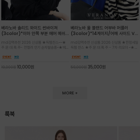
베라노바 솔리드 와이드 썬바이져
베라노바 울 블랜드 어부바 머플러
(3color)*이마 안쪽 부분 에어 메쉬
(3color)*14게이지/어깨 사이드 VN
(Air-Mesh) 쾌적하고 편하게 / 베라
브랜드 스카시 편직 기법 /시선을 사로
md강력추천 2026 신상품 ★득템찬스~~★
md강력추천 신상품 2026 신상품 ★한정세일
노바 심볼 전사 인쇄(Transfer
잡는 감각적인 레이어드 니트 어부바숄/
주.문.대.폭.주- 전컬러 인기 순차발송중~★메쉬
득템 찬스 ★주.문.대.폭.주 - 7차 리오더 ~★셔
Printing)뒷밴딩으로 사이즈 조절이 가
뒷면의 은은한 V자 조직감과 부드러운
쿠션 마감으로 이마 눌림을 최소화하고, 하루 종
츠나 원피스 위에 가볍게 걸쳐 스타일리시한 포
능해 누구나 안정적으로 착용
터치감으로 완성도를 높였으며, 단조로
일 보송보송한 스킨케어 핏(Skin-care fit)을
인트를 주기 좋으며, 소매 끝단에 위치한 실버
운 코디에 특별한 무드를 더해줄 아이템
유지심플한 로고 포인트와 세련된 컬러로 일상,골
'VN' 메탈 로고 장식이 브랜드의 정체성과 고급
10,000
원
35,000
원
19,000
원
59,000
원
프,여행까지~~
스러움을 동시에
MORE +
룩북