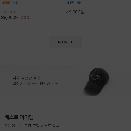
도 손색이 없고,리조트룩까지 만능/답답하지 않
한 터치감~★여름에 오히려 이런티을 입으셔야
은 네크라인과 여유 있는 롱 기장으로 체형을 커
자외선 / 냉방차단은 물론 꾸안꾸 세련미~캐쥬얼
49,000
원
115,000
원
버하면서도 여리여리한 무
을 즐기실수 있습니다^^
88,000
원
23%
MORE +
베스트 아이템
한눈에 보는 주간 고객 베스트 상품