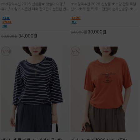
★ 한정수량 제작 ★ 강연 코튼으로 빈
가벼우면서도 실의 꼬임 덕분에 원단이
md강력추천 2026 신상품★ 핫썸머 여행 /
md강력추천 2026 신상품 ★소량 한정 득템
티지 프린트로 여름 하의와 모두 잘어울
피부에 잘 달라붙지 않아 통기성이 탁월
휴가 / 바캉스 시즌엔 더욱 필요한 기분전환 빈티
찬스~★주.문.폭.주 - 전컬러 순차발송중~★ 감
리는 그래픽
지 무드★ 부드럽고 유연한 강연 코튼 소재로 피
각적인 선글라스 프린트/안정감 있는 라운드 넥
부에 산뜻하게 닿는 프리미엄 /답답함 없는 라운
라인과 여유 있는 스탠다드 핏으로 부담 없이 착
드 넥라인과 자연스럽게 어깨를 감싸는 캡슬리브
용/과하지 않은 프린트 디테일이 룩에 세련된 위
디자인이 팔 라인을 더욱 날씬
트를 더해 데일리 룩에 포인트
30,000
원
54,000
원
34,000
원
59,000
원