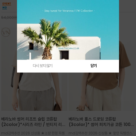
핏 강연티셔츠
안함을 동시에 느낄수 있으며 차분하고 필요한
한 착용감을 선사하며, 자연스럽게 떨어지는 실루
컬러웨이로 단독 또는 린넨 자켓/ 여름점퍼 안에
엣이 편안하며 ★도회적인 무드로 루즈하게 단독
코디하기 만능템 입니다^^
으로도 포인트가 되며, 데일리 활
29,000
원
30,000
원
54,000
원
65,000
원
다시 보지 않기
닫기
베라노바 썸머 리조트 슬럽 코튼탑
베라노바 홀스 드로잉 코튼탑
(2color)*시리즈 라인 / 빈티지 리조
(3color)* 썸머 피치가공 코튼 100프
트 무드의 은은한 슬럽 조직감이 느껴지
로 / 에스파스(Espace) 드로잉 여백
md강력추천 2026 신상품 ★소량 한정 득템
md강력추천 2026 신상품 ★ 할인 득템찬스
는 가벼운 코튼 터치의 반팔 티셔츠입니
의 미를 살려 말의 윤곽선만 스케치하여