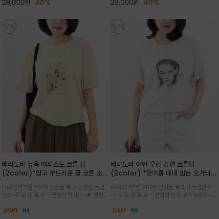
29,000
원
40%
29,000
원
40%
베라노바 뉴욕 에피소드 코튼 탑
베라노바 어반 우먼 강연 코튼탑
(2color)*얇고 부드러운 쿨 코튼 소재
(2color) *한여름 내내 입는 오가닉
/ 릴렉스드 핏 (Relaxed Fit) 편안하
강연 코튼 / Partial Printing/라인
md강력추천 2026 신상품 ★소량 한정 득템
md강력추천 2026 신상품 ★대박 득템찬스
고 자연스러운 멋이 있는 핏으로 여름내
워크 (Line Work) & 스케치/감각적
찬스~주.문.대.폭.주 - 전컬러 인기~~~★ 쨍한듯
~~ 주.문.대.폭.주 - 전컬러 인기~순차발송중~★
내 편하고 감각적으로 입으세요
인 아트워크 프린트가 시선을 끄는 루즈
세련된 컬러감에 빈티지한 무드의 아트 프린팅과
시원한 터치감의 오가닉 강연 코튼 소재로 편안
핏 강연티셔츠
내추럴한 컬러감이 매력적인 티셔츠/여유로운
한 착용감을 선사하며, 자연스럽게 떨어지는 실루
실루엣과 부드러운 터치감으로 편안하게 착용
엣이 편안하며 ★도회적인 무드로 루즈하게 단독