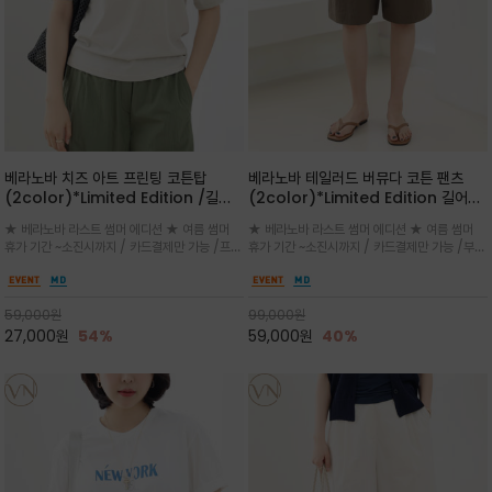
베라노바 치즈 아트 프린팅 코튼탑
베라노바 테일러드 버뮤다 코튼 팬츠
(2color)*Limited Edition /길어
(2color)*Limited Edition 길어진
진 여름의 끝자락까지 멋스럽게 연출하
여름의 끝자락까지 멋스럽게 연출하세요
★ 베라노바 라스트 썸머 에디션 ★ 여름 썸머
★ 베라노바 라스트 썸머 에디션 ★ 여름 썸머
세요 ^^
^^
휴가 기간 ~소진시까지 / 카드결제만 가능 /프론
휴가 기간 ~소진시까지 / 카드결제만 가능 /부드
트의 미니 레터링과 백라인의 감각적인 치즈 일
러운 프리미엄 코튼 블랜드 자연스러운 텍스처와
러스트 프린트가 더해져 과하지 않으면서도 세련
은은한 매트 컬러가 고급스러운 분위기
된 포인트를 완성
59,000
원
99,000
원
27,000
원
54%
59,000
원
40%