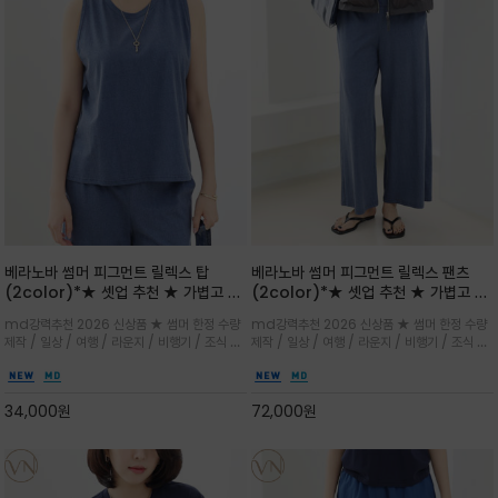
베라노바 썸머 피그먼트 릴렉스 탑
베라노바 썸머 피그먼트 릴렉스 팬츠
(2color)*★ 셋업 추천 ★ 가볍고 부
(2color)*★ 셋업 추천 ★ 가볍고 부
드러운 터치감이 돋보이는 피그먼트 코
드러운 터치감이 돋보이는 피그먼트 코
md강력추천 2026 신상품 ★ 썸머 한정 수량
md강력추천 2026 신상품 ★ 썸머 한정 수량
튼 소재로 완성
튼 소재로 완성
제작 / 일상 / 여행 / 라운지 / 비행기 / 조식 /
제작 / 일상 / 여행 / 라운지 / 비행기 / 조식 /
꾸안꾸 이지 컴포트 라인으로 얇고 부드러운 피
꾸안꾸 이지 컴포트 라인으로 얇고 부드러운 피
그먼트로 제작되어 편하고 가볍게 후회없으실 아
그먼트로 제작되어 편하고 가볍게 후회없으실 아
이템 입니다
이템 입니다
34,000
원
72,000
원