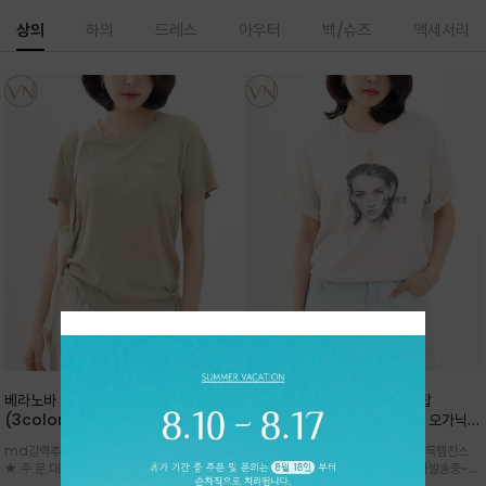
상의
하의
드레스
아우터
백/슈즈
액세서리
베라노바 심플 VN13 코튼탑
베라노바 어반 우먼 강연 코튼탑
(3color)*썸머 바이오 강연/ 스판 너
(2color) *한여름 내내 입는 오가닉
무 좋고 옷감 시원한 프리미엄 소재 / 군
강연 코튼 / Partial Printing/라인
md강력추천 2026 신상품 ★한정 대박 세일
md강력추천 2026 신상품 ★대박 득템찬스
더더기 없이 깔끔한 무드가 매력적인
워크 (Line Work) & 스케치/감각적
★ 주.문.대.폭.주 - 전컬러 인기~순차발송중
~~ 주.문.대.폭.주 - 전컬러 인기~순차발송중~★
VN13 코튼 티셔츠
인 아트워크 프린트가 시선을 끄는 루즈
~~3차 리오더 ★ 기분좋게 적당히 슬림하게~ 편
시원한 터치감의 오가닉 강연 코튼 소재로 편안