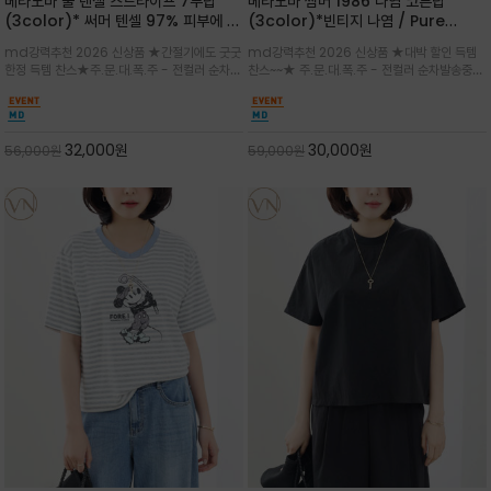
베라노바 쿨 텐셀 스트라이프 7부탑
베라노바 썸머 1986 나염 코튼탑
(3color)* 써머 텐셀 97% 피부에 닿
(3color)*빈티지 나염 / Pure
는 순간 느껴지는 쿨링 터치의 여름 텐셀
Organic Cotton 100% 가볍게 입
md강력추천 2026 신상품 ★간절기에도 굿굿
md강력추천 2026 신상품 ★대박 할인 득템
소재
어도 룩에 감도가 살아나는 베라노바 스
한정 득템 찬스★주.문.대.폭.주 - 전컬러 순차발
찬스~~★ 주.문.대.폭.주 - 전컬러 순차발송중
튜디오 티셔츠
송중~3차 리오더~~★스트라이프 패턴에 여유
~~★살에 닿는 시원한 촉감 강연 코튼 소재로 여
있는 드롭숄더와 7부 소매가 더해져 팔 라인을
유 있는 핏과 경쾌한 기장감이 자연스럽게 체형
자연스럽게 커버해주는 아이템/얇고 가벼운 터
을 커버/빈티지한 레터링 프린트가 은근한 포인
치감으로 편안
트가 되어 데님이나 린넨 팬츠와 감
32,000
원
30,000
원
56,000
원
59,000
원