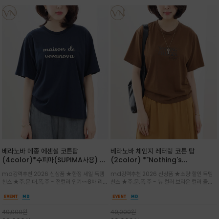
베라노바 메종 에센셜 코튼탑
베라노바 체인지 레터링 코튼 탑
(4color)*수피마(SUPIMA사용) 레
(2color) *"Nothing's
귤러한 사이즈로 편안한 착용감을 전하
change"아무것도 하지않으면 아무일
md강력추천 2026 신상품 ★한정 세일 득템
md강력추천 2026 신상품 ★소량 할인 득템
는 레터링 티셔츠
도 일어나지않는것/감각적인 레터링 프
찬스 ★주.문.대.폭.주 - 전컬러 인기~~8차 리오
찬스 ★주.문.폭.주 - 뉴 컬러 브라운 컬러 출시~
린팅이 돋보이는 베라노바 티셔츠
더 ~화이트 입고 ★ 데일리 아이템 /고유의 그래
전컬러 인기~~~2차 리오더 ★블랙 레터링으로
픽이나 컬러 조합을 통해 'Essential'한 무드를
무드를 만들고 기본 베이스의 컬러감이라 출근시
트렌디하게 해석/범용성이 좋아 여름내내 입기
팬츠나 데님등에 모두 잘 어울리는 디자인 /부드
49,000
원
49,000
원
좋은 컬러웨이와 디자인입니다^^
럽고 유연한 코튼 소재로 편안