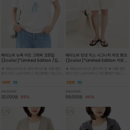
베라노바 뉴욕 아트 그래픽 코튼탑
베라노바 린넨 믹스 시그니처 하프 팬츠
(2color)*Limited Edition /길어
(2color)*Limited Edition 차분한
진 여름의 끝자락까지 멋스럽게 연출하
길이감 허벅지 라인에서 부담없이 길어
★ 베라노바 라스트 썸머 에디션 ★ 여름 썸머
★ 베라노바 라스트 썸머 에디션 ★ 여름 썸머
세요 ^^
진 여름의 끝자락까지 멋스럽게 연출하
휴가 기간 ~소진시까지 / 카드결제만 가능 /산뜻
휴가 기간 ~소진시까지 / 카드결제만 가능 / 앞
세요 ^^
한 컬러를 바탕으로 블루 컬러의 NEW YORK
쪽 원턱 디테일과 여유 있는 실루엣이 자연스럽
레터링과 감각적인 일러스트 프린트가 어우러져
게 체형을 커버해 우아한 비율을 완성
세련된 포인트
49,000
원
99,000
원
20,000
원
59%
59,000
원
40%