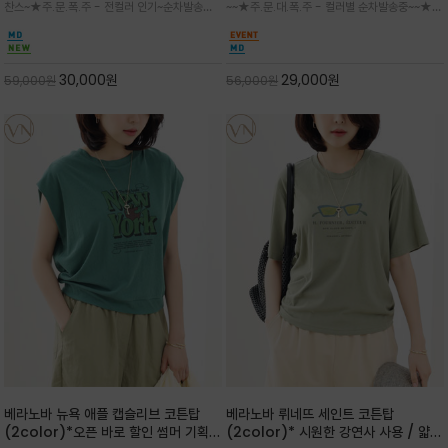
찬스~★주.문.폭.주 - 전컬러 인기~순차발송중
~~★주.문.대.폭.주 - 컬러별 순차발송중~~★프
다
감성을 담은 아이템
~★휴양지의 무드를 살려, 색이 바랜 듯한 세피
랑스 감성의 포근하면서도 우아한 무드를 담은
아(Sepia)나 파스텔 톤의 해변 풍경으로 세련
말(Horse) 드로잉 티셔츠는 여유로운 실루엣과
된 뮤트톤 컬러 팔레트로 빈티지한 무드의 선샤
감각적인 아트워크로 고급스러운 여름 스타일링
인 프린트가 더해져 담백하면서도 감각
을 완성할 수 있습니다
30,000
원
29,000
원
59,000
원
56,000
원
베라노바 뉴욕 애플 캡슬리브 코튼탑
베라노바 뤼네뜨 세인트 코튼탑
(2color)*오픈 바로 할인 썸머 기획
(2color)* 시원한 강연사 사용 / 얇고