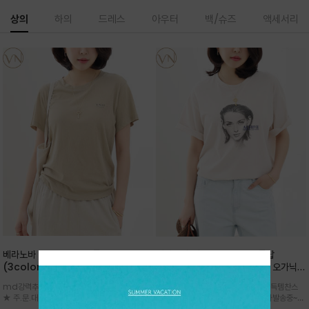
상의
하의
드레스
아우터
백/슈즈
액세서리
베라노바 심플 VN13 코튼탑
베라노바 어반 우먼 강연 코튼탑
(3color)*썸머 바이오 강연/ 스판 너
(2color) *한여름 내내 입는 오가닉
무 좋고 옷감 시원한 프리미엄 소재 / 군
강연 코튼 / Partial Printing/라인
md강력추천 2026 신상품 ★한정 대박 세일
md강력추천 2026 신상품 ★대박 득템찬스
더더기 없이 깔끔한 무드가 매력적인
워크 (Line Work) & 스케치/감각적
★ 주.문.대.폭.주 - 전컬러 인기~순차발송중
~~ 주.문.대.폭.주 - 전컬러 인기~순차발송중~★
VN13 코튼 티셔츠
인 아트워크 프린트가 시선을 끄는 루즈
~~3차 리오더 ★ 기분좋게 적당히 슬림하게~ 편
시원한 터치감의 오가닉 강연 코튼 소재로 편안