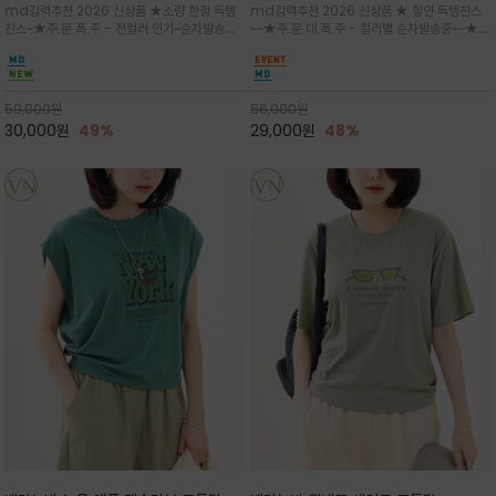
md강력추천 2026 신상품 ★소량 한정 득템
md강력추천 2026 신상품 ★ 할인 득템찬스
는 가벼운 코튼 터치의 반팔 티셔츠입니
의 미를 살려 말의 윤곽선만 스케치하여
찬스~★주.문.폭.주 - 전컬러 인기~순차발송중
~~★주.문.대.폭.주 - 컬러별 순차발송중~~★프
다
감성을 담은 아이템
~★휴양지의 무드를 살려, 색이 바랜 듯한 세피
랑스 감성의 포근하면서도 우아한 무드를 담은
아(Sepia)나 파스텔 톤의 해변 풍경으로 세련
말(Horse) 드로잉 티셔츠는 여유로운 실루엣과
된 뮤트톤 컬러 팔레트로 빈티지한 무드의 선샤
감각적인 아트워크로 고급스러운 여름 스타일링
인 프린트가 더해져 담백하면서도 감각
을 완성할 수 있습니다
59,000
원
56,000
원
30,000
원
49%
29,000
원
48%