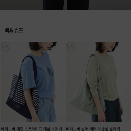
백&슈즈
베라노바 메종 스트라이프 데님 쇼퍼백
베라노바 썸머 레더 에센셜 숄더백