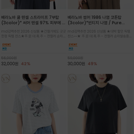
베라노바 쿨 텐셀 스트라이프 7부탑
베라노바 썸머 1986 나염 코튼탑
(3color)* 써머 텐셀 97% 피부에 닿
(3color)*빈티지 나염 / Pure
는 순간 느껴지는 쿨링 터치의 여름 텐셀
Organic Cotton 100% 가볍게 입
md강력추천 2026 신상품 ★간절기에도 굿굿
md강력추천 2026 신상품 ★대박 할인 득템
소재
어도 룩에 감도가 살아나는 베라노바 스
한정 득템 찬스★주.문.대.폭.주 - 전컬러 순차발
찬스~~★ 주.문.대.폭.주 - 전컬러 순차발송중
튜디오 티셔츠
송중~3차 리오더~~★스트라이프 패턴에 여유
~~★살에 닿는 시원한 촉감 강연 코튼 소재로 여
있는 드롭숄더와 7부 소매가 더해져 팔 라인을
유 있는 핏과 경쾌한 기장감이 자연스럽게 체형
자연스럽게 커버해주는 아이템/얇고 가벼운 터
을 커버/빈티지한 레터링 프린트가 은근한 포인
치감으로 편안
트가 되어 데님이나 린넨 팬츠와 감
56,000
원
59,000
원
32,000
원
42%
30,000
원
49%