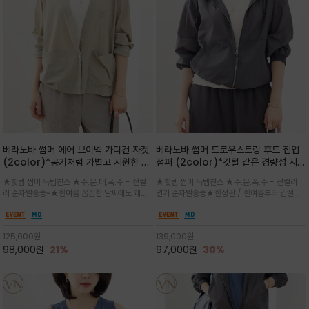
베라노바 썸머 에어 브이넥 가디건 자켓
베라노바 썸머 드로우스트링 후드 집업
(2color)*공기처럼 가볍고 시원한 나
점퍼 (2color)*깃털 같은 경량성 시원
일론 에어 라인 / 마더 오브 자캐 버튼 /
한 프리미엄 나일론 /볼륨 핏
★핫템 썸머 득템찬스 ★주.문.대.폭.주 - 전컬
★핫템 썸머 득템찬스 ★주.문.폭.주 - 전컬러
브이넥 디자인이라 부담없이 쓱쓱~걸치
(Volume Fit)가볍지만 입체적인 실
러 순차발송중~★한여름 꿉꿉한 날씨에도 쾌적
인기 순차발송중★한정판 / 한여름부터 간절기
는 꾸안꾸!!가볍고 바스락한 나일론 블렌
루엣을 유지하는 구조적 디자인
함을 유지하는 나일론 소재 브이넥 가디건 스타
까지~후드 스트링과 프런트 지퍼, 밴딩 소매, 밑
드 소재감이 세련된 무드를 더해주는 가
일 자켓은 가벼운 무게감과 방수성 덕분에 여름
단 스토퍼 디테일로 핏 조절이 가능해 실용적/바
디건 스타일
철 활용도 만점 / 모던한 디자인으로 이너와 팬츠
스락한 텍스처가 몸에 달라붙지 않아 산뜻하며
125,000
원
139,000
원
등과 밸런스를 맞춥니다
가볍게 비치는 세련된후드
98,000
원
21%
97,000
원
30%