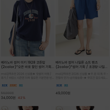
베라노바 썸머 미키 1928 코튼탑
베라노바 썸머 나일론 쇼트 팬츠
(2color)*오픈 바로 할인 썸머 기획
(2color)*썸머 기획 / 초경량 나일론
★ 한정수량 제작 ★ 오가닉 코튼으로
(Lightweight): 입은 듯 안 입은 듯
md강력추천 2026 신상품★ 핫썸머 여행 /
md강력추천 2026 신상품 ★주.문.대.폭.주 -
빈티지 프린트로 여름 하의와 모두 잘어
가벼운 아이템 / 여행 / 일상 / 운동 모
휴가 / 바캉스 시즌엔 더욱 필요한 기분전환 빈티
전컬러 인기~순차발송중~★ 무조건 입으세요~~
울리는 그래픽
두 가능한 아이템
지 무드가 돋보이는 에센셜★네이비와 차분한 카
폭염과 장마 꿉꿉함이 지속되는 한여름날 필수템
키 컬러 위에 빈티지한 크랙 효과의 레트로 감성
입니다^^가볍고 드라이한 터치감의 나일론 소
그래픽을 더해 캐주얼하면서도 세련된 분위기를
재로 완성한 자연스럽게 어우러져 출근룩, 여행
49,000
원
59,000
원
완성
룩, 모임룩, 데일리룩까지 다양하게
34,000
원
42%