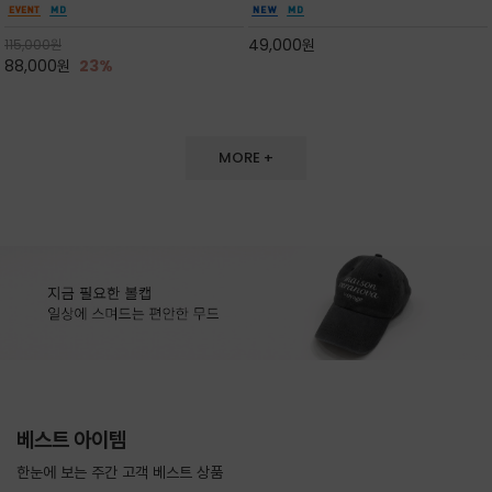
도 손색이 없고,리조트룩까지 만능/답답하지 않
한 터치감~★여름에 오히려 이런티을 입으셔야
은 네크라인과 여유 있는 롱 기장으로 체형을 커
자외선 / 냉방차단은 물론 꾸안꾸 세련미~캐쥬얼
49,000
원
115,000
원
버하면서도 여리여리한 무
을 즐기실수 있습니다^^
88,000
원
23%
MORE +
베스트 아이템
한눈에 보는 주간 고객 베스트 상품