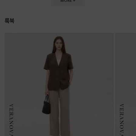
MORE +
룩북