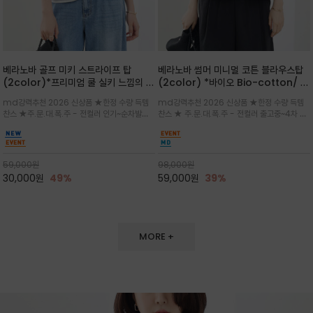
베라노바 골프 미키 스트라이프 탑
베라노바 썸머 미니멀 코튼 블라우스탑
(2color)*프리미엄 쿨 실키 느낌의 폴
(2color) *바이오 Bio-cotton/ 시
리소재와 스판으로 한 경쾌하게 여름내
원한 터치 / 나일론 블랜드 / 티셔츠처
md강력추천 2026 신상품 ★한정 수량 득템
md강력추천 2026 신상품 ★한정 수량 득템
내 ★골프 미키티 포함 구매및 20만원
럼 편안하지만 블라우스처럼 단정한 무
찬스 ★주.문.대.폭.주 - 전컬러 인기~순차발송
찬스 ★ 주.문.대.폭.주 - 전컬러 출고중~4차 리
넘는 구매고객님께는 타이틀리스트 베라
드가 느껴지는 코튼 블라우스 탑
중~★ 화이트 바탕에 그레이·스카이블루 스트라
오더 ★ 넥라인과 뒷 지퍼로 완성도가 높으며 가
노바 골프공 2피스 3구 증정(소진시 마
이프가 산뜻한 컬러감을 연출/안정감 있는 라운
볍게 퍼지는 박시한 실루엣과 크롭 기장이 하체
감)★
드 넥라인과 여유있는 스탠다드 핏으로 여름내내
를 길어 보이게 해주며 와이드 팬츠와 셋업
이쁘게 입으세요 ^^
59,000
원
98,000
원
30,000
원
49%
59,000
원
39%
MORE +