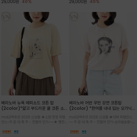
29,000
원
40%
29,000
원
40%
베라노바 뉴욕 에피소드 코튼 탑
베라노바 어반 우먼 강연 코튼탑
(2color)*얇고 부드러운 쿨 코튼 소재
(2color) *한여름 내내 입는 오가닉
/ 릴렉스드 핏 (Relaxed Fit) 편안하
강연 코튼 / Partial Printing/라인
md강력추천 2026 신상품 ★소량 한정 득템
md강력추천 2026 신상품 ★대박 득템찬스
고 자연스러운 멋이 있는 핏으로 여름내
워크 (Line Work) & 스케치/감각적
찬스~주.문.대.폭.주 - 전컬러 인기~~~★ 쨍한듯
~~ 주.문.대.폭.주 - 전컬러 인기~순차발송중~★
내 편하고 감각적으로 입으세요
인 아트워크 프린트가 시선을 끄는 루즈
세련된 컬러감에 빈티지한 무드의 아트 프린팅과
시원한 터치감의 오가닉 강연 코튼 소재로 편안
핏 강연티셔츠
내추럴한 컬러감이 매력적인 티셔츠/여유로운
한 착용감을 선사하며, 자연스럽게 떨어지는 실루
실루엣과 부드러운 터치감으로 편안하게 착용
엣이 편안하며 ★도회적인 무드로 루즈하게 단독