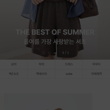
1
/ 3
상의
하의
드레스
아우터
백/슈즈
액세서리
sale
자체제작