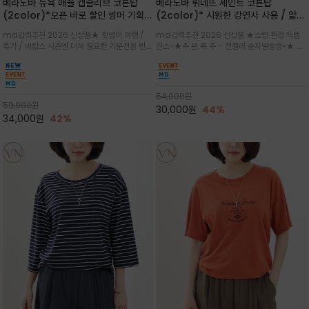
베라노바 뉴욕 애플 캡슬리브 코튼탑
베라노바 뤼네뜨 세인트 코튼탑
(2color)*오픈 바로 할인 썸머 기획
(2color)* 시원한 강연사 사용 / 얇고
★ 한정수량 제작 ★ 강연 코튼으로 빈
가벼우면서도 실의 꼬임 덕분에 원단이
md강력추천 2026 신상품★ 핫썸머 여행 /
md강력추천 2026 신상품 ★소량 한정 득템
티지 프린트로 여름 하의와 모두 잘어울
피부에 잘 달라붙지 않아 통기성이 탁월
휴가 / 바캉스 시즌엔 더욱 필요한 기분전환 빈티
찬스~★주.문.폭.주 - 전컬러 순차발송중~★ 감
리는 그래픽
지 무드★ 부드럽고 유연한 강연 코튼 소재로 피
각적인 선글라스 프린트/안정감 있는 라운드 넥
부에 산뜻하게 닿는 프리미엄 /답답함 없는 라운
라인과 여유 있는 스탠다드 핏으로 부담 없이 착
드 넥라인과 자연스럽게 어깨를 감싸는 캡슬리브
용/과하지 않은 프린트 디테일이 룩에 세련된 위
디자인이 팔 라인을 더욱 날씬
트를 더해 데일리 룩에 포인트
54,000
원
59,000
원
30,000
원
44%
34,000
원
42%