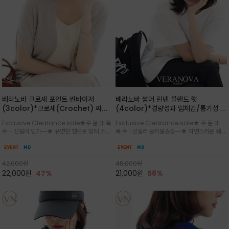
베라노바 크로셰 포인트 썬바이저
베라노바 썸머 린넨 블랜드 햇
(3color)*크로셰(Crochet) 짜임
(4color)*경량성과 입체감/통기성 좋
포인트가 있는 썬바이저/내추럴하고 페
은 짜임과 가벼운 착용감으로 여름 내내
Exclusive Clearance sale★주.문.대.폭.
Exclusive Clearance sale★ 주.문.대.
미닌한 무드를 연출/벨크로 타입이라 휴
쾌적하게 착용/ 뒷트임 있어서 헤어스타
주 - 전컬러 인기~~★ 유연한 챙으로 형태 조절
폭.주 -전컬러 순차발송중~~★ 자연스러운 쉐입
대도 간편
일링에도 편하게 쓰실수 있습니다
이 자유로운 크로셰 바이저/ 딱딱하지 않아 돌돌
과 은은한 로고 디테일이 더해져 데일리룩에 세
말아 휴대하기 좋고, 챙의 모양을 살짝 바꿀 수 있
련된 포인트/베이직한 컬러 구성으로 어떤 스타
는 스타일/데일리부터 휴양지까지 스타일과 실
일에도 손쉽게 매치되며, 휴양지부터 일상까지 활
42,000
원
48,000
원
용성을 모두 갖춘 아이템
용도 높은 아이템
22,000
원
47%
21,000
원
56%