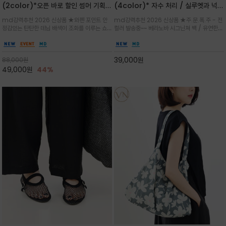
(2color)*오픈 바로 할인 썸머 기획
(4color)* 자수 처리 / 실루엣과 넉넉
★데님, 팬츠, 원피스는 물론 출근룩, 주
한 수납력을 자랑하는 베라노바의 에센
md강력추천 2026 신상품 ★와펜 포인트 안
md강력추천 2026 신상품 ★주.문.폭.주 - 전
말 모임룩, 여행룩까지 ~
셜 숄더백
정감있는 탄탄한 데님 배색이 조화를 이루는 쇼
컬러 발송중~~ 베라노바 시그닌쳐 백 / 유연한
퍼백/넉넉한 수납공간으로 데일리부터 여행까지
텍스처가 몸에 자연스럽게 감기며, 넓은 스트랩
클래식한 네이비·아이보리 스트라이프와 산뜻한
설계로 어깨의 피로도를 낮춰 편안한 착용/가볍
스카이블루 컬러가 너무 이쁜 쇼퍼백
게 들수록 더욱 멋스러운 크링클 텍스처의 데일
39,000
원
88,000
원
리 숄더백
49,000
원
44%