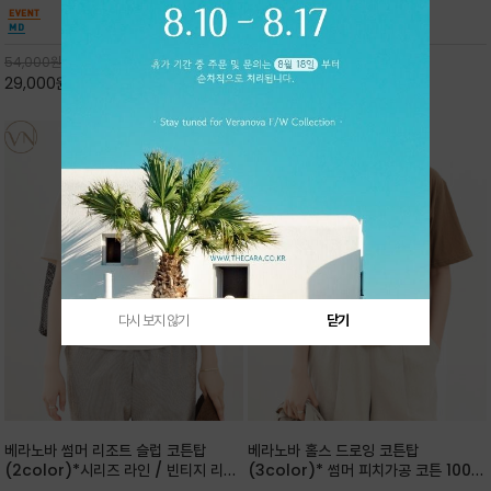
핏 강연티셔츠
안함을 동시에 느낄수 있으며 차분하고 필요한
한 착용감을 선사하며, 자연스럽게 떨어지는 실루
컬러웨이로 단독 또는 린넨 자켓/ 여름점퍼 안에
엣이 편안하며 ★도회적인 무드로 루즈하게 단독
코디하기 만능템 입니다^^
으로도 포인트가 되며, 데일리 활
54,000
원
65,000
원
29,000
원
46%
30,000
원
53%
다시 보지 않기
닫기
베라노바 썸머 리조트 슬럽 코튼탑
베라노바 홀스 드로잉 코튼탑
(2color)*시리즈 라인 / 빈티지 리조
(3color)* 썸머 피치가공 코튼 100프
트 무드의 은은한 슬럽 조직감이 느껴지
로 / 에스파스(Espace) 드로잉 여백