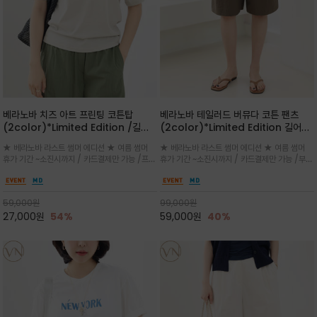
베라노바 치즈 아트 프린팅 코튼탑
베라노바 테일러드 버뮤다 코튼 팬츠
(2color)*Limited Edition /길어
(2color)*Limited Edition 길어진
진 여름의 끝자락까지 멋스럽게 연출하
여름의 끝자락까지 멋스럽게 연출하세요
★ 베라노바 라스트 썸머 에디션 ★ 여름 썸머
★ 베라노바 라스트 썸머 에디션 ★ 여름 썸머
세요 ^^
^^
휴가 기간 ~소진시까지 / 카드결제만 가능 /프론
휴가 기간 ~소진시까지 / 카드결제만 가능 /부드
트의 미니 레터링과 백라인의 감각적인 치즈 일
러운 프리미엄 코튼 블랜드 자연스러운 텍스처와
러스트 프린트가 더해져 과하지 않으면서도 세련
은은한 매트 컬러가 고급스러운 분위기
된 포인트를 완성
59,000
원
99,000
원
27,000
원
54%
59,000
원
40%