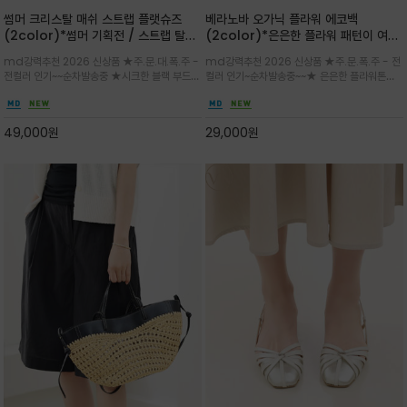
썸머 크리스탈 매쉬 스트랩 플랫슈즈
베라노바 오가닉 플라워 에코백
(2color)*썸머 기획전 / 스트랩 탈착
(2color)*은은한 플라워 패턴이 여름
하지않고 편하게 신으셔도 되는 타입~섬
룩에 산뜻한 포인트를 더해주는 코튼 에
md강력추천 2026 신상품 ★주.문.대.폭.주 -
md강력추천 2026 신상품 ★주.문.폭.주 - 전
세한 메쉬 짜임 위로 은은하게 반짝이는
코백
전컬러 인기~~순차발송중 ★시크한 블랙 부드러
컬러 인기~순차발송중~~★ 은은한 플라워톤이
크리스탈 디테일을 더한 플랫슈즈
운 그레이 컬러로 구성되어 룩에 세련되게 매치
룩에 방해되지않고 시원한 여름무드에 잔잔하고
하게 좋으며 가볍고 시원해 데일리 만능 아이템 /
고급스럽게 내추럴한 감성의 천연 오가닉 코튼소
와이드 팬츠와 함께 데일리룩·출근룩 포인트
재/내부 포켓과 VERANOVA 자수 디테일이 더
49,000
원
29,000
원
해져 완성