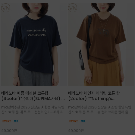
베라노바 메종 에센셜 코튼탑
베라노바 체인지 레터링 코튼 탑
(4color)*수피마(SUPIMA사용) 레
(2color) *"Nothing's
귤러한 사이즈로 편안한 착용감을 전하
change"아무것도 하지않으면 아무일
md강력추천 2026 신상품 ★한정 세일 득템
md강력추천 2026 신상품 ★소량 할인 득템
는 레터링 티셔츠
도 일어나지않는것/감각적인 레터링 프
찬스 ★주.문.대.폭.주 - 전컬러 인기~~8차 리오
찬스 ★주.문.폭.주 - 뉴 컬러 브라운 컬러 출시~
린팅이 돋보이는 베라노바 티셔츠
더 ~화이트 입고 ★ 데일리 아이템 /고유의 그래
전컬러 인기~~~2차 리오더 ★블랙 레터링으로
픽이나 컬러 조합을 통해 'Essential'한 무드를
무드를 만들고 기본 베이스의 컬러감이라 출근시
트렌디하게 해석/범용성이 좋아 여름내내 입기
팬츠나 데님등에 모두 잘 어울리는 디자인 /부드
49,000
원
49,000
원
좋은 컬러웨이와 디자인입니다^^
럽고 유연한 코튼 소재로 편안