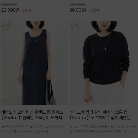
59,000
원
65,000
원
으로도 포인트가 되며, 데일리 활
29,000
원
50%
30,000
원
53%
베라노바 모던 린넨 블랜드 롱 원피스
베라노바 썸머 강연 에어리 코튼 탑
(2color)*담백한 조직감이 느껴지는
(3color)*루즈하게 무심히 세련된핏/
린넨 블렌드 소재로 완성된 슬리브리스
여름 원단 공기처럼 가벼운 촉감/바람을
★한정 수량 대박 찬★주.문.대.폭.주 - 전컬러
md강력추천 2026 신상품 ★주.문.폭.주 - 전
롱 원피스
품은 시원함: 우수한 통기성
인기~ 순차발송중~3차 리오더 ~★가디건이나
컬러 인기 순차발송중★한정판 피부에 닿는 순간
린넨 자켓을 가볍게 걸치면 세련된 오피스룩으로
느껴지는 프리미엄 강연면의 고슬고슬하고 산뜻