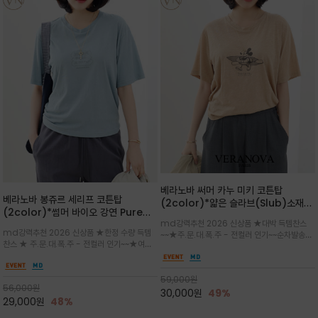
베라노바 써머 카누 미키 코튼탑
베라노바 봉쥬르 세리프 코튼탑
(2color)*얇은 슬라브(Slub)소재
(2color)*썸머 바이오 강연 Pure
부드럽고 폭염에도 시원하게 착용 가능
md강력추천 2026 신상품 ★대박 득템찬스
Cotton / 세리프 폰트를 선택하고 감
하며, 몸에 잘 달라붙지 않아 쾌적
md강력추천 2026 신상품 ★한정 수량 득템
~~★주.문.대.폭.주 - 전컬러 인기~~순차발송중
성적인 프랑스어 수식어를 조합
찬스 ★ 주.문.대.폭.주 - 전컬러 인기~~★여름
~★썸머 무드의 프린트가 매력적이며 여유 있는
의 시원한 감성/자연스러운 필기체 파리지앵의
드롭숄더 핏과 부드러운 라운드넥이 편안하며, 앞
여유로운 감성/피부에 닿는 순간 기분 좋은 청량
면 캐릭터 프린트가 캐주얼한 포인트를 더해줍니
한 원단을 사용해 데일리 코디 만능 아이템
59,000
원
다.
56,000
원
30,000
원
49%
29,000
원
48%