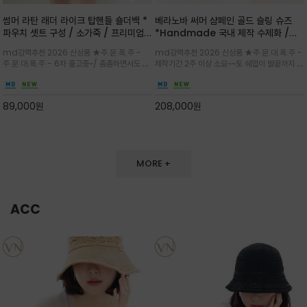
썸머 라탄 래더 라이크 탑핸들 숄더백 *
베라노바 써머 샴페인 골드 슬링 슈즈
파우치 셋트 구성 / 소가죽 / 프리미엄
*Handmade 국내 제작 수제화 /은
라탄 / 내추럴한 라탄 짜임과 블랙 레더
은한 펄감의 레더 텍스처가 발끝을 고급
md강력추천 2026 신상품 ★주.문.폭.주 -
md강력추천 2026 신상품 ★주.문.대.폭.주 -
라이크 배색이 조화롭게 어우러진 탑핸
스럽게 밝혀주는 슬링백 플랫슈
주.문.대.폭.주 - 6차 출고중~/ 촘촘하면서도 입
제작기간 2주 이상 소요~~토 쉐입이 발끝까지 세
들 숄더백
체감 있는 라탄 조직이 여름 무드를 고급스럽게
련된 무드와 발등에 스트랩과 로고 메탈 장식/깔
만들며 부드러운 곡선의 바스켓 실루엣에 넉넉한
끔한 디자인과 베이직한 컬러감으로 높은 활용도
수납감이 느껴지고 탑핸들과 숄더 스트랩으로 다
를 전해주는 디자인 / 데일리 룩부터 포멀한 스타
89,000
원
208,000
원
양한 연출이
일까지 두루 잘 어울리는 활2
MORE +
ACC