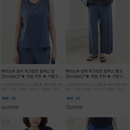
베라노바 썸머 피그먼트 릴렉스 탑
베라노바 썸머 피그먼트 릴렉스 팬츠
(2color)*★ 셋업 추천 ★ 가볍고 부
(2color)*★ 셋업 추천 ★ 가볍고 부
드러운 터치감이 돋보이는 피그먼트 코
드러운 터치감이 돋보이는 피그먼트 코
md강력추천 2026 신상품 ★ 썸머 한정 수량
md강력추천 2026 신상품 ★ 썸머 한정 수량
튼 소재로 완성
튼 소재로 완성
제작 / 일상 / 여행 / 라운지 / 비행기 / 조식 /
제작 / 일상 / 여행 / 라운지 / 비행기 / 조식 /
꾸안꾸 이지 컴포트 라인으로 얇고 부드러운 피
꾸안꾸 이지 컴포트 라인으로 얇고 부드러운 피
그먼트로 제작되어 편하고 가볍게 후회없으실 아
그먼트로 제작되어 편하고 가볍게 후회없으실 아
이템 입니다
이템 입니다
34,000
원
72,000
원