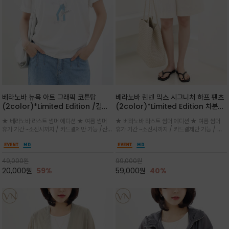
베라노바 뉴욕 아트 그래픽 코튼탑
베라노바 린넨 믹스 시그니처 하프 팬츠
(2color)*Limited Edition /길어
(2color)*Limited Edition 차분한
진 여름의 끝자락까지 멋스럽게 연출하
길이감 허벅지 라인에서 부담없이 길어
★ 베라노바 라스트 썸머 에디션 ★ 여름 썸머
★ 베라노바 라스트 썸머 에디션 ★ 여름 썸머
세요 ^^
진 여름의 끝자락까지 멋스럽게 연출하
휴가 기간 ~소진시까지 / 카드결제만 가능 /산뜻
휴가 기간 ~소진시까지 / 카드결제만 가능 / 앞
세요 ^^
한 컬러를 바탕으로 블루 컬러의 NEW YORK
쪽 원턱 디테일과 여유 있는 실루엣이 자연스럽
레터링과 감각적인 일러스트 프린트가 어우러져
게 체형을 커버해 우아한 비율을 완성
세련된 포인트
49,000
원
99,000
원
20,000
원
59%
59,000
원
40%