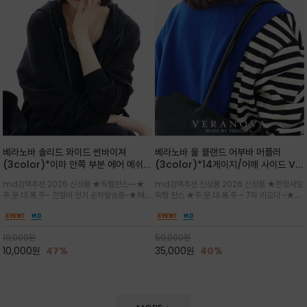
베라노바 솔리드 와이드 썬바이져
베라노바 울 블랜드 어부바 머플러
(3color)*이마 안쪽 부분 에어 메쉬
(3color)*14게이지/어깨 사이드 VN
(Air-Mesh) 쾌적하고 편하게 / 베라
브랜드 스카시 편직 기법 /시선을 사로
md강력추천 2026 신상품 ★득템찬스~~★
md강력추천 신상품 2026 신상품 ★한정세일
노바 심볼 전사 인쇄(Transfer
잡는 감각적인 레이어드 니트 어부바숄/
주.문.대.폭.주- 전컬러 인기 순차발송중~★메쉬
득템 찬스 ★주.문.대.폭.주 - 7차 리오더 ~★셔
Printing)뒷밴딩으로 사이즈 조절이 가
뒷면의 은은한 V자 조직감과 부드러운
쿠션 마감으로 이마 눌림을 최소화하고, 하루 종
츠나 원피스 위에 가볍게 걸쳐 스타일리시한 포
능해 누구나 안정적으로 착용
터치감으로 완성도를 높였으며, 단조로
일 보송보송한 스킨케어 핏(Skin-care fit)을
인트를 주기 좋으며, 소매 끝단에 위치한 실버
운 코디에 특별한 무드를 더해줄 아이템
유지심플한 로고 포인트와 세련된 컬러로 일상,골
'VN' 메탈 로고 장식이 브랜드의 정체성과 고급
19,000
원
59,000
원
프,여행까지~~
스러움을 동시에
10,000
원
47%
35,000
원
40%