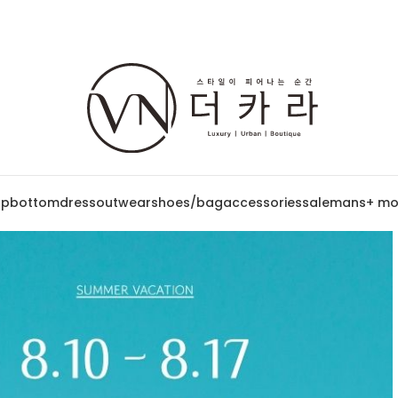
op
bottom
dress
outwear
shoes/bag
accessories
sale
mans
+ mo