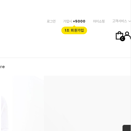
고객서비스
로그인
가입시
+5000
마이쇼핑
1초 회원가입
0
re