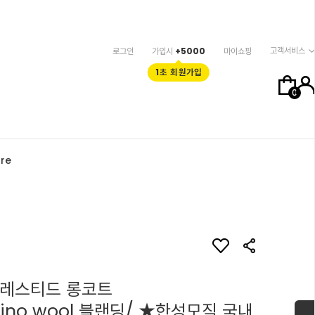
고객서비스
로그인
가입시
+5000
마이쇼핑
1초 회원가입
0
re
브레스티드 롱코트
erino wool 블랜딩/ ★한성모직 국내