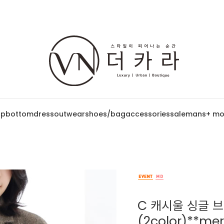
op
bottom
dress
outwear
shoes/bag
accessories
sale
mans
+ mo
C 캐시울 싱글 
(2color)**m