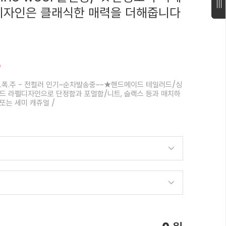
디자인은 클래식한 매력을 더해줍니다
%
.폭.주 - 전컬러 인기~순차발송중~~★핸드메이드 테일러드/싱
드 라펠디자인으로 단정함과 포멀함/니트, 슬랙스 등과 매치하
또는 세미 캐쥬얼 /