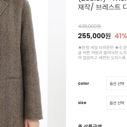
재작/ 브레스트 
438,000원
255,000원
41
★한정 세일 브라운만 ★주.문
글 버튼 여밈과 클래식한 노치
여 깔끔하고 세련된 오피스룩 
color
size
총 상품금액