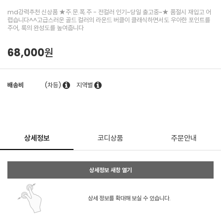
md강력추천 신상품 ★주.문.폭.주 - 전컬러 인기~당일 출고중~★ 품절시 재입고 어
렵습니다^^고급스러운 골드 컬러의 라운드 버클이 클래식하면서도 우아한 포인트를
주어, 룩의 완성도를 높여줍니다
68,000원
배송비
(차등)
지역별
상세정보
코디상품
주문안내
상세정보 새창 열기
상세 정보를 확대해 보실 수 있습니다.