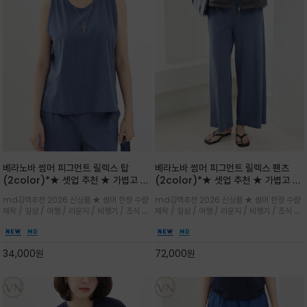
베라노바 썸머 피그먼트 릴렉스 탑
베라노바 썸머 피그먼트 릴렉스 팬츠
(2color)*★ 셋업 추천 ★ 가볍고 부
(2color)*★ 셋업 추천 ★ 가볍고 부
드러운 터치감이 돋보이는 피그먼트 코
드러운 터치감이 돋보이는 피그먼트 코
md강력추천 2026 신상품 ★ 썸머 한정 수량
md강력추천 2026 신상품 ★ 썸머 한정 수량
튼 소재로 완성
튼 소재로 완성
제작 / 일상 / 여행 / 라운지 / 비행기 / 조식 /
제작 / 일상 / 여행 / 라운지 / 비행기 / 조식 /
꾸안꾸 이지 컴포트 라인으로 얇고 부드러운 피
꾸안꾸 이지 컴포트 라인으로 얇고 부드러운 피
그먼트로 제작되어 편하고 가볍게 후회없으실 아
그먼트로 제작되어 편하고 가볍게 후회없으실 아
이템 입니다
이템 입니다
34,000
원
72,000
원