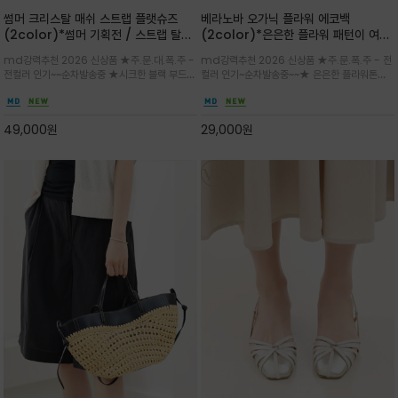
썸머 크리스탈 매쉬 스트랩 플랫슈즈
베라노바 오가닉 플라워 에코백
(2color)*썸머 기획전 / 스트랩 탈착
(2color)*은은한 플라워 패턴이 여름
하지않고 편하게 신으셔도 되는 타입~섬
룩에 산뜻한 포인트를 더해주는 코튼 에
md강력추천 2026 신상품 ★주.문.대.폭.주 -
md강력추천 2026 신상품 ★주.문.폭.주 - 전
세한 메쉬 짜임 위로 은은하게 반짝이는
코백
전컬러 인기~~순차발송중 ★시크한 블랙 부드러
컬러 인기~순차발송중~~★ 은은한 플라워톤이
크리스탈 디테일을 더한 플랫슈즈
운 그레이 컬러로 구성되어 룩에 세련되게 매치
룩에 방해되지않고 시원한 여름무드에 잔잔하고
하게 좋으며 가볍고 시원해 데일리 만능 아이템 /
고급스럽게 내추럴한 감성의 천연 오가닉 코튼소
와이드 팬츠와 함께 데일리룩·출근룩 포인트
재/내부 포켓과 VERANOVA 자수 디테일이 더
49,000
원
29,000
원
해져 완성