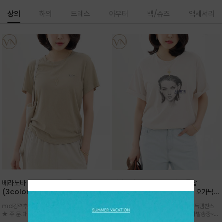
상의
하의
드레스
아우터
백/슈즈
액세서리
베라노바 심플 VN13 코튼탑
베라노바 어반 우먼 강연 코튼탑
(3color)*썸머 바이오 강연/ 스판 너
(2color) *한여름 내내 입는 오가닉
무 좋고 옷감 시원한 프리미엄 소재 / 군
강연 코튼 / Partial Printing/라인
md강력추천 2026 신상품 ★한정 대박 세일
md강력추천 2026 신상품 ★대박 득템찬스
더더기 없이 깔끔한 무드가 매력적인
워크 (Line Work) & 스케치/감각적
★ 주.문.대.폭.주 - 전컬러 인기~순차발송중
~~ 주.문.대.폭.주 - 전컬러 인기~순차발송중~★
VN13 코튼 티셔츠
인 아트워크 프린트가 시선을 끄는 루즈
~~3차 리오더 ★ 기분좋게 적당히 슬림하게~ 편
시원한 터치감의 오가닉 강연 코튼 소재로 편안