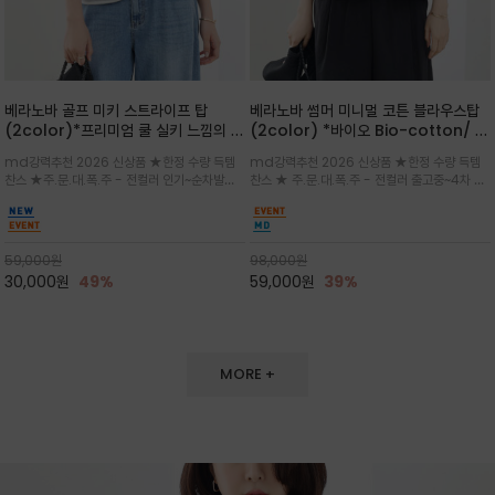
베라노바 골프 미키 스트라이프 탑
베라노바 썸머 미니멀 코튼 블라우스탑
(2color)*프리미엄 쿨 실키 느낌의 폴
(2color) *바이오 Bio-cotton/ 시
리소재와 스판으로 한 경쾌하게 여름내
원한 터치 / 나일론 블랜드 / 티셔츠처
md강력추천 2026 신상품 ★한정 수량 득템
md강력추천 2026 신상품 ★한정 수량 득템
내 ★골프 미키티 포함 구매및 20만원
럼 편안하지만 블라우스처럼 단정한 무
찬스 ★주.문.대.폭.주 - 전컬러 인기~순차발송
찬스 ★ 주.문.대.폭.주 - 전컬러 출고중~4차 리
넘는 구매고객님께는 타이틀리스트 베라
드가 느껴지는 코튼 블라우스 탑
중~★ 화이트 바탕에 그레이·스카이블루 스트라
오더 ★ 넥라인과 뒷 지퍼로 완성도가 높으며 가
노바 골프공 2피스 3구 증정(소진시 마
이프가 산뜻한 컬러감을 연출/안정감 있는 라운
볍게 퍼지는 박시한 실루엣과 크롭 기장이 하체
감)★
드 넥라인과 여유있는 스탠다드 핏으로 여름내내
를 길어 보이게 해주며 와이드 팬츠와 셋업
이쁘게 입으세요 ^^
59,000
원
98,000
원
30,000
원
49%
59,000
원
39%
MORE +