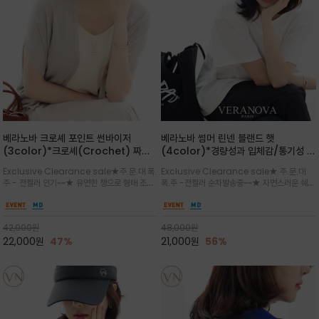
베라노바 크로셰 포인트 썬바이저
베라노바 썸머 린넨 블랜드 햇
(3color)*크로셰(Crochet) 짜임
(4color)*경량성과 입체감/통기성 좋
포인트가 있는 썬바이저/내추럴하고 페
은 짜임과 가벼운 착용감으로 여름 내내
Exclusive Clearance sale★주.문.대.폭.
Exclusive Clearance sale★ 주.문.대.
미닌한 무드를 연출/벨크로 타입이라 휴
쾌적하게 착용/ 뒷트임 있어서 헤어스타
주 - 전컬러 인기~~★ 유연한 챙으로 형태 조절
폭.주 -전컬러 순차발송중~~★ 자연스러운 쉐입
대도 간편
일링에도 편하게 쓰실수 있습니다
이 자유로운 크로셰 바이저/ 딱딱하지 않아 돌돌
과 은은한 로고 디테일이 더해져 데일리룩에 세
말아 휴대하기 좋고, 챙의 모양을 살짝 바꿀 수 있
련된 포인트/베이직한 컬러 구성으로 어떤 스타
는 스타일/데일리부터 휴양지까지 스타일과 실
일에도 손쉽게 매치되며, 휴양지부터 일상까지 활
42,000
원
48,000
원
용성을 모두 갖춘 아이템
용도 높은 아이템
22,000
원
47%
21,000
원
56%