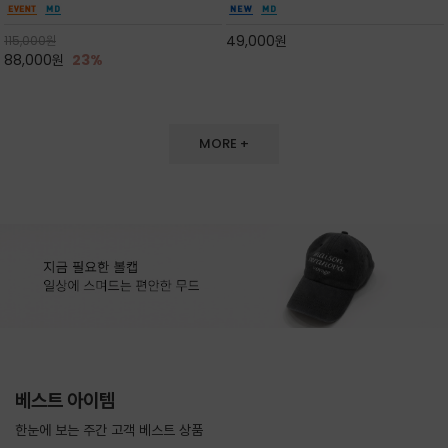
도 손색이 없고,리조트룩까지 만능/답답하지 않
한 터치감~★여름에 오히려 이런티을 입으셔야
은 네크라인과 여유 있는 롱 기장으로 체형을 커
자외선 / 냉방차단은 물론 꾸안꾸 세련미~캐쥬얼
49,000
원
115,000
원
버하면서도 여리여리한 무
을 즐기실수 있습니다^^
88,000
원
23%
MORE +
베스트 아이템
한눈에 보는 주간 고객 베스트 상품