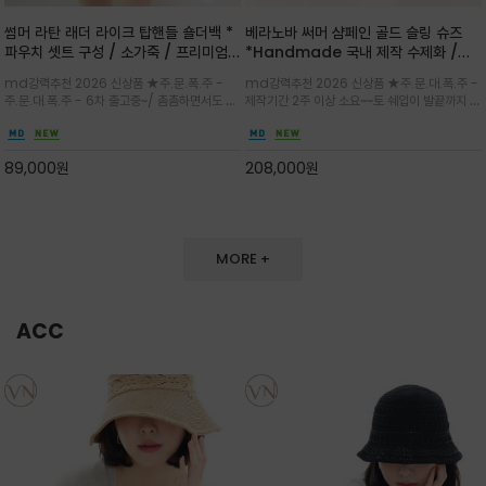
썸머 라탄 래더 라이크 탑핸들 숄더백 *
베라노바 써머 샴페인 골드 슬링 슈즈
파우치 셋트 구성 / 소가죽 / 프리미엄
*Handmade 국내 제작 수제화 /은
라탄 / 내추럴한 라탄 짜임과 블랙 레더
은한 펄감의 레더 텍스처가 발끝을 고급
md강력추천 2026 신상품 ★주.문.폭.주 -
md강력추천 2026 신상품 ★주.문.대.폭.주 -
라이크 배색이 조화롭게 어우러진 탑핸
스럽게 밝혀주는 슬링백 플랫슈
주.문.대.폭.주 - 6차 출고중~/ 촘촘하면서도 입
제작기간 2주 이상 소요~~토 쉐입이 발끝까지 세
들 숄더백
체감 있는 라탄 조직이 여름 무드를 고급스럽게
련된 무드와 발등에 스트랩과 로고 메탈 장식/깔
만들며 부드러운 곡선의 바스켓 실루엣에 넉넉한
끔한 디자인과 베이직한 컬러감으로 높은 활용도
수납감이 느껴지고 탑핸들과 숄더 스트랩으로 다
를 전해주는 디자인 / 데일리 룩부터 포멀한 스타
89,000
원
208,000
원
양한 연출이
일까지 두루 잘 어울리는 활2
MORE +
ACC