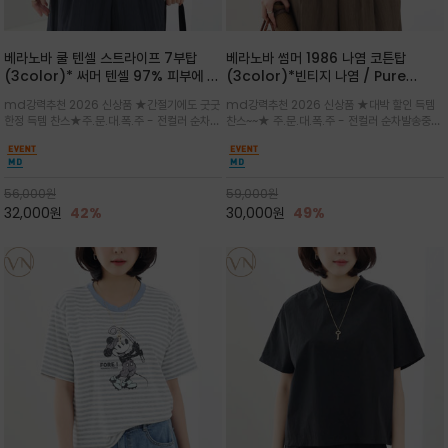
베라노바 쿨 텐셀 스트라이프 7부탑
베라노바 썸머 1986 나염 코튼탑
(3color)* 써머 텐셀 97% 피부에 닿
(3color)*빈티지 나염 / Pure
는 순간 느껴지는 쿨링 터치의 여름 텐셀
Organic Cotton 100% 가볍게 입
md강력추천 2026 신상품 ★간절기에도 굿굿
md강력추천 2026 신상품 ★대박 할인 득템
소재
어도 룩에 감도가 살아나는 베라노바 스
한정 득템 찬스★주.문.대.폭.주 - 전컬러 순차발
찬스~~★ 주.문.대.폭.주 - 전컬러 순차발송중
튜디오 티셔츠
송중~3차 리오더~~★스트라이프 패턴에 여유
~~★살에 닿는 시원한 촉감 강연 코튼 소재로 여
있는 드롭숄더와 7부 소매가 더해져 팔 라인을
유 있는 핏과 경쾌한 기장감이 자연스럽게 체형
자연스럽게 커버해주는 아이템/얇고 가벼운 터
을 커버/빈티지한 레터링 프린트가 은근한 포인
치감으로 편안
트가 되어 데님이나 린넨 팬츠와 감
56,000
원
59,000
원
32,000
원
42%
30,000
원
49%