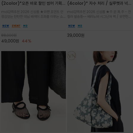
(2color)*오픈 바로 할인 썸머 기획
(4color)* 자수 처리 / 실루엣과 넉넉
★데님, 팬츠, 원피스는 물론 출근룩, 주
한 수납력을 자랑하는 베라노바의 에센
md강력추천 2026 신상품 ★와펜 포인트 안
md강력추천 2026 신상품 ★주.문.폭.주 - 전
말 모임룩, 여행룩까지 ~
셜 숄더백
정감있는 탄탄한 데님 배색이 조화를 이루는 쇼
컬러 발송중~~ 베라노바 시그닌쳐 백 / 유연한
퍼백/넉넉한 수납공간으로 데일리부터 여행까지
텍스처가 몸에 자연스럽게 감기며, 넓은 스트랩
클래식한 네이비·아이보리 스트라이프와 산뜻한
설계로 어깨의 피로도를 낮춰 편안한 착용/가볍
스카이블루 컬러가 너무 이쁜 쇼퍼백
게 들수록 더욱 멋스러운 크링클 텍스처의 데일
39,000
원
88,000
원
리 숄더백
49,000
원
44%