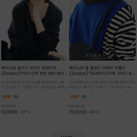
베라노바 솔리드 와이드 썬바이져
베라노바 울 블랜드 어부바 머플러
(3color)*이마 안쪽 부분 에어 메쉬
(3color)*14게이지/어깨 사이드 VN
(Air-Mesh) 쾌적하고 편하게 / 베라
브랜드 스카시 편직 기법 /시선을 사로
md강력추천 2026 신상품 ★득템찬스~~★
md강력추천 신상품 2026 신상품 ★한정세일
노바 심볼 전사 인쇄(Transfer
잡는 감각적인 레이어드 니트 어부바숄/
주.문.대.폭.주- 전컬러 인기 순차발송중~★메쉬
득템 찬스 ★주.문.대.폭.주 - 7차 리오더 ~★셔
Printing)뒷밴딩으로 사이즈 조절이 가
뒷면의 은은한 V자 조직감과 부드러운
쿠션 마감으로 이마 눌림을 최소화하고, 하루 종
츠나 원피스 위에 가볍게 걸쳐 스타일리시한 포
능해 누구나 안정적으로 착용
터치감으로 완성도를 높였으며, 단조로
일 보송보송한 스킨케어 핏(Skin-care fit)을
인트를 주기 좋으며, 소매 끝단에 위치한 실버
운 코디에 특별한 무드를 더해줄 아이템
유지심플한 로고 포인트와 세련된 컬러로 일상,골
'VN' 메탈 로고 장식이 브랜드의 정체성과 고급
19,000
원
59,000
원
프,여행까지~~
스러움을 동시에
10,000
원
47%
35,000
원
40%