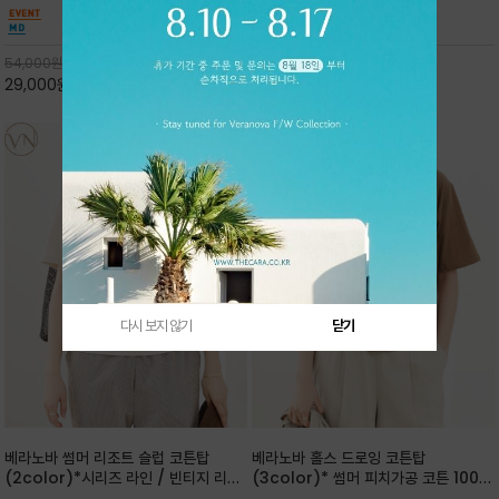
핏 강연티셔츠
안함을 동시에 느낄수 있으며 차분하고 필요한
한 착용감을 선사하며, 자연스럽게 떨어지는 실루
컬러웨이로 단독 또는 린넨 자켓/ 여름점퍼 안에
엣이 편안하며 ★도회적인 무드로 루즈하게 단독
코디하기 만능템 입니다^^
으로도 포인트가 되며, 데일리 활
54,000
원
65,000
원
29,000
원
46%
30,000
원
53%
다시 보지 않기
닫기
베라노바 썸머 리조트 슬럽 코튼탑
베라노바 홀스 드로잉 코튼탑
(2color)*시리즈 라인 / 빈티지 리조
(3color)* 썸머 피치가공 코튼 100프
트 무드의 은은한 슬럽 조직감이 느껴지
로 / 에스파스(Espace) 드로잉 여백