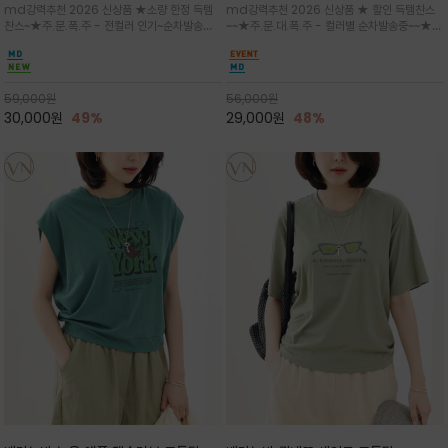
md강력추천 2026 신상품 ★소량 한정 득템
md강력추천 2026 신상품 ★ 할인 득템찬스
는 가벼운 코튼 터치의 반팔 티셔츠입니
의 미를 살려 말의 윤곽선만 스케치하여
찬스~★주.문.폭.주 - 전컬러 인기~순차발송중
~~★주.문.대.폭.주 - 컬러별 순차발송중~~★프
다
감성을 담은 아이템
~★휴양지의 무드를 살려, 색이 바랜 듯한 세피
랑스 감성의 포근하면서도 우아한 무드를 담은
아(Sepia)나 파스텔 톤의 해변 풍경으로 세련
말(Horse) 드로잉 티셔츠는 여유로운 실루엣과
된 뮤트톤 컬러 팔레트로 빈티지한 무드의 선샤
감각적인 아트워크로 고급스러운 여름 스타일링
인 프린트가 더해져 담백하면서도 감각
을 완성할 수 있습니다
59,000
원
56,000
원
30,000
원
49%
29,000
원
48%