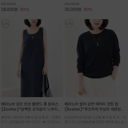
59,000
원
65,000
원
으로도 포인트가 되며, 데일리 활
29,000
원
50%
30,000
원
53%
베라노바 모던 린넨 블랜드 롱 원피스
베라노바 썸머 강연 에어리 코튼 탑
(2color)*담백한 조직감이 느껴지는
(3color)*루즈하게 무심히 세련된핏/
린넨 블렌드 소재로 완성된 슬리브리스
여름 원단 공기처럼 가벼운 촉감/바람을
★한정 수량 대박 찬★주.문.대.폭.주 - 전컬러
md강력추천 2026 신상품 ★주.문.폭.주 - 전
롱 원피스
품은 시원함: 우수한 통기성
인기~ 순차발송중~3차 리오더 ~★가디건이나
컬러 인기 순차발송중★한정판 피부에 닿는 순간
린넨 자켓을 가볍게 걸치면 세련된 오피스룩으로
느껴지는 프리미엄 강연면의 고슬고슬하고 산뜻