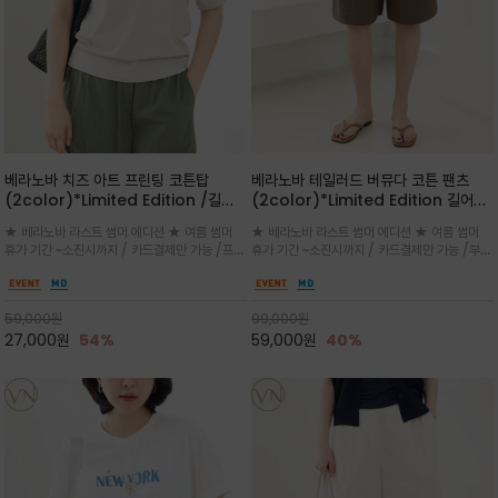
베라노바 치즈 아트 프린팅 코튼탑
베라노바 테일러드 버뮤다 코튼 팬츠
(2color)*Limited Edition /길어
(2color)*Limited Edition 길어진
진 여름의 끝자락까지 멋스럽게 연출하
여름의 끝자락까지 멋스럽게 연출하세요
★ 베라노바 라스트 썸머 에디션 ★ 여름 썸머
★ 베라노바 라스트 썸머 에디션 ★ 여름 썸머
세요 ^^
^^
휴가 기간 ~소진시까지 / 카드결제만 가능 /프론
휴가 기간 ~소진시까지 / 카드결제만 가능 /부드
트의 미니 레터링과 백라인의 감각적인 치즈 일
러운 프리미엄 코튼 블랜드 자연스러운 텍스처와
러스트 프린트가 더해져 과하지 않으면서도 세련
은은한 매트 컬러가 고급스러운 분위기
된 포인트를 완성
59,000
원
99,000
원
27,000
원
54%
59,000
원
40%