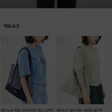
백&슈즈
베라노바 메종 스트라이프 데님 쇼퍼백
베라노바 썸머 레더 에센셜 숄더백