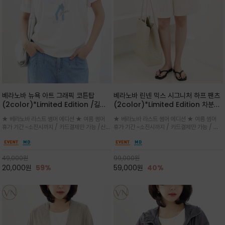
베라노바 뉴욕 아트 그래픽 코튼탑
베라노바 린넨 믹스 시그니처 하프 팬츠
(2color)*Limited Edition /길어
(2color)*Limited Edition 차분한
진 여름의 끝자락까지 멋스럽게 연출하
길이감 허벅지 라인에서 부담없이 길어
★ 베라노바 라스트 썸머 에디션 ★ 여름 썸머
★ 베라노바 라스트 썸머 에디션 ★ 여름 썸머
세요 ^^
진 여름의 끝자락까지 멋스럽게 연출하
휴가 기간 ~소진시까지 / 카드결제만 가능 /산뜻
휴가 기간 ~소진시까지 / 카드결제만 가능 / 앞
세요 ^^
한 컬러를 바탕으로 블루 컬러의 NEW YORK
쪽 원턱 디테일과 여유 있는 실루엣이 자연스럽
레터링과 감각적인 일러스트 프린트가 어우러져
게 체형을 커버해 우아한 비율을 완성
세련된 포인트
49,000
원
99,000
원
20,000
원
59%
59,000
원
40%