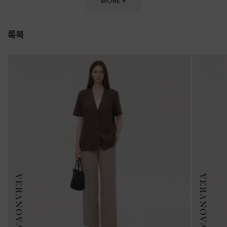
MORE +
룩북