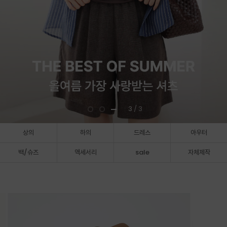
3
/ 3
상의
하의
드레스
아우터
백/슈즈
액세서리
sale
자체제작