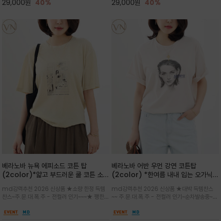
29,000
원
40%
29,000
원
40%
베라노바 뉴욕 에피소드 코튼 탑
베라노바 어반 우먼 강연 코튼탑
(2color)*얇고 부드러운 쿨 코튼 소재
(2color) *한여름 내내 입는 오가닉
/ 릴렉스드 핏 (Relaxed Fit) 편안하
강연 코튼 / Partial Printing/라인
md강력추천 2026 신상품 ★소량 한정 득템
md강력추천 2026 신상품 ★대박 득템찬스
고 자연스러운 멋이 있는 핏으로 여름내
워크 (Line Work) & 스케치/감각적
찬스~주.문.대.폭.주 - 전컬러 인기~~~★ 쨍한듯
~~ 주.문.대.폭.주 - 전컬러 인기~순차발송중~★
내 편하고 감각적으로 입으세요
인 아트워크 프린트가 시선을 끄는 루즈
세련된 컬러감에 빈티지한 무드의 아트 프린팅과
시원한 터치감의 오가닉 강연 코튼 소재로 편안
핏 강연티셔츠
내추럴한 컬러감이 매력적인 티셔츠/여유로운
한 착용감을 선사하며, 자연스럽게 떨어지는 실루
실루엣과 부드러운 터치감으로 편안하게 착용
엣이 편안하며 ★도회적인 무드로 루즈하게 단독