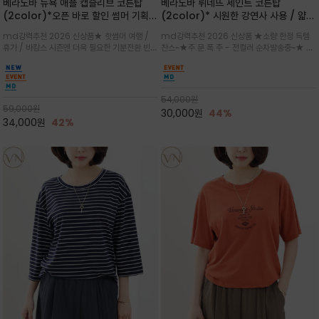
베라노바 뉴욕 애플 캡슬리브 코튼탑
베라노바 뤼네뜨 세인트 코튼탑
(2color)*오픈 바로 할인 썸머 기획
(2color)* 시원한 강연사 사용 / 얇고
★ 한정수량 제작 ★ 강연 코튼으로 빈
가벼우면서도 실의 꼬임 덕분에 원단이
md강력추천 2026 신상품★ 핫썸머 여행 /
md강력추천 2026 신상품 ★소량 한정 득템
티지 프린트로 여름 하의와 모두 잘어울
피부에 잘 달라붙지 않아 통기성이 탁월
휴가 / 바캉스 시즌엔 더욱 필요한 기분전환 빈티
찬스~★주.문.폭.주 - 전컬러 순차발송중~★ 감
리는 그래픽
지 무드★ 부드럽고 유연한 강연 코튼 소재로 피
각적인 선글라스 프린트/안정감 있는 라운드 넥
부에 산뜻하게 닿는 프리미엄 /답답함 없는 라운
라인과 여유 있는 스탠다드 핏으로 부담 없이 착
드 넥라인과 자연스럽게 어깨를 감싸는 캡슬리브
용/과하지 않은 프린트 디테일이 룩에 세련된 위
디자인이 팔 라인을 더욱 날씬
트를 더해 데일리 룩에 포인트
54,000
원
59,000
원
30,000
원
44%
34,000
원
42%