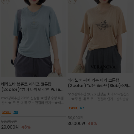
베라노바 써머 카누 미키 코튼탑
베라노바 봉쥬르 세리프 코튼탑
(2color)*얇은 슬라브(Slub)소재
(2color)*썸머 바이오 강연 Pure
부드럽고 폭염에도 시원하게 착용 가능
md강력추천 2026 신상품 ★대박 득템찬스
Cotton / 세리프 폰트를 선택하고 감
하며, 몸에 잘 달라붙지 않아 쾌적
md강력추천 2026 신상품 ★한정 수량 득템
~~★주.문.대.폭.주 - 전컬러 인기~~순차발송중
성적인 프랑스어 수식어를 조합
찬스 ★ 주.문.대.폭.주 - 전컬러 인기~~★여름
~★썸머 무드의 프린트가 매력적이며 여유 있는
의 시원한 감성/자연스러운 필기체 파리지앵의
드롭숄더 핏과 부드러운 라운드넥이 편안하며, 앞
여유로운 감성/피부에 닿는 순간 기분 좋은 청량
면 캐릭터 프린트가 캐주얼한 포인트를 더해줍니
한 원단을 사용해 데일리 코디 만능 아이템
59,000
원
다.
56,000
원
30,000
원
49%
29,000
원
48%