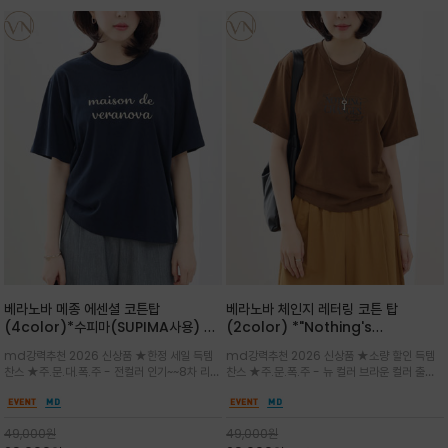
베라노바 메종 에센셜 코튼탑
베라노바 체인지 레터링 코튼 탑
(4color)*수피마(SUPIMA사용) 레
(2color) *"Nothing's
귤러한 사이즈로 편안한 착용감을 전하
change"아무것도 하지않으면 아무일
md강력추천 2026 신상품 ★한정 세일 득템
md강력추천 2026 신상품 ★소량 할인 득템
는 레터링 티셔츠
도 일어나지않는것/감각적인 레터링 프
찬스 ★주.문.대.폭.주 - 전컬러 인기~~8차 리오
찬스 ★주.문.폭.주 - 뉴 컬러 브라운 컬러 출시~
린팅이 돋보이는 베라노바 티셔츠
더 ~화이트 입고 ★ 데일리 아이템 /고유의 그래
전컬러 인기~~~2차 리오더 ★블랙 레터링으로
픽이나 컬러 조합을 통해 'Essential'한 무드를
무드를 만들고 기본 베이스의 컬러감이라 출근시
트렌디하게 해석/범용성이 좋아 여름내내 입기
팬츠나 데님등에 모두 잘 어울리는 디자인 /부드
49,000
원
49,000
원
좋은 컬러웨이와 디자인입니다^^
럽고 유연한 코튼 소재로 편안