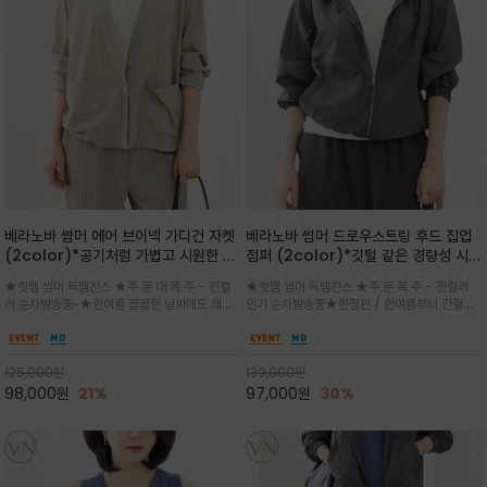
베라노바 썸머 에어 브이넥 가디건 자켓
베라노바 썸머 드로우스트링 후드 집업
(2color)*공기처럼 가볍고 시원한 나
점퍼 (2color)*깃털 같은 경량성 시원
일론 에어 라인 / 마더 오브 자캐 버튼 /
한 프리미엄 나일론 /볼륨 핏
★핫템 썸머 득템찬스 ★주.문.대.폭.주 - 전컬
★핫템 썸머 득템찬스 ★주.문.폭.주 - 전컬러
브이넥 디자인이라 부담없이 쓱쓱~걸치
(Volume Fit)가볍지만 입체적인 실
러 순차발송중~★한여름 꿉꿉한 날씨에도 쾌적
인기 순차발송중★한정판 / 한여름부터 간절기
는 꾸안꾸!!가볍고 바스락한 나일론 블렌
루엣을 유지하는 구조적 디자인
함을 유지하는 나일론 소재 브이넥 가디건 스타
까지~후드 스트링과 프런트 지퍼, 밴딩 소매, 밑
드 소재감이 세련된 무드를 더해주는 가
일 자켓은 가벼운 무게감과 방수성 덕분에 여름
단 스토퍼 디테일로 핏 조절이 가능해 실용적/바
디건 스타일
철 활용도 만점 / 모던한 디자인으로 이너와 팬츠
스락한 텍스처가 몸에 달라붙지 않아 산뜻하며
125,000
원
139,000
원
등과 밸런스를 맞춥니다
가볍게 비치는 세련된후드
98,000
원
21%
97,000
원
30%