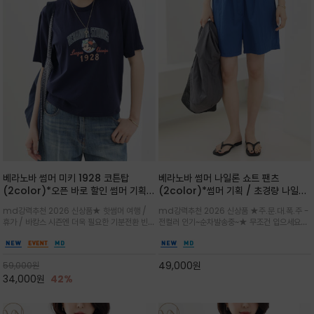
베라노바 썸머 미키 1928 코튼탑
베라노바 썸머 나일론 쇼트 팬츠
(2color)*오픈 바로 할인 썸머 기획
(2color)*썸머 기획 / 초경량 나일론
★ 한정수량 제작 ★ 오가닉 코튼으로
(Lightweight): 입은 듯 안 입은 듯
md강력추천 2026 신상품★ 핫썸머 여행 /
md강력추천 2026 신상품 ★주.문.대.폭.주 -
빈티지 프린트로 여름 하의와 모두 잘어
가벼운 아이템 / 여행 / 일상 / 운동 모
휴가 / 바캉스 시즌엔 더욱 필요한 기분전환 빈티
전컬러 인기~순차발송중~★ 무조건 입으세요~~
울리는 그래픽
두 가능한 아이템
지 무드가 돋보이는 에센셜★네이비와 차분한 카
폭염과 장마 꿉꿉함이 지속되는 한여름날 필수템
키 컬러 위에 빈티지한 크랙 효과의 레트로 감성
입니다^^가볍고 드라이한 터치감의 나일론 소
그래픽을 더해 캐주얼하면서도 세련된 분위기를
재로 완성한 자연스럽게 어우러져 출근룩, 여행
49,000
원
59,000
원
완성
룩, 모임룩, 데일리룩까지 다양하게
34,000
원
42%