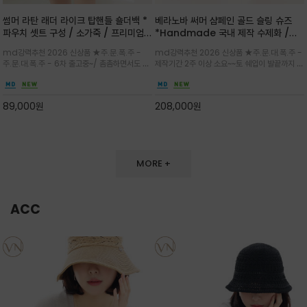
썸머 라탄 래더 라이크 탑핸들 숄더백 *
베라노바 써머 샴페인 골드 슬링 슈즈
파우치 셋트 구성 / 소가죽 / 프리미엄
*Handmade 국내 제작 수제화 /은
라탄 / 내추럴한 라탄 짜임과 블랙 레더
은한 펄감의 레더 텍스처가 발끝을 고급
md강력추천 2026 신상품 ★주.문.폭.주 -
md강력추천 2026 신상품 ★주.문.대.폭.주 -
라이크 배색이 조화롭게 어우러진 탑핸
스럽게 밝혀주는 슬링백 플랫슈
주.문.대.폭.주 - 6차 출고중~/ 촘촘하면서도 입
제작기간 2주 이상 소요~~토 쉐입이 발끝까지 세
들 숄더백
체감 있는 라탄 조직이 여름 무드를 고급스럽게
련된 무드와 발등에 스트랩과 로고 메탈 장식/깔
만들며 부드러운 곡선의 바스켓 실루엣에 넉넉한
끔한 디자인과 베이직한 컬러감으로 높은 활용도
수납감이 느껴지고 탑핸들과 숄더 스트랩으로 다
를 전해주는 디자인 / 데일리 룩부터 포멀한 스타
89,000
원
208,000
원
양한 연출이
일까지 두루 잘 어울리는 활2
MORE +
ACC