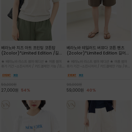
베라노바 치즈 아트 프린팅 코튼탑
베라노바 테일러드 버뮤다 코튼 팬츠
(2color)*Limited Edition /길어
(2color)*Limited Edition 길어진
진 여름의 끝자락까지 멋스럽게 연출하
여름의 끝자락까지 멋스럽게 연출하세요
★ 베라노바 라스트 썸머 에디션 ★ 여름 썸머
★ 베라노바 라스트 썸머 에디션 ★ 여름 썸머
세요 ^^
^^
휴가 기간 ~소진시까지 / 카드결제만 가능 /프론
휴가 기간 ~소진시까지 / 카드결제만 가능 /부드
트의 미니 레터링과 백라인의 감각적인 치즈 일
러운 프리미엄 코튼 블랜드 자연스러운 텍스처와
러스트 프린트가 더해져 과하지 않으면서도 세련
은은한 매트 컬러가 고급스러운 분위기
된 포인트를 완성
59,000
원
99,000
원
27,000
원
54%
59,000
원
40%