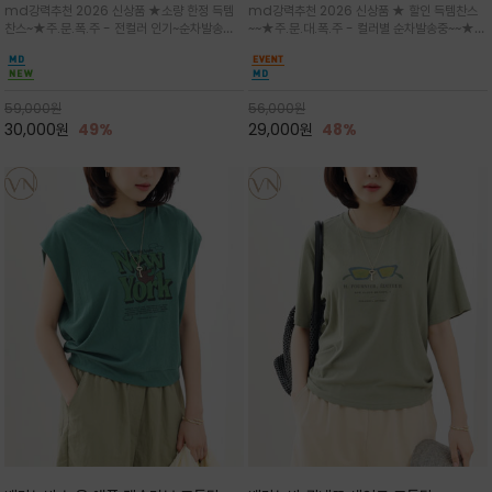
md강력추천 2026 신상품 ★소량 한정 득템
md강력추천 2026 신상품 ★ 할인 득템찬스
는 가벼운 코튼 터치의 반팔 티셔츠입니
의 미를 살려 말의 윤곽선만 스케치하여
찬스~★주.문.폭.주 - 전컬러 인기~순차발송중
~~★주.문.대.폭.주 - 컬러별 순차발송중~~★프
다
감성을 담은 아이템
~★휴양지의 무드를 살려, 색이 바랜 듯한 세피
랑스 감성의 포근하면서도 우아한 무드를 담은
아(Sepia)나 파스텔 톤의 해변 풍경으로 세련
말(Horse) 드로잉 티셔츠는 여유로운 실루엣과
된 뮤트톤 컬러 팔레트로 빈티지한 무드의 선샤
감각적인 아트워크로 고급스러운 여름 스타일링
인 프린트가 더해져 담백하면서도 감각
을 완성할 수 있습니다
59,000
원
56,000
원
30,000
원
49%
29,000
원
48%