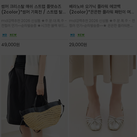
썸머 크리스탈 매쉬 스트랩 플랫슈즈
베라노바 오가닉 플라워 에코백
(2color)*썸머 기획전 / 스트랩 탈착
(2color)*은은한 플라워 패턴이 여름
하지않고 편하게 신으셔도 되는 타입~섬
룩에 산뜻한 포인트를 더해주는 코튼 에
md강력추천 2026 신상품 ★주.문.대.폭.주 -
md강력추천 2026 신상품 ★주.문.폭.주 - 전
세한 메쉬 짜임 위로 은은하게 반짝이는
코백
전컬러 인기~~순차발송중 ★시크한 블랙 부드러
컬러 인기~순차발송중~~★ 은은한 플라워톤이
크리스탈 디테일을 더한 플랫슈즈
운 그레이 컬러로 구성되어 룩에 세련되게 매치
룩에 방해되지않고 시원한 여름무드에 잔잔하고
하게 좋으며 가볍고 시원해 데일리 만능 아이템 /
고급스럽게 내추럴한 감성의 천연 오가닉 코튼소
와이드 팬츠와 함께 데일리룩·출근룩 포인트
재/내부 포켓과 VERANOVA 자수 디테일이 더
49,000
원
29,000
원
해져 완성