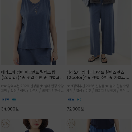
베라노바 썸머 피그먼트 릴렉스 탑
베라노바 썸머 피그먼트 릴렉스 팬츠
(2color)*★ 셋업 추천 ★ 가볍고 부
(2color)*★ 셋업 추천 ★ 가볍고 부
드러운 터치감이 돋보이는 피그먼트 코
드러운 터치감이 돋보이는 피그먼트 코
md강력추천 2026 신상품 ★ 썸머 한정 수량
md강력추천 2026 신상품 ★ 썸머 한정 수량
튼 소재로 완성
튼 소재로 완성
제작 / 일상 / 여행 / 라운지 / 비행기 / 조식 /
제작 / 일상 / 여행 / 라운지 / 비행기 / 조식 /
꾸안꾸 이지 컴포트 라인으로 얇고 부드러운 피
꾸안꾸 이지 컴포트 라인으로 얇고 부드러운 피
그먼트로 제작되어 편하고 가볍게 후회없으실 아
그먼트로 제작되어 편하고 가볍게 후회없으실 아
이템 입니다
이템 입니다
34,000
원
72,000
원