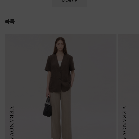
MORE +
룩북