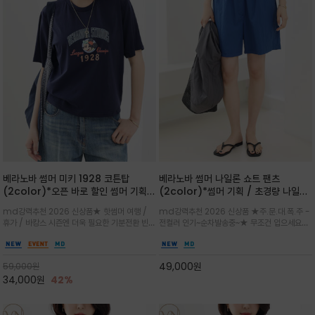
베라노바 썸머 미키 1928 코튼탑
베라노바 썸머 나일론 쇼트 팬츠
(2color)*오픈 바로 할인 썸머 기획
(2color)*썸머 기획 / 초경량 나일론
★ 한정수량 제작 ★ 오가닉 코튼으로
(Lightweight): 입은 듯 안 입은 듯
md강력추천 2026 신상품★ 핫썸머 여행 /
md강력추천 2026 신상품 ★주.문.대.폭.주 -
빈티지 프린트로 여름 하의와 모두 잘어
가벼운 아이템 / 여행 / 일상 / 운동 모
휴가 / 바캉스 시즌엔 더욱 필요한 기분전환 빈티
전컬러 인기~순차발송중~★ 무조건 입으세요~~
울리는 그래픽
두 가능한 아이템
지 무드가 돋보이는 에센셜★네이비와 차분한 카
폭염과 장마 꿉꿉함이 지속되는 한여름날 필수템
키 컬러 위에 빈티지한 크랙 효과의 레트로 감성
입니다^^가볍고 드라이한 터치감의 나일론 소
그래픽을 더해 캐주얼하면서도 세련된 분위기를
재로 완성한 자연스럽게 어우러져 출근룩, 여행
49,000
원
59,000
원
완성
룩, 모임룩, 데일리룩까지 다양하게
34,000
원
42%