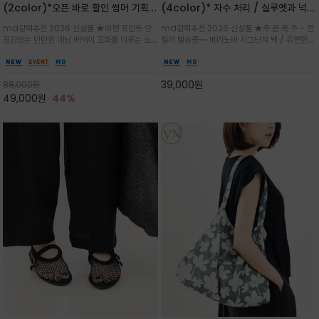
(2color)*오픈 바로 할인 썸머 기획
(4color)* 자수 처리 / 실루엣과 넉넉
★데님, 팬츠, 원피스는 물론 출근룩, 주
한 수납력을 자랑하는 베라노바의 에센
md강력추천 2026 신상품 ★와펜 포인트 안
md강력추천 2026 신상품 ★주.문.폭.주 - 전
말 모임룩, 여행룩까지 ~
셜 숄더백
정감있는 탄탄한 데님 배색이 조화를 이루는 쇼
컬러 발송중~~ 베라노바 시그닌쳐 백 / 유연한
퍼백/넉넉한 수납공간으로 데일리부터 여행까지
텍스처가 몸에 자연스럽게 감기며, 넓은 스트랩
클래식한 네이비·아이보리 스트라이프와 산뜻한
설계로 어깨의 피로도를 낮춰 편안한 착용/가볍
스카이블루 컬러가 너무 이쁜 쇼퍼백
게 들수록 더욱 멋스러운 크링클 텍스처의 데일
39,000
원
88,000
원
리 숄더백
49,000
원
44%