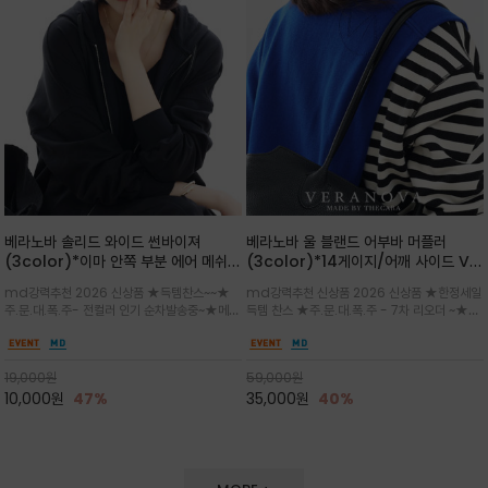
베라노바 솔리드 와이드 썬바이져
베라노바 울 블랜드 어부바 머플러
(3color)*이마 안쪽 부분 에어 메쉬
(3color)*14게이지/어깨 사이드 VN
(Air-Mesh) 쾌적하고 편하게 / 베라
브랜드 스카시 편직 기법 /시선을 사로
md강력추천 2026 신상품 ★득템찬스~~★
md강력추천 신상품 2026 신상품 ★한정세일
노바 심볼 전사 인쇄(Transfer
잡는 감각적인 레이어드 니트 어부바숄/
주.문.대.폭.주- 전컬러 인기 순차발송중~★메쉬
득템 찬스 ★주.문.대.폭.주 - 7차 리오더 ~★셔
Printing)뒷밴딩으로 사이즈 조절이 가
뒷면의 은은한 V자 조직감과 부드러운
쿠션 마감으로 이마 눌림을 최소화하고, 하루 종
츠나 원피스 위에 가볍게 걸쳐 스타일리시한 포
능해 누구나 안정적으로 착용
터치감으로 완성도를 높였으며, 단조로
일 보송보송한 스킨케어 핏(Skin-care fit)을
인트를 주기 좋으며, 소매 끝단에 위치한 실버
운 코디에 특별한 무드를 더해줄 아이템
유지심플한 로고 포인트와 세련된 컬러로 일상,골
'VN' 메탈 로고 장식이 브랜드의 정체성과 고급
19,000
원
59,000
원
프,여행까지~~
스러움을 동시에
10,000
원
47%
35,000
원
40%