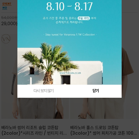
핏 강연티셔츠
안함을 동시에 느낄수 있으며 차분하고 필요한
한 착용감을 선사하며, 자연스럽게 떨어지는 실루
컬러웨이로 단독 또는 린넨 자켓/ 여름점퍼 안에
엣이 편안하며 ★도회적인 무드로 루즈하게 단독
코디하기 만능템 입니다^^
으로도 포인트가 되며, 데일리 활
54,000
원
65,000
원
29,000
원
46%
30,000
원
53%
다시 보지 않기
닫기
베라노바 썸머 리조트 슬럽 코튼탑
베라노바 홀스 드로잉 코튼탑
(2color)*시리즈 라인 / 빈티지 리조
(3color)* 썸머 피치가공 코튼 100프
트 무드의 은은한 슬럽 조직감이 느껴지
로 / 에스파스(Espace) 드로잉 여백