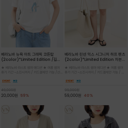
베라노바 뉴욕 아트 그래픽 코튼탑
베라노바 린넨 믹스 시그니처 하프 팬츠
(2color)*Limited Edition /길어
(2color)*Limited Edition 차분한
진 여름의 끝자락까지 멋스럽게 연출하
길이감 허벅지 라인에서 부담없이 길어
★ 베라노바 라스트 썸머 에디션 ★ 여름 썸머
★ 베라노바 라스트 썸머 에디션 ★ 여름 썸머
세요 ^^
진 여름의 끝자락까지 멋스럽게 연출하
휴가 기간 ~소진시까지 / 카드결제만 가능 /산뜻
휴가 기간 ~소진시까지 / 카드결제만 가능 / 앞
세요 ^^
한 컬러를 바탕으로 블루 컬러의 NEW YORK
쪽 원턱 디테일과 여유 있는 실루엣이 자연스럽
레터링과 감각적인 일러스트 프린트가 어우러져
게 체형을 커버해 우아한 비율을 완성
세련된 포인트
49,000
원
99,000
원
20,000
원
59%
59,000
원
40%