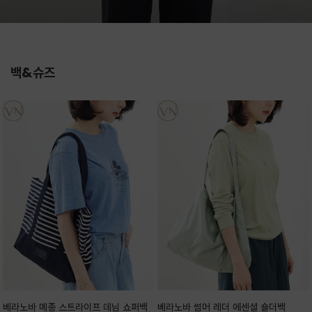
백&슈즈
베라노바 메종 스트라이프 데님 쇼퍼백
베라노바 썸머 레더 에센셜 숄더백