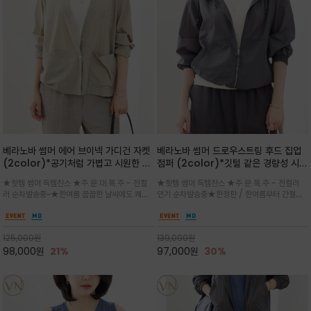
베라노바 썸머 에어 브이넥 가디건 자켓
베라노바 썸머 드로우스트링 후드 집업
(2color)*공기처럼 가볍고 시원한 나
점퍼 (2color)*깃털 같은 경량성 시원
일론 에어 라인 / 마더 오브 자캐 버튼 /
한 프리미엄 나일론 /볼륨 핏
★핫템 썸머 득템찬스 ★주.문.대.폭.주 - 전컬
★핫템 썸머 득템찬스 ★주.문.폭.주 - 전컬러
브이넥 디자인이라 부담없이 쓱쓱~걸치
(Volume Fit)가볍지만 입체적인 실
러 순차발송중~★한여름 꿉꿉한 날씨에도 쾌적
인기 순차발송중★한정판 / 한여름부터 간절기
는 꾸안꾸!!가볍고 바스락한 나일론 블렌
루엣을 유지하는 구조적 디자인
함을 유지하는 나일론 소재 브이넥 가디건 스타
까지~후드 스트링과 프런트 지퍼, 밴딩 소매, 밑
드 소재감이 세련된 무드를 더해주는 가
일 자켓은 가벼운 무게감과 방수성 덕분에 여름
단 스토퍼 디테일로 핏 조절이 가능해 실용적/바
디건 스타일
철 활용도 만점 / 모던한 디자인으로 이너와 팬츠
스락한 텍스처가 몸에 달라붙지 않아 산뜻하며
125,000
원
139,000
원
등과 밸런스를 맞춥니다
가볍게 비치는 세련된후드
98,000
원
21%
97,000
원
30%