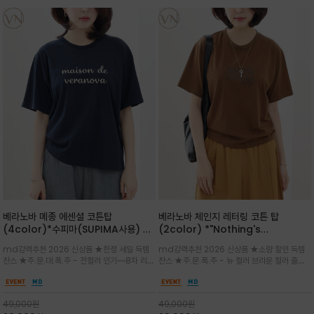
베라노바 메종 에센셜 코튼탑
베라노바 체인지 레터링 코튼 탑
(4color)*수피마(SUPIMA사용) 레
(2color) *"Nothing's
귤러한 사이즈로 편안한 착용감을 전하
change"아무것도 하지않으면 아무일
md강력추천 2026 신상품 ★한정 세일 득템
md강력추천 2026 신상품 ★소량 할인 득템
는 레터링 티셔츠
도 일어나지않는것/감각적인 레터링 프
찬스 ★주.문.대.폭.주 - 전컬러 인기~~8차 리오
찬스 ★주.문.폭.주 - 뉴 컬러 브라운 컬러 출시~
린팅이 돋보이는 베라노바 티셔츠
더 ~화이트 입고 ★ 데일리 아이템 /고유의 그래
전컬러 인기~~~2차 리오더 ★블랙 레터링으로
픽이나 컬러 조합을 통해 'Essential'한 무드를
무드를 만들고 기본 베이스의 컬러감이라 출근시
트렌디하게 해석/범용성이 좋아 여름내내 입기
팬츠나 데님등에 모두 잘 어울리는 디자인 /부드
49,000
원
49,000
원
좋은 컬러웨이와 디자인입니다^^
럽고 유연한 코튼 소재로 편안