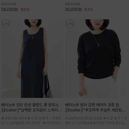
59,000
원
65,000
원
으로도 포인트가 되며, 데일리 활
29,000
원
50%
30,000
원
53%
베라노바 모던 린넨 블랜드 롱 원피스
베라노바 썸머 강연 에어리 코튼 탑
(2color)*담백한 조직감이 느껴지는
(3color)*루즈하게 무심히 세련된핏/
린넨 블렌드 소재로 완성된 슬리브리스
여름 원단 공기처럼 가벼운 촉감/바람을
★한정 수량 대박 찬★주.문.대.폭.주 - 전컬러
md강력추천 2026 신상품 ★주.문.폭.주 - 전
롱 원피스
품은 시원함: 우수한 통기성
인기~ 순차발송중~3차 리오더 ~★가디건이나
컬러 인기 순차발송중★한정판 피부에 닿는 순간
린넨 자켓을 가볍게 걸치면 세련된 오피스룩으로
느껴지는 프리미엄 강연면의 고슬고슬하고 산뜻