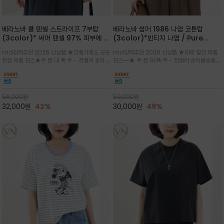
베라노바 쿨 텐셀 스트라이프 7부탑
베라노바 썸머 1986 나염 코튼탑
(3color)* 써머 텐셀 97% 피부에 닿
(3color)*빈티지 나염 / Pure
는 순간 느껴지는 쿨링 터치의 여름 텐셀
Organic Cotton 100% 가볍게 입
md강력추천 2026 신상품 ★간절기에도 굿굿
md강력추천 2026 신상품 ★대박 할인 득템
소재
어도 룩에 감도가 살아나는 베라노바 스
한정 득템 찬스★주.문.대.폭.주 - 전컬러 순차발
찬스~~★ 주.문.대.폭.주 - 전컬러 순차발송중
튜디오 티셔츠
송중~3차 리오더~~★스트라이프 패턴에 여유
~~★살에 닿는 시원한 촉감 강연 코튼 소재로 여
있는 드롭숄더와 7부 소매가 더해져 팔 라인을
유 있는 핏과 경쾌한 기장감이 자연스럽게 체형
자연스럽게 커버해주는 아이템/얇고 가벼운 터
을 커버/빈티지한 레터링 프린트가 은근한 포인
치감으로 편안
트가 되어 데님이나 린넨 팬츠와 감
56,000
원
59,000
원
32,000
원
42%
30,000
원
49%