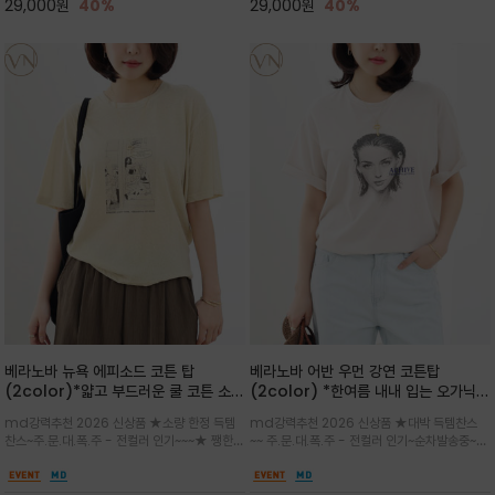
29,000
원
40%
29,000
원
40%
베라노바 뉴욕 에피소드 코튼 탑
베라노바 어반 우먼 강연 코튼탑
(2color)*얇고 부드러운 쿨 코튼 소재
(2color) *한여름 내내 입는 오가닉
/ 릴렉스드 핏 (Relaxed Fit) 편안하
강연 코튼 / Partial Printing/라인
md강력추천 2026 신상품 ★소량 한정 득템
md강력추천 2026 신상품 ★대박 득템찬스
고 자연스러운 멋이 있는 핏으로 여름내
워크 (Line Work) & 스케치/감각적
찬스~주.문.대.폭.주 - 전컬러 인기~~~★ 쨍한듯
~~ 주.문.대.폭.주 - 전컬러 인기~순차발송중~★
내 편하고 감각적으로 입으세요
인 아트워크 프린트가 시선을 끄는 루즈
세련된 컬러감에 빈티지한 무드의 아트 프린팅과
시원한 터치감의 오가닉 강연 코튼 소재로 편안
핏 강연티셔츠
내추럴한 컬러감이 매력적인 티셔츠/여유로운
한 착용감을 선사하며, 자연스럽게 떨어지는 실루
실루엣과 부드러운 터치감으로 편안하게 착용
엣이 편안하며 ★도회적인 무드로 루즈하게 단독