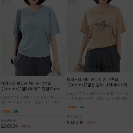
베라노바 써머 카누 미키 코튼탑
베라노바 봉쥬르 세리프 코튼탑
(2color)*얇은 슬라브(Slub)소재
(2color)*썸머 바이오 강연 Pure
부드럽고 폭염에도 시원하게 착용 가능
md강력추천 2026 신상품 ★대박 득템찬스
Cotton / 세리프 폰트를 선택하고 감
하며, 몸에 잘 달라붙지 않아 쾌적
md강력추천 2026 신상품 ★한정 수량 득템
~~★주.문.대.폭.주 - 전컬러 인기~~순차발송중
성적인 프랑스어 수식어를 조합
찬스 ★ 주.문.대.폭.주 - 전컬러 인기~~★여름
~★썸머 무드의 프린트가 매력적이며 여유 있는
의 시원한 감성/자연스러운 필기체 파리지앵의
드롭숄더 핏과 부드러운 라운드넥이 편안하며, 앞
여유로운 감성/피부에 닿는 순간 기분 좋은 청량
면 캐릭터 프린트가 캐주얼한 포인트를 더해줍니
한 원단을 사용해 데일리 코디 만능 아이템
59,000
원
다.
56,000
원
30,000
원
49%
29,000
원
48%