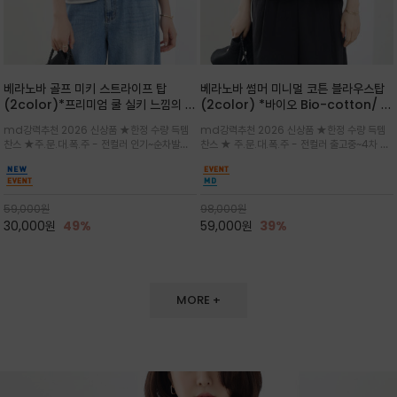
베라노바 골프 미키 스트라이프 탑
베라노바 썸머 미니멀 코튼 블라우스탑
(2color)*프리미엄 쿨 실키 느낌의 폴
(2color) *바이오 Bio-cotton/ 시
리소재와 스판으로 한 경쾌하게 여름내
원한 터치 / 나일론 블랜드 / 티셔츠처
md강력추천 2026 신상품 ★한정 수량 득템
md강력추천 2026 신상품 ★한정 수량 득템
내 ★골프 미키티 포함 구매및 20만원
럼 편안하지만 블라우스처럼 단정한 무
찬스 ★주.문.대.폭.주 - 전컬러 인기~순차발송
찬스 ★ 주.문.대.폭.주 - 전컬러 출고중~4차 리
넘는 구매고객님께는 타이틀리스트 베라
드가 느껴지는 코튼 블라우스 탑
중~★ 화이트 바탕에 그레이·스카이블루 스트라
오더 ★ 넥라인과 뒷 지퍼로 완성도가 높으며 가
노바 골프공 2피스 3구 증정(소진시 마
이프가 산뜻한 컬러감을 연출/안정감 있는 라운
볍게 퍼지는 박시한 실루엣과 크롭 기장이 하체
감)★
드 넥라인과 여유있는 스탠다드 핏으로 여름내내
를 길어 보이게 해주며 와이드 팬츠와 셋업
이쁘게 입으세요 ^^
59,000
원
98,000
원
30,000
원
49%
59,000
원
39%
MORE +