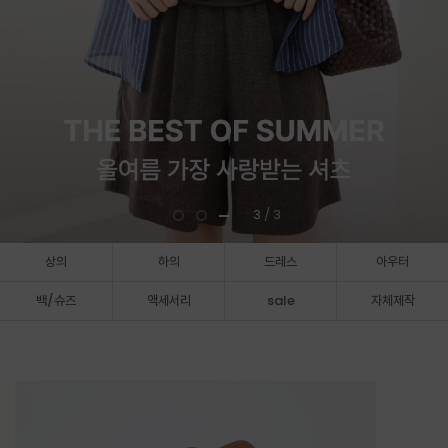
3
/ 3
상의
하의
드레스
아우터
백/슈즈
액세서리
sale
자체제작