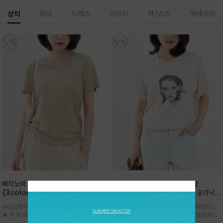
상의
하의
드레스
아우터
백/슈즈
액세서리
베라노바 심플 VN13 코튼탑
베라노바 어반 우먼 강연 코튼탑
(3color)*썸머 바이오 강연/ 스판 너
(2color) *한여름 내내 입는 오가닉
무 좋고 옷감 시원한 프리미엄 소재 / 군
강연 코튼 / Partial Printing/라인
md강력추천 2026 신상품 ★한정 대박 세일
md강력추천 2026 신상품 ★대박 득템찬스
더더기 없이 깔끔한 무드가 매력적인
워크 (Line Work) & 스케치/감각적
★ 주.문.대.폭.주 - 전컬러 인기~순차발송중
~~ 주.문.대.폭.주 - 전컬러 인기~순차발송중~★
VN13 코튼 티셔츠
인 아트워크 프린트가 시선을 끄는 루즈
~~3차 리오더 ★ 기분좋게 적당히 슬림하게~ 편
시원한 터치감의 오가닉 강연 코튼 소재로 편안