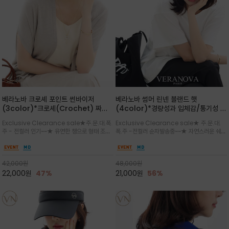
베라노바 크로셰 포인트 썬바이저
베라노바 썸머 린넨 블랜드 햇
(3color)*크로셰(Crochet) 짜임
(4color)*경량성과 입체감/통기성 좋
포인트가 있는 썬바이저/내추럴하고 페
은 짜임과 가벼운 착용감으로 여름 내내
Exclusive Clearance sale★주.문.대.폭.
Exclusive Clearance sale★ 주.문.대.
미닌한 무드를 연출/벨크로 타입이라 휴
쾌적하게 착용/ 뒷트임 있어서 헤어스타
주 - 전컬러 인기~~★ 유연한 챙으로 형태 조절
폭.주 -전컬러 순차발송중~~★ 자연스러운 쉐입
대도 간편
일링에도 편하게 쓰실수 있습니다
이 자유로운 크로셰 바이저/ 딱딱하지 않아 돌돌
과 은은한 로고 디테일이 더해져 데일리룩에 세
말아 휴대하기 좋고, 챙의 모양을 살짝 바꿀 수 있
련된 포인트/베이직한 컬러 구성으로 어떤 스타
는 스타일/데일리부터 휴양지까지 스타일과 실
일에도 손쉽게 매치되며, 휴양지부터 일상까지 활
42,000
원
48,000
원
용성을 모두 갖춘 아이템
용도 높은 아이템
22,000
원
47%
21,000
원
56%