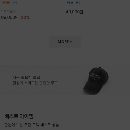
도 손색이 없고,리조트룩까지 만능/답답하지 않
한 터치감~★여름에 오히려 이런티을 입으셔야
은 네크라인과 여유 있는 롱 기장으로 체형을 커
자외선 / 냉방차단은 물론 꾸안꾸 세련미~캐쥬얼
49,000
원
115,000
원
버하면서도 여리여리한 무
을 즐기실수 있습니다^^
88,000
원
23%
MORE +
베스트 아이템
한눈에 보는 주간 고객 베스트 상품