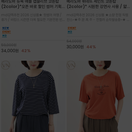
베라노바 뉴욕 애플 캡슬리브 코튼탑
베라노바 뤼네뜨 세인트 코튼탑
(2color)*오픈 바로 할인 썸머 기획
(2color)* 시원한 강연사 사용 / 얇고
★ 한정수량 제작 ★ 강연 코튼으로 빈
가벼우면서도 실의 꼬임 덕분에 원단이
md강력추천 2026 신상품★ 핫썸머 여행 /
md강력추천 2026 신상품 ★소량 한정 득템
티지 프린트로 여름 하의와 모두 잘어울
피부에 잘 달라붙지 않아 통기성이 탁월
휴가 / 바캉스 시즌엔 더욱 필요한 기분전환 빈티
찬스~★주.문.폭.주 - 전컬러 순차발송중~★ 감
리는 그래픽
지 무드★ 부드럽고 유연한 강연 코튼 소재로 피
각적인 선글라스 프린트/안정감 있는 라운드 넥
부에 산뜻하게 닿는 프리미엄 /답답함 없는 라운
라인과 여유 있는 스탠다드 핏으로 부담 없이 착
드 넥라인과 자연스럽게 어깨를 감싸는 캡슬리브
용/과하지 않은 프린트 디테일이 룩에 세련된 위
디자인이 팔 라인을 더욱 날씬
트를 더해 데일리 룩에 포인트
54,000
원
59,000
원
30,000
원
44%
34,000
원
42%