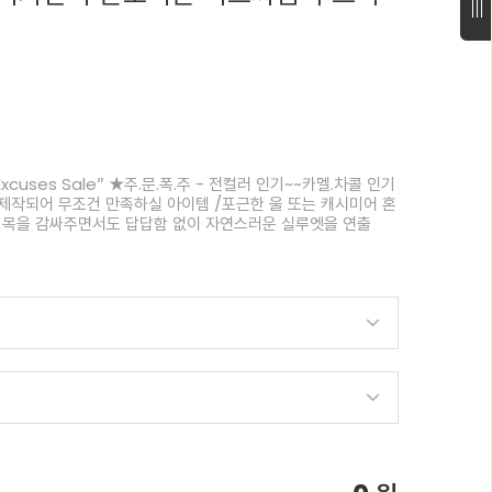
 Excuses Sale” ★주.문.폭.주 - 전컬러 인기~~카멜.차콜 인기
제작되어 무조건 만족하실 아이템 /포근한 울 또는 캐시미어 혼
, 목을 감싸주면서도 답답함 없이 자연스러운 실루엣을 연출