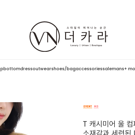
op
bottom
dress
outwear
shoes/bag
accessories
sale
mans
+ mo
T 캐시미어 울 컴
소재감과 세련된 