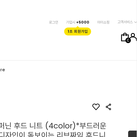
고객서비스
로그인
가입시
+5000
마이쇼핑
1초 회원가입
0
re
퍼닌 후드 니트 (4color)*부드러운
디자인이 돋보이는 리브짜임 후드니