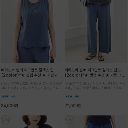
베라노바 썸머 피그먼트 릴렉스 탑
베라노바 썸머 피그먼트 릴렉스 팬츠
(2color)*★ 셋업 추천 ★ 가볍고 부
(2color)*★ 셋업 추천 ★ 가볍고 부
드러운 터치감이 돋보이는 피그먼트 코
드러운 터치감이 돋보이는 피그먼트 코
md강력추천 2026 신상품 ★ 썸머 한정 수량
md강력추천 2026 신상품 ★ 썸머 한정 수량
튼 소재로 완성
튼 소재로 완성
제작 / 일상 / 여행 / 라운지 / 비행기 / 조식 /
제작 / 일상 / 여행 / 라운지 / 비행기 / 조식 /
꾸안꾸 이지 컴포트 라인으로 얇고 부드러운 피
꾸안꾸 이지 컴포트 라인으로 얇고 부드러운 피
그먼트로 제작되어 편하고 가볍게 후회없으실 아
그먼트로 제작되어 편하고 가볍게 후회없으실 아
이템 입니다
이템 입니다
34,000
원
72,000
원