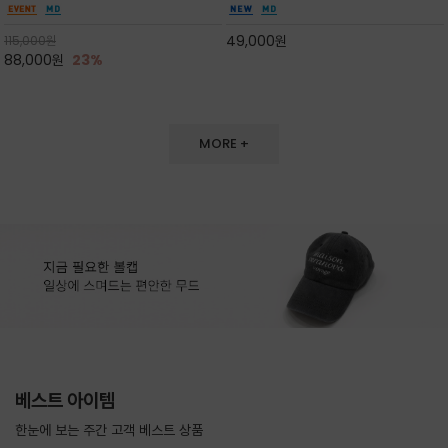
도 손색이 없고,리조트룩까지 만능/답답하지 않
한 터치감~★여름에 오히려 이런티을 입으셔야
은 네크라인과 여유 있는 롱 기장으로 체형을 커
자외선 / 냉방차단은 물론 꾸안꾸 세련미~캐쥬얼
49,000
원
115,000
원
버하면서도 여리여리한 무
을 즐기실수 있습니다^^
88,000
원
23%
MORE +
베스트 아이템
한눈에 보는 주간 고객 베스트 상품