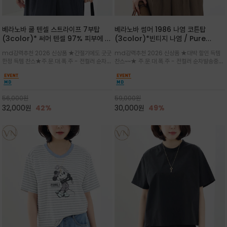
베라노바 쿨 텐셀 스트라이프 7부탑
베라노바 썸머 1986 나염 코튼탑
(3color)* 써머 텐셀 97% 피부에 닿
(3color)*빈티지 나염 / Pure
는 순간 느껴지는 쿨링 터치의 여름 텐셀
Organic Cotton 100% 가볍게 입
md강력추천 2026 신상품 ★간절기에도 굿굿
md강력추천 2026 신상품 ★대박 할인 득템
소재
어도 룩에 감도가 살아나는 베라노바 스
한정 득템 찬스★주.문.대.폭.주 - 전컬러 순차발
찬스~~★ 주.문.대.폭.주 - 전컬러 순차발송중
튜디오 티셔츠
송중~3차 리오더~~★스트라이프 패턴에 여유
~~★살에 닿는 시원한 촉감 강연 코튼 소재로 여
있는 드롭숄더와 7부 소매가 더해져 팔 라인을
유 있는 핏과 경쾌한 기장감이 자연스럽게 체형
자연스럽게 커버해주는 아이템/얇고 가벼운 터
을 커버/빈티지한 레터링 프린트가 은근한 포인
치감으로 편안
트가 되어 데님이나 린넨 팬츠와 감
56,000
원
59,000
원
32,000
원
42%
30,000
원
49%