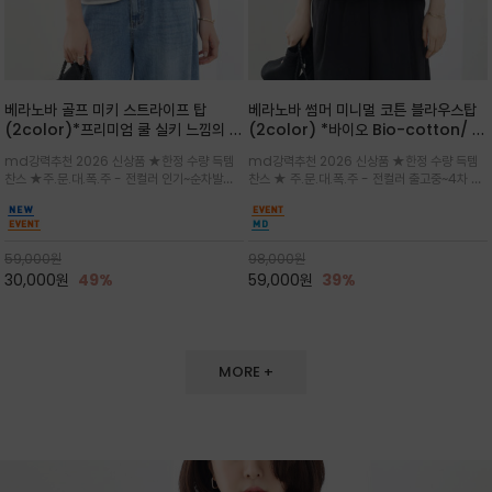
베라노바 골프 미키 스트라이프 탑
베라노바 썸머 미니멀 코튼 블라우스탑
(2color)*프리미엄 쿨 실키 느낌의 폴
(2color) *바이오 Bio-cotton/ 시
리소재와 스판으로 한 경쾌하게 여름내
원한 터치 / 나일론 블랜드 / 티셔츠처
md강력추천 2026 신상품 ★한정 수량 득템
md강력추천 2026 신상품 ★한정 수량 득템
내 ★골프 미키티 포함 구매및 20만원
럼 편안하지만 블라우스처럼 단정한 무
찬스 ★주.문.대.폭.주 - 전컬러 인기~순차발송
찬스 ★ 주.문.대.폭.주 - 전컬러 출고중~4차 리
넘는 구매고객님께는 타이틀리스트 베라
드가 느껴지는 코튼 블라우스 탑
중~★ 화이트 바탕에 그레이·스카이블루 스트라
오더 ★ 넥라인과 뒷 지퍼로 완성도가 높으며 가
노바 골프공 2피스 3구 증정(소진시 마
이프가 산뜻한 컬러감을 연출/안정감 있는 라운
볍게 퍼지는 박시한 실루엣과 크롭 기장이 하체
감)★
드 넥라인과 여유있는 스탠다드 핏으로 여름내내
를 길어 보이게 해주며 와이드 팬츠와 셋업
이쁘게 입으세요 ^^
59,000
원
98,000
원
30,000
원
49%
59,000
원
39%
MORE +