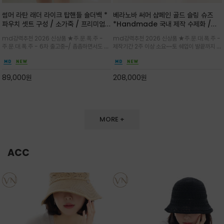
썸머 라탄 래더 라이크 탑핸들 숄더백 *
베라노바 써머 샴페인 골드 슬링 슈즈
파우치 셋트 구성 / 소가죽 / 프리미엄
*Handmade 국내 제작 수제화 /은
라탄 / 내추럴한 라탄 짜임과 블랙 레더
은한 펄감의 레더 텍스처가 발끝을 고급
md강력추천 2026 신상품 ★주.문.폭.주 -
md강력추천 2026 신상품 ★주.문.대.폭.주 -
라이크 배색이 조화롭게 어우러진 탑핸
스럽게 밝혀주는 슬링백 플랫슈
주.문.대.폭.주 - 6차 출고중~/ 촘촘하면서도 입
제작기간 2주 이상 소요~~토 쉐입이 발끝까지 세
들 숄더백
체감 있는 라탄 조직이 여름 무드를 고급스럽게
련된 무드와 발등에 스트랩과 로고 메탈 장식/깔
만들며 부드러운 곡선의 바스켓 실루엣에 넉넉한
끔한 디자인과 베이직한 컬러감으로 높은 활용도
수납감이 느껴지고 탑핸들과 숄더 스트랩으로 다
를 전해주는 디자인 / 데일리 룩부터 포멀한 스타
89,000
원
208,000
원
양한 연출이
일까지 두루 잘 어울리는 활2
MORE +
ACC