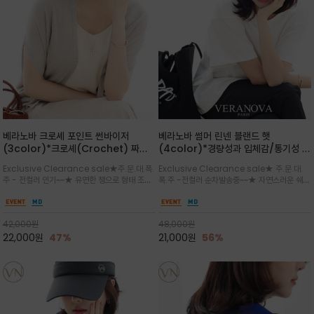
베라노바 크로셰 포인트 썬바이저
베라노바 썸머 린넨 블랜드 햇
(3color)*크로셰(Crochet) 짜임
(4color)*경량성과 입체감/통기성 좋
포인트가 있는 썬바이저/내추럴하고 페
은 짜임과 가벼운 착용감으로 여름 내내
Exclusive Clearance sale★주.문.대.폭.
Exclusive Clearance sale★ 주.문.대.
미닌한 무드를 연출/벨크로 타입이라 휴
쾌적하게 착용/ 뒷트임 있어서 헤어스타
주 - 전컬러 인기~~★ 유연한 챙으로 형태 조절
폭.주 -전컬러 순차발송중~~★ 자연스러운 쉐입
대도 간편
일링에도 편하게 쓰실수 있습니다
이 자유로운 크로셰 바이저/ 딱딱하지 않아 돌돌
과 은은한 로고 디테일이 더해져 데일리룩에 세
말아 휴대하기 좋고, 챙의 모양을 살짝 바꿀 수 있
련된 포인트/베이직한 컬러 구성으로 어떤 스타
는 스타일/데일리부터 휴양지까지 스타일과 실
일에도 손쉽게 매치되며, 휴양지부터 일상까지 활
42,000
원
48,000
원
용성을 모두 갖춘 아이템
용도 높은 아이템
22,000
원
47%
21,000
원
56%