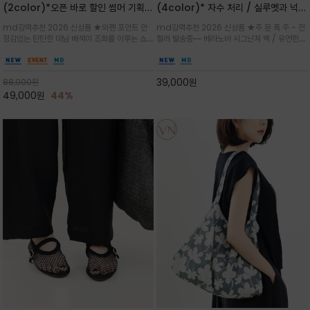
(2color)*오픈 바로 할인 썸머 기획
(4color)* 자수 처리 / 실루엣과 넉넉
★데님, 팬츠, 원피스는 물론 출근룩, 주
한 수납력을 자랑하는 베라노바의 에센
md강력추천 2026 신상품 ★와펜 포인트 안
md강력추천 2026 신상품 ★주.문.폭.주 - 전
말 모임룩, 여행룩까지 ~
셜 숄더백
정감있는 탄탄한 데님 배색이 조화를 이루는 쇼
컬러 발송중~~ 베라노바 시그닌쳐 백 / 유연한
퍼백/넉넉한 수납공간으로 데일리부터 여행까지
텍스처가 몸에 자연스럽게 감기며, 넓은 스트랩
클래식한 네이비·아이보리 스트라이프와 산뜻한
설계로 어깨의 피로도를 낮춰 편안한 착용/가볍
스카이블루 컬러가 너무 이쁜 쇼퍼백
게 들수록 더욱 멋스러운 크링클 텍스처의 데일
39,000
원
88,000
원
리 숄더백
49,000
원
44%