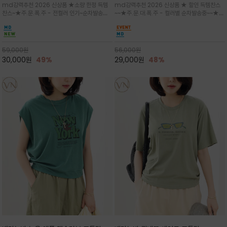
md강력추천 2026 신상품 ★소량 한정 득템
md강력추천 2026 신상품 ★ 할인 득템찬스
는 가벼운 코튼 터치의 반팔 티셔츠입니
의 미를 살려 말의 윤곽선만 스케치하여
찬스~★주.문.폭.주 - 전컬러 인기~순차발송중
~~★주.문.대.폭.주 - 컬러별 순차발송중~~★프
다
감성을 담은 아이템
~★휴양지의 무드를 살려, 색이 바랜 듯한 세피
랑스 감성의 포근하면서도 우아한 무드를 담은
아(Sepia)나 파스텔 톤의 해변 풍경으로 세련
말(Horse) 드로잉 티셔츠는 여유로운 실루엣과
된 뮤트톤 컬러 팔레트로 빈티지한 무드의 선샤
감각적인 아트워크로 고급스러운 여름 스타일링
인 프린트가 더해져 담백하면서도 감각
을 완성할 수 있습니다
59,000
원
56,000
원
30,000
원
49%
29,000
원
48%