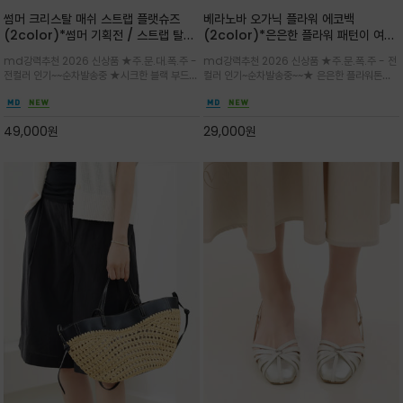
썸머 크리스탈 매쉬 스트랩 플랫슈즈
베라노바 오가닉 플라워 에코백
(2color)*썸머 기획전 / 스트랩 탈착
(2color)*은은한 플라워 패턴이 여름
하지않고 편하게 신으셔도 되는 타입~섬
룩에 산뜻한 포인트를 더해주는 코튼 에
md강력추천 2026 신상품 ★주.문.대.폭.주 -
md강력추천 2026 신상품 ★주.문.폭.주 - 전
세한 메쉬 짜임 위로 은은하게 반짝이는
코백
전컬러 인기~~순차발송중 ★시크한 블랙 부드러
컬러 인기~순차발송중~~★ 은은한 플라워톤이
크리스탈 디테일을 더한 플랫슈즈
운 그레이 컬러로 구성되어 룩에 세련되게 매치
룩에 방해되지않고 시원한 여름무드에 잔잔하고
하게 좋으며 가볍고 시원해 데일리 만능 아이템 /
고급스럽게 내추럴한 감성의 천연 오가닉 코튼소
와이드 팬츠와 함께 데일리룩·출근룩 포인트
재/내부 포켓과 VERANOVA 자수 디테일이 더
49,000
원
29,000
원
해져 완성