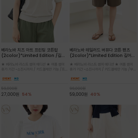
베라노바 치즈 아트 프린팅 코튼탑
베라노바 테일러드 버뮤다 코튼 팬츠
(2color)*Limited Edition /길어
(2color)*Limited Edition 길어진
진 여름의 끝자락까지 멋스럽게 연출하
여름의 끝자락까지 멋스럽게 연출하세요
★ 베라노바 라스트 썸머 에디션 ★ 여름 썸머
★ 베라노바 라스트 썸머 에디션 ★ 여름 썸머
세요 ^^
^^
휴가 기간 ~소진시까지 / 카드결제만 가능 /프론
휴가 기간 ~소진시까지 / 카드결제만 가능 /부드
트의 미니 레터링과 백라인의 감각적인 치즈 일
러운 프리미엄 코튼 블랜드 자연스러운 텍스처와
러스트 프린트가 더해져 과하지 않으면서도 세련
은은한 매트 컬러가 고급스러운 분위기
된 포인트를 완성
59,000
원
99,000
원
27,000
원
54%
59,000
원
40%