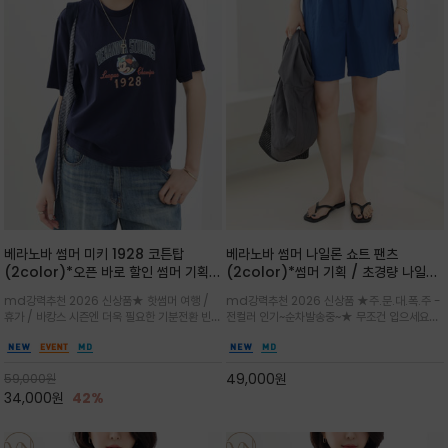
베라노바 썸머 미키 1928 코튼탑
베라노바 썸머 나일론 쇼트 팬츠
(2color)*오픈 바로 할인 썸머 기획
(2color)*썸머 기획 / 초경량 나일론
★ 한정수량 제작 ★ 오가닉 코튼으로
(Lightweight): 입은 듯 안 입은 듯
md강력추천 2026 신상품★ 핫썸머 여행 /
md강력추천 2026 신상품 ★주.문.대.폭.주 -
빈티지 프린트로 여름 하의와 모두 잘어
가벼운 아이템 / 여행 / 일상 / 운동 모
휴가 / 바캉스 시즌엔 더욱 필요한 기분전환 빈티
전컬러 인기~순차발송중~★ 무조건 입으세요~~
울리는 그래픽
두 가능한 아이템
지 무드가 돋보이는 에센셜★네이비와 차분한 카
폭염과 장마 꿉꿉함이 지속되는 한여름날 필수템
키 컬러 위에 빈티지한 크랙 효과의 레트로 감성
입니다^^가볍고 드라이한 터치감의 나일론 소
그래픽을 더해 캐주얼하면서도 세련된 분위기를
재로 완성한 자연스럽게 어우러져 출근룩, 여행
49,000
원
59,000
원
완성
룩, 모임룩, 데일리룩까지 다양하게
34,000
원
42%