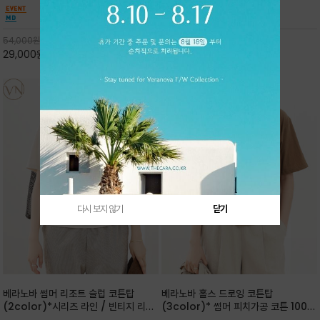
핏 강연티셔츠
안함을 동시에 느낄수 있으며 차분하고 필요한
한 착용감을 선사하며, 자연스럽게 떨어지는 실루
컬러웨이로 단독 또는 린넨 자켓/ 여름점퍼 안에
엣이 편안하며 ★도회적인 무드로 루즈하게 단독
코디하기 만능템 입니다^^
으로도 포인트가 되며, 데일리 활
54,000
원
65,000
원
29,000
원
46%
30,000
원
53%
다시 보지 않기
닫기
베라노바 썸머 리조트 슬럽 코튼탑
베라노바 홀스 드로잉 코튼탑
(2color)*시리즈 라인 / 빈티지 리조
(3color)* 썸머 피치가공 코튼 100프
트 무드의 은은한 슬럽 조직감이 느껴지
로 / 에스파스(Espace) 드로잉 여백