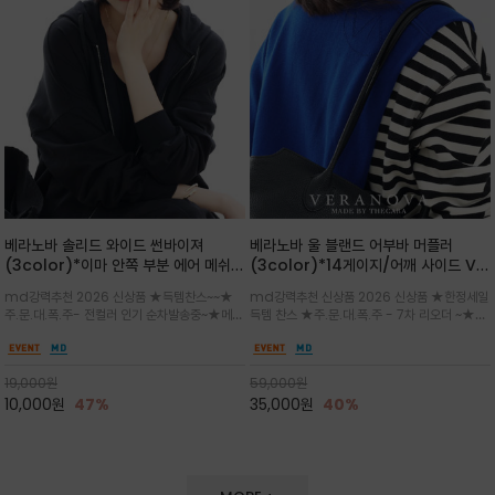
베라노바 솔리드 와이드 썬바이져
베라노바 울 블랜드 어부바 머플러
(3color)*이마 안쪽 부분 에어 메쉬
(3color)*14게이지/어깨 사이드 VN
(Air-Mesh) 쾌적하고 편하게 / 베라
브랜드 스카시 편직 기법 /시선을 사로
md강력추천 2026 신상품 ★득템찬스~~★
md강력추천 신상품 2026 신상품 ★한정세일
노바 심볼 전사 인쇄(Transfer
잡는 감각적인 레이어드 니트 어부바숄/
주.문.대.폭.주- 전컬러 인기 순차발송중~★메쉬
득템 찬스 ★주.문.대.폭.주 - 7차 리오더 ~★셔
Printing)뒷밴딩으로 사이즈 조절이 가
뒷면의 은은한 V자 조직감과 부드러운
쿠션 마감으로 이마 눌림을 최소화하고, 하루 종
츠나 원피스 위에 가볍게 걸쳐 스타일리시한 포
능해 누구나 안정적으로 착용
터치감으로 완성도를 높였으며, 단조로
일 보송보송한 스킨케어 핏(Skin-care fit)을
인트를 주기 좋으며, 소매 끝단에 위치한 실버
운 코디에 특별한 무드를 더해줄 아이템
유지심플한 로고 포인트와 세련된 컬러로 일상,골
'VN' 메탈 로고 장식이 브랜드의 정체성과 고급
19,000
원
59,000
원
프,여행까지~~
스러움을 동시에
10,000
원
47%
35,000
원
40%