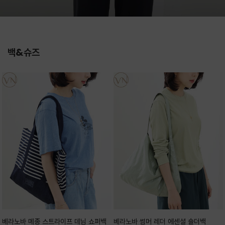
백&슈즈
베라노바 메종 스트라이프 데님 쇼퍼백
베라노바 썸머 레더 에센셜 숄더백