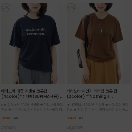
베라노바 메종 에센셜 코튼탑
베라노바 체인지 레터링 코튼 탑
(4color)*수피마(SUPIMA사용) 레
(2color) *"Nothing's
귤러한 사이즈로 편안한 착용감을 전하
change"아무것도 하지않으면 아무일
md강력추천 2026 신상품 ★한정 세일 득템
md강력추천 2026 신상품 ★소량 할인 득템
는 레터링 티셔츠
도 일어나지않는것/감각적인 레터링 프
찬스 ★주.문.대.폭.주 - 전컬러 인기~~8차 리오
찬스 ★주.문.폭.주 - 뉴 컬러 브라운 컬러 출시~
린팅이 돋보이는 베라노바 티셔츠
더 ~화이트 입고 ★ 데일리 아이템 /고유의 그래
전컬러 인기~~~2차 리오더 ★블랙 레터링으로
픽이나 컬러 조합을 통해 'Essential'한 무드를
무드를 만들고 기본 베이스의 컬러감이라 출근시
트렌디하게 해석/범용성이 좋아 여름내내 입기
팬츠나 데님등에 모두 잘 어울리는 디자인 /부드
49,000
원
49,000
원
좋은 컬러웨이와 디자인입니다^^
럽고 유연한 코튼 소재로 편안