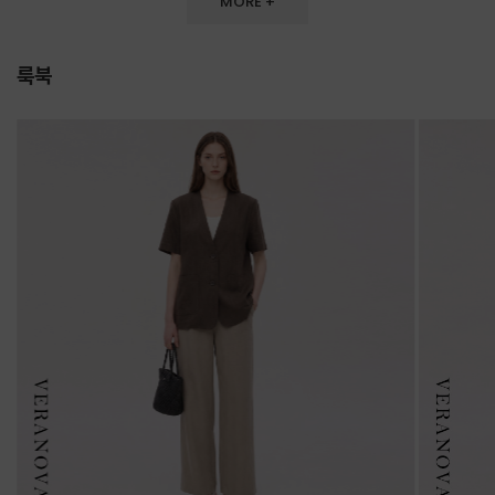
MORE +
룩북