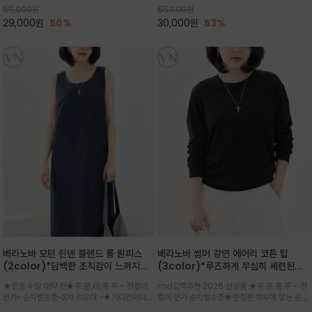
59,000
원
65,000
원
으로도 포인트가 되며, 데일리 활
29,000
원
50%
30,000
원
53%
베라노바 모던 린넨 블랜드 롱 원피스
베라노바 썸머 강연 에어리 코튼 탑
(2color)*담백한 조직감이 느껴지는
(3color)*루즈하게 무심히 세련된핏/
린넨 블렌드 소재로 완성된 슬리브리스
여름 원단 공기처럼 가벼운 촉감/바람을
★한정 수량 대박 찬★주.문.대.폭.주 - 전컬러
md강력추천 2026 신상품 ★주.문.폭.주 - 전
롱 원피스
품은 시원함: 우수한 통기성
인기~ 순차발송중~3차 리오더 ~★가디건이나
컬러 인기 순차발송중★한정판 피부에 닿는 순간
린넨 자켓을 가볍게 걸치면 세련된 오피스룩으로
느껴지는 프리미엄 강연면의 고슬고슬하고 산뜻