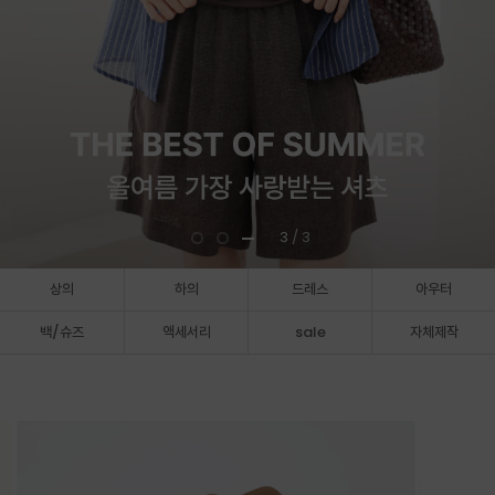
3
/ 3
상의
하의
드레스
아우터
백/슈즈
액세서리
sale
자체제작