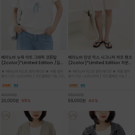
베라노바 뉴욕 아트 그래픽 코튼탑
베라노바 린넨 믹스 시그니처 하프 팬츠
(2color)*Limited Edition /길어
(2color)*Limited Edition 차분한
진 여름의 끝자락까지 멋스럽게 연출하
길이감 허벅지 라인에서 부담없이 길어
★ 베라노바 라스트 썸머 에디션 ★ 여름 썸머
★ 베라노바 라스트 썸머 에디션 ★ 여름 썸머
세요 ^^
진 여름의 끝자락까지 멋스럽게 연출하
휴가 기간 ~소진시까지 / 카드결제만 가능 /산뜻
휴가 기간 ~소진시까지 / 카드결제만 가능 / 앞
세요 ^^
한 컬러를 바탕으로 블루 컬러의 NEW YORK
쪽 원턱 디테일과 여유 있는 실루엣이 자연스럽
레터링과 감각적인 일러스트 프린트가 어우러져
게 체형을 커버해 우아한 비율을 완성
세련된 포인트
49,000
원
99,000
원
20,000
원
59%
59,000
원
40%