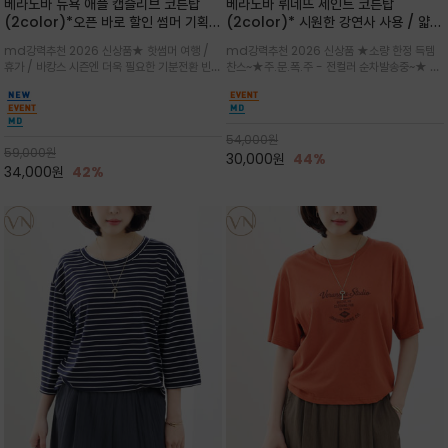
베라노바 뉴욕 애플 캡슬리브 코튼탑
베라노바 뤼네뜨 세인트 코튼탑
(2color)*오픈 바로 할인 썸머 기획
(2color)* 시원한 강연사 사용 / 얇고
★ 한정수량 제작 ★ 강연 코튼으로 빈
가벼우면서도 실의 꼬임 덕분에 원단이
md강력추천 2026 신상품★ 핫썸머 여행 /
md강력추천 2026 신상품 ★소량 한정 득템
티지 프린트로 여름 하의와 모두 잘어울
피부에 잘 달라붙지 않아 통기성이 탁월
휴가 / 바캉스 시즌엔 더욱 필요한 기분전환 빈티
찬스~★주.문.폭.주 - 전컬러 순차발송중~★ 감
리는 그래픽
지 무드★ 부드럽고 유연한 강연 코튼 소재로 피
각적인 선글라스 프린트/안정감 있는 라운드 넥
부에 산뜻하게 닿는 프리미엄 /답답함 없는 라운
라인과 여유 있는 스탠다드 핏으로 부담 없이 착
드 넥라인과 자연스럽게 어깨를 감싸는 캡슬리브
용/과하지 않은 프린트 디테일이 룩에 세련된 위
디자인이 팔 라인을 더욱 날씬
트를 더해 데일리 룩에 포인트
54,000
원
59,000
원
30,000
원
44%
34,000
원
42%