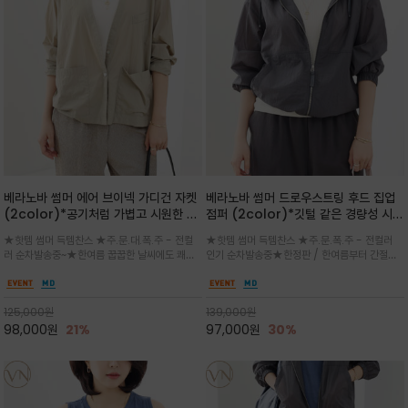
베라노바 썸머 에어 브이넥 가디건 자켓
베라노바 썸머 드로우스트링 후드 집업
(2color)*공기처럼 가볍고 시원한 나
점퍼 (2color)*깃털 같은 경량성 시원
일론 에어 라인 / 마더 오브 자캐 버튼 /
한 프리미엄 나일론 /볼륨 핏
★핫템 썸머 득템찬스 ★주.문.대.폭.주 - 전컬
★핫템 썸머 득템찬스 ★주.문.폭.주 - 전컬러
브이넥 디자인이라 부담없이 쓱쓱~걸치
(Volume Fit)가볍지만 입체적인 실
러 순차발송중~★한여름 꿉꿉한 날씨에도 쾌적
인기 순차발송중★한정판 / 한여름부터 간절기
는 꾸안꾸!!가볍고 바스락한 나일론 블렌
루엣을 유지하는 구조적 디자인
함을 유지하는 나일론 소재 브이넥 가디건 스타
까지~후드 스트링과 프런트 지퍼, 밴딩 소매, 밑
드 소재감이 세련된 무드를 더해주는 가
일 자켓은 가벼운 무게감과 방수성 덕분에 여름
단 스토퍼 디테일로 핏 조절이 가능해 실용적/바
디건 스타일
철 활용도 만점 / 모던한 디자인으로 이너와 팬츠
스락한 텍스처가 몸에 달라붙지 않아 산뜻하며
125,000
원
139,000
원
등과 밸런스를 맞춥니다
가볍게 비치는 세련된후드
98,000
원
21%
97,000
원
30%