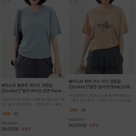
베라노바 써머 카누 미키 코튼탑
베라노바 봉쥬르 세리프 코튼탑
(2color)*얇은 슬라브(Slub)소재
(2color)*썸머 바이오 강연 Pure
부드럽고 폭염에도 시원하게 착용 가능
md강력추천 2026 신상품 ★대박 득템찬스
Cotton / 세리프 폰트를 선택하고 감
하며, 몸에 잘 달라붙지 않아 쾌적
md강력추천 2026 신상품 ★한정 수량 득템
~~★주.문.대.폭.주 - 전컬러 인기~~순차발송중
성적인 프랑스어 수식어를 조합
찬스 ★ 주.문.대.폭.주 - 전컬러 인기~~★여름
~★썸머 무드의 프린트가 매력적이며 여유 있는
의 시원한 감성/자연스러운 필기체 파리지앵의
드롭숄더 핏과 부드러운 라운드넥이 편안하며, 앞
여유로운 감성/피부에 닿는 순간 기분 좋은 청량
면 캐릭터 프린트가 캐주얼한 포인트를 더해줍니
한 원단을 사용해 데일리 코디 만능 아이템
59,000
원
다.
56,000
원
30,000
원
49%
29,000
원
48%