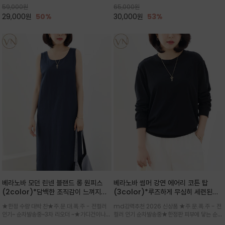
59,000
원
65,000
원
으로도 포인트가 되며, 데일리 활
29,000
원
50%
30,000
원
53%
베라노바 모던 린넨 블랜드 롱 원피스
베라노바 썸머 강연 에어리 코튼 탑
(2color)*담백한 조직감이 느껴지는
(3color)*루즈하게 무심히 세련된핏/
린넨 블렌드 소재로 완성된 슬리브리스
여름 원단 공기처럼 가벼운 촉감/바람을
★한정 수량 대박 찬★주.문.대.폭.주 - 전컬러
md강력추천 2026 신상품 ★주.문.폭.주 - 전
롱 원피스
품은 시원함: 우수한 통기성
인기~ 순차발송중~3차 리오더 ~★가디건이나
컬러 인기 순차발송중★한정판 피부에 닿는 순간
린넨 자켓을 가볍게 걸치면 세련된 오피스룩으로
느껴지는 프리미엄 강연면의 고슬고슬하고 산뜻