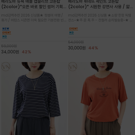
베라노바 뉴욕 애플 캡슬리브 코튼탑
베라노바 뤼네뜨 세인트 코튼탑
(2color)*오픈 바로 할인 썸머 기획
(2color)* 시원한 강연사 사용 / 얇고
★ 한정수량 제작 ★ 강연 코튼으로 빈
가벼우면서도 실의 꼬임 덕분에 원단이
md강력추천 2026 신상품★ 핫썸머 여행 /
md강력추천 2026 신상품 ★소량 한정 득템
티지 프린트로 여름 하의와 모두 잘어울
피부에 잘 달라붙지 않아 통기성이 탁월
휴가 / 바캉스 시즌엔 더욱 필요한 기분전환 빈티
찬스~★주.문.폭.주 - 전컬러 순차발송중~★ 감
리는 그래픽
지 무드★ 부드럽고 유연한 강연 코튼 소재로 피
각적인 선글라스 프린트/안정감 있는 라운드 넥
부에 산뜻하게 닿는 프리미엄 /답답함 없는 라운
라인과 여유 있는 스탠다드 핏으로 부담 없이 착
드 넥라인과 자연스럽게 어깨를 감싸는 캡슬리브
용/과하지 않은 프린트 디테일이 룩에 세련된 위
디자인이 팔 라인을 더욱 날씬
트를 더해 데일리 룩에 포인트
54,000
원
59,000
원
30,000
원
44%
34,000
원
42%