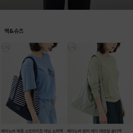
백&슈즈
베라노바 메종 스트라이프 데님 쇼퍼백
베라노바 썸머 레더 에센셜 숄더백