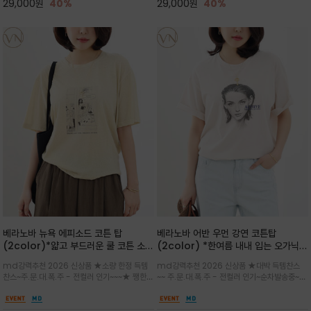
29,000
원
40%
29,000
원
40%
베라노바 뉴욕 에피소드 코튼 탑
베라노바 어반 우먼 강연 코튼탑
(2color)*얇고 부드러운 쿨 코튼 소재
(2color) *한여름 내내 입는 오가닉
/ 릴렉스드 핏 (Relaxed Fit) 편안하
강연 코튼 / Partial Printing/라인
md강력추천 2026 신상품 ★소량 한정 득템
md강력추천 2026 신상품 ★대박 득템찬스
고 자연스러운 멋이 있는 핏으로 여름내
워크 (Line Work) & 스케치/감각적
찬스~주.문.대.폭.주 - 전컬러 인기~~~★ 쨍한듯
~~ 주.문.대.폭.주 - 전컬러 인기~순차발송중~★
내 편하고 감각적으로 입으세요
인 아트워크 프린트가 시선을 끄는 루즈
세련된 컬러감에 빈티지한 무드의 아트 프린팅과
시원한 터치감의 오가닉 강연 코튼 소재로 편안
핏 강연티셔츠
내추럴한 컬러감이 매력적인 티셔츠/여유로운
한 착용감을 선사하며, 자연스럽게 떨어지는 실루
실루엣과 부드러운 터치감으로 편안하게 착용
엣이 편안하며 ★도회적인 무드로 루즈하게 단독