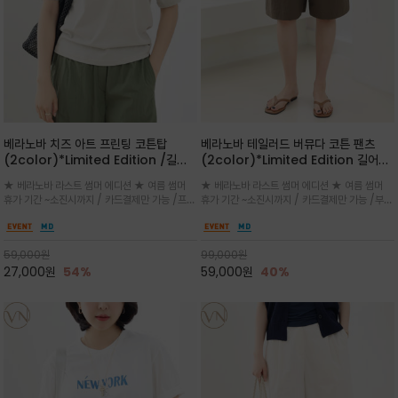
베라노바 치즈 아트 프린팅 코튼탑
베라노바 테일러드 버뮤다 코튼 팬츠
(2color)*Limited Edition /길어
(2color)*Limited Edition 길어진
진 여름의 끝자락까지 멋스럽게 연출하
여름의 끝자락까지 멋스럽게 연출하세요
★ 베라노바 라스트 썸머 에디션 ★ 여름 썸머
★ 베라노바 라스트 썸머 에디션 ★ 여름 썸머
세요 ^^
^^
휴가 기간 ~소진시까지 / 카드결제만 가능 /프론
휴가 기간 ~소진시까지 / 카드결제만 가능 /부드
트의 미니 레터링과 백라인의 감각적인 치즈 일
러운 프리미엄 코튼 블랜드 자연스러운 텍스처와
러스트 프린트가 더해져 과하지 않으면서도 세련
은은한 매트 컬러가 고급스러운 분위기
된 포인트를 완성
59,000
원
99,000
원
27,000
원
54%
59,000
원
40%