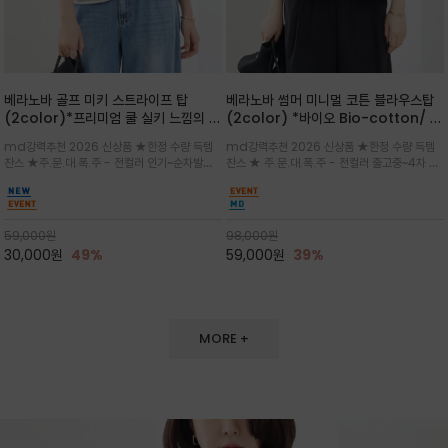
베라노바 골프 미키 스트라이프 탑
베라노바 썸머 미니멀 코튼 블라우스탑
(2color)*프리미엄 쿨 실키 느낌의 폴
(2color) *바이오 Bio-cotton/ 시
리소재와 스판으로 한 경쾌하게 여름내
원한 터치 / 나일론 블랜드 / 티셔츠처
md강력추천 2026 신상품 ★한정 수량 득템
md강력추천 2026 신상품 ★한정 수량 득템
내 ★골프 미키티 포함 구매및 20만원
럼 편안하지만 블라우스처럼 단정한 무
찬스 ★주.문.대.폭.주 - 전컬러 인기~순차발송
찬스 ★ 주.문.대.폭.주 - 전컬러 출고중~4차 리
넘는 구매고객님께는 타이틀리스트 베라
드가 느껴지는 코튼 블라우스 탑
중~★ 화이트 바탕에 그레이·스카이블루 스트라
오더 ★ 넥라인과 뒷 지퍼로 완성도가 높으며 가
노바 골프공 2피스 3구 증정(소진시 마
이프가 산뜻한 컬러감을 연출/안정감 있는 라운
볍게 퍼지는 박시한 실루엣과 크롭 기장이 하체
감)★
드 넥라인과 여유있는 스탠다드 핏으로 여름내내
를 길어 보이게 해주며 와이드 팬츠와 셋업
이쁘게 입으세요 ^^
59,000
원
98,000
원
30,000
원
49%
59,000
원
39%
MORE +