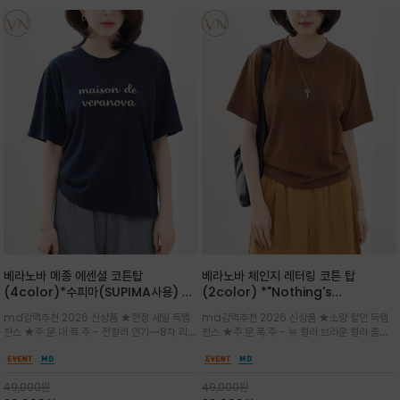
베라노바 메종 에센셜 코튼탑
베라노바 체인지 레터링 코튼 탑
(4color)*수피마(SUPIMA사용) 레
(2color) *"Nothing's
귤러한 사이즈로 편안한 착용감을 전하
change"아무것도 하지않으면 아무일
md강력추천 2026 신상품 ★한정 세일 득템
md강력추천 2026 신상품 ★소량 할인 득템
는 레터링 티셔츠
도 일어나지않는것/감각적인 레터링 프
찬스 ★주.문.대.폭.주 - 전컬러 인기~~8차 리오
찬스 ★주.문.폭.주 - 뉴 컬러 브라운 컬러 출시~
린팅이 돋보이는 베라노바 티셔츠
더 ~화이트 입고 ★ 데일리 아이템 /고유의 그래
전컬러 인기~~~2차 리오더 ★블랙 레터링으로
픽이나 컬러 조합을 통해 'Essential'한 무드를
무드를 만들고 기본 베이스의 컬러감이라 출근시
트렌디하게 해석/범용성이 좋아 여름내내 입기
팬츠나 데님등에 모두 잘 어울리는 디자인 /부드
49,000
원
49,000
원
좋은 컬러웨이와 디자인입니다^^
럽고 유연한 코튼 소재로 편안