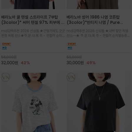
베라노바 쿨 텐셀 스트라이프 7부탑
베라노바 썸머 1986 나염 코튼탑
(3color)* 써머 텐셀 97% 피부에 닿
(3color)*빈티지 나염 / Pure
는 순간 느껴지는 쿨링 터치의 여름 텐셀
Organic Cotton 100% 가볍게 입
md강력추천 2026 신상품 ★간절기에도 굿굿
md강력추천 2026 신상품 ★대박 할인 득템
소재
어도 룩에 감도가 살아나는 베라노바 스
한정 득템 찬스★주.문.대.폭.주 - 전컬러 순차발
찬스~~★ 주.문.대.폭.주 - 전컬러 순차발송중
튜디오 티셔츠
송중~3차 리오더~~★스트라이프 패턴에 여유
~~★살에 닿는 시원한 촉감 강연 코튼 소재로 여
있는 드롭숄더와 7부 소매가 더해져 팔 라인을
유 있는 핏과 경쾌한 기장감이 자연스럽게 체형
자연스럽게 커버해주는 아이템/얇고 가벼운 터
을 커버/빈티지한 레터링 프린트가 은근한 포인
치감으로 편안
트가 되어 데님이나 린넨 팬츠와 감
56,000
원
59,000
원
32,000
원
42%
30,000
원
49%