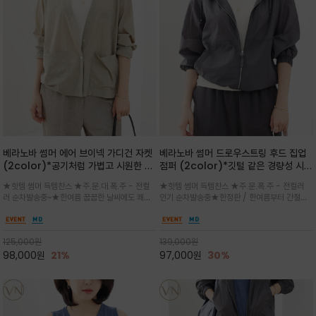
베라노바 썸머 에어 브이넥 가디건 자켓
베라노바 썸머 드로우스트링 후드 집업
(2color)*공기처럼 가볍고 시원한 나
점퍼 (2color)*깃털 같은 경량성 시원
일론 에어 라인 / 마더 오브 자캐 버튼 /
한 프리미엄 나일론 /볼륨 핏
★핫템 썸머 득템찬스 ★주.문.대.폭.주 - 전컬
★핫템 썸머 득템찬스 ★주.문.폭.주 - 전컬러
브이넥 디자인이라 부담없이 쓱쓱~걸치
(Volume Fit)가볍지만 입체적인 실
러 순차발송중~★한여름 꿉꿉한 날씨에도 쾌적
인기 순차발송중★한정판 / 한여름부터 간절기
는 꾸안꾸!!가볍고 바스락한 나일론 블렌
루엣을 유지하는 구조적 디자인
함을 유지하는 나일론 소재 브이넥 가디건 스타
까지~후드 스트링과 프런트 지퍼, 밴딩 소매, 밑
드 소재감이 세련된 무드를 더해주는 가
일 자켓은 가벼운 무게감과 방수성 덕분에 여름
단 스토퍼 디테일로 핏 조절이 가능해 실용적/바
디건 스타일
철 활용도 만점 / 모던한 디자인으로 이너와 팬츠
스락한 텍스처가 몸에 달라붙지 않아 산뜻하며
125,000
원
139,000
원
등과 밸런스를 맞춥니다
가볍게 비치는 세련된후드
98,000
원
21%
97,000
원
30%