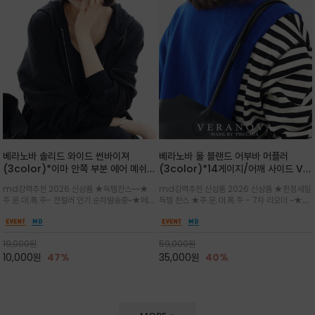
베라노바 솔리드 와이드 썬바이져
베라노바 울 블랜드 어부바 머플러
(3color)*이마 안쪽 부분 에어 메쉬
(3color)*14게이지/어깨 사이드 VN
(Air-Mesh) 쾌적하고 편하게 / 베라
브랜드 스카시 편직 기법 /시선을 사로
md강력추천 2026 신상품 ★득템찬스~~★
md강력추천 신상품 2026 신상품 ★한정세일
노바 심볼 전사 인쇄(Transfer
잡는 감각적인 레이어드 니트 어부바숄/
주.문.대.폭.주- 전컬러 인기 순차발송중~★메쉬
득템 찬스 ★주.문.대.폭.주 - 7차 리오더 ~★셔
Printing)뒷밴딩으로 사이즈 조절이 가
뒷면의 은은한 V자 조직감과 부드러운
쿠션 마감으로 이마 눌림을 최소화하고, 하루 종
츠나 원피스 위에 가볍게 걸쳐 스타일리시한 포
능해 누구나 안정적으로 착용
터치감으로 완성도를 높였으며, 단조로
일 보송보송한 스킨케어 핏(Skin-care fit)을
인트를 주기 좋으며, 소매 끝단에 위치한 실버
운 코디에 특별한 무드를 더해줄 아이템
유지심플한 로고 포인트와 세련된 컬러로 일상,골
'VN' 메탈 로고 장식이 브랜드의 정체성과 고급
19,000
원
59,000
원
프,여행까지~~
스러움을 동시에
10,000
원
47%
35,000
원
40%