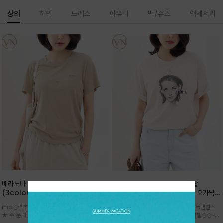
상의
하의
드레스
아우터
백/슈즈
액세서리
베라노바 심플 VN13 코튼탑
베라노바 어반 우먼 강연 코튼탑
(3color)*썸머 바이오 강연/ 스판 너
(2color) *한여름 내내 입는 오가닉
무 좋고 옷감 시원한 프리미엄 소재 / 군
강연 코튼 / Partial Printing/라인
md강력추천 2026 신상품 ★한정 대박 세일
md강력추천 2026 신상품 ★대박 득템찬스
더더기 없이 깔끔한 무드가 매력적인
워크 (Line Work) & 스케치/감각적
★ 주.문.대.폭.주 - 전컬러 인기~순차발송중
~~ 주.문.대.폭.주 - 전컬러 인기~순차발송중~★
VN13 코튼 티셔츠
인 아트워크 프린트가 시선을 끄는 루즈
~~3차 리오더 ★ 기분좋게 적당히 슬림하게~ 편
시원한 터치감의 오가닉 강연 코튼 소재로 편안