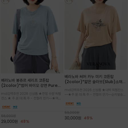
베라노바 써머 카누 미키 코튼탑
베라노바 봉쥬르 세리프 코튼탑
(2color)*얇은 슬라브(Slub)소재
(2color)*썸머 바이오 강연 Pure
부드럽고 폭염에도 시원하게 착용 가능
md강력추천 2026 신상품 ★대박 득템찬스
Cotton / 세리프 폰트를 선택하고 감
하며, 몸에 잘 달라붙지 않아 쾌적
md강력추천 2026 신상품 ★한정 수량 득템
~~★주.문.대.폭.주 - 전컬러 인기~~순차발송중
성적인 프랑스어 수식어를 조합
찬스 ★ 주.문.대.폭.주 - 전컬러 인기~~★여름
~★썸머 무드의 프린트가 매력적이며 여유 있는
의 시원한 감성/자연스러운 필기체 파리지앵의
드롭숄더 핏과 부드러운 라운드넥이 편안하며, 앞
여유로운 감성/피부에 닿는 순간 기분 좋은 청량
면 캐릭터 프린트가 캐주얼한 포인트를 더해줍니
한 원단을 사용해 데일리 코디 만능 아이템
59,000
원
다.
56,000
원
30,000
원
49%
29,000
원
48%