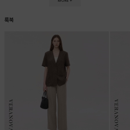
MORE +
룩북