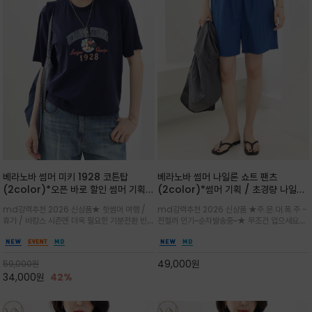
베라노바 썸머 미키 1928 코튼탑
베라노바 썸머 나일론 쇼트 팬츠
(2color)*오픈 바로 할인 썸머 기획
(2color)*썸머 기획 / 초경량 나일론
★ 한정수량 제작 ★ 오가닉 코튼으로
(Lightweight): 입은 듯 안 입은 듯
md강력추천 2026 신상품★ 핫썸머 여행 /
md강력추천 2026 신상품 ★주.문.대.폭.주 -
빈티지 프린트로 여름 하의와 모두 잘어
가벼운 아이템 / 여행 / 일상 / 운동 모
휴가 / 바캉스 시즌엔 더욱 필요한 기분전환 빈티
전컬러 인기~순차발송중~★ 무조건 입으세요~~
울리는 그래픽
두 가능한 아이템
지 무드가 돋보이는 에센셜★네이비와 차분한 카
폭염과 장마 꿉꿉함이 지속되는 한여름날 필수템
키 컬러 위에 빈티지한 크랙 효과의 레트로 감성
입니다^^가볍고 드라이한 터치감의 나일론 소
그래픽을 더해 캐주얼하면서도 세련된 분위기를
재로 완성한 자연스럽게 어우러져 출근룩, 여행
49,000
원
59,000
원
완성
룩, 모임룩, 데일리룩까지 다양하게
34,000
원
42%