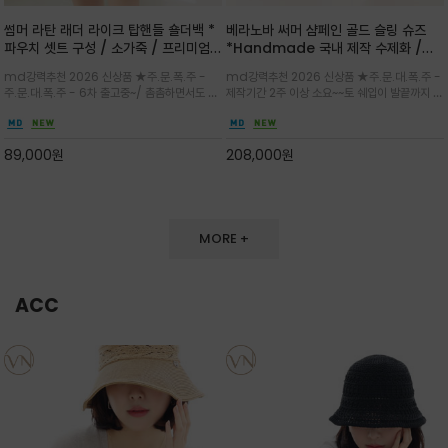
썸머 라탄 래더 라이크 탑핸들 숄더백 *
베라노바 써머 샴페인 골드 슬링 슈즈
파우치 셋트 구성 / 소가죽 / 프리미엄
*Handmade 국내 제작 수제화 /은
라탄 / 내추럴한 라탄 짜임과 블랙 레더
은한 펄감의 레더 텍스처가 발끝을 고급
md강력추천 2026 신상품 ★주.문.폭.주 -
md강력추천 2026 신상품 ★주.문.대.폭.주 -
라이크 배색이 조화롭게 어우러진 탑핸
스럽게 밝혀주는 슬링백 플랫슈
주.문.대.폭.주 - 6차 출고중~/ 촘촘하면서도 입
제작기간 2주 이상 소요~~토 쉐입이 발끝까지 세
들 숄더백
체감 있는 라탄 조직이 여름 무드를 고급스럽게
련된 무드와 발등에 스트랩과 로고 메탈 장식/깔
만들며 부드러운 곡선의 바스켓 실루엣에 넉넉한
끔한 디자인과 베이직한 컬러감으로 높은 활용도
수납감이 느껴지고 탑핸들과 숄더 스트랩으로 다
를 전해주는 디자인 / 데일리 룩부터 포멀한 스타
89,000
원
208,000
원
양한 연출이
일까지 두루 잘 어울리는 활2
MORE +
ACC