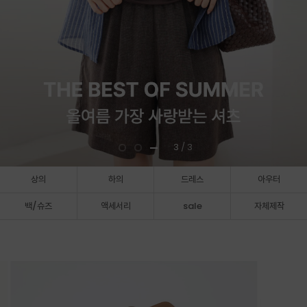
3
/ 3
상의
하의
드레스
아우터
백/슈즈
액세서리
sale
자체제작