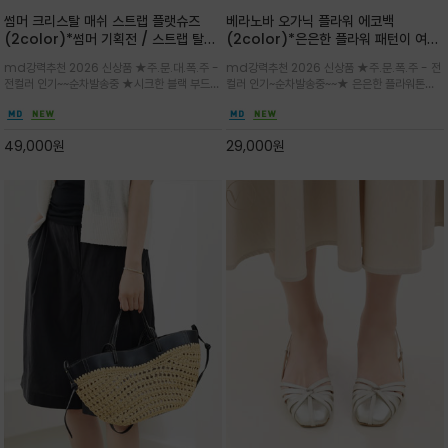
썸머 크리스탈 매쉬 스트랩 플랫슈즈
베라노바 오가닉 플라워 에코백
(2color)*썸머 기획전 / 스트랩 탈착
(2color)*은은한 플라워 패턴이 여름
하지않고 편하게 신으셔도 되는 타입~섬
룩에 산뜻한 포인트를 더해주는 코튼 에
md강력추천 2026 신상품 ★주.문.대.폭.주 -
md강력추천 2026 신상품 ★주.문.폭.주 - 전
세한 메쉬 짜임 위로 은은하게 반짝이는
코백
전컬러 인기~~순차발송중 ★시크한 블랙 부드러
컬러 인기~순차발송중~~★ 은은한 플라워톤이
크리스탈 디테일을 더한 플랫슈즈
운 그레이 컬러로 구성되어 룩에 세련되게 매치
룩에 방해되지않고 시원한 여름무드에 잔잔하고
하게 좋으며 가볍고 시원해 데일리 만능 아이템 /
고급스럽게 내추럴한 감성의 천연 오가닉 코튼소
와이드 팬츠와 함께 데일리룩·출근룩 포인트
재/내부 포켓과 VERANOVA 자수 디테일이 더
49,000
원
29,000
원
해져 완성