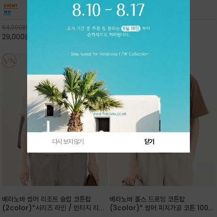
핏 강연티셔츠
안함을 동시에 느낄수 있으며 차분하고 필요한
한 착용감을 선사하며, 자연스럽게 떨어지는 실루
컬러웨이로 단독 또는 린넨 자켓/ 여름점퍼 안에
엣이 편안하며 ★도회적인 무드로 루즈하게 단독
코디하기 만능템 입니다^^
으로도 포인트가 되며, 데일리 활
54,000
원
65,000
원
29,000
원
46%
30,000
원
53%
다시 보지 않기
닫기
베라노바 썸머 리조트 슬럽 코튼탑
베라노바 홀스 드로잉 코튼탑
(2color)*시리즈 라인 / 빈티지 리조
(3color)* 썸머 피치가공 코튼 100프
트 무드의 은은한 슬럽 조직감이 느껴지
로 / 에스파스(Espace) 드로잉 여백