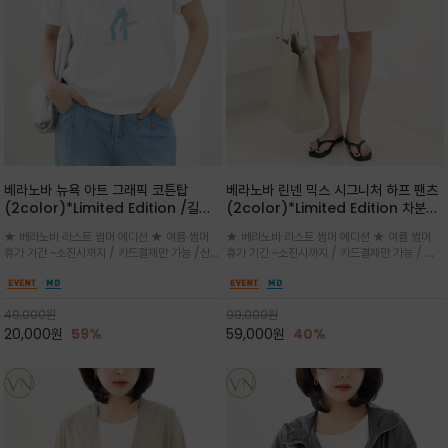
베라노바 뉴욕 아트 그래픽 코튼탑
베라노바 린넨 믹스 시그니처 하프 팬츠
(2color)*Limited Edition /길어
(2color)*Limited Edition 차분한
진 여름의 끝자락까지 멋스럽게 연출하
길이감 허벅지 라인에서 부담없이 길어
★ 베라노바 라스트 썸머 에디션 ★ 여름 썸머
★ 베라노바 라스트 썸머 에디션 ★ 여름 썸머
세요 ^^
진 여름의 끝자락까지 멋스럽게 연출하
휴가 기간 ~소진시까지 / 카드결제만 가능 /산뜻
휴가 기간 ~소진시까지 / 카드결제만 가능 / 앞
세요 ^^
한 컬러를 바탕으로 블루 컬러의 NEW YORK
쪽 원턱 디테일과 여유 있는 실루엣이 자연스럽
레터링과 감각적인 일러스트 프린트가 어우러져
게 체형을 커버해 우아한 비율을 완성
세련된 포인트
49,000
원
99,000
원
20,000
원
59%
59,000
원
40%