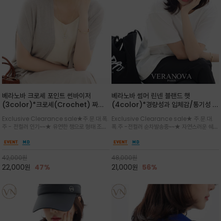
베라노바 크로셰 포인트 썬바이저
베라노바 썸머 린넨 블랜드 햇
(3color)*크로셰(Crochet) 짜임
(4color)*경량성과 입체감/통기성 좋
포인트가 있는 썬바이저/내추럴하고 페
은 짜임과 가벼운 착용감으로 여름 내내
Exclusive Clearance sale★주.문.대.폭.
Exclusive Clearance sale★ 주.문.대.
미닌한 무드를 연출/벨크로 타입이라 휴
쾌적하게 착용/ 뒷트임 있어서 헤어스타
주 - 전컬러 인기~~★ 유연한 챙으로 형태 조절
폭.주 -전컬러 순차발송중~~★ 자연스러운 쉐입
대도 간편
일링에도 편하게 쓰실수 있습니다
이 자유로운 크로셰 바이저/ 딱딱하지 않아 돌돌
과 은은한 로고 디테일이 더해져 데일리룩에 세
말아 휴대하기 좋고, 챙의 모양을 살짝 바꿀 수 있
련된 포인트/베이직한 컬러 구성으로 어떤 스타
는 스타일/데일리부터 휴양지까지 스타일과 실
일에도 손쉽게 매치되며, 휴양지부터 일상까지 활
42,000
원
48,000
원
용성을 모두 갖춘 아이템
용도 높은 아이템
22,000
원
47%
21,000
원
56%