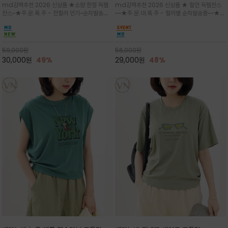
md강력추천 2026 신상품 ★소량 한정 득템
md강력추천 2026 신상품 ★ 할인 득템찬스
는 가벼운 코튼 터치의 반팔 티셔츠입니
의 미를 살려 말의 윤곽선만 스케치하여
찬스~★주.문.폭.주 - 전컬러 인기~순차발송중
~~★주.문.대.폭.주 - 컬러별 순차발송중~~★프
다
감성을 담은 아이템
~★휴양지의 무드를 살려, 색이 바랜 듯한 세피
랑스 감성의 포근하면서도 우아한 무드를 담은
아(Sepia)나 파스텔 톤의 해변 풍경으로 세련
말(Horse) 드로잉 티셔츠는 여유로운 실루엣과
된 뮤트톤 컬러 팔레트로 빈티지한 무드의 선샤
감각적인 아트워크로 고급스러운 여름 스타일링
인 프린트가 더해져 담백하면서도 감각
을 완성할 수 있습니다
59,000
원
56,000
원
30,000
원
49%
29,000
원
48%