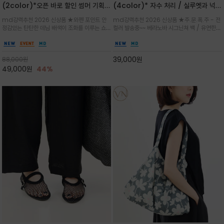
(2color)*오픈 바로 할인 썸머 기획
(4color)* 자수 처리 / 실루엣과 넉넉
★데님, 팬츠, 원피스는 물론 출근룩, 주
한 수납력을 자랑하는 베라노바의 에센
md강력추천 2026 신상품 ★와펜 포인트 안
md강력추천 2026 신상품 ★주.문.폭.주 - 전
말 모임룩, 여행룩까지 ~
셜 숄더백
정감있는 탄탄한 데님 배색이 조화를 이루는 쇼
컬러 발송중~~ 베라노바 시그닌쳐 백 / 유연한
퍼백/넉넉한 수납공간으로 데일리부터 여행까지
텍스처가 몸에 자연스럽게 감기며, 넓은 스트랩
클래식한 네이비·아이보리 스트라이프와 산뜻한
설계로 어깨의 피로도를 낮춰 편안한 착용/가볍
스카이블루 컬러가 너무 이쁜 쇼퍼백
게 들수록 더욱 멋스러운 크링클 텍스처의 데일
39,000
원
88,000
원
리 숄더백
49,000
원
44%