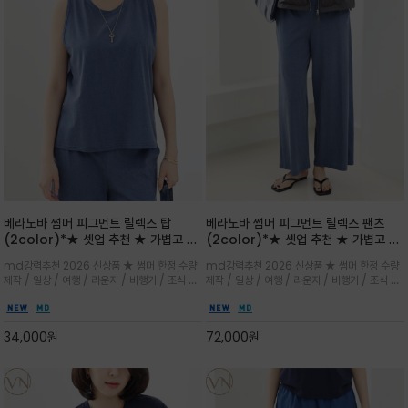
베라노바 썸머 피그먼트 릴렉스 탑
베라노바 썸머 피그먼트 릴렉스 팬츠
(2color)*★ 셋업 추천 ★ 가볍고 부
(2color)*★ 셋업 추천 ★ 가볍고 부
드러운 터치감이 돋보이는 피그먼트 코
드러운 터치감이 돋보이는 피그먼트 코
md강력추천 2026 신상품 ★ 썸머 한정 수량
md강력추천 2026 신상품 ★ 썸머 한정 수량
튼 소재로 완성
튼 소재로 완성
제작 / 일상 / 여행 / 라운지 / 비행기 / 조식 /
제작 / 일상 / 여행 / 라운지 / 비행기 / 조식 /
꾸안꾸 이지 컴포트 라인으로 얇고 부드러운 피
꾸안꾸 이지 컴포트 라인으로 얇고 부드러운 피
그먼트로 제작되어 편하고 가볍게 후회없으실 아
그먼트로 제작되어 편하고 가볍게 후회없으실 아
이템 입니다
이템 입니다
34,000
원
72,000
원