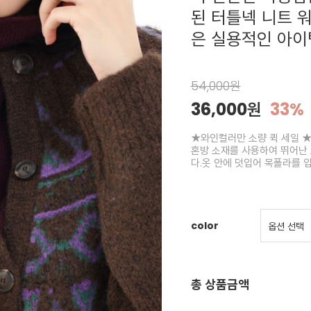
된 터틀넥 니트 
은 실용적인 아이
54,000원
36,000원
33%
★와인컬러만 소량 퀵 세일 ★주
혼방 소재를 사용하여 뛰어난 
다.옷 안에 덧입어 목폴라를 
color
총 상품금액