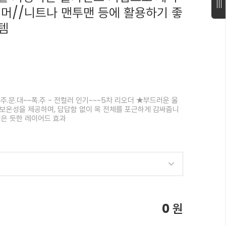
워머//니트나 맨투맨 등에 활용하기 좋
템
.문.대~~폭.주 - 전컬러 인기~~~5차 리오더 ★부드러운 울
보온성을 제공하며, 답답함 없이 목 전체를 포근하게 감싸줍니
입은 듯한 레이어드 효과
0
원