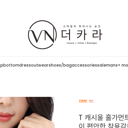
op
bottom
dress
outwear
shoes/bag
accessories
sale
mans
+ mo
T 캐시울 홀가먼트
이 편안한 착용감