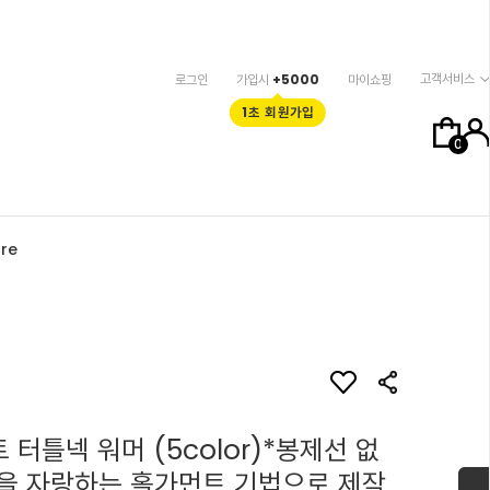
고객서비스
로그인
가입시
+5000
마이쇼핑
1초 회원가입
0
re
 터틀넥 워머 (5color)*봉제선 없
을 자랑하는 홀가먼트 기법으로 제작