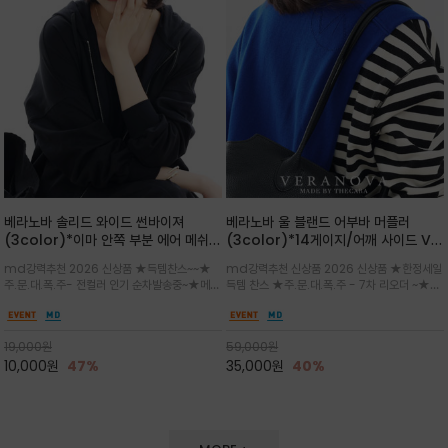
베라노바 솔리드 와이드 썬바이져
베라노바 울 블랜드 어부바 머플러
(3color)*이마 안쪽 부분 에어 메쉬
(3color)*14게이지/어깨 사이드 VN
(Air-Mesh) 쾌적하고 편하게 / 베라
브랜드 스카시 편직 기법 /시선을 사로
md강력추천 2026 신상품 ★득템찬스~~★
md강력추천 신상품 2026 신상품 ★한정세일
노바 심볼 전사 인쇄(Transfer
잡는 감각적인 레이어드 니트 어부바숄/
주.문.대.폭.주- 전컬러 인기 순차발송중~★메쉬
득템 찬스 ★주.문.대.폭.주 - 7차 리오더 ~★셔
Printing)뒷밴딩으로 사이즈 조절이 가
뒷면의 은은한 V자 조직감과 부드러운
쿠션 마감으로 이마 눌림을 최소화하고, 하루 종
츠나 원피스 위에 가볍게 걸쳐 스타일리시한 포
능해 누구나 안정적으로 착용
터치감으로 완성도를 높였으며, 단조로
일 보송보송한 스킨케어 핏(Skin-care fit)을
인트를 주기 좋으며, 소매 끝단에 위치한 실버
운 코디에 특별한 무드를 더해줄 아이템
유지심플한 로고 포인트와 세련된 컬러로 일상,골
'VN' 메탈 로고 장식이 브랜드의 정체성과 고급
19,000
원
59,000
원
프,여행까지~~
스러움을 동시에
10,000
원
47%
35,000
원
40%