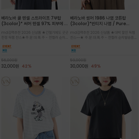
베라노바 쿨 텐셀 스트라이프 7부탑
베라노바 썸머 1986 나염 코튼탑
(3color)* 써머 텐셀 97% 피부에 닿
(3color)*빈티지 나염 / Pure
는 순간 느껴지는 쿨링 터치의 여름 텐셀
Organic Cotton 100% 가볍게 입
md강력추천 2026 신상품 ★간절기에도 굿굿
md강력추천 2026 신상품 ★대박 할인 득템
소재
어도 룩에 감도가 살아나는 베라노바 스
한정 득템 찬스★주.문.대.폭.주 - 전컬러 순차발
찬스~~★ 주.문.대.폭.주 - 전컬러 순차발송중
튜디오 티셔츠
송중~3차 리오더~~★스트라이프 패턴에 여유
~~★살에 닿는 시원한 촉감 강연 코튼 소재로 여
있는 드롭숄더와 7부 소매가 더해져 팔 라인을
유 있는 핏과 경쾌한 기장감이 자연스럽게 체형
자연스럽게 커버해주는 아이템/얇고 가벼운 터
을 커버/빈티지한 레터링 프린트가 은근한 포인
치감으로 편안
트가 되어 데님이나 린넨 팬츠와 감
56,000
원
59,000
원
32,000
원
42%
30,000
원
49%