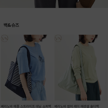
백&슈즈
베라노바 메종 스트라이프 데님 쇼퍼백
베라노바 썸머 레더 에센셜 숄더백