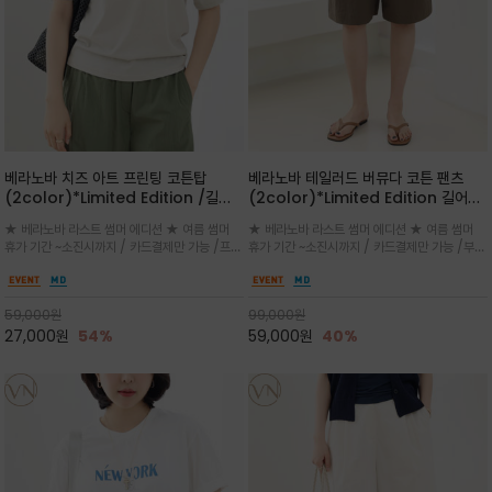
베라노바 치즈 아트 프린팅 코튼탑
베라노바 테일러드 버뮤다 코튼 팬츠
(2color)*Limited Edition /길어
(2color)*Limited Edition 길어진
진 여름의 끝자락까지 멋스럽게 연출하
여름의 끝자락까지 멋스럽게 연출하세요
★ 베라노바 라스트 썸머 에디션 ★ 여름 썸머
★ 베라노바 라스트 썸머 에디션 ★ 여름 썸머
세요 ^^
^^
휴가 기간 ~소진시까지 / 카드결제만 가능 /프론
휴가 기간 ~소진시까지 / 카드결제만 가능 /부드
트의 미니 레터링과 백라인의 감각적인 치즈 일
러운 프리미엄 코튼 블랜드 자연스러운 텍스처와
러스트 프린트가 더해져 과하지 않으면서도 세련
은은한 매트 컬러가 고급스러운 분위기
된 포인트를 완성
59,000
원
99,000
원
27,000
원
54%
59,000
원
40%