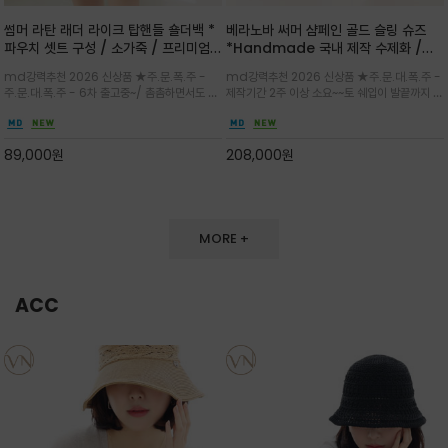
썸머 라탄 래더 라이크 탑핸들 숄더백 *
베라노바 써머 샴페인 골드 슬링 슈즈
파우치 셋트 구성 / 소가죽 / 프리미엄
*Handmade 국내 제작 수제화 /은
라탄 / 내추럴한 라탄 짜임과 블랙 레더
은한 펄감의 레더 텍스처가 발끝을 고급
md강력추천 2026 신상품 ★주.문.폭.주 -
md강력추천 2026 신상품 ★주.문.대.폭.주 -
라이크 배색이 조화롭게 어우러진 탑핸
스럽게 밝혀주는 슬링백 플랫슈
주.문.대.폭.주 - 6차 출고중~/ 촘촘하면서도 입
제작기간 2주 이상 소요~~토 쉐입이 발끝까지 세
들 숄더백
체감 있는 라탄 조직이 여름 무드를 고급스럽게
련된 무드와 발등에 스트랩과 로고 메탈 장식/깔
만들며 부드러운 곡선의 바스켓 실루엣에 넉넉한
끔한 디자인과 베이직한 컬러감으로 높은 활용도
수납감이 느껴지고 탑핸들과 숄더 스트랩으로 다
를 전해주는 디자인 / 데일리 룩부터 포멀한 스타
89,000
원
208,000
원
양한 연출이
일까지 두루 잘 어울리는 활2
MORE +
ACC