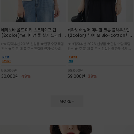
베라노바 골프 미키 스트라이프 탑
베라노바 썸머 미니멀 코튼 블라우스탑
(2color)*프리미엄 쿨 실키 느낌의 폴
(2color) *바이오 Bio-cotton/ 시
리소재와 스판으로 한 경쾌하게 여름내
원한 터치 / 나일론 블랜드 / 티셔츠처
md강력추천 2026 신상품 ★한정 수량 득템
md강력추천 2026 신상품 ★한정 수량 득템
내 ★골프 미키티 포함 구매및 20만원
럼 편안하지만 블라우스처럼 단정한 무
찬스 ★주.문.대.폭.주 - 전컬러 인기~순차발송
찬스 ★ 주.문.대.폭.주 - 전컬러 출고중~4차 리
넘는 구매고객님께는 타이틀리스트 베라
드가 느껴지는 코튼 블라우스 탑
중~★ 화이트 바탕에 그레이·스카이블루 스트라
오더 ★ 넥라인과 뒷 지퍼로 완성도가 높으며 가
노바 골프공 2피스 3구 증정(소진시 마
이프가 산뜻한 컬러감을 연출/안정감 있는 라운
볍게 퍼지는 박시한 실루엣과 크롭 기장이 하체
감)★
드 넥라인과 여유있는 스탠다드 핏으로 여름내내
를 길어 보이게 해주며 와이드 팬츠와 셋업
이쁘게 입으세요 ^^
59,000
원
98,000
원
30,000
원
49%
59,000
원
39%
MORE +