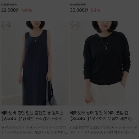
59,000
원
65,000
원
으로도 포인트가 되며, 데일리 활
29,000
원
50%
30,000
원
53%
베라노바 모던 린넨 블랜드 롱 원피스
베라노바 썸머 강연 에어리 코튼 탑
(2color)*담백한 조직감이 느껴지는
(3color)*루즈하게 무심히 세련된핏/
린넨 블렌드 소재로 완성된 슬리브리스
여름 원단 공기처럼 가벼운 촉감/바람을
★한정 수량 대박 찬★주.문.대.폭.주 - 전컬러
md강력추천 2026 신상품 ★주.문.폭.주 - 전
롱 원피스
품은 시원함: 우수한 통기성
인기~ 순차발송중~3차 리오더 ~★가디건이나
컬러 인기 순차발송중★한정판 피부에 닿는 순간
린넨 자켓을 가볍게 걸치면 세련된 오피스룩으로
느껴지는 프리미엄 강연면의 고슬고슬하고 산뜻