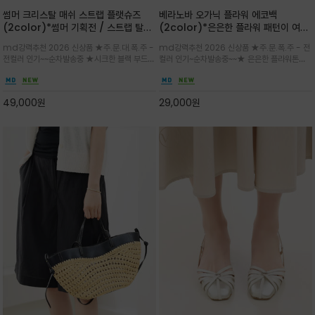
썸머 크리스탈 매쉬 스트랩 플랫슈즈
베라노바 오가닉 플라워 에코백
(2color)*썸머 기획전 / 스트랩 탈착
(2color)*은은한 플라워 패턴이 여름
하지않고 편하게 신으셔도 되는 타입~섬
룩에 산뜻한 포인트를 더해주는 코튼 에
md강력추천 2026 신상품 ★주.문.대.폭.주 -
md강력추천 2026 신상품 ★주.문.폭.주 - 전
세한 메쉬 짜임 위로 은은하게 반짝이는
코백
전컬러 인기~~순차발송중 ★시크한 블랙 부드러
컬러 인기~순차발송중~~★ 은은한 플라워톤이
크리스탈 디테일을 더한 플랫슈즈
운 그레이 컬러로 구성되어 룩에 세련되게 매치
룩에 방해되지않고 시원한 여름무드에 잔잔하고
하게 좋으며 가볍고 시원해 데일리 만능 아이템 /
고급스럽게 내추럴한 감성의 천연 오가닉 코튼소
와이드 팬츠와 함께 데일리룩·출근룩 포인트
재/내부 포켓과 VERANOVA 자수 디테일이 더
49,000
원
29,000
원
해져 완성