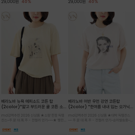
29,000
원
40%
29,000
원
40%
베라노바 뉴욕 에피소드 코튼 탑
베라노바 어반 우먼 강연 코튼탑
(2color)*얇고 부드러운 쿨 코튼 소재
(2color) *한여름 내내 입는 오가닉
/ 릴렉스드 핏 (Relaxed Fit) 편안하
강연 코튼 / Partial Printing/라인
md강력추천 2026 신상품 ★소량 한정 득템
md강력추천 2026 신상품 ★대박 득템찬스
고 자연스러운 멋이 있는 핏으로 여름내
워크 (Line Work) & 스케치/감각적
찬스~주.문.대.폭.주 - 전컬러 인기~~~★ 쨍한듯
~~ 주.문.대.폭.주 - 전컬러 인기~순차발송중~★
내 편하고 감각적으로 입으세요
인 아트워크 프린트가 시선을 끄는 루즈
세련된 컬러감에 빈티지한 무드의 아트 프린팅과
시원한 터치감의 오가닉 강연 코튼 소재로 편안
핏 강연티셔츠
내추럴한 컬러감이 매력적인 티셔츠/여유로운
한 착용감을 선사하며, 자연스럽게 떨어지는 실루
실루엣과 부드러운 터치감으로 편안하게 착용
엣이 편안하며 ★도회적인 무드로 루즈하게 단독