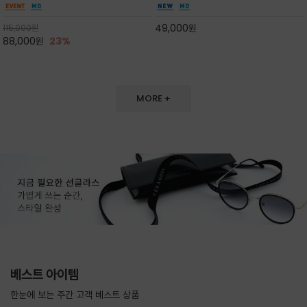
도 손색이 없고,리조트룩까지 만능/답답하지 않
한 터치감~★여름에 오히려 이런티을 입으셔야
은 네크라인과 여유 있는 롱 기장으로 체형을 커
자외선 / 냉방차단은 물론 꾸안꾸 세련미~캐쥬얼
49,000
원
115,000
원
버하면서도 여리여리한 무
을 즐기실수 있습니다^^
88,000
원
23%
MORE +
베스트 아이템
한눈에 보는 주간 고객 베스트 상품