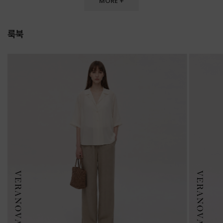
MORE +
룩북