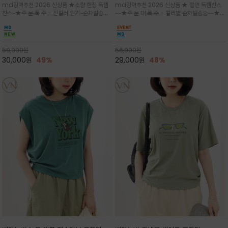
md강력추천 2026 신상품 ★소량 한정 득템
md강력추천 2026 신상품 ★ 할인 득템찬스
는 가벼운 코튼 터치의 반팔 티셔츠입니
의 미를 살려 말의 윤곽선만 스케치하여
찬스~★주.문.폭.주 - 전컬러 인기~순차발송중
~~★주.문.대.폭.주 - 컬러별 순차발송중~~★프
다
감성을 담은 아이템
~★휴양지의 무드를 살려, 색이 바랜 듯한 세피
랑스 감성의 포근하면서도 우아한 무드를 담은
아(Sepia)나 파스텔 톤의 해변 풍경으로 세련
말(Horse) 드로잉 티셔츠는 여유로운 실루엣과
된 뮤트톤 컬러 팔레트로 빈티지한 무드의 선샤
감각적인 아트워크로 고급스러운 여름 스타일링
인 프린트가 더해져 담백하면서도 감각
을 완성할 수 있습니다
59,000
원
56,000
원
30,000
원
49%
29,000
원
48%