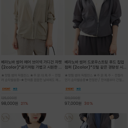
베라노바 썸머 에어 브이넥 가디건 자켓
베라노바 썸머 드로우스트링 후드 집업
(2color)*공기처럼 가볍고 시원한 나
점퍼 (2color)*깃털 같은 경량성 시원
일론 에어 라인 / 마더 오브 자캐 버튼 /
한 프리미엄 나일론 /볼륨 핏
★핫템 썸머 득템찬스 ★주.문.대.폭.주 - 전컬
★핫템 썸머 득템찬스 ★주.문.폭.주 - 전컬러
브이넥 디자인이라 부담없이 쓱쓱~걸치
(Volume Fit)가볍지만 입체적인 실
러 순차발송중~★한여름 꿉꿉한 날씨에도 쾌적
인기 순차발송중★한정판 / 한여름부터 간절기
는 꾸안꾸!!가볍고 바스락한 나일론 블렌
루엣을 유지하는 구조적 디자인
함을 유지하는 나일론 소재 브이넥 가디건 스타
까지~후드 스트링과 프런트 지퍼, 밴딩 소매, 밑
드 소재감이 세련된 무드를 더해주는 가
일 자켓은 가벼운 무게감과 방수성 덕분에 여름
단 스토퍼 디테일로 핏 조절이 가능해 실용적/바
디건 스타일
철 활용도 만점 / 모던한 디자인으로 이너와 팬츠
스락한 텍스처가 몸에 달라붙지 않아 산뜻하며
125,000
원
139,000
원
등과 밸런스를 맞춥니다
가볍게 비치는 세련된후드
98,000
원
21%
97,000
원
30%