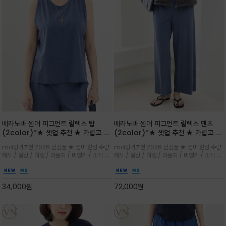
베라노바 썸머 피그먼트 릴렉스 탑
베라노바 썸머 피그먼트 릴렉스 팬츠
(2color)*★ 셋업 추천 ★ 가볍고 부
(2color)*★ 셋업 추천 ★ 가볍고 부
드러운 터치감이 돋보이는 피그먼트 코
드러운 터치감이 돋보이는 피그먼트 코
md강력추천 2026 신상품 ★ 썸머 한정 수량
md강력추천 2026 신상품 ★ 썸머 한정 수량
튼 소재로 완성
튼 소재로 완성
제작 / 일상 / 여행 / 라운지 / 비행기 / 조식 /
제작 / 일상 / 여행 / 라운지 / 비행기 / 조식 /
꾸안꾸 이지 컴포트 라인으로 얇고 부드러운 피
꾸안꾸 이지 컴포트 라인으로 얇고 부드러운 피
그먼트로 제작되어 편하고 가볍게 후회없으실 아
그먼트로 제작되어 편하고 가볍게 후회없으실 아
이템 입니다
이템 입니다
34,000
원
72,000
원