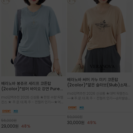
베라노바 써머 카누 미키 코튼탑
베라노바 봉쥬르 세리프 코튼탑
(2color)*얇은 슬라브(Slub)소재
(2color)*썸머 바이오 강연 Pure
부드럽고 폭염에도 시원하게 착용 가능
md강력추천 2026 신상품 ★대박 득템찬스
Cotton / 세리프 폰트를 선택하고 감
하며, 몸에 잘 달라붙지 않아 쾌적
md강력추천 2026 신상품 ★한정 수량 득템
~~★주.문.대.폭.주 - 전컬러 인기~~순차발송중
성적인 프랑스어 수식어를 조합
찬스 ★ 주.문.대.폭.주 - 전컬러 인기~~★여름
~★썸머 무드의 프린트가 매력적이며 여유 있는
의 시원한 감성/자연스러운 필기체 파리지앵의
드롭숄더 핏과 부드러운 라운드넥이 편안하며, 앞
여유로운 감성/피부에 닿는 순간 기분 좋은 청량
면 캐릭터 프린트가 캐주얼한 포인트를 더해줍니
한 원단을 사용해 데일리 코디 만능 아이템
59,000
원
다.
56,000
원
30,000
원
49%
29,000
원
48%