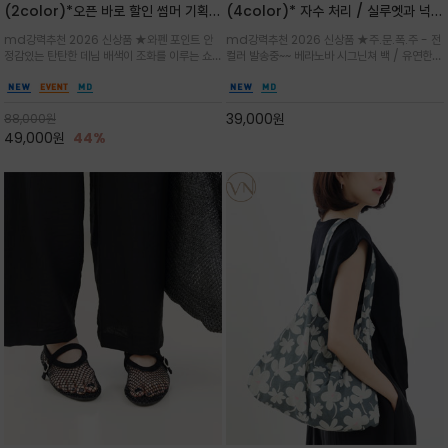
(2color)*오픈 바로 할인 썸머 기획
(4color)* 자수 처리 / 실루엣과 넉넉
★데님, 팬츠, 원피스는 물론 출근룩, 주
한 수납력을 자랑하는 베라노바의 에센
md강력추천 2026 신상품 ★와펜 포인트 안
md강력추천 2026 신상품 ★주.문.폭.주 - 전
말 모임룩, 여행룩까지 ~
셜 숄더백
정감있는 탄탄한 데님 배색이 조화를 이루는 쇼
컬러 발송중~~ 베라노바 시그닌쳐 백 / 유연한
퍼백/넉넉한 수납공간으로 데일리부터 여행까지
텍스처가 몸에 자연스럽게 감기며, 넓은 스트랩
클래식한 네이비·아이보리 스트라이프와 산뜻한
설계로 어깨의 피로도를 낮춰 편안한 착용/가볍
스카이블루 컬러가 너무 이쁜 쇼퍼백
게 들수록 더욱 멋스러운 크링클 텍스처의 데일
39,000
원
88,000
원
리 숄더백
49,000
원
44%