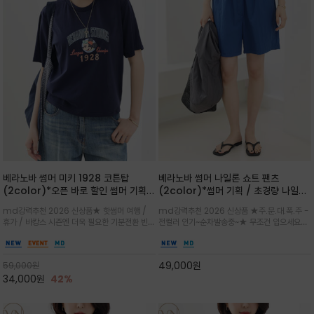
베라노바 썸머 미키 1928 코튼탑
베라노바 썸머 나일론 쇼트 팬츠
(2color)*오픈 바로 할인 썸머 기획
(2color)*썸머 기획 / 초경량 나일론
★ 한정수량 제작 ★ 오가닉 코튼으로
(Lightweight): 입은 듯 안 입은 듯
md강력추천 2026 신상품★ 핫썸머 여행 /
md강력추천 2026 신상품 ★주.문.대.폭.주 -
빈티지 프린트로 여름 하의와 모두 잘어
가벼운 아이템 / 여행 / 일상 / 운동 모
휴가 / 바캉스 시즌엔 더욱 필요한 기분전환 빈티
전컬러 인기~순차발송중~★ 무조건 입으세요~~
울리는 그래픽
두 가능한 아이템
지 무드가 돋보이는 에센셜★네이비와 차분한 카
폭염과 장마 꿉꿉함이 지속되는 한여름날 필수템
키 컬러 위에 빈티지한 크랙 효과의 레트로 감성
입니다^^가볍고 드라이한 터치감의 나일론 소
그래픽을 더해 캐주얼하면서도 세련된 분위기를
재로 완성한 자연스럽게 어우러져 출근룩, 여행
49,000
원
59,000
원
완성
룩, 모임룩, 데일리룩까지 다양하게
34,000
원
42%