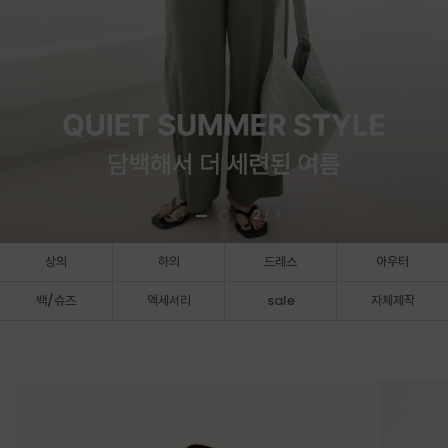
3
/ 3
상의
하의
드레스
아우터
백/슈즈
액세서리
sale
자체제작