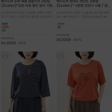
베라노바 뉴욕 애플 캡슬리브 코튼탑
베라노바 뤼네뜨 세인트 코튼탑
(2color)*오픈 바로 할인 썸머 기획
(2color)* 시원한 강연사 사용 / 얇고
★ 한정수량 제작 ★ 강연 코튼으로 빈
가벼우면서도 실의 꼬임 덕분에 원단이
md강력추천 2026 신상품★ 핫썸머 여행 /
md강력추천 2026 신상품 ★소량 한정 득템
티지 프린트로 여름 하의와 모두 잘어울
피부에 잘 달라붙지 않아 통기성이 탁월
휴가 / 바캉스 시즌엔 더욱 필요한 기분전환 빈티
찬스~★주.문.폭.주 - 전컬러 순차발송중~★ 감
리는 그래픽
지 무드★ 부드럽고 유연한 강연 코튼 소재로 피
각적인 선글라스 프린트/안정감 있는 라운드 넥
부에 산뜻하게 닿는 프리미엄 /답답함 없는 라운
라인과 여유 있는 스탠다드 핏으로 부담 없이 착
드 넥라인과 자연스럽게 어깨를 감싸는 캡슬리브
용/과하지 않은 프린트 디테일이 룩에 세련된 위
디자인이 팔 라인을 더욱 날씬
트를 더해 데일리 룩에 포인트
54,000
원
59,000
원
30,000
원
44%
34,000
원
42%