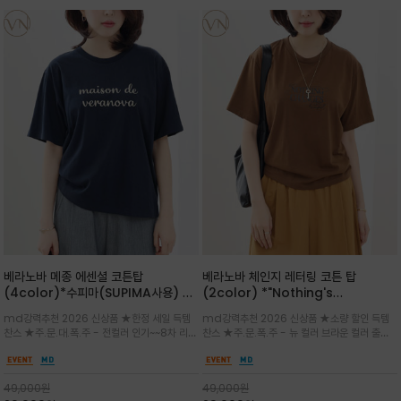
베라노바 메종 에센셜 코튼탑
베라노바 체인지 레터링 코튼 탑
(4color)*수피마(SUPIMA사용) 레
(2color) *"Nothing's
귤러한 사이즈로 편안한 착용감을 전하
change"아무것도 하지않으면 아무일
md강력추천 2026 신상품 ★한정 세일 득템
md강력추천 2026 신상품 ★소량 할인 득템
는 레터링 티셔츠
도 일어나지않는것/감각적인 레터링 프
찬스 ★주.문.대.폭.주 - 전컬러 인기~~8차 리오
찬스 ★주.문.폭.주 - 뉴 컬러 브라운 컬러 출시~
린팅이 돋보이는 베라노바 티셔츠
더 ~화이트 입고 ★ 데일리 아이템 /고유의 그래
전컬러 인기~~~2차 리오더 ★블랙 레터링으로
픽이나 컬러 조합을 통해 'Essential'한 무드를
무드를 만들고 기본 베이스의 컬러감이라 출근시
트렌디하게 해석/범용성이 좋아 여름내내 입기
팬츠나 데님등에 모두 잘 어울리는 디자인 /부드
49,000
원
49,000
원
좋은 컬러웨이와 디자인입니다^^
럽고 유연한 코튼 소재로 편안