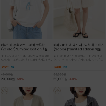
베라노바 뉴욕 아트 그래픽 코튼탑
베라노바 린넨 믹스 시그니처 하프 팬츠
(2color)*Limited Edition /길어
(2color)*Limited Edition 차분한
진 여름의 끝자락까지 멋스럽게 연출하
길이감 허벅지 라인에서 부담없이 길어
★ 베라노바 라스트 썸머 에디션 ★ 여름 썸머
★ 베라노바 라스트 썸머 에디션 ★ 여름 썸머
세요 ^^
진 여름의 끝자락까지 멋스럽게 연출하
휴가 기간 ~소진시까지 / 카드결제만 가능 /산뜻
휴가 기간 ~소진시까지 / 카드결제만 가능 / 앞
세요 ^^
한 컬러를 바탕으로 블루 컬러의 NEW YORK
쪽 원턱 디테일과 여유 있는 실루엣이 자연스럽
레터링과 감각적인 일러스트 프린트가 어우러져
게 체형을 커버해 우아한 비율을 완성
세련된 포인트
49,000
원
99,000
원
20,000
원
59%
59,000
원
40%