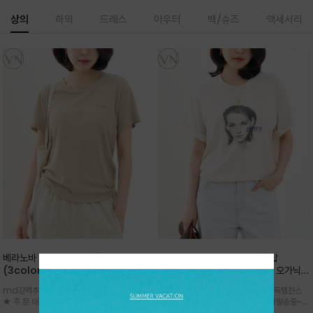
상의
하의
드레스
아우터
백/슈즈
액세서리
베라노바 심플 VN13 코튼탑
베라노바 어반 우먼 강연 코튼탑
(3color)*썸머 바이오 강연/ 스판 너
(2color) *한여름 내내 입는 오가닉
무 좋고 옷감 시원한 프리미엄 소재 / 군
강연 코튼 / Partial Printing/라인
md강력추천 2026 신상품 ★한정 대박 세일
md강력추천 2026 신상품 ★대박 득템찬스
더더기 없이 깔끔한 무드가 매력적인
워크 (Line Work) & 스케치/감각적
★ 주.문.대.폭.주 - 전컬러 인기~순차발송중
~~ 주.문.대.폭.주 - 전컬러 인기~순차발송중~★
VN13 코튼 티셔츠
인 아트워크 프린트가 시선을 끄는 루즈
~~3차 리오더 ★ 기분좋게 적당히 슬림하게~ 편
시원한 터치감의 오가닉 강연 코튼 소재로 편안