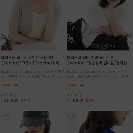
베라노바 크로셰 포인트 썬바이저
베라노바 썸머 린넨 블랜드 햇
(3color)*크로셰(Crochet) 짜임
(4color)*경량성과 입체감/통기성 좋
포인트가 있는 썬바이저/내추럴하고 페
은 짜임과 가벼운 착용감으로 여름 내내
Exclusive Clearance sale★주.문.대.폭.
Exclusive Clearance sale★ 주.문.대.
미닌한 무드를 연출/벨크로 타입이라 휴
쾌적하게 착용/ 뒷트임 있어서 헤어스타
주 - 전컬러 인기~~★ 유연한 챙으로 형태 조절
폭.주 -전컬러 순차발송중~~★ 자연스러운 쉐입
대도 간편
일링에도 편하게 쓰실수 있습니다
이 자유로운 크로셰 바이저/ 딱딱하지 않아 돌돌
과 은은한 로고 디테일이 더해져 데일리룩에 세
말아 휴대하기 좋고, 챙의 모양을 살짝 바꿀 수 있
련된 포인트/베이직한 컬러 구성으로 어떤 스타
는 스타일/데일리부터 휴양지까지 스타일과 실
일에도 손쉽게 매치되며, 휴양지부터 일상까지 활
42,000
원
48,000
원
용성을 모두 갖춘 아이템
용도 높은 아이템
22,000
원
47%
21,000
원
56%