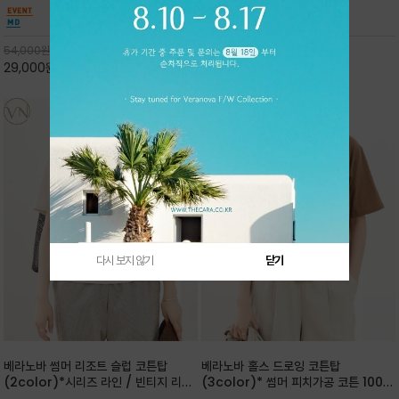
핏 강연티셔츠
안함을 동시에 느낄수 있으며 차분하고 필요한
한 착용감을 선사하며, 자연스럽게 떨어지는 실루
컬러웨이로 단독 또는 린넨 자켓/ 여름점퍼 안에
엣이 편안하며 ★도회적인 무드로 루즈하게 단독
코디하기 만능템 입니다^^
으로도 포인트가 되며, 데일리 활
54,000
원
65,000
원
29,000
원
46%
30,000
원
53%
다시 보지 않기
닫기
베라노바 썸머 리조트 슬럽 코튼탑
베라노바 홀스 드로잉 코튼탑
(2color)*시리즈 라인 / 빈티지 리조
(3color)* 썸머 피치가공 코튼 100프
트 무드의 은은한 슬럽 조직감이 느껴지
로 / 에스파스(Espace) 드로잉 여백