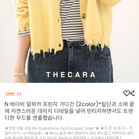
N 베이비 알파카 프린지 가디건 (2color)*밑단과 소매 끝
에 자연스러운 데미지 디테일을 넣어 빈티지하면서도 트렌
디한 무드를 연출했습니다.
★한정 더블 세일 No Questions, No Excuses Sale”★ ★주.문.대.폭.주 - 전
컬러 인기~~순차발송중~~★메리노울과 캐시 혼방되어 원단 부드럽고 따뜻하며 네이
비와 화사한 옐로우 두 가지 컬러로 준비되어 캐주얼하고 감각적인 데일리룩 /