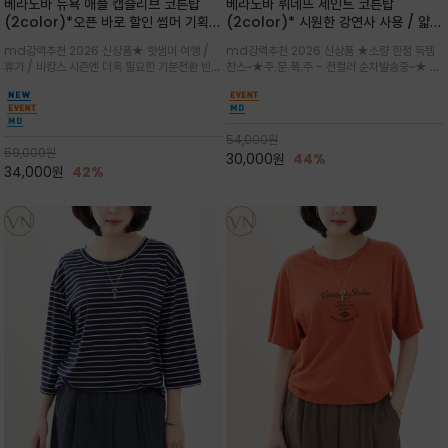
베라노바 뉴욕 애플 캡슬리브 코튼탑
베라노바 뤼네뜨 세인트 코튼탑
(2color)*오픈 바로 할인 썸머 기획
(2color)* 시원한 강연사 사용 / 얇고
★ 한정수량 제작 ★ 강연 코튼으로 빈
가벼우면서도 실의 꼬임 덕분에 원단이
md강력추천 2026 신상품★ 핫썸머 여행 /
md강력추천 2026 신상품 ★소량 한정 득템
티지 프린트로 여름 하의와 모두 잘어울
피부에 잘 달라붙지 않아 통기성이 탁월
휴가 / 바캉스 시즌엔 더욱 필요한 기분전환 빈티
찬스~★주.문.폭.주 - 전컬러 순차발송중~★ 감
리는 그래픽
지 무드★ 부드럽고 유연한 강연 코튼 소재로 피
각적인 선글라스 프린트/안정감 있는 라운드 넥
부에 산뜻하게 닿는 프리미엄 /답답함 없는 라운
라인과 여유 있는 스탠다드 핏으로 부담 없이 착
드 넥라인과 자연스럽게 어깨를 감싸는 캡슬리브
용/과하지 않은 프린트 디테일이 룩에 세련된 위
디자인이 팔 라인을 더욱 날씬
트를 더해 데일리 룩에 포인트
54,000
원
59,000
원
30,000
원
44%
34,000
원
42%