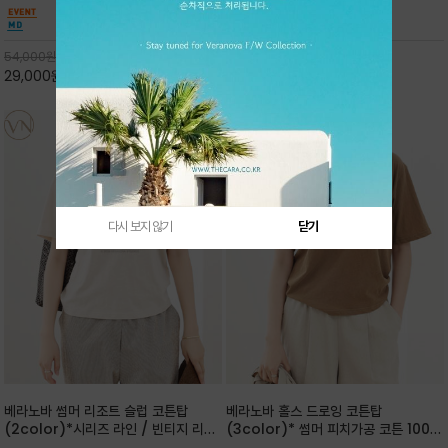
핏 강연티셔츠
안함을 동시에 느낄수 있으며 차분하고 필요한
한 착용감을 선사하며, 자연스럽게 떨어지는 실루
컬러웨이로 단독 또는 린넨 자켓/ 여름점퍼 안에
엣이 편안하며 ★도회적인 무드로 루즈하게 단독
코디하기 만능템 입니다^^
으로도 포인트가 되며, 데일리 활
54,000
원
65,000
원
29,000
원
46%
30,000
원
53%
다시 보지 않기
닫기
베라노바 썸머 리조트 슬럽 코튼탑
베라노바 홀스 드로잉 코튼탑
(2color)*시리즈 라인 / 빈티지 리조
(3color)* 썸머 피치가공 코튼 100프
트 무드의 은은한 슬럽 조직감이 느껴지
로 / 에스파스(Espace) 드로잉 여백