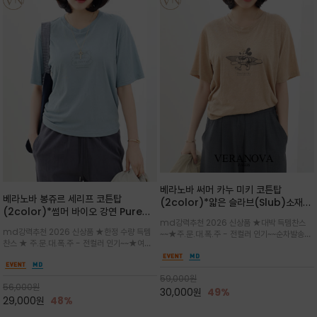
베라노바 써머 카누 미키 코튼탑
베라노바 봉쥬르 세리프 코튼탑
(2color)*얇은 슬라브(Slub)소재
(2color)*썸머 바이오 강연 Pure
부드럽고 폭염에도 시원하게 착용 가능
md강력추천 2026 신상품 ★대박 득템찬스
Cotton / 세리프 폰트를 선택하고 감
하며, 몸에 잘 달라붙지 않아 쾌적
md강력추천 2026 신상품 ★한정 수량 득템
~~★주.문.대.폭.주 - 전컬러 인기~~순차발송중
성적인 프랑스어 수식어를 조합
찬스 ★ 주.문.대.폭.주 - 전컬러 인기~~★여름
~★썸머 무드의 프린트가 매력적이며 여유 있는
의 시원한 감성/자연스러운 필기체 파리지앵의
드롭숄더 핏과 부드러운 라운드넥이 편안하며, 앞
여유로운 감성/피부에 닿는 순간 기분 좋은 청량
면 캐릭터 프린트가 캐주얼한 포인트를 더해줍니
한 원단을 사용해 데일리 코디 만능 아이템
59,000
원
다.
56,000
원
30,000
원
49%
29,000
원
48%