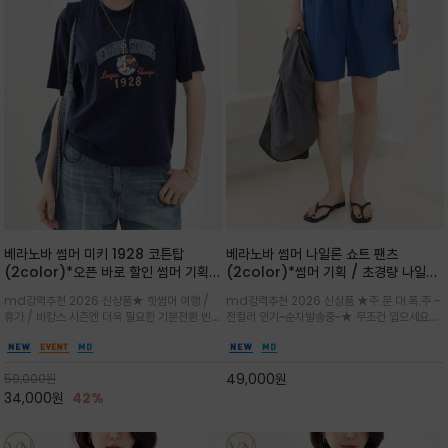
베라노바 썸머 미키 1928 코튼탑
베라노바 썸머 나일론 쇼트 팬츠
(2color)*오픈 바로 할인 썸머 기획
(2color)*썸머 기획 / 초경량 나일론
★ 한정수량 제작 ★ 오가닉 코튼으로
(Lightweight): 입은 듯 안 입은 듯
md강력추천 2026 신상품★ 핫썸머 여행 /
md강력추천 2026 신상품 ★주.문.대.폭.주 -
빈티지 프린트로 여름 하의와 모두 잘어
가벼운 아이템 / 여행 / 일상 / 운동 모
휴가 / 바캉스 시즌엔 더욱 필요한 기분전환 빈티
전컬러 인기~순차발송중~★ 무조건 입으세요~~
울리는 그래픽
두 가능한 아이템
지 무드가 돋보이는 에센셜★네이비와 차분한 카
폭염과 장마 꿉꿉함이 지속되는 한여름날 필수템
키 컬러 위에 빈티지한 크랙 효과의 레트로 감성
입니다^^가볍고 드라이한 터치감의 나일론 소
그래픽을 더해 캐주얼하면서도 세련된 분위기를
재로 완성한 자연스럽게 어우러져 출근룩, 여행
49,000
원
59,000
원
완성
룩, 모임룩, 데일리룩까지 다양하게
34,000
원
42%