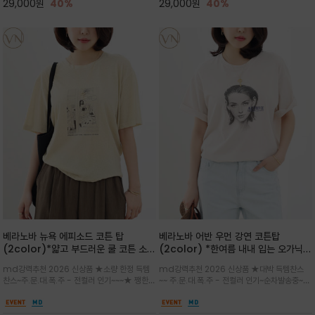
29,000
원
40%
29,000
원
40%
베라노바 뉴욕 에피소드 코튼 탑
베라노바 어반 우먼 강연 코튼탑
(2color)*얇고 부드러운 쿨 코튼 소재
(2color) *한여름 내내 입는 오가닉
/ 릴렉스드 핏 (Relaxed Fit) 편안하
강연 코튼 / Partial Printing/라인
md강력추천 2026 신상품 ★소량 한정 득템
md강력추천 2026 신상품 ★대박 득템찬스
고 자연스러운 멋이 있는 핏으로 여름내
워크 (Line Work) & 스케치/감각적
찬스~주.문.대.폭.주 - 전컬러 인기~~~★ 쨍한듯
~~ 주.문.대.폭.주 - 전컬러 인기~순차발송중~★
내 편하고 감각적으로 입으세요
인 아트워크 프린트가 시선을 끄는 루즈
세련된 컬러감에 빈티지한 무드의 아트 프린팅과
시원한 터치감의 오가닉 강연 코튼 소재로 편안
핏 강연티셔츠
내추럴한 컬러감이 매력적인 티셔츠/여유로운
한 착용감을 선사하며, 자연스럽게 떨어지는 실루
실루엣과 부드러운 터치감으로 편안하게 착용
엣이 편안하며 ★도회적인 무드로 루즈하게 단독