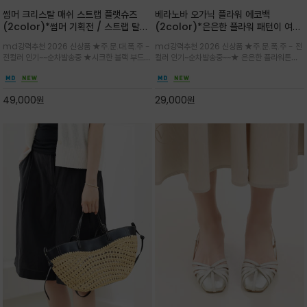
썸머 크리스탈 매쉬 스트랩 플랫슈즈
베라노바 오가닉 플라워 에코백
(2color)*썸머 기획전 / 스트랩 탈착
(2color)*은은한 플라워 패턴이 여름
하지않고 편하게 신으셔도 되는 타입~섬
룩에 산뜻한 포인트를 더해주는 코튼 에
md강력추천 2026 신상품 ★주.문.대.폭.주 -
md강력추천 2026 신상품 ★주.문.폭.주 - 전
세한 메쉬 짜임 위로 은은하게 반짝이는
코백
전컬러 인기~~순차발송중 ★시크한 블랙 부드러
컬러 인기~순차발송중~~★ 은은한 플라워톤이
크리스탈 디테일을 더한 플랫슈즈
운 그레이 컬러로 구성되어 룩에 세련되게 매치
룩에 방해되지않고 시원한 여름무드에 잔잔하고
하게 좋으며 가볍고 시원해 데일리 만능 아이템 /
고급스럽게 내추럴한 감성의 천연 오가닉 코튼소
와이드 팬츠와 함께 데일리룩·출근룩 포인트
재/내부 포켓과 VERANOVA 자수 디테일이 더
49,000
원
29,000
원
해져 완성