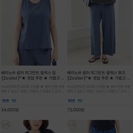
베라노바 썸머 피그먼트 릴렉스 탑
베라노바 썸머 피그먼트 릴렉스 팬츠
(2color)*★ 셋업 추천 ★ 가볍고 부
(2color)*★ 셋업 추천 ★ 가볍고 부
드러운 터치감이 돋보이는 피그먼트 코
드러운 터치감이 돋보이는 피그먼트 코
md강력추천 2026 신상품 ★ 썸머 한정 수량
md강력추천 2026 신상품 ★ 썸머 한정 수량
튼 소재로 완성
튼 소재로 완성
제작 / 일상 / 여행 / 라운지 / 비행기 / 조식 /
제작 / 일상 / 여행 / 라운지 / 비행기 / 조식 /
꾸안꾸 이지 컴포트 라인으로 얇고 부드러운 피
꾸안꾸 이지 컴포트 라인으로 얇고 부드러운 피
그먼트로 제작되어 편하고 가볍게 후회없으실 아
그먼트로 제작되어 편하고 가볍게 후회없으실 아
이템 입니다
이템 입니다
34,000
원
72,000
원