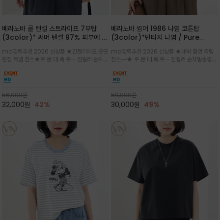
베라노바 쿨 텐셀 스트라이프 7부탑
베라노바 썸머 1986 나염 코튼탑
(3color)* 써머 텐셀 97% 피부에 닿
(3color)*빈티지 나염 / Pure
는 순간 느껴지는 쿨링 터치의 여름 텐셀
Organic Cotton 100% 가볍게 입
md강력추천 2026 신상품 ★간절기에도 굿굿
md강력추천 2026 신상품 ★대박 할인 득템
소재
어도 룩에 감도가 살아나는 베라노바 스
한정 득템 찬스★주.문.대.폭.주 - 전컬러 순차발
찬스~~★ 주.문.대.폭.주 - 전컬러 순차발송중
튜디오 티셔츠
송중~3차 리오더~~★스트라이프 패턴에 여유
~~★살에 닿는 시원한 촉감 강연 코튼 소재로 여
있는 드롭숄더와 7부 소매가 더해져 팔 라인을
유 있는 핏과 경쾌한 기장감이 자연스럽게 체형
자연스럽게 커버해주는 아이템/얇고 가벼운 터
을 커버/빈티지한 레터링 프린트가 은근한 포인
치감으로 편안
트가 되어 데님이나 린넨 팬츠와 감
56,000
원
59,000
원
32,000
원
42%
30,000
원
49%