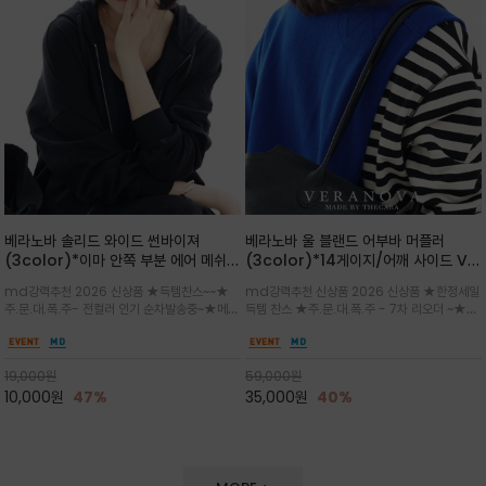
베라노바 솔리드 와이드 썬바이져
베라노바 울 블랜드 어부바 머플러
(3color)*이마 안쪽 부분 에어 메쉬
(3color)*14게이지/어깨 사이드 VN
(Air-Mesh) 쾌적하고 편하게 / 베라
브랜드 스카시 편직 기법 /시선을 사로
md강력추천 2026 신상품 ★득템찬스~~★
md강력추천 신상품 2026 신상품 ★한정세일
노바 심볼 전사 인쇄(Transfer
잡는 감각적인 레이어드 니트 어부바숄/
주.문.대.폭.주- 전컬러 인기 순차발송중~★메쉬
득템 찬스 ★주.문.대.폭.주 - 7차 리오더 ~★셔
Printing)뒷밴딩으로 사이즈 조절이 가
뒷면의 은은한 V자 조직감과 부드러운
쿠션 마감으로 이마 눌림을 최소화하고, 하루 종
츠나 원피스 위에 가볍게 걸쳐 스타일리시한 포
능해 누구나 안정적으로 착용
터치감으로 완성도를 높였으며, 단조로
일 보송보송한 스킨케어 핏(Skin-care fit)을
인트를 주기 좋으며, 소매 끝단에 위치한 실버
운 코디에 특별한 무드를 더해줄 아이템
유지심플한 로고 포인트와 세련된 컬러로 일상,골
'VN' 메탈 로고 장식이 브랜드의 정체성과 고급
19,000
원
59,000
원
프,여행까지~~
스러움을 동시에
10,000
원
47%
35,000
원
40%