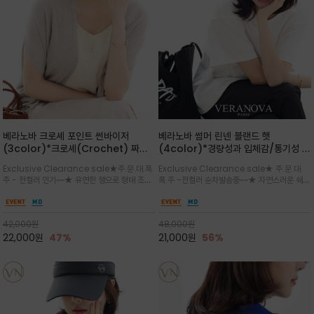
베라노바 크로셰 포인트 썬바이저
베라노바 썸머 린넨 블랜드 햇
(3color)*크로셰(Crochet) 짜임
(4color)*경량성과 입체감/통기성 좋
포인트가 있는 썬바이저/내추럴하고 페
은 짜임과 가벼운 착용감으로 여름 내내
Exclusive Clearance sale★주.문.대.폭.
Exclusive Clearance sale★ 주.문.대.
미닌한 무드를 연출/벨크로 타입이라 휴
쾌적하게 착용/ 뒷트임 있어서 헤어스타
주 - 전컬러 인기~~★ 유연한 챙으로 형태 조절
폭.주 -전컬러 순차발송중~~★ 자연스러운 쉐입
대도 간편
일링에도 편하게 쓰실수 있습니다
이 자유로운 크로셰 바이저/ 딱딱하지 않아 돌돌
과 은은한 로고 디테일이 더해져 데일리룩에 세
말아 휴대하기 좋고, 챙의 모양을 살짝 바꿀 수 있
련된 포인트/베이직한 컬러 구성으로 어떤 스타
는 스타일/데일리부터 휴양지까지 스타일과 실
일에도 손쉽게 매치되며, 휴양지부터 일상까지 활
42,000
원
48,000
원
용성을 모두 갖춘 아이템
용도 높은 아이템
22,000
원
47%
21,000
원
56%