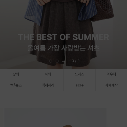
3
/ 3
상의
하의
드레스
아우터
백/슈즈
액세서리
sale
자체제작