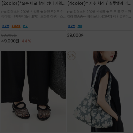
(2color)*오픈 바로 할인 썸머 기획
(4color)* 자수 처리 / 실루엣과 넉넉
★데님, 팬츠, 원피스는 물론 출근룩, 주
한 수납력을 자랑하는 베라노바의 에센
md강력추천 2026 신상품 ★와펜 포인트 안
md강력추천 2026 신상품 ★주.문.폭.주 - 전
말 모임룩, 여행룩까지 ~
셜 숄더백
정감있는 탄탄한 데님 배색이 조화를 이루는 쇼
컬러 발송중~~ 베라노바 시그닌쳐 백 / 유연한
퍼백/넉넉한 수납공간으로 데일리부터 여행까지
텍스처가 몸에 자연스럽게 감기며, 넓은 스트랩
클래식한 네이비·아이보리 스트라이프와 산뜻한
설계로 어깨의 피로도를 낮춰 편안한 착용/가볍
스카이블루 컬러가 너무 이쁜 쇼퍼백
게 들수록 더욱 멋스러운 크링클 텍스처의 데일
39,000
원
88,000
원
리 숄더백
49,000
원
44%