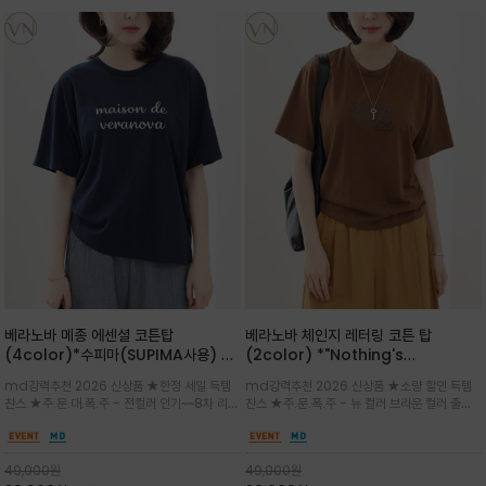
베라노바 메종 에센셜 코튼탑
베라노바 체인지 레터링 코튼 탑
(4color)*수피마(SUPIMA사용) 레
(2color) *"Nothing's
귤러한 사이즈로 편안한 착용감을 전하
change"아무것도 하지않으면 아무일
md강력추천 2026 신상품 ★한정 세일 득템
md강력추천 2026 신상품 ★소량 할인 득템
는 레터링 티셔츠
도 일어나지않는것/감각적인 레터링 프
찬스 ★주.문.대.폭.주 - 전컬러 인기~~8차 리오
찬스 ★주.문.폭.주 - 뉴 컬러 브라운 컬러 출시~
린팅이 돋보이는 베라노바 티셔츠
더 ~화이트 입고 ★ 데일리 아이템 /고유의 그래
전컬러 인기~~~2차 리오더 ★블랙 레터링으로
픽이나 컬러 조합을 통해 'Essential'한 무드를
무드를 만들고 기본 베이스의 컬러감이라 출근시
트렌디하게 해석/범용성이 좋아 여름내내 입기
팬츠나 데님등에 모두 잘 어울리는 디자인 /부드
49,000
원
49,000
원
좋은 컬러웨이와 디자인입니다^^
럽고 유연한 코튼 소재로 편안