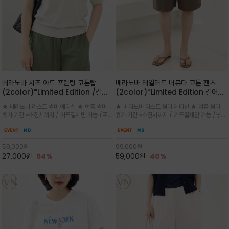
베라노바 치즈 아트 프린팅 코튼탑
베라노바 테일러드 버뮤다 코튼 팬츠
(2color)*Limited Edition /길어
(2color)*Limited Edition 길어진
진 여름의 끝자락까지 멋스럽게 연출하
여름의 끝자락까지 멋스럽게 연출하세요
★ 베라노바 라스트 썸머 에디션 ★ 여름 썸머
★ 베라노바 라스트 썸머 에디션 ★ 여름 썸머
세요 ^^
^^
휴가 기간 ~소진시까지 / 카드결제만 가능 /프론
휴가 기간 ~소진시까지 / 카드결제만 가능 /부드
트의 미니 레터링과 백라인의 감각적인 치즈 일
러운 프리미엄 코튼 블랜드 자연스러운 텍스처와
러스트 프린트가 더해져 과하지 않으면서도 세련
은은한 매트 컬러가 고급스러운 분위기
된 포인트를 완성
59,000
원
99,000
원
27,000
원
54%
59,000
원
40%