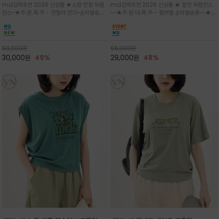
md강력추천 2026 신상품 ★소량 한정 득템
md강력추천 2026 신상품 ★ 할인 득템찬스
는 가벼운 코튼 터치의 반팔 티셔츠입니
의 미를 살려 말의 윤곽선만 스케치하여
찬스~★주.문.폭.주 - 전컬러 인기~순차발송중
~~★주.문.대.폭.주 - 컬러별 순차발송중~~★프
다
감성을 담은 아이템
~★휴양지의 무드를 살려, 색이 바랜 듯한 세피
랑스 감성의 포근하면서도 우아한 무드를 담은
아(Sepia)나 파스텔 톤의 해변 풍경으로 세련
말(Horse) 드로잉 티셔츠는 여유로운 실루엣과
된 뮤트톤 컬러 팔레트로 빈티지한 무드의 선샤
감각적인 아트워크로 고급스러운 여름 스타일링
인 프린트가 더해져 담백하면서도 감각
을 완성할 수 있습니다
59,000
원
56,000
원
30,000
원
49%
29,000
원
48%