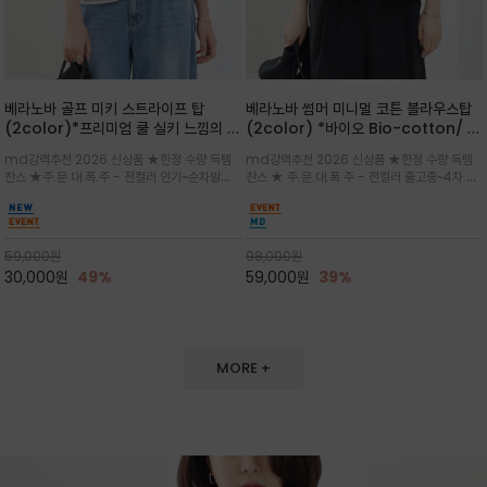
베라노바 골프 미키 스트라이프 탑
베라노바 썸머 미니멀 코튼 블라우스탑
(2color)*프리미엄 쿨 실키 느낌의 폴
(2color) *바이오 Bio-cotton/ 시
리소재와 스판으로 한 경쾌하게 여름내
원한 터치 / 나일론 블랜드 / 티셔츠처
md강력추천 2026 신상품 ★한정 수량 득템
md강력추천 2026 신상품 ★한정 수량 득템
내 ★골프 미키티 포함 구매및 20만원
럼 편안하지만 블라우스처럼 단정한 무
찬스 ★주.문.대.폭.주 - 전컬러 인기~순차발송
찬스 ★ 주.문.대.폭.주 - 전컬러 출고중~4차 리
넘는 구매고객님께는 타이틀리스트 베라
드가 느껴지는 코튼 블라우스 탑
중~★ 화이트 바탕에 그레이·스카이블루 스트라
오더 ★ 넥라인과 뒷 지퍼로 완성도가 높으며 가
노바 골프공 2피스 3구 증정(소진시 마
이프가 산뜻한 컬러감을 연출/안정감 있는 라운
볍게 퍼지는 박시한 실루엣과 크롭 기장이 하체
감)★
드 넥라인과 여유있는 스탠다드 핏으로 여름내내
를 길어 보이게 해주며 와이드 팬츠와 셋업
이쁘게 입으세요 ^^
59,000
원
98,000
원
30,000
원
49%
59,000
원
39%
MORE +