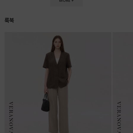
MORE +
룩북