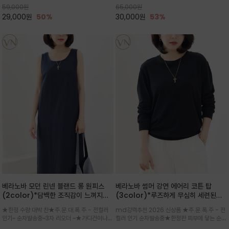
59,000
원
65,000
원
으로도 포인트가 되며, 데일리 활
29,000
원
50%
30,000
원
53%
베라노바 모던 린넨 블랜드 롱 원피스
베라노바 썸머 강연 에어리 코튼 탑
(2color)*담백한 조직감이 느껴지는
(3color)*루즈하게 무심히 세련된핏/
린넨 블렌드 소재로 완성된 슬리브리스
여름 원단 공기처럼 가벼운 촉감/바람을
★한정 수량 대박 찬★주.문.대.폭.주 - 전컬러
md강력추천 2026 신상품 ★주.문.폭.주 - 전
롱 원피스
품은 시원함: 우수한 통기성
인기~ 순차발송중~3차 리오더 ~★가디건이나
컬러 인기 순차발송중★한정판 피부에 닿는 순간
린넨 자켓을 가볍게 걸치면 세련된 오피스룩으로
느껴지는 프리미엄 강연면의 고슬고슬하고 산뜻