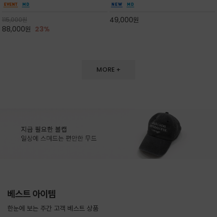
도 손색이 없고,리조트룩까지 만능/답답하지 않
한 터치감~★여름에 오히려 이런티을 입으셔야
은 네크라인과 여유 있는 롱 기장으로 체형을 커
자외선 / 냉방차단은 물론 꾸안꾸 세련미~캐쥬얼
49,000
원
115,000
원
버하면서도 여리여리한 무
을 즐기실수 있습니다^^
88,000
원
23%
MORE +
베스트 아이템
한눈에 보는 주간 고객 베스트 상품