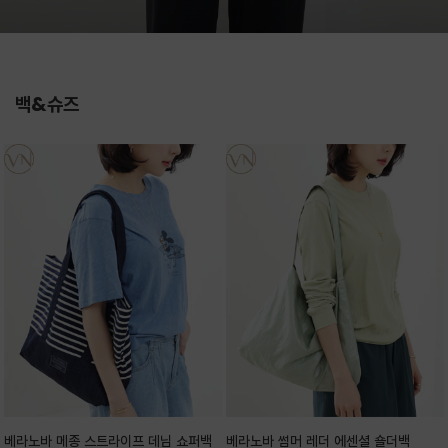
백&슈즈
베라노바 메종 스트라이프 데님 쇼퍼백
베라노바 썸머 레더 에센셜 숄더백