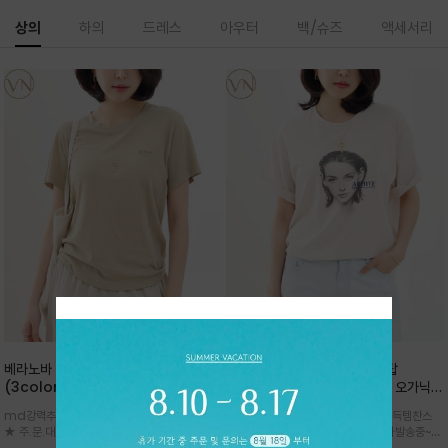
상의
하의
드레스
아우터
백/슈즈
액세서리
베라노바 심플 VN13 코튼탑
베라노바 어반 우먼 강연 코튼탑
(3color)*썸머 바이오 강연/ 스판 너
(2color) *한여름 내내 입는 오가닉
무 좋고 옷감 시원한 프리미엄 소재 / 군
강연 코튼 / Partial Printing/라인
md강력추천 2026 신상품 ★한정 대박 세일
md강력추천 2026 신상품 ★대박 득템찬스
더더기 없이 깔끔한 무드가 매력적인
워크 (Line Work) & 스케치/감각적
★ 주.문.대.폭.주 - 전컬러 인기~순차발송중
~~ 주.문.대.폭.주 - 전컬러 인기~순차발송중~★
VN13 코튼 티셔츠
인 아트워크 프린트가 시선을 끄는 루즈
~~3차 리오더 ★ 기분좋게 적당히 슬림하게~ 편
시원한 터치감의 오가닉 강연 코튼 소재로 편안