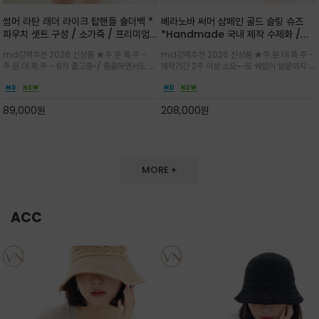
썸머 라탄 래더 라이크 탑핸들 숄더백 *
베라노바 써머 샴페인 골드 슬링 슈즈
파우치 셋트 구성 / 소가죽 / 프리미엄
*Handmade 국내 제작 수제화 /은
라탄 / 내추럴한 라탄 짜임과 블랙 레더
은한 펄감의 레더 텍스처가 발끝을 고급
md강력추천 2026 신상품 ★주.문.폭.주 -
md강력추천 2026 신상품 ★주.문.대.폭.주 -
라이크 배색이 조화롭게 어우러진 탑핸
스럽게 밝혀주는 슬링백 플랫슈
주.문.대.폭.주 - 6차 출고중~/ 촘촘하면서도 입
제작기간 2주 이상 소요~~토 쉐입이 발끝까지 세
들 숄더백
체감 있는 라탄 조직이 여름 무드를 고급스럽게
련된 무드와 발등에 스트랩과 로고 메탈 장식/깔
만들며 부드러운 곡선의 바스켓 실루엣에 넉넉한
끔한 디자인과 베이직한 컬러감으로 높은 활용도
수납감이 느껴지고 탑핸들과 숄더 스트랩으로 다
를 전해주는 디자인 / 데일리 룩부터 포멀한 스타
89,000
원
208,000
원
양한 연출이
일까지 두루 잘 어울리는 활2
MORE +
ACC