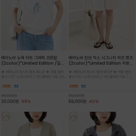
베라노바 뉴욕 아트 그래픽 코튼탑
베라노바 린넨 믹스 시그니처 하프 팬츠
(2color)*Limited Edition /길어
(2color)*Limited Edition 차분한
진 여름의 끝자락까지 멋스럽게 연출하
길이감 허벅지 라인에서 부담없이 길어
★ 베라노바 라스트 썸머 에디션 ★ 여름 썸머
★ 베라노바 라스트 썸머 에디션 ★ 여름 썸머
세요 ^^
진 여름의 끝자락까지 멋스럽게 연출하
휴가 기간 ~소진시까지 / 카드결제만 가능 /산뜻
휴가 기간 ~소진시까지 / 카드결제만 가능 / 앞
세요 ^^
한 컬러를 바탕으로 블루 컬러의 NEW YORK
쪽 원턱 디테일과 여유 있는 실루엣이 자연스럽
레터링과 감각적인 일러스트 프린트가 어우러져
게 체형을 커버해 우아한 비율을 완성
세련된 포인트
49,000
원
99,000
원
20,000
원
59%
59,000
원
40%