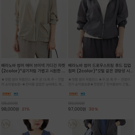
베라노바 썸머 에어 브이넥 가디건 자켓
베라노바 썸머 드로우스트링 후드 집업
(2color)*공기처럼 가볍고 시원한 나
점퍼 (2color)*깃털 같은 경량성 시원
일론 에어 라인 / 마더 오브 자캐 버튼 /
한 프리미엄 나일론 /볼륨 핏
★핫템 썸머 득템찬스 ★주.문.대.폭.주 - 전컬
★핫템 썸머 득템찬스 ★주.문.폭.주 - 전컬러
브이넥 디자인이라 부담없이 쓱쓱~걸치
(Volume Fit)가볍지만 입체적인 실
러 순차발송중~★한여름 꿉꿉한 날씨에도 쾌적
인기 순차발송중★한정판 / 한여름부터 간절기
는 꾸안꾸!!가볍고 바스락한 나일론 블렌
루엣을 유지하는 구조적 디자인
함을 유지하는 나일론 소재 브이넥 가디건 스타
까지~후드 스트링과 프런트 지퍼, 밴딩 소매, 밑
드 소재감이 세련된 무드를 더해주는 가
일 자켓은 가벼운 무게감과 방수성 덕분에 여름
단 스토퍼 디테일로 핏 조절이 가능해 실용적/바
디건 스타일
철 활용도 만점 / 모던한 디자인으로 이너와 팬츠
스락한 텍스처가 몸에 달라붙지 않아 산뜻하며
125,000
원
139,000
원
등과 밸런스를 맞춥니다
가볍게 비치는 세련된후드
98,000
원
21%
97,000
원
30%