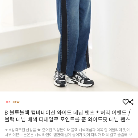
B 블루블랙 컴비네이션 와이드 데님 팬츠 * 허리 이밴드 /
블랙 데님 배색 디테일로 포인트를 준 와이드핏 데님 팬츠
md강력추천 신상품 ★ 깊어진 워싱톤이라 블랙 배색데님과 더욱 잘 어울리며 핏이
너무 이쁜~~톤온톤 배색 라인이 옆면에 길게 들어가 있어 다리가 더욱 길고 슬림해 보