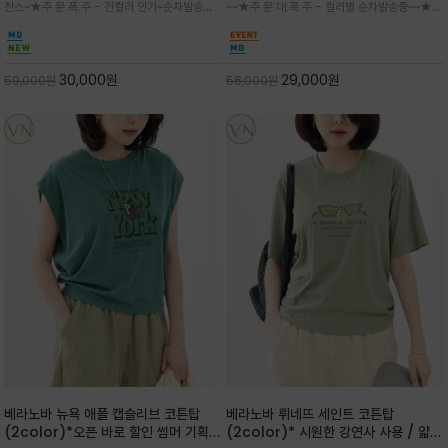
찬스~★주.문.폭.주 - 전컬러 인기~순차발송중
~~★주.문.대.폭.주 - 컬러별 순차발송중~~★프
다
감성을 담은 아이템
~★휴양지의 무드를 살려, 색이 바랜 듯한 세피
랑스 감성의 포근하면서도 우아한 무드를 담은
아(Sepia)나 파스텔 톤의 해변 풍경으로 세련
말(Horse) 드로잉 티셔츠는 여유로운 실루엣과
된 뮤트톤 컬러 팔레트로 빈티지한 무드의 선샤
감각적인 아트워크로 고급스러운 여름 스타일링
인 프린트가 더해져 담백하면서도 감각
을 완성할 수 있습니다
30,000
원
29,000
원
59,000
원
56,000
원
베라노바 뉴욕 애플 캡슬리브 코튼탑
베라노바 뤼네뜨 세인트 코튼탑
(2color)*오픈 바로 할인 썸머 기획
(2color)* 시원한 강연사 사용 / 얇고