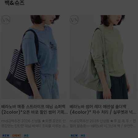
백&슈즈
베라노바 메종 스트라이프 데님 쇼퍼백
베라노바 썸머 레더 에센셜 숄더백
(2color)*오픈 바로 할인 썸머 기획
(4color)* 자수 처리 / 실루엣과 넉넉
★데님, 팬츠, 원피스는 물론 출근룩, 주
한 수납력을 자랑하는 베라노바의 에센
md강력추천 2026 신상품 ★와펜 포인트 안
md강력추천 2026 신상품 ★주.문.폭.주 - 전
말 모임룩, 여행룩까지 ~
셜 숄더백
정감있는 탄탄한 데님 배색이 조화를 이루는 쇼
컬러 발송중~~ 베라노바 시그닌쳐 백 / 유연한
퍼백/넉넉한 수납공간으로 데일리부터 여행까지
텍스처가 몸에 자연스럽게 감기며, 넓은 스트랩
클래식한 네이비·아이보리 스트라이프와 산뜻한
설계로 어깨의 피로도를 낮춰 편안한 착용/가볍