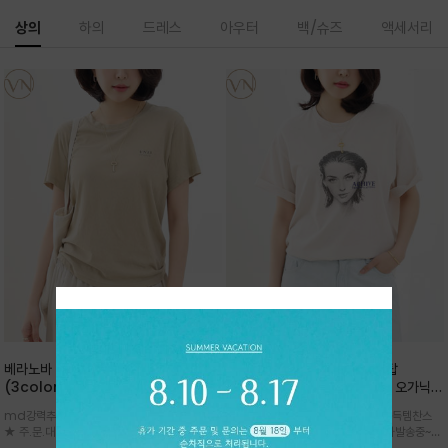
상의
하의
드레스
아우터
백/슈즈
액세서리
베라노바 심플 VN13 코튼탑
베라노바 어반 우먼 강연 코튼탑
(3color)*썸머 바이오 강연/ 스판 너
(2color) *한여름 내내 입는 오가닉
무 좋고 옷감 시원한 프리미엄 소재 / 군
강연 코튼 / Partial Printing/라인
md강력추천 2026 신상품 ★한정 대박 세일
md강력추천 2026 신상품 ★대박 득템찬스
더더기 없이 깔끔한 무드가 매력적인
워크 (Line Work) & 스케치/감각적
★ 주.문.대.폭.주 - 전컬러 인기~순차발송중
~~ 주.문.대.폭.주 - 전컬러 인기~순차발송중~★
VN13 코튼 티셔츠
인 아트워크 프린트가 시선을 끄는 루즈
~~3차 리오더 ★ 기분좋게 적당히 슬림하게~ 편
시원한 터치감의 오가닉 강연 코튼 소재로 편안