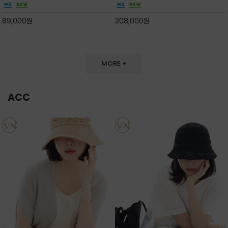
만들며 부드러운 곡선의 바스켓 실루엣에 넉넉한
끔한 디자인과 베이직한 컬러감으로 높은 활용도
수납감이 느껴지고 탑핸들과 숄더 스트랩으로 다
를 전해주는 디자인 / 데일리 룩부터 포멀한 스타
89,000
원
208,000
원
양한 연출이
일까지 두루 잘 어울리는 활2
MORE +
ACC