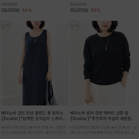
59,000
원
65,000
원
으로도 포인트가 되며, 데일리 활
29,000
원
50%
30,000
원
53%
베라노바 모던 린넨 블랜드 롱 원피스
베라노바 썸머 강연 에어리 코튼 탑
(2color)*담백한 조직감이 느껴지는
(3color)*루즈하게 무심히 세련된핏/
린넨 블렌드 소재로 완성된 슬리브리스
여름 원단 공기처럼 가벼운 촉감/바람을
★한정 수량 대박 찬★주.문.대.폭.주 - 전컬러
md강력추천 2026 신상품 ★주.문.폭.주 - 전
롱 원피스
품은 시원함: 우수한 통기성
인기~ 순차발송중~3차 리오더 ~★가디건이나
컬러 인기 순차발송중★한정판 피부에 닿는 순간
린넨 자켓을 가볍게 걸치면 세련된 오피스룩으로
느껴지는 프리미엄 강연면의 고슬고슬하고 산뜻