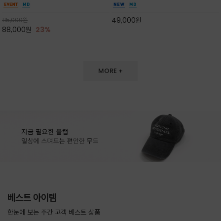
도 손색이 없고,리조트룩까지 만능/답답하지 않
한 터치감~★여름에 오히려 이런티을 입으셔야
은 네크라인과 여유 있는 롱 기장으로 체형을 커
자외선 / 냉방차단은 물론 꾸안꾸 세련미~캐쥬얼
49,000
원
115,000
원
버하면서도 여리여리한 무
을 즐기실수 있습니다^^
88,000
원
23%
MORE +
베스트 아이템
한눈에 보는 주간 고객 베스트 상품