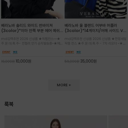
베라노바 솔리드 와이드 썬바이져
베라노바 울 블랜드 어부바 머플러
(3color)*이마 안쪽 부분 에어 메쉬
(3color)*14게이지/어깨 사이드 VN
(Air-Mesh) 쾌적하고 편하게 / 베라
브랜드 스카시 편직 기법 /시선을 사로
md강력추천 2026 신상품 ★득템찬스~~★
md강력추천 신상품 2026 신상품 ★한정세일
노바 심볼 전사 인쇄(Transfer
잡는 감각적인 레이어드 니트 어부바숄/
주.문.대.폭.주- 전컬러 인기 순차발송중~★메쉬
득템 찬스 ★주.문.대.폭.주 - 7차 리오더 ~★셔
Printing)뒷밴딩으로 사이즈 조절이 가
뒷면의 은은한 V자 조직감과 부드러운
쿠션 마감으로 이마 눌림을 최소화하고, 하루 종
츠나 원피스 위에 가볍게 걸쳐 스타일리시한 포
능해 누구나 안정적으로 착용
터치감으로 완성도를 높였으며, 단조로
일 보송보송한 스킨케어 핏(Skin-care fit)을
인트를 주기 좋으며, 소매 끝단에 위치한 실버
운 코디에 특별한 무드를 더해줄 아이템
유지심플한 로고 포인트와 세련된 컬러로 일상,골
'VN' 메탈 로고 장식이 브랜드의 정체성과 고급
10,000
원
35,000
원
19,000
원
59,000
원
프,여행까지~~
스러움을 동시에
MORE +
룩북