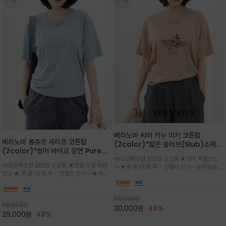
베라노바 써머 카누 미키 코튼탑
베라노바 봉쥬르 세리프 코튼탑
(2color)*얇은 슬라브(Slub)소재
(2color)*썸머 바이오 강연 Pure
부드럽고 폭염에도 시원하게 착용 가능
md강력추천 2026 신상품 ★대박 득템찬스
Cotton / 세리프 폰트를 선택하고 감
하며, 몸에 잘 달라붙지 않아 쾌적
md강력추천 2026 신상품 ★한정 수량 득템
~~★주.문.대.폭.주 - 전컬러 인기~~순차발송중
성적인 프랑스어 수식어를 조합
찬스 ★ 주.문.대.폭.주 - 전컬러 인기~~★여름
~★썸머 무드의 프린트가 매력적이며 여유 있는
의 시원한 감성/자연스러운 필기체 파리지앵의
드롭숄더 핏과 부드러운 라운드넥이 편안하며, 앞
여유로운 감성/피부에 닿는 순간 기분 좋은 청량
면 캐릭터 프린트가 캐주얼한 포인트를 더해줍니
한 원단을 사용해 데일리 코디 만능 아이템
59,000
원
다.
56,000
원
30,000
원
49%
29,000
원
48%