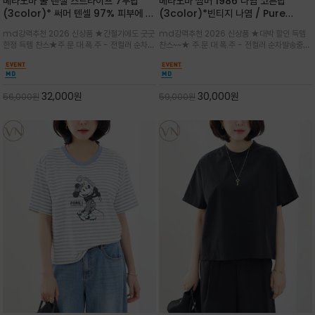
베라노바 쿨 텐셀 스트라이프 7부탑
베라노바 썸머 1986 나염 코튼탑
(3color)* 써머 텐셀 97% 피부에 닿
(3color)*빈티지 나염 / Pure
는 순간 느껴지는 쿨링 터치의 여름 텐셀
Organic Cotton 100% 가볍게 입
md강력추천 2026 신상품 ★간절기에도 굿굿
md강력추천 2026 신상품 ★대박 할인 득템
소재
어도 룩에 감도가 살아나는 베라노바 스
한정 득템 찬스★주.문.대.폭.주 - 전컬러 순차발
찬스~~★ 주.문.대.폭.주 - 전컬러 순차발송중
튜디오 티셔츠
송중~3차 리오더~~★스트라이프 패턴에 여유
~~★살에 닿는 시원한 촉감 강연 코튼 소재로 여
있는 드롭숄더와 7부 소매가 더해져 팔 라인을
유 있는 핏과 경쾌한 기장감이 자연스럽게 체형
자연스럽게 커버해주는 아이템/얇고 가벼운 터
을 커버/빈티지한 레터링 프린트가 은근한 포인
치감으로 편안
트가 되어 데님이나 린넨 팬츠와 감
32,000
원
30,000
원
56,000
원
59,000
원