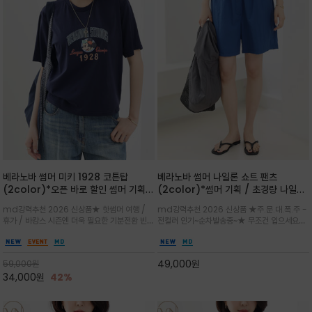
베라노바 썸머 미키 1928 코튼탑
베라노바 썸머 나일론 쇼트 팬츠
(2color)*오픈 바로 할인 썸머 기획
(2color)*썸머 기획 / 초경량 나일론
★ 한정수량 제작 ★ 오가닉 코튼으로
(Lightweight): 입은 듯 안 입은 듯
md강력추천 2026 신상품★ 핫썸머 여행 /
md강력추천 2026 신상품 ★주.문.대.폭.주 -
빈티지 프린트로 여름 하의와 모두 잘어
가벼운 아이템 / 여행 / 일상 / 운동 모
휴가 / 바캉스 시즌엔 더욱 필요한 기분전환 빈티
전컬러 인기~순차발송중~★ 무조건 입으세요~~
울리는 그래픽
두 가능한 아이템
지 무드가 돋보이는 에센셜★네이비와 차분한 카
폭염과 장마 꿉꿉함이 지속되는 한여름날 필수템
키 컬러 위에 빈티지한 크랙 효과의 레트로 감성
입니다^^가볍고 드라이한 터치감의 나일론 소
그래픽을 더해 캐주얼하면서도 세련된 분위기를
재로 완성한 자연스럽게 어우러져 출근룩, 여행
49,000
원
59,000
원
완성
룩, 모임룩, 데일리룩까지 다양하게
34,000
원
42%