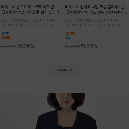
베라노바 골프 미키 스트라이프 탑
베라노바 썸머 미니멀 코튼 블라우스탑
(2color)*프리미엄 쿨 실키 느낌의 폴
(2color) *바이오 Bio-cotton/ 시
리소재와 스판으로 한 경쾌하게 여름내
원한 터치 / 나일론 블랜드 / 티셔츠처
md강력추천 2026 신상품 ★한정 수량 득템
md강력추천 2026 신상품 ★한정 수량 득템
내 ★골프 미키티 포함 구매및 20만원
럼 편안하지만 블라우스처럼 단정한 무
찬스 ★주.문.대.폭.주 - 전컬러 인기~순차발송
찬스 ★ 주.문.대.폭.주 - 전컬러 출고중~4차 리
넘는 구매고객님께는 타이틀리스트 베라
드가 느껴지는 코튼 블라우스 탑
중~★ 화이트 바탕에 그레이·스카이블루 스트라
오더 ★ 넥라인과 뒷 지퍼로 완성도가 높으며 가
노바 골프공 2피스 3구 증정(소진시 마
이프가 산뜻한 컬러감을 연출/안정감 있는 라운
볍게 퍼지는 박시한 실루엣과 크롭 기장이 하체
감)★
드 넥라인과 여유있는 스탠다드 핏으로 여름내내
를 길어 보이게 해주며 와이드 팬츠와 셋업
이쁘게 입으세요 ^^
30,000
원
59,000
원
59,000
원
98,000
원
MORE +