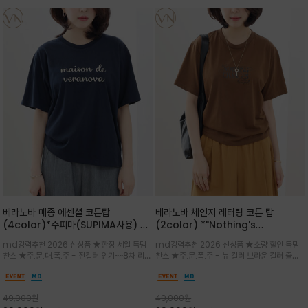
베라노바 메종 에센셜 코튼탑
베라노바 체인지 레터링 코튼 탑
(4color)*수피마(SUPIMA사용) 레
(2color) *"Nothing's
귤러한 사이즈로 편안한 착용감을 전하
change"아무것도 하지않으면 아무일
md강력추천 2026 신상품 ★한정 세일 득템
md강력추천 2026 신상품 ★소량 할인 득템
는 레터링 티셔츠
도 일어나지않는것/감각적인 레터링 프
찬스 ★주.문.대.폭.주 - 전컬러 인기~~8차 리오
찬스 ★주.문.폭.주 - 뉴 컬러 브라운 컬러 출시~
린팅이 돋보이는 베라노바 티셔츠
더 ~화이트 입고 ★ 데일리 아이템 /고유의 그래
전컬러 인기~~~2차 리오더 ★블랙 레터링으로
픽이나 컬러 조합을 통해 'Essential'한 무드를
무드를 만들고 기본 베이스의 컬러감이라 출근시
트렌디하게 해석/범용성이 좋아 여름내내 입기
팬츠나 데님등에 모두 잘 어울리는 디자인 /부드
49,000
원
49,000
원
좋은 컬러웨이와 디자인입니다^^
럽고 유연한 코튼 소재로 편안