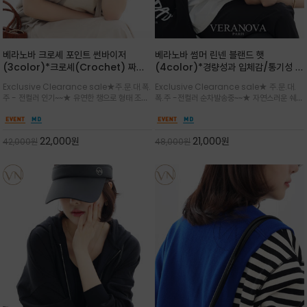
베라노바 크로셰 포인트 썬바이저
베라노바 썸머 린넨 블랜드 햇
(3color)*크로셰(Crochet) 짜임
(4color)*경량성과 입체감/통기성 좋
포인트가 있는 썬바이저/내추럴하고 페
은 짜임과 가벼운 착용감으로 여름 내내
Exclusive Clearance sale★주.문.대.폭.
Exclusive Clearance sale★ 주.문.대.
미닌한 무드를 연출/벨크로 타입이라 휴
쾌적하게 착용/ 뒷트임 있어서 헤어스타
주 - 전컬러 인기~~★ 유연한 챙으로 형태 조절
폭.주 -전컬러 순차발송중~~★ 자연스러운 쉐입
대도 간편
일링에도 편하게 쓰실수 있습니다
이 자유로운 크로셰 바이저/ 딱딱하지 않아 돌돌
과 은은한 로고 디테일이 더해져 데일리룩에 세
말아 휴대하기 좋고, 챙의 모양을 살짝 바꿀 수 있
련된 포인트/베이직한 컬러 구성으로 어떤 스타
는 스타일/데일리부터 휴양지까지 스타일과 실
일에도 손쉽게 매치되며, 휴양지부터 일상까지 활
22,000
원
21,000
원
42,000
원
48,000
원
용성을 모두 갖춘 아이템
용도 높은 아이템