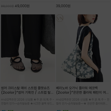
스카이블루 컬러가 너무 이쁜 쇼퍼백
게 들수록 더욱 멋스러운 크링클 텍스처의 데일
49,000
원
39,000
원
88,000
원
리 숄더백
썸머 크리스탈 매쉬 스트랩 플랫슈즈
베라노바 오가닉 플라워 에코백
(2color)*썸머 기획전 / 스트랩 탈착
(2color)*은은한 플라워 패턴이 여름
하지않고 편하게 신으셔도 되는 타입~섬
룩에 산뜻한 포인트를 더해주는 코튼 에
md강력추천 2026 신상품 ★주.문.대.폭.주 -
md강력추천 2026 신상품 ★주.문.폭.주 - 전
세한 메쉬 짜임 위로 은은하게 반짝이는
코백
전컬러 인기~~순차발송중 ★시크한 블랙 부드러
컬러 인기~순차발송중~~★ 은은한 플라워톤이
크리스탈 디테일을 더한 플랫슈즈
운 그레이 컬러로 구성되어 룩에 세련되게 매치
룩에 방해되지않고 시원한 여름무드에 잔잔하고