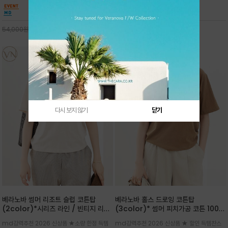
핏 강연티셔츠
안함을 동시에 느낄수 있으며 차분하고 필요한
한 착용감을 선사하며, 자연스럽게 떨어지는 실루
컬러웨이로 단독 또는 린넨 자켓/ 여름점퍼 안에
엣이 편안하며 ★도회적인 무드로 루즈하게 단독
코디하기 만능템 입니다^^
으로도 포인트가 되며, 데일리 활
29,000
원
30,000
원
54,000
원
65,000
원
다시 보지 않기
닫기
베라노바 썸머 리조트 슬럽 코튼탑
베라노바 홀스 드로잉 코튼탑
(2color)*시리즈 라인 / 빈티지 리조
(3color)* 썸머 피치가공 코튼 100프
트 무드의 은은한 슬럽 조직감이 느껴지
로 / 에스파스(Espace) 드로잉 여백
md강력추천 2026 신상품 ★소량 한정 득템
md강력추천 2026 신상품 ★ 할인 득템찬스
는 가벼운 코튼 터치의 반팔 티셔츠입니
의 미를 살려 말의 윤곽선만 스케치하여