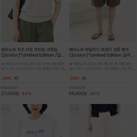
베라노바 치즈 아트 프린팅 코튼탑
베라노바 테일러드 버뮤다 코튼 팬츠
(2color)*Limited Edition /길어
(2color)*Limited Edition 길어진
진 여름의 끝자락까지 멋스럽게 연출하
여름의 끝자락까지 멋스럽게 연출하세요
★ 베라노바 라스트 썸머 에디션 ★ 여름 썸머
★ 베라노바 라스트 썸머 에디션 ★ 여름 썸머
세요 ^^
^^
휴가 기간 ~소진시까지 / 카드결제만 가능 /프론
휴가 기간 ~소진시까지 / 카드결제만 가능 /부드
트의 미니 레터링과 백라인의 감각적인 치즈 일
러운 프리미엄 코튼 블랜드 자연스러운 텍스처와
러스트 프린트가 더해져 과하지 않으면서도 세련
은은한 매트 컬러가 고급스러운 분위기
된 포인트를 완성
59,000
원
99,000
원
27,000
원
54%
59,000
원
40%