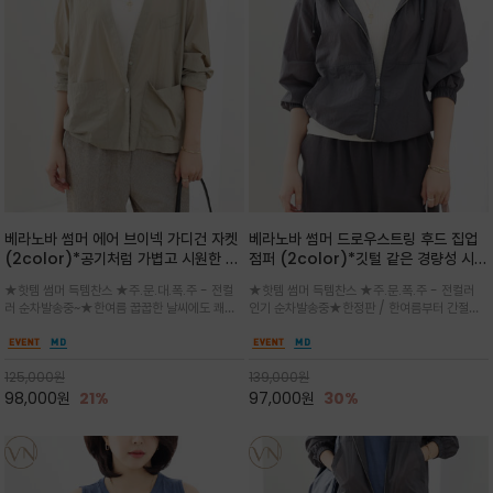
베라노바 썸머 에어 브이넥 가디건 자켓
베라노바 썸머 드로우스트링 후드 집업
(2color)*공기처럼 가볍고 시원한 나
점퍼 (2color)*깃털 같은 경량성 시원
일론 에어 라인 / 마더 오브 자캐 버튼 /
한 프리미엄 나일론 /볼륨 핏
★핫템 썸머 득템찬스 ★주.문.대.폭.주 - 전컬
★핫템 썸머 득템찬스 ★주.문.폭.주 - 전컬러
브이넥 디자인이라 부담없이 쓱쓱~걸치
(Volume Fit)가볍지만 입체적인 실
러 순차발송중~★한여름 꿉꿉한 날씨에도 쾌적
인기 순차발송중★한정판 / 한여름부터 간절기
는 꾸안꾸!!가볍고 바스락한 나일론 블렌
루엣을 유지하는 구조적 디자인
함을 유지하는 나일론 소재 브이넥 가디건 스타
까지~후드 스트링과 프런트 지퍼, 밴딩 소매, 밑
드 소재감이 세련된 무드를 더해주는 가
일 자켓은 가벼운 무게감과 방수성 덕분에 여름
단 스토퍼 디테일로 핏 조절이 가능해 실용적/바
디건 스타일
철 활용도 만점 / 모던한 디자인으로 이너와 팬츠
스락한 텍스처가 몸에 달라붙지 않아 산뜻하며
125,000
원
139,000
원
등과 밸런스를 맞춥니다
가볍게 비치는 세련된후드
98,000
원
21%
97,000
원
30%