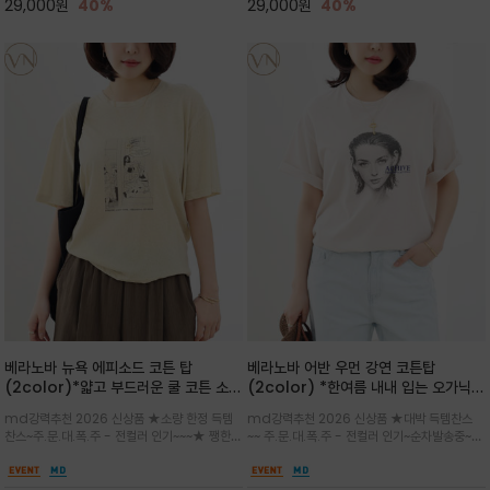
29,000
원
40%
29,000
원
40%
베라노바 뉴욕 에피소드 코튼 탑
베라노바 어반 우먼 강연 코튼탑
(2color)*얇고 부드러운 쿨 코튼 소재
(2color) *한여름 내내 입는 오가닉
/ 릴렉스드 핏 (Relaxed Fit) 편안하
강연 코튼 / Partial Printing/라인
md강력추천 2026 신상품 ★소량 한정 득템
md강력추천 2026 신상품 ★대박 득템찬스
고 자연스러운 멋이 있는 핏으로 여름내
워크 (Line Work) & 스케치/감각적
찬스~주.문.대.폭.주 - 전컬러 인기~~~★ 쨍한듯
~~ 주.문.대.폭.주 - 전컬러 인기~순차발송중~★
내 편하고 감각적으로 입으세요
인 아트워크 프린트가 시선을 끄는 루즈
세련된 컬러감에 빈티지한 무드의 아트 프린팅과
시원한 터치감의 오가닉 강연 코튼 소재로 편안
핏 강연티셔츠
내추럴한 컬러감이 매력적인 티셔츠/여유로운
한 착용감을 선사하며, 자연스럽게 떨어지는 실루
실루엣과 부드러운 터치감으로 편안하게 착용
엣이 편안하며 ★도회적인 무드로 루즈하게 단독