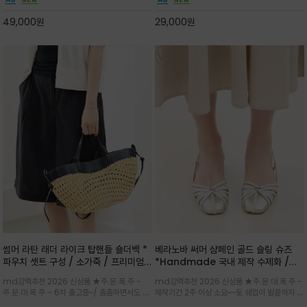
하게 좋으며 가볍고 시원해 데일리 만능 아이템 /
고급스럽게 내추럴한 감성의 천연 오가닉 코튼소
와이드 팬츠와 함께 데일리룩·출근룩 포인트
재/내부 포켓과 VERANOVA 자수 디테일이 더
49,000
원
29,000
원
해져 완성
썸머 라탄 래더 라이크 탑핸들 숄더백 *
베라노바 써머 샴페인 골드 슬링 슈즈
파우치 셋트 구성 / 소가죽 / 프리미엄
*Handmade 국내 제작 수제화 /은
라탄 / 내추럴한 라탄 짜임과 블랙 레더
은한 펄감의 레더 텍스처가 발끝을 고급
md강력추천 2026 신상품 ★주.문.폭.주 -
md강력추천 2026 신상품 ★주.문.대.폭.주 -
라이크 배색이 조화롭게 어우러진 탑핸
스럽게 밝혀주는 슬링백 플랫슈
주.문.대.폭.주 - 6차 출고중~/ 촘촘하면서도 입
제작기간 2주 이상 소요~~토 쉐입이 발끝까지 세
들 숄더백
체감 있는 라탄 조직이 여름 무드를 고급스럽게
련된 무드와 발등에 스트랩과 로고 메탈 장식/깔