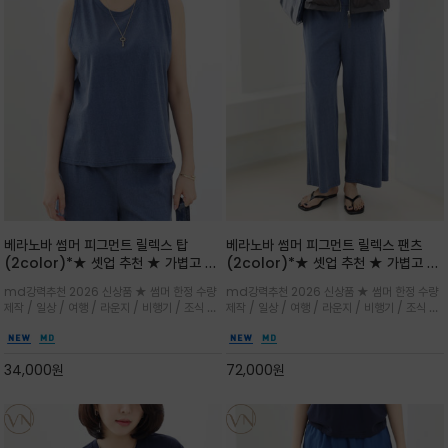
베라노바 썸머 피그먼트 릴렉스 탑
베라노바 썸머 피그먼트 릴렉스 팬츠
(2color)*★ 셋업 추천 ★ 가볍고 부
(2color)*★ 셋업 추천 ★ 가볍고 부
드러운 터치감이 돋보이는 피그먼트 코
드러운 터치감이 돋보이는 피그먼트 코
md강력추천 2026 신상품 ★ 썸머 한정 수량
md강력추천 2026 신상품 ★ 썸머 한정 수량
튼 소재로 완성
튼 소재로 완성
제작 / 일상 / 여행 / 라운지 / 비행기 / 조식 /
제작 / 일상 / 여행 / 라운지 / 비행기 / 조식 /
꾸안꾸 이지 컴포트 라인으로 얇고 부드러운 피
꾸안꾸 이지 컴포트 라인으로 얇고 부드러운 피
그먼트로 제작되어 편하고 가볍게 후회없으실 아
그먼트로 제작되어 편하고 가볍게 후회없으실 아
이템 입니다
이템 입니다
34,000
원
72,000
원