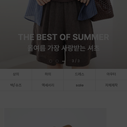
3
/ 3
상의
하의
드레스
아우터
백/슈즈
액세서리
sale
자체제작