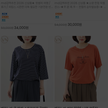
★ 한정수량 제작 ★ 강연 코튼으로 빈
가벼우면서도 실의 꼬임 덕분에 원단이
md강력추천 2026 신상품★ 핫썸머 여행 /
md강력추천 2026 신상품 ★소량 한정 득템
티지 프린트로 여름 하의와 모두 잘어울
피부에 잘 달라붙지 않아 통기성이 탁월
휴가 / 바캉스 시즌엔 더욱 필요한 기분전환 빈티
찬스~★주.문.폭.주 - 전컬러 순차발송중~★ 감
리는 그래픽
지 무드★ 부드럽고 유연한 강연 코튼 소재로 피
각적인 선글라스 프린트/안정감 있는 라운드 넥
부에 산뜻하게 닿는 프리미엄 /답답함 없는 라운
라인과 여유 있는 스탠다드 핏으로 부담 없이 착
드 넥라인과 자연스럽게 어깨를 감싸는 캡슬리브
용/과하지 않은 프린트 디테일이 룩에 세련된 위
디자인이 팔 라인을 더욱 날씬
트를 더해 데일리 룩에 포인트
30,000
원
54,000
원
34,000
원
59,000
원