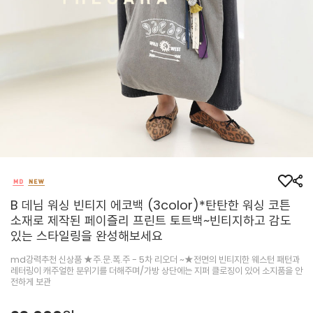
B 데님 워싱 빈티지 에코백 (3color)*탄탄한 워싱 코튼
소재로 제작된 페이즐리 프린트 토트백~빈티지하고 감도
있는 스타일링을 완성해보세요
md강력추천 신상품 ★주.문.폭.주 - 5차 리오더 ~★전면의 빈티지한 웨스턴 패턴과
레터링이 캐주얼한 분위기를 더해주며/가방 상단에는 지퍼 클로징이 있어 소지품을 안
전하게 보관