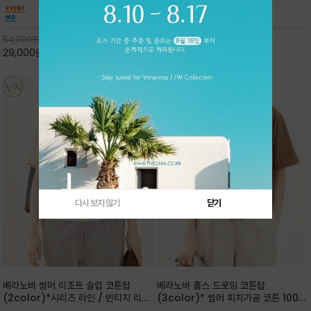
핏 강연티셔츠
안함을 동시에 느낄수 있으며 차분하고 필요한
한 착용감을 선사하며, 자연스럽게 떨어지는 실루
컬러웨이로 단독 또는 린넨 자켓/ 여름점퍼 안에
엣이 편안하며 ★도회적인 무드로 루즈하게 단독
코디하기 만능템 입니다^^
으로도 포인트가 되며, 데일리 활
54,000
원
65,000
원
29,000
원
46%
30,000
원
53%
다시 보지 않기
닫기
베라노바 썸머 리조트 슬럽 코튼탑
베라노바 홀스 드로잉 코튼탑
(2color)*시리즈 라인 / 빈티지 리조
(3color)* 썸머 피치가공 코튼 100프
트 무드의 은은한 슬럽 조직감이 느껴지
로 / 에스파스(Espace) 드로잉 여백