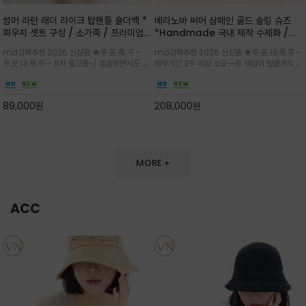
썸머 라탄 래더 라이크 탑핸들 숄더백 *
베라노바 써머 샴페인 골드 슬링 슈즈
파우치 셋트 구성 / 소가죽 / 프리미엄
*Handmade 국내 제작 수제화 /은
라탄 / 내추럴한 라탄 짜임과 블랙 레더
은한 펄감의 레더 텍스처가 발끝을 고급
md강력추천 2026 신상품 ★주.문.폭.주 -
md강력추천 2026 신상품 ★주.문.대.폭.주 -
라이크 배색이 조화롭게 어우러진 탑핸
스럽게 밝혀주는 슬링백 플랫슈
주.문.대.폭.주 - 6차 출고중~/ 촘촘하면서도 입
제작기간 2주 이상 소요~~토 쉐입이 발끝까지 세
들 숄더백
체감 있는 라탄 조직이 여름 무드를 고급스럽게
련된 무드와 발등에 스트랩과 로고 메탈 장식/깔
만들며 부드러운 곡선의 바스켓 실루엣에 넉넉한
끔한 디자인과 베이직한 컬러감으로 높은 활용도
수납감이 느껴지고 탑핸들과 숄더 스트랩으로 다
를 전해주는 디자인 / 데일리 룩부터 포멀한 스타
89,000
원
208,000
원
양한 연출이
일까지 두루 잘 어울리는 활2
MORE +
ACC