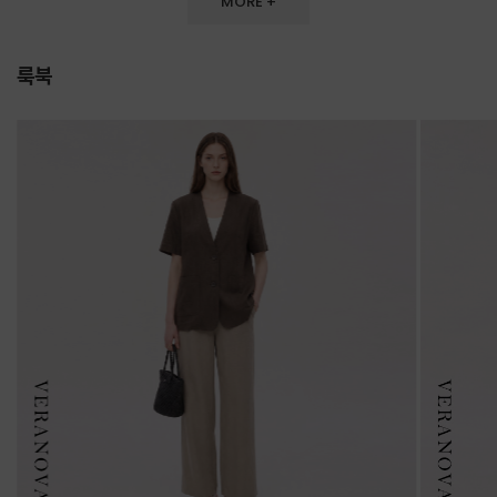
MORE +
룩북