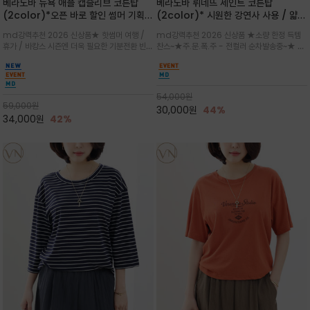
베라노바 뉴욕 애플 캡슬리브 코튼탑
베라노바 뤼네뜨 세인트 코튼탑
(2color)*오픈 바로 할인 썸머 기획
(2color)* 시원한 강연사 사용 / 얇고
★ 한정수량 제작 ★ 강연 코튼으로 빈
가벼우면서도 실의 꼬임 덕분에 원단이
md강력추천 2026 신상품★ 핫썸머 여행 /
md강력추천 2026 신상품 ★소량 한정 득템
티지 프린트로 여름 하의와 모두 잘어울
피부에 잘 달라붙지 않아 통기성이 탁월
휴가 / 바캉스 시즌엔 더욱 필요한 기분전환 빈티
찬스~★주.문.폭.주 - 전컬러 순차발송중~★ 감
리는 그래픽
지 무드★ 부드럽고 유연한 강연 코튼 소재로 피
각적인 선글라스 프린트/안정감 있는 라운드 넥
부에 산뜻하게 닿는 프리미엄 /답답함 없는 라운
라인과 여유 있는 스탠다드 핏으로 부담 없이 착
드 넥라인과 자연스럽게 어깨를 감싸는 캡슬리브
용/과하지 않은 프린트 디테일이 룩에 세련된 위
디자인이 팔 라인을 더욱 날씬
트를 더해 데일리 룩에 포인트
54,000
원
59,000
원
30,000
원
44%
34,000
원
42%