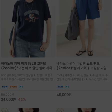
베라노바 썸머 미키 1928 코튼탑
베라노바 썸머 나일론 쇼트 팬츠
(2color)*오픈 바로 할인 썸머 기획
(2color)*썸머 기획 / 초경량 나일론
★ 한정수량 제작 ★ 오가닉 코튼으로
(Lightweight): 입은 듯 안 입은 듯
md강력추천 2026 신상품★ 핫썸머 여행 /
md강력추천 2026 신상품 ★주.문.대.폭.주 -
빈티지 프린트로 여름 하의와 모두 잘어
가벼운 아이템 / 여행 / 일상 / 운동 모
휴가 / 바캉스 시즌엔 더욱 필요한 기분전환 빈티
전컬러 인기~순차발송중~★ 무조건 입으세요~~
울리는 그래픽
두 가능한 아이템
지 무드가 돋보이는 에센셜★네이비와 차분한 카
폭염과 장마 꿉꿉함이 지속되는 한여름날 필수템
키 컬러 위에 빈티지한 크랙 효과의 레트로 감성
입니다^^가볍고 드라이한 터치감의 나일론 소
그래픽을 더해 캐주얼하면서도 세련된 분위기를
재로 완성한 자연스럽게 어우러져 출근룩, 여행
49,000
원
59,000
원
완성
룩, 모임룩, 데일리룩까지 다양하게
34,000
원
42%