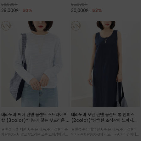
59,000
원
65,000
원
으로도 포인트가 되며, 데일리 활
29,000
원
50%
30,000
원
53%
베라노바 써머 린넨 블랜드 스트라이프
베라노바 모던 린넨 블랜드 롱 원피스
탑 (3color)*피부에 닿는 부드러운 촉
(2color)*담백한 조직감이 느껴지는
감으로 가공된 린넨 특유의 통기성과 자
린넨 블렌드 소재로 완성된 슬리브리스
★한정 득템 세일 ★주.문.대.폭.주 - 전컬러 순
★한정 수량 대박 찬★주.문.대.폭.주 - 전컬러
연스러운 질감에 폴리에스터의 형태 안
롱 원피스
차발송중~★ 얇고 부드러운 코튼 소재감이 산뜻
인기~ 순차발송중~3차 리오더 ~★가디건이나
정성을 더한 원단
하게 닿는 스트라이프 롱슬리브탑 / 가볍게 흐르
린넨 자켓을 가볍게 걸치면 세련된 오피스룩으로