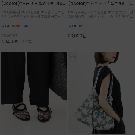
(2color)*오픈 바로 할인 썸머 기획
(4color)* 자수 처리 / 실루엣과 넉넉
★데님, 팬츠, 원피스는 물론 출근룩, 주
한 수납력을 자랑하는 베라노바의 에센
md강력추천 2026 신상품 ★와펜 포인트 안
md강력추천 2026 신상품 ★주.문.폭.주 - 전
말 모임룩, 여행룩까지 ~
셜 숄더백
정감있는 탄탄한 데님 배색이 조화를 이루는 쇼
컬러 발송중~~ 베라노바 시그닌쳐 백 / 유연한
퍼백/넉넉한 수납공간으로 데일리부터 여행까지
텍스처가 몸에 자연스럽게 감기며, 넓은 스트랩
클래식한 네이비·아이보리 스트라이프와 산뜻한
설계로 어깨의 피로도를 낮춰 편안한 착용/가볍
스카이블루 컬러가 너무 이쁜 쇼퍼백
게 들수록 더욱 멋스러운 크링클 텍스처의 데일
39,000
원
88,000
원
리 숄더백
49,000
원
44%