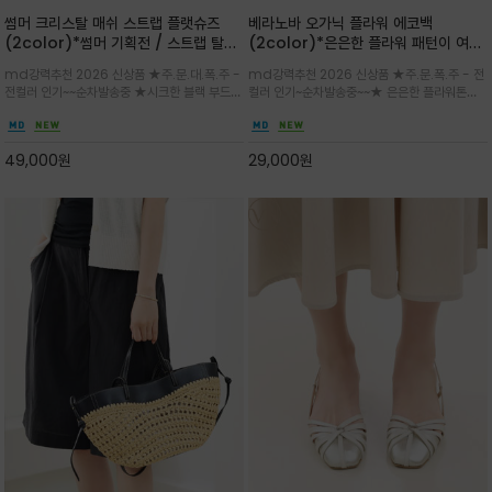
썸머 크리스탈 매쉬 스트랩 플랫슈즈
베라노바 오가닉 플라워 에코백
(2color)*썸머 기획전 / 스트랩 탈착
(2color)*은은한 플라워 패턴이 여름
하지않고 편하게 신으셔도 되는 타입~섬
룩에 산뜻한 포인트를 더해주는 코튼 에
md강력추천 2026 신상품 ★주.문.대.폭.주 -
md강력추천 2026 신상품 ★주.문.폭.주 - 전
세한 메쉬 짜임 위로 은은하게 반짝이는
코백
전컬러 인기~~순차발송중 ★시크한 블랙 부드러
컬러 인기~순차발송중~~★ 은은한 플라워톤이
크리스탈 디테일을 더한 플랫슈즈
운 그레이 컬러로 구성되어 룩에 세련되게 매치
룩에 방해되지않고 시원한 여름무드에 잔잔하고
하게 좋으며 가볍고 시원해 데일리 만능 아이템 /
고급스럽게 내추럴한 감성의 천연 오가닉 코튼소
와이드 팬츠와 함께 데일리룩·출근룩 포인트
재/내부 포켓과 VERANOVA 자수 디테일이 더
49,000
원
29,000
원
해져 완성