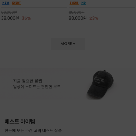
는 여유핏이 체형을 자연스럽게 여리하게 보이게
도 손색이 없고,리조트룩까지 만능/답답하지 않
하며 자외선 차단/여행/ 장마등 간절기까지 롱템
은 네크라인과 여유 있는 롱 기장으로 체형을 커
59,000
원
115,000
원
으로 입어주세요
버하면서도 여리여리한 무
38,000
원
35%
88,000
원
23%
MORE +
베스트 아이템
한눈에 보는 주간 고객 베스트 상품