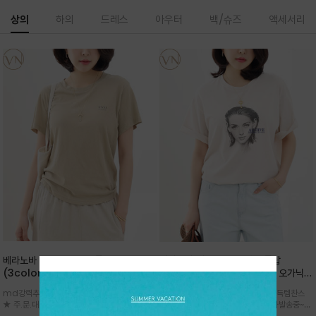
상의
하의
드레스
아우터
백/슈즈
액세서리
베라노바 심플 VN13 코튼탑
베라노바 어반 우먼 강연 코튼탑
(3color)*썸머 바이오 강연/ 스판 너
(2color) *한여름 내내 입는 오가닉
무 좋고 옷감 시원한 프리미엄 소재 / 군
강연 코튼 / Partial Printing/라인
md강력추천 2026 신상품 ★한정 대박 세일
md강력추천 2026 신상품 ★대박 득템찬스
더더기 없이 깔끔한 무드가 매력적인
워크 (Line Work) & 스케치/감각적
★ 주.문.대.폭.주 - 전컬러 인기~순차발송중
~~ 주.문.대.폭.주 - 전컬러 인기~순차발송중~★
VN13 코튼 티셔츠
인 아트워크 프린트가 시선을 끄는 루즈
~~3차 리오더 ★ 기분좋게 적당히 슬림하게~ 편
시원한 터치감의 오가닉 강연 코튼 소재로 편안