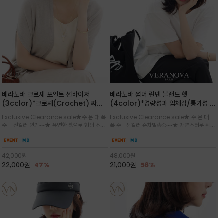
베라노바 크로셰 포인트 썬바이저
베라노바 썸머 린넨 블랜드 햇
(3color)*크로셰(Crochet) 짜임
(4color)*경량성과 입체감/통기성 좋
포인트가 있는 썬바이저/내추럴하고 페
은 짜임과 가벼운 착용감으로 여름 내내
Exclusive Clearance sale★주.문.대.폭.
Exclusive Clearance sale★ 주.문.대.
미닌한 무드를 연출/벨크로 타입이라 휴
쾌적하게 착용/ 뒷트임 있어서 헤어스타
주 - 전컬러 인기~~★ 유연한 챙으로 형태 조절
폭.주 -전컬러 순차발송중~~★ 자연스러운 쉐입
대도 간편
일링에도 편하게 쓰실수 있습니다
이 자유로운 크로셰 바이저/ 딱딱하지 않아 돌돌
과 은은한 로고 디테일이 더해져 데일리룩에 세
말아 휴대하기 좋고, 챙의 모양을 살짝 바꿀 수 있
련된 포인트/베이직한 컬러 구성으로 어떤 스타
는 스타일/데일리부터 휴양지까지 스타일과 실
일에도 손쉽게 매치되며, 휴양지부터 일상까지 활
42,000
원
48,000
원
용성을 모두 갖춘 아이템
용도 높은 아이템
22,000
원
47%
21,000
원
56%