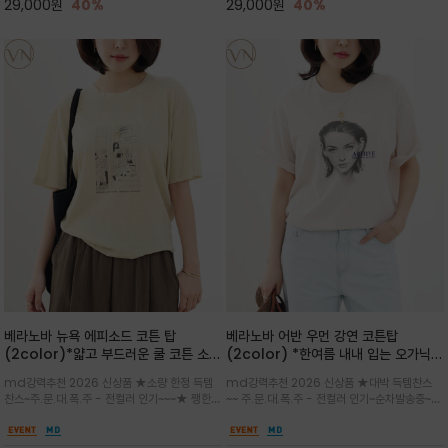
29,000
원
40%
29,000
원
40%
베라노바 뉴욕 에피소드 코튼 탑
베라노바 어반 우먼 강연 코튼탑
(2color)*얇고 부드러운 쿨 코튼 소재
(2color) *한여름 내내 입는 오가닉
/ 릴렉스드 핏 (Relaxed Fit) 편안하
강연 코튼 / Partial Printing/라인
md강력추천 2026 신상품 ★소량 한정 득템
md강력추천 2026 신상품 ★대박 득템찬스
고 자연스러운 멋이 있는 핏으로 여름내
워크 (Line Work) & 스케치/감각적
찬스~주.문.대.폭.주 - 전컬러 인기~~~★ 쨍한듯
~~ 주.문.대.폭.주 - 전컬러 인기~순차발송중~★
내 편하고 감각적으로 입으세요
인 아트워크 프린트가 시선을 끄는 루즈
세련된 컬러감에 빈티지한 무드의 아트 프린팅과
시원한 터치감의 오가닉 강연 코튼 소재로 편안
핏 강연티셔츠
내추럴한 컬러감이 매력적인 티셔츠/여유로운
한 착용감을 선사하며, 자연스럽게 떨어지는 실루
실루엣과 부드러운 터치감으로 편안하게 착용
엣이 편안하며 ★도회적인 무드로 루즈하게 단독