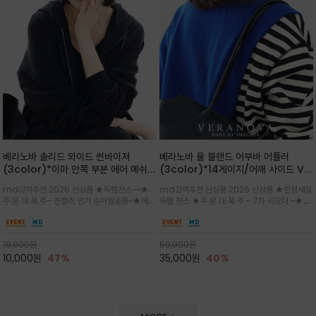
베라노바 솔리드 와이드 썬바이져
베라노바 울 블랜드 어부바 머플러
(3color)*이마 안쪽 부분 에어 메쉬
(3color)*14게이지/어깨 사이드 VN
(Air-Mesh) 쾌적하고 편하게 / 베라
브랜드 스카시 편직 기법 /시선을 사로
md강력추천 2026 신상품 ★득템찬스~~★
md강력추천 신상품 2026 신상품 ★한정세일
노바 심볼 전사 인쇄(Transfer
잡는 감각적인 레이어드 니트 어부바숄/
주.문.대.폭.주- 전컬러 인기 순차발송중~★메쉬
득템 찬스 ★주.문.대.폭.주 - 7차 리오더 ~★셔
Printing)뒷밴딩으로 사이즈 조절이 가
뒷면의 은은한 V자 조직감과 부드러운
쿠션 마감으로 이마 눌림을 최소화하고, 하루 종
츠나 원피스 위에 가볍게 걸쳐 스타일리시한 포
능해 누구나 안정적으로 착용
터치감으로 완성도를 높였으며, 단조로
일 보송보송한 스킨케어 핏(Skin-care fit)을
인트를 주기 좋으며, 소매 끝단에 위치한 실버
운 코디에 특별한 무드를 더해줄 아이템
유지심플한 로고 포인트와 세련된 컬러로 일상,골
'VN' 메탈 로고 장식이 브랜드의 정체성과 고급
19,000
원
59,000
원
프,여행까지~~
스러움을 동시에
10,000
원
47%
35,000
원
40%