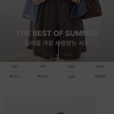
3
/ 3
상의
하의
드레스
아우터
백/슈즈
액세서리
sale
자체제작