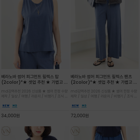
베라노바 썸머 피그먼트 릴렉스 탑
베라노바 썸머 피그먼트 릴렉스 팬츠
(2color)*★ 셋업 추천 ★ 가볍고 부
(2color)*★ 셋업 추천 ★ 가볍고 부
드러운 터치감이 돋보이는 피그먼트 코
드러운 터치감이 돋보이는 피그먼트 코
md강력추천 2026 신상품 ★ 썸머 한정 수량
md강력추천 2026 신상품 ★ 썸머 한정 수량
튼 소재로 완성
튼 소재로 완성
제작 / 일상 / 여행 / 라운지 / 비행기 / 조식 /
제작 / 일상 / 여행 / 라운지 / 비행기 / 조식 /
꾸안꾸 이지 컴포트 라인으로 얇고 부드러운 피
꾸안꾸 이지 컴포트 라인으로 얇고 부드러운 피
그먼트로 제작되어 편하고 가볍게 후회없으실 아
그먼트로 제작되어 편하고 가볍게 후회없으실 아
이템 입니다
이템 입니다
34,000
원
72,000
원