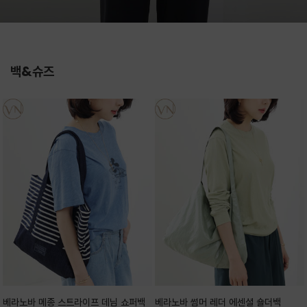
백&슈즈
베라노바 메종 스트라이프 데님 쇼퍼백
베라노바 썸머 레더 에센셜 숄더백