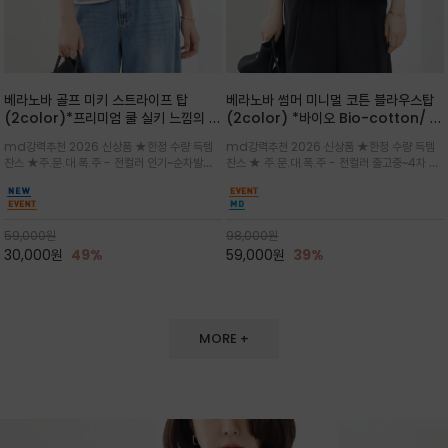
베라노바 골프 미키 스트라이프 탑
베라노바 썸머 미니멀 코튼 블라우스탑
(2color)*프리미엄 쿨 실키 느낌의 폴
(2color) *바이오 Bio-cotton/ 시
리소재와 스판으로 한 경쾌하게 여름내
원한 터치 / 나일론 블랜드 / 티셔츠처
md강력추천 2026 신상품 ★한정 수량 득템
md강력추천 2026 신상품 ★한정 수량 득템
내 ★골프 미키티 포함 구매및 20만원
럼 편안하지만 블라우스처럼 단정한 무
찬스 ★주.문.대.폭.주 - 전컬러 인기~순차발송
찬스 ★ 주.문.대.폭.주 - 전컬러 출고중~4차 리
넘는 구매고객님께는 타이틀리스트 베라
드가 느껴지는 코튼 블라우스 탑
중~★ 화이트 바탕에 그레이·스카이블루 스트라
오더 ★ 넥라인과 뒷 지퍼로 완성도가 높으며 가
노바 골프공 2피스 3구 증정(소진시 마
이프가 산뜻한 컬러감을 연출/안정감 있는 라운
볍게 퍼지는 박시한 실루엣과 크롭 기장이 하체
감)★
드 넥라인과 여유있는 스탠다드 핏으로 여름내내
를 길어 보이게 해주며 와이드 팬츠와 셋업
이쁘게 입으세요 ^^
59,000
원
98,000
원
30,000
원
49%
59,000
원
39%
MORE +