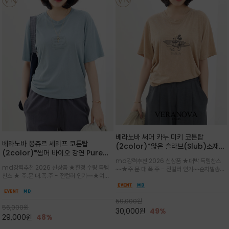
베라노바 써머 카누 미키 코튼탑
베라노바 봉쥬르 세리프 코튼탑
(2color)*얇은 슬라브(Slub)소재
(2color)*썸머 바이오 강연 Pure
부드럽고 폭염에도 시원하게 착용 가능
md강력추천 2026 신상품 ★대박 득템찬스
Cotton / 세리프 폰트를 선택하고 감
하며, 몸에 잘 달라붙지 않아 쾌적
md강력추천 2026 신상품 ★한정 수량 득템
~~★주.문.대.폭.주 - 전컬러 인기~~순차발송중
성적인 프랑스어 수식어를 조합
찬스 ★ 주.문.대.폭.주 - 전컬러 인기~~★여름
~★썸머 무드의 프린트가 매력적이며 여유 있는
의 시원한 감성/자연스러운 필기체 파리지앵의
드롭숄더 핏과 부드러운 라운드넥이 편안하며, 앞
여유로운 감성/피부에 닿는 순간 기분 좋은 청량
면 캐릭터 프린트가 캐주얼한 포인트를 더해줍니
한 원단을 사용해 데일리 코디 만능 아이템
59,000
원
다.
56,000
원
30,000
원
49%
29,000
원
48%