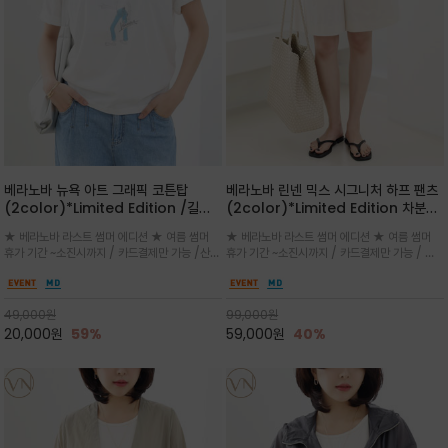
베라노바 뉴욕 아트 그래픽 코튼탑
베라노바 린넨 믹스 시그니처 하프 팬츠
(2color)*Limited Edition /길어
(2color)*Limited Edition 차분한
진 여름의 끝자락까지 멋스럽게 연출하
길이감 허벅지 라인에서 부담없이 길어
★ 베라노바 라스트 썸머 에디션 ★ 여름 썸머
★ 베라노바 라스트 썸머 에디션 ★ 여름 썸머
세요 ^^
진 여름의 끝자락까지 멋스럽게 연출하
휴가 기간 ~소진시까지 / 카드결제만 가능 /산뜻
휴가 기간 ~소진시까지 / 카드결제만 가능 / 앞
세요 ^^
한 컬러를 바탕으로 블루 컬러의 NEW YORK
쪽 원턱 디테일과 여유 있는 실루엣이 자연스럽
레터링과 감각적인 일러스트 프린트가 어우러져
게 체형을 커버해 우아한 비율을 완성
세련된 포인트
49,000
원
99,000
원
20,000
원
59%
59,000
원
40%