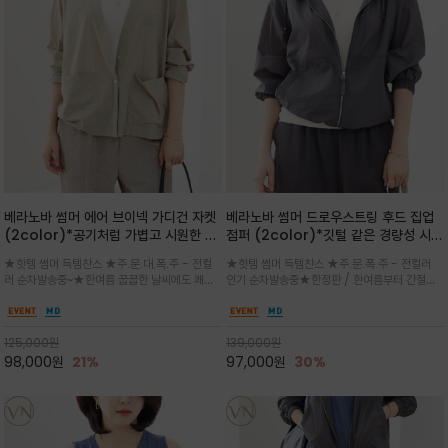
베라노바 썸머 에어 브이넥 가디건 자켓
베라노바 썸머 드로우스트링 후드 집업
(2color)*공기처럼 가볍고 시원한 나
점퍼 (2color)*깃털 같은 경량성 시원
일론 에어 라인 / 마더 오브 자캐 버튼 /
한 프리미엄 나일론 /볼륨 핏
★핫템 썸머 득템찬스 ★주.문.대.폭.주 - 전컬
★핫템 썸머 득템찬스 ★주.문.폭.주 - 전컬러
브이넥 디자인이라 부담없이 쓱쓱~걸치
(Volume Fit)가볍지만 입체적인 실
러 순차발송중~★한여름 꿉꿉한 날씨에도 쾌적
인기 순차발송중★한정판 / 한여름부터 간절기
는 꾸안꾸!!가볍고 바스락한 나일론 블렌
루엣을 유지하는 구조적 디자인
함을 유지하는 나일론 소재 브이넥 가디건 스타
까지~후드 스트링과 프런트 지퍼, 밴딩 소매, 밑
드 소재감이 세련된 무드를 더해주는 가
일 자켓은 가벼운 무게감과 방수성 덕분에 여름
단 스토퍼 디테일로 핏 조절이 가능해 실용적/바
디건 스타일
철 활용도 만점 / 모던한 디자인으로 이너와 팬츠
스락한 텍스처가 몸에 달라붙지 않아 산뜻하며
125,000
원
139,000
원
등과 밸런스를 맞춥니다
가볍게 비치는 세련된후드
98,000
원
21%
97,000
원
30%