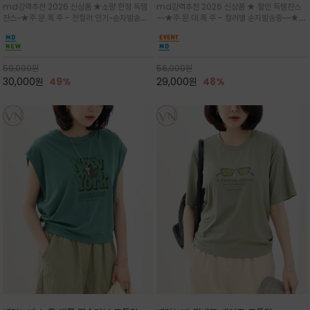
md강력추천 2026 신상품 ★소량 한정 득템
md강력추천 2026 신상품 ★ 할인 득템찬스
는 가벼운 코튼 터치의 반팔 티셔츠입니
의 미를 살려 말의 윤곽선만 스케치하여
찬스~★주.문.폭.주 - 전컬러 인기~순차발송중
~~★주.문.대.폭.주 - 컬러별 순차발송중~~★프
다
감성을 담은 아이템
~★휴양지의 무드를 살려, 색이 바랜 듯한 세피
랑스 감성의 포근하면서도 우아한 무드를 담은
아(Sepia)나 파스텔 톤의 해변 풍경으로 세련
말(Horse) 드로잉 티셔츠는 여유로운 실루엣과
된 뮤트톤 컬러 팔레트로 빈티지한 무드의 선샤
감각적인 아트워크로 고급스러운 여름 스타일링
인 프린트가 더해져 담백하면서도 감각
을 완성할 수 있습니다
59,000
원
56,000
원
30,000
원
49%
29,000
원
48%