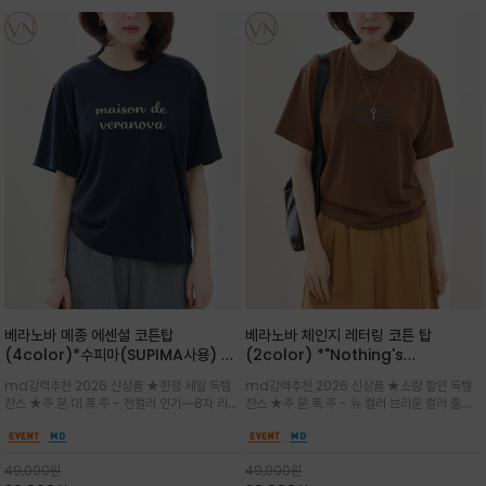
베라노바 메종 에센셜 코튼탑
베라노바 체인지 레터링 코튼 탑
(4color)*수피마(SUPIMA사용) 레
(2color) *"Nothing's
귤러한 사이즈로 편안한 착용감을 전하
change"아무것도 하지않으면 아무일
md강력추천 2026 신상품 ★한정 세일 득템
md강력추천 2026 신상품 ★소량 할인 득템
는 레터링 티셔츠
도 일어나지않는것/감각적인 레터링 프
찬스 ★주.문.대.폭.주 - 전컬러 인기~~8차 리오
찬스 ★주.문.폭.주 - 뉴 컬러 브라운 컬러 출시~
린팅이 돋보이는 베라노바 티셔츠
더 ~화이트 입고 ★ 데일리 아이템 /고유의 그래
전컬러 인기~~~2차 리오더 ★블랙 레터링으로
픽이나 컬러 조합을 통해 'Essential'한 무드를
무드를 만들고 기본 베이스의 컬러감이라 출근시
트렌디하게 해석/범용성이 좋아 여름내내 입기
팬츠나 데님등에 모두 잘 어울리는 디자인 /부드
49,000
원
49,000
원
좋은 컬러웨이와 디자인입니다^^
럽고 유연한 코튼 소재로 편안