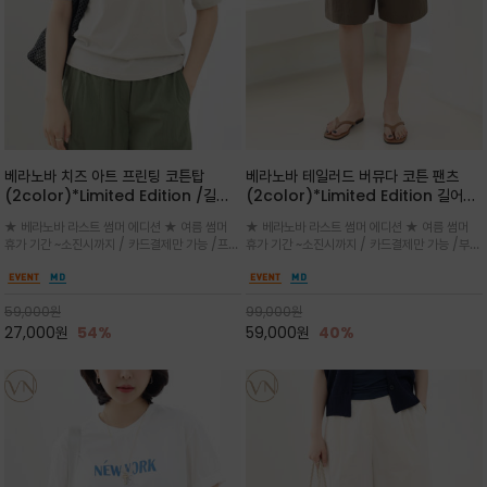
베라노바 치즈 아트 프린팅 코튼탑
베라노바 테일러드 버뮤다 코튼 팬츠
(2color)*Limited Edition /길어
(2color)*Limited Edition 길어진
진 여름의 끝자락까지 멋스럽게 연출하
여름의 끝자락까지 멋스럽게 연출하세요
★ 베라노바 라스트 썸머 에디션 ★ 여름 썸머
★ 베라노바 라스트 썸머 에디션 ★ 여름 썸머
세요 ^^
^^
휴가 기간 ~소진시까지 / 카드결제만 가능 /프론
휴가 기간 ~소진시까지 / 카드결제만 가능 /부드
트의 미니 레터링과 백라인의 감각적인 치즈 일
러운 프리미엄 코튼 블랜드 자연스러운 텍스처와
러스트 프린트가 더해져 과하지 않으면서도 세련
은은한 매트 컬러가 고급스러운 분위기
된 포인트를 완성
59,000
원
99,000
원
27,000
원
54%
59,000
원
40%