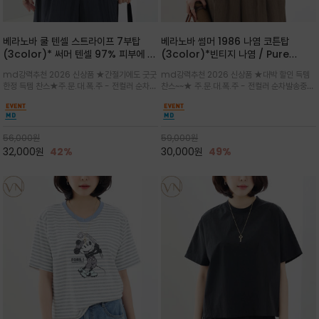
베라노바 쿨 텐셀 스트라이프 7부탑
베라노바 썸머 1986 나염 코튼탑
(3color)* 써머 텐셀 97% 피부에 닿
(3color)*빈티지 나염 / Pure
는 순간 느껴지는 쿨링 터치의 여름 텐셀
Organic Cotton 100% 가볍게 입
md강력추천 2026 신상품 ★간절기에도 굿굿
md강력추천 2026 신상품 ★대박 할인 득템
소재
어도 룩에 감도가 살아나는 베라노바 스
한정 득템 찬스★주.문.대.폭.주 - 전컬러 순차발
찬스~~★ 주.문.대.폭.주 - 전컬러 순차발송중
튜디오 티셔츠
송중~3차 리오더~~★스트라이프 패턴에 여유
~~★살에 닿는 시원한 촉감 강연 코튼 소재로 여
있는 드롭숄더와 7부 소매가 더해져 팔 라인을
유 있는 핏과 경쾌한 기장감이 자연스럽게 체형
자연스럽게 커버해주는 아이템/얇고 가벼운 터
을 커버/빈티지한 레터링 프린트가 은근한 포인
치감으로 편안
트가 되어 데님이나 린넨 팬츠와 감
56,000
원
59,000
원
32,000
원
42%
30,000
원
49%