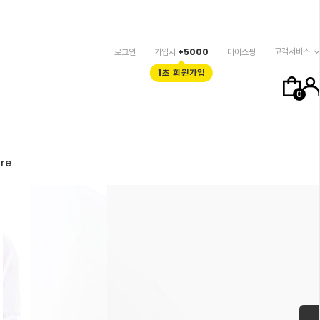
고객서비스
로그인
가입시
+5000
마이쇼핑
1초 회원가입
0
re