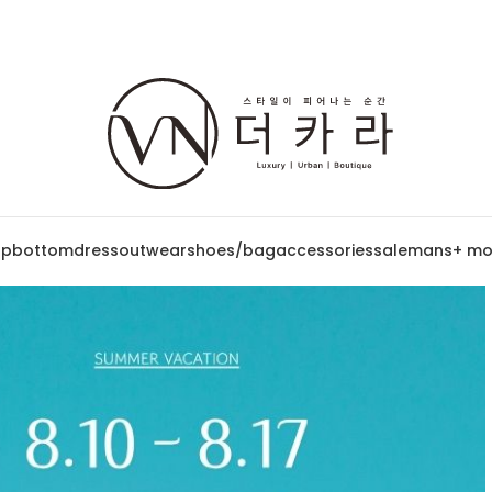
op
bottom
dress
outwear
shoes/bag
accessories
sale
mans
+ mo