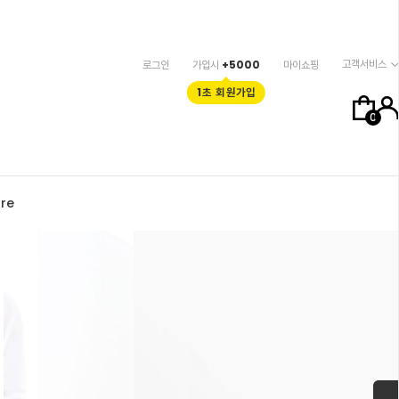
고객서비스
로그인
가입시
+5000
마이쇼핑
1초 회원가입
0
re