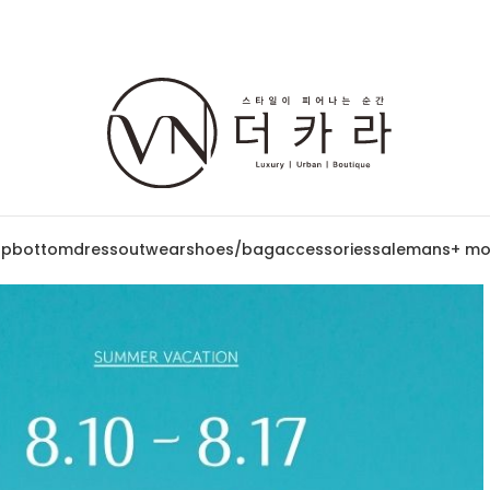
op
bottom
dress
outwear
shoes/bag
accessories
sale
mans
+ mo