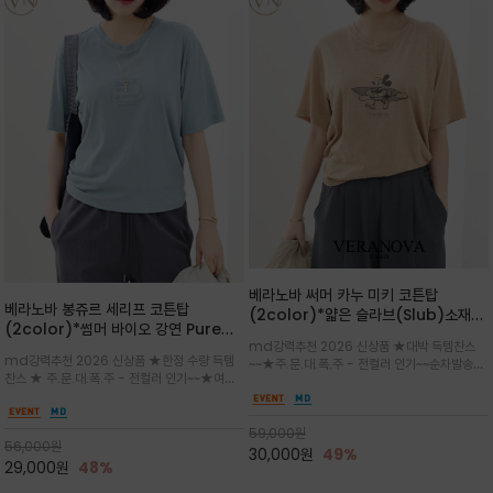
베라노바 써머 카누 미키 코튼탑
베라노바 봉쥬르 세리프 코튼탑
(2color)*얇은 슬라브(Slub)소재
(2color)*썸머 바이오 강연 Pure
부드럽고 폭염에도 시원하게 착용 가능
md강력추천 2026 신상품 ★대박 득템찬스
Cotton / 세리프 폰트를 선택하고 감
하며, 몸에 잘 달라붙지 않아 쾌적
md강력추천 2026 신상품 ★한정 수량 득템
~~★주.문.대.폭.주 - 전컬러 인기~~순차발송중
성적인 프랑스어 수식어를 조합
찬스 ★ 주.문.대.폭.주 - 전컬러 인기~~★여름
~★썸머 무드의 프린트가 매력적이며 여유 있는
의 시원한 감성/자연스러운 필기체 파리지앵의
드롭숄더 핏과 부드러운 라운드넥이 편안하며, 앞
여유로운 감성/피부에 닿는 순간 기분 좋은 청량
면 캐릭터 프린트가 캐주얼한 포인트를 더해줍니
한 원단을 사용해 데일리 코디 만능 아이템
59,000
원
다.
56,000
원
30,000
원
49%
29,000
원
48%