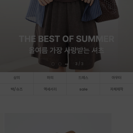
3
/ 3
상의
하의
드레스
아우터
백/슈즈
액세서리
sale
자체제작