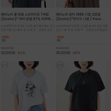
베라노바 쿨 텐셀 스트라이프 7부탑
베라노바 썸머 1986 나염 코튼탑
(3color)* 써머 텐셀 97% 피부에 닿
(3color)*빈티지 나염 / Pure
는 순간 느껴지는 쿨링 터치의 여름 텐셀
Organic Cotton 100% 가볍게 입
md강력추천 2026 신상품 ★간절기에도 굿굿
md강력추천 2026 신상품 ★대박 할인 득템
소재
어도 룩에 감도가 살아나는 베라노바 스
한정 득템 찬스★주.문.대.폭.주 - 전컬러 순차발
찬스~~★ 주.문.대.폭.주 - 전컬러 순차발송중
튜디오 티셔츠
송중~3차 리오더~~★스트라이프 패턴에 여유
~~★살에 닿는 시원한 촉감 강연 코튼 소재로 여
있는 드롭숄더와 7부 소매가 더해져 팔 라인을
유 있는 핏과 경쾌한 기장감이 자연스럽게 체형
자연스럽게 커버해주는 아이템/얇고 가벼운 터
을 커버/빈티지한 레터링 프린트가 은근한 포인
치감으로 편안
트가 되어 데님이나 린넨 팬츠와 감
56,000
원
59,000
원
32,000
원
42%
30,000
원
49%