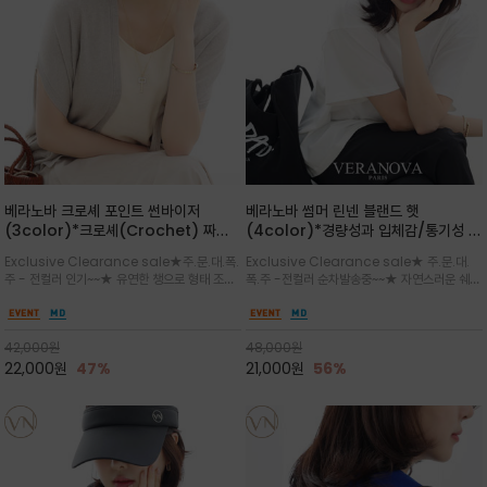
베라노바 크로셰 포인트 썬바이저
베라노바 썸머 린넨 블랜드 햇
(3color)*크로셰(Crochet) 짜임
(4color)*경량성과 입체감/통기성 좋
포인트가 있는 썬바이저/내추럴하고 페
은 짜임과 가벼운 착용감으로 여름 내내
Exclusive Clearance sale★주.문.대.폭.
Exclusive Clearance sale★ 주.문.대.
미닌한 무드를 연출/벨크로 타입이라 휴
쾌적하게 착용/ 뒷트임 있어서 헤어스타
주 - 전컬러 인기~~★ 유연한 챙으로 형태 조절
폭.주 -전컬러 순차발송중~~★ 자연스러운 쉐입
대도 간편
일링에도 편하게 쓰실수 있습니다
이 자유로운 크로셰 바이저/ 딱딱하지 않아 돌돌
과 은은한 로고 디테일이 더해져 데일리룩에 세
말아 휴대하기 좋고, 챙의 모양을 살짝 바꿀 수 있
련된 포인트/베이직한 컬러 구성으로 어떤 스타
는 스타일/데일리부터 휴양지까지 스타일과 실
일에도 손쉽게 매치되며, 휴양지부터 일상까지 활
42,000
원
48,000
원
용성을 모두 갖춘 아이템
용도 높은 아이템
22,000
원
47%
21,000
원
56%