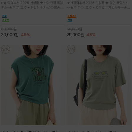
md강력추천 2026 신상품 ★소량 한정 득템
md강력추천 2026 신상품 ★ 할인 득템찬스
는 가벼운 코튼 터치의 반팔 티셔츠입니
의 미를 살려 말의 윤곽선만 스케치하여
찬스~★주.문.폭.주 - 전컬러 인기~순차발송중
~~★주.문.대.폭.주 - 컬러별 순차발송중~~★프
다
감성을 담은 아이템
~★휴양지의 무드를 살려, 색이 바랜 듯한 세피
랑스 감성의 포근하면서도 우아한 무드를 담은
아(Sepia)나 파스텔 톤의 해변 풍경으로 세련
말(Horse) 드로잉 티셔츠는 여유로운 실루엣과
된 뮤트톤 컬러 팔레트로 빈티지한 무드의 선샤
감각적인 아트워크로 고급스러운 여름 스타일링
인 프린트가 더해져 담백하면서도 감각
을 완성할 수 있습니다
59,000
원
56,000
원
30,000
원
49%
29,000
원
48%