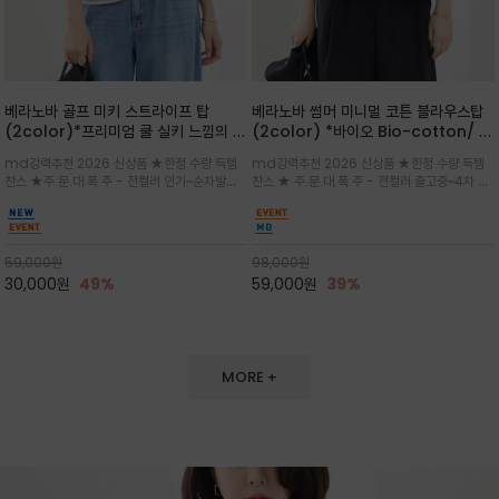
베라노바 골프 미키 스트라이프 탑
베라노바 썸머 미니멀 코튼 블라우스탑
(2color)*프리미엄 쿨 실키 느낌의 폴
(2color) *바이오 Bio-cotton/ 시
리소재와 스판으로 한 경쾌하게 여름내
원한 터치 / 나일론 블랜드 / 티셔츠처
md강력추천 2026 신상품 ★한정 수량 득템
md강력추천 2026 신상품 ★한정 수량 득템
내 ★골프 미키티 포함 구매및 20만원
럼 편안하지만 블라우스처럼 단정한 무
찬스 ★주.문.대.폭.주 - 전컬러 인기~순차발송
찬스 ★ 주.문.대.폭.주 - 전컬러 출고중~4차 리
넘는 구매고객님께는 타이틀리스트 베라
드가 느껴지는 코튼 블라우스 탑
중~★ 화이트 바탕에 그레이·스카이블루 스트라
오더 ★ 넥라인과 뒷 지퍼로 완성도가 높으며 가
노바 골프공 2피스 3구 증정(소진시 마
이프가 산뜻한 컬러감을 연출/안정감 있는 라운
볍게 퍼지는 박시한 실루엣과 크롭 기장이 하체
감)★
드 넥라인과 여유있는 스탠다드 핏으로 여름내내
를 길어 보이게 해주며 와이드 팬츠와 셋업
이쁘게 입으세요 ^^
59,000
원
98,000
원
30,000
원
49%
59,000
원
39%
MORE +