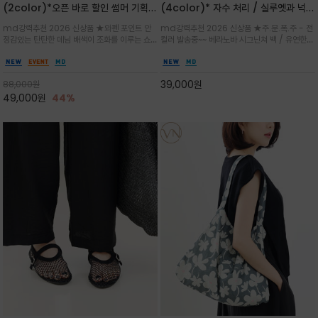
(2color)*오픈 바로 할인 썸머 기획
(4color)* 자수 처리 / 실루엣과 넉넉
★데님, 팬츠, 원피스는 물론 출근룩, 주
한 수납력을 자랑하는 베라노바의 에센
md강력추천 2026 신상품 ★와펜 포인트 안
md강력추천 2026 신상품 ★주.문.폭.주 - 전
말 모임룩, 여행룩까지 ~
셜 숄더백
정감있는 탄탄한 데님 배색이 조화를 이루는 쇼
컬러 발송중~~ 베라노바 시그닌쳐 백 / 유연한
퍼백/넉넉한 수납공간으로 데일리부터 여행까지
텍스처가 몸에 자연스럽게 감기며, 넓은 스트랩
클래식한 네이비·아이보리 스트라이프와 산뜻한
설계로 어깨의 피로도를 낮춰 편안한 착용/가볍
스카이블루 컬러가 너무 이쁜 쇼퍼백
게 들수록 더욱 멋스러운 크링클 텍스처의 데일
39,000
원
88,000
원
리 숄더백
49,000
원
44%