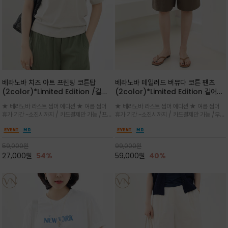
베라노바 치즈 아트 프린팅 코튼탑
베라노바 테일러드 버뮤다 코튼 팬츠
(2color)*Limited Edition /길어
(2color)*Limited Edition 길어진
진 여름의 끝자락까지 멋스럽게 연출하
여름의 끝자락까지 멋스럽게 연출하세요
★ 베라노바 라스트 썸머 에디션 ★ 여름 썸머
★ 베라노바 라스트 썸머 에디션 ★ 여름 썸머
세요 ^^
^^
휴가 기간 ~소진시까지 / 카드결제만 가능 /프론
휴가 기간 ~소진시까지 / 카드결제만 가능 /부드
트의 미니 레터링과 백라인의 감각적인 치즈 일
러운 프리미엄 코튼 블랜드 자연스러운 텍스처와
러스트 프린트가 더해져 과하지 않으면서도 세련
은은한 매트 컬러가 고급스러운 분위기
된 포인트를 완성
59,000
원
99,000
원
27,000
원
54%
59,000
원
40%