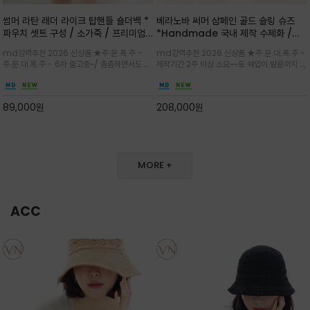
썸머 라탄 래더 라이크 탑핸들 숄더백 *
베라노바 써머 샴페인 골드 슬링 슈즈
파우치 셋트 구성 / 소가죽 / 프리미엄
*Handmade 국내 제작 수제화 /은
라탄 / 내추럴한 라탄 짜임과 블랙 레더
은한 펄감의 레더 텍스처가 발끝을 고급
md강력추천 2026 신상품 ★주.문.폭.주 -
md강력추천 2026 신상품 ★주.문.대.폭.주 -
라이크 배색이 조화롭게 어우러진 탑핸
스럽게 밝혀주는 슬링백 플랫슈
주.문.대.폭.주 - 6차 출고중~/ 촘촘하면서도 입
제작기간 2주 이상 소요~~토 쉐입이 발끝까지 세
들 숄더백
체감 있는 라탄 조직이 여름 무드를 고급스럽게
련된 무드와 발등에 스트랩과 로고 메탈 장식/깔
만들며 부드러운 곡선의 바스켓 실루엣에 넉넉한
끔한 디자인과 베이직한 컬러감으로 높은 활용도
수납감이 느껴지고 탑핸들과 숄더 스트랩으로 다
를 전해주는 디자인 / 데일리 룩부터 포멀한 스타
89,000
원
208,000
원
양한 연출이
일까지 두루 잘 어울리는 활2
MORE +
ACC