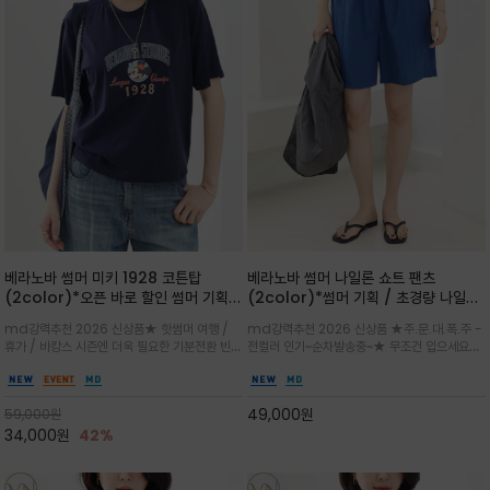
베라노바 썸머 미키 1928 코튼탑
베라노바 썸머 나일론 쇼트 팬츠
(2color)*오픈 바로 할인 썸머 기획
(2color)*썸머 기획 / 초경량 나일론
★ 한정수량 제작 ★ 오가닉 코튼으로
(Lightweight): 입은 듯 안 입은 듯
md강력추천 2026 신상품★ 핫썸머 여행 /
md강력추천 2026 신상품 ★주.문.대.폭.주 -
빈티지 프린트로 여름 하의와 모두 잘어
가벼운 아이템 / 여행 / 일상 / 운동 모
휴가 / 바캉스 시즌엔 더욱 필요한 기분전환 빈티
전컬러 인기~순차발송중~★ 무조건 입으세요~~
울리는 그래픽
두 가능한 아이템
지 무드가 돋보이는 에센셜★네이비와 차분한 카
폭염과 장마 꿉꿉함이 지속되는 한여름날 필수템
키 컬러 위에 빈티지한 크랙 효과의 레트로 감성
입니다^^가볍고 드라이한 터치감의 나일론 소
그래픽을 더해 캐주얼하면서도 세련된 분위기를
재로 완성한 자연스럽게 어우러져 출근룩, 여행
49,000
원
59,000
원
완성
룩, 모임룩, 데일리룩까지 다양하게
34,000
원
42%