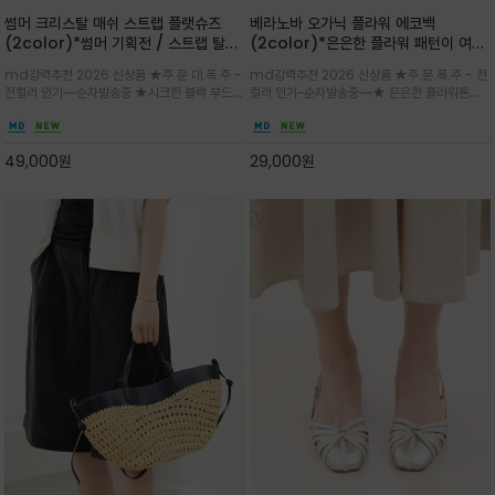
썸머 크리스탈 매쉬 스트랩 플랫슈즈
베라노바 오가닉 플라워 에코백
(2color)*썸머 기획전 / 스트랩 탈착
(2color)*은은한 플라워 패턴이 여름
하지않고 편하게 신으셔도 되는 타입~섬
룩에 산뜻한 포인트를 더해주는 코튼 에
md강력추천 2026 신상품 ★주.문.대.폭.주 -
md강력추천 2026 신상품 ★주.문.폭.주 - 전
세한 메쉬 짜임 위로 은은하게 반짝이는
코백
전컬러 인기~~순차발송중 ★시크한 블랙 부드러
컬러 인기~순차발송중~~★ 은은한 플라워톤이
크리스탈 디테일을 더한 플랫슈즈
운 그레이 컬러로 구성되어 룩에 세련되게 매치
룩에 방해되지않고 시원한 여름무드에 잔잔하고
하게 좋으며 가볍고 시원해 데일리 만능 아이템 /
고급스럽게 내추럴한 감성의 천연 오가닉 코튼소
와이드 팬츠와 함께 데일리룩·출근룩 포인트
재/내부 포켓과 VERANOVA 자수 디테일이 더
49,000
원
29,000
원
해져 완성