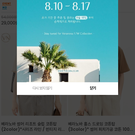
핏 강연티셔츠
안함을 동시에 느낄수 있으며 차분하고 필요한
한 착용감을 선사하며, 자연스럽게 떨어지는 실루
컬러웨이로 단독 또는 린넨 자켓/ 여름점퍼 안에
엣이 편안하며 ★도회적인 무드로 루즈하게 단독
코디하기 만능템 입니다^^
으로도 포인트가 되며, 데일리 활
54,000
원
65,000
원
29,000
원
46%
30,000
원
53%
다시 보지 않기
닫기
베라노바 썸머 리조트 슬럽 코튼탑
베라노바 홀스 드로잉 코튼탑
(2color)*시리즈 라인 / 빈티지 리조
(3color)* 썸머 피치가공 코튼 100프
트 무드의 은은한 슬럽 조직감이 느껴지
로 / 에스파스(Espace) 드로잉 여백