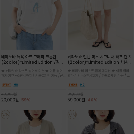
베라노바 뉴욕 아트 그래픽 코튼탑
베라노바 린넨 믹스 시그니처 하프 팬츠
(2color)*Limited Edition /길어
(2color)*Limited Edition 차분한
진 여름의 끝자락까지 멋스럽게 연출하
길이감 허벅지 라인에서 부담없이 길어
★ 베라노바 라스트 썸머 에디션 ★ 여름 썸머
★ 베라노바 라스트 썸머 에디션 ★ 여름 썸머
세요 ^^
진 여름의 끝자락까지 멋스럽게 연출하
휴가 기간 ~소진시까지 / 카드결제만 가능 /산뜻
휴가 기간 ~소진시까지 / 카드결제만 가능 / 앞
세요 ^^
한 컬러를 바탕으로 블루 컬러의 NEW YORK
쪽 원턱 디테일과 여유 있는 실루엣이 자연스럽
레터링과 감각적인 일러스트 프린트가 어우러져
게 체형을 커버해 우아한 비율을 완성
세련된 포인트
49,000
원
99,000
원
20,000
원
59%
59,000
원
40%