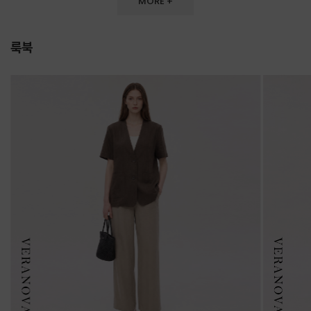
MORE +
룩북