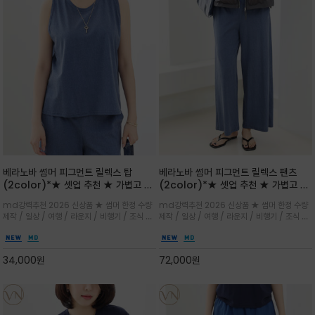
베라노바 썸머 피그먼트 릴렉스 탑
베라노바 썸머 피그먼트 릴렉스 팬츠
(2color)*★ 셋업 추천 ★ 가볍고 부
(2color)*★ 셋업 추천 ★ 가볍고 부
드러운 터치감이 돋보이는 피그먼트 코
드러운 터치감이 돋보이는 피그먼트 코
md강력추천 2026 신상품 ★ 썸머 한정 수량
md강력추천 2026 신상품 ★ 썸머 한정 수량
튼 소재로 완성
튼 소재로 완성
제작 / 일상 / 여행 / 라운지 / 비행기 / 조식 /
제작 / 일상 / 여행 / 라운지 / 비행기 / 조식 /
꾸안꾸 이지 컴포트 라인으로 얇고 부드러운 피
꾸안꾸 이지 컴포트 라인으로 얇고 부드러운 피
그먼트로 제작되어 편하고 가볍게 후회없으실 아
그먼트로 제작되어 편하고 가볍게 후회없으실 아
이템 입니다
이템 입니다
34,000
원
72,000
원