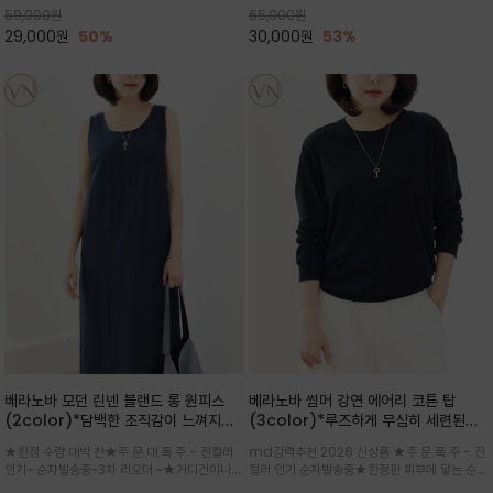
59,000
원
65,000
원
으로도 포인트가 되며, 데일리 활
29,000
원
50%
30,000
원
53%
베라노바 모던 린넨 블랜드 롱 원피스
베라노바 썸머 강연 에어리 코튼 탑
(2color)*담백한 조직감이 느껴지는
(3color)*루즈하게 무심히 세련된핏/
린넨 블렌드 소재로 완성된 슬리브리스
여름 원단 공기처럼 가벼운 촉감/바람을
★한정 수량 대박 찬★주.문.대.폭.주 - 전컬러
md강력추천 2026 신상품 ★주.문.폭.주 - 전
롱 원피스
품은 시원함: 우수한 통기성
인기~ 순차발송중~3차 리오더 ~★가디건이나
컬러 인기 순차발송중★한정판 피부에 닿는 순간
린넨 자켓을 가볍게 걸치면 세련된 오피스룩으로
느껴지는 프리미엄 강연면의 고슬고슬하고 산뜻