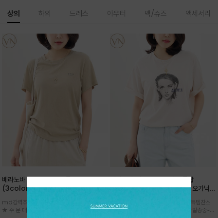
상의
하의
드레스
아우터
백/슈즈
액세서리
베라노바 심플 VN13 코튼탑
베라노바 어반 우먼 강연 코튼탑
(3color)*썸머 바이오 강연/ 스판 너
(2color) *한여름 내내 입는 오가닉
무 좋고 옷감 시원한 프리미엄 소재 / 군
강연 코튼 / Partial Printing/라인
md강력추천 2026 신상품 ★한정 대박 세일
md강력추천 2026 신상품 ★대박 득템찬스
더더기 없이 깔끔한 무드가 매력적인
워크 (Line Work) & 스케치/감각적
★ 주.문.대.폭.주 - 전컬러 인기~순차발송중
~~ 주.문.대.폭.주 - 전컬러 인기~순차발송중~★
VN13 코튼 티셔츠
인 아트워크 프린트가 시선을 끄는 루즈
~~3차 리오더 ★ 기분좋게 적당히 슬림하게~ 편
시원한 터치감의 오가닉 강연 코튼 소재로 편안