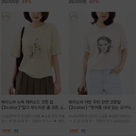
29,000
원
40%
29,000
원
40%
베라노바 뉴욕 에피소드 코튼 탑
베라노바 어반 우먼 강연 코튼탑
(2color)*얇고 부드러운 쿨 코튼 소재
(2color) *한여름 내내 입는 오가닉
/ 릴렉스드 핏 (Relaxed Fit) 편안하
강연 코튼 / Partial Printing/라인
md강력추천 2026 신상품 ★소량 한정 득템
md강력추천 2026 신상품 ★대박 득템찬스
고 자연스러운 멋이 있는 핏으로 여름내
워크 (Line Work) & 스케치/감각적
찬스~주.문.대.폭.주 - 전컬러 인기~~~★ 쨍한듯
~~ 주.문.대.폭.주 - 전컬러 인기~순차발송중~★
내 편하고 감각적으로 입으세요
인 아트워크 프린트가 시선을 끄는 루즈
세련된 컬러감에 빈티지한 무드의 아트 프린팅과
시원한 터치감의 오가닉 강연 코튼 소재로 편안
핏 강연티셔츠
내추럴한 컬러감이 매력적인 티셔츠/여유로운
한 착용감을 선사하며, 자연스럽게 떨어지는 실루
실루엣과 부드러운 터치감으로 편안하게 착용
엣이 편안하며 ★도회적인 무드로 루즈하게 단독