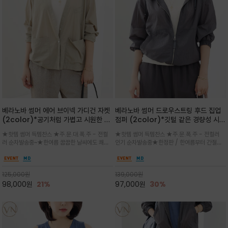
베라노바 썸머 에어 브이넥 가디건 자켓
베라노바 썸머 드로우스트링 후드 집업
(2color)*공기처럼 가볍고 시원한 나
점퍼 (2color)*깃털 같은 경량성 시원
일론 에어 라인 / 마더 오브 자캐 버튼 /
한 프리미엄 나일론 /볼륨 핏
★핫템 썸머 득템찬스 ★주.문.대.폭.주 - 전컬
★핫템 썸머 득템찬스 ★주.문.폭.주 - 전컬러
브이넥 디자인이라 부담없이 쓱쓱~걸치
(Volume Fit)가볍지만 입체적인 실
러 순차발송중~★한여름 꿉꿉한 날씨에도 쾌적
인기 순차발송중★한정판 / 한여름부터 간절기
는 꾸안꾸!!가볍고 바스락한 나일론 블렌
루엣을 유지하는 구조적 디자인
함을 유지하는 나일론 소재 브이넥 가디건 스타
까지~후드 스트링과 프런트 지퍼, 밴딩 소매, 밑
드 소재감이 세련된 무드를 더해주는 가
일 자켓은 가벼운 무게감과 방수성 덕분에 여름
단 스토퍼 디테일로 핏 조절이 가능해 실용적/바
디건 스타일
철 활용도 만점 / 모던한 디자인으로 이너와 팬츠
스락한 텍스처가 몸에 달라붙지 않아 산뜻하며
125,000
원
139,000
원
등과 밸런스를 맞춥니다
가볍게 비치는 세련된후드
98,000
원
21%
97,000
원
30%