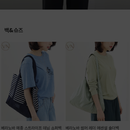
백&슈즈
베라노바 메종 스트라이프 데님 쇼퍼백
베라노바 썸머 레더 에센셜 숄더백