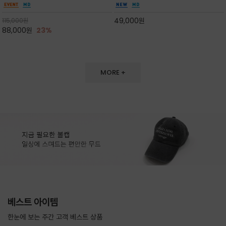
도 손색이 없고,리조트룩까지 만능/답답하지 않
한 터치감~★여름에 오히려 이런티을 입으셔야
은 네크라인과 여유 있는 롱 기장으로 체형을 커
자외선 / 냉방차단은 물론 꾸안꾸 세련미~캐쥬얼
49,000
원
115,000
원
버하면서도 여리여리한 무
을 즐기실수 있습니다^^
88,000
원
23%
MORE +
베스트 아이템
한눈에 보는 주간 고객 베스트 상품