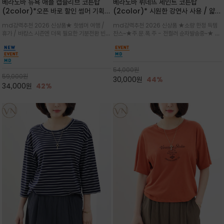
베라노바 뉴욕 애플 캡슬리브 코튼탑
베라노바 뤼네뜨 세인트 코튼탑
(2color)*오픈 바로 할인 썸머 기획
(2color)* 시원한 강연사 사용 / 얇고
★ 한정수량 제작 ★ 강연 코튼으로 빈
가벼우면서도 실의 꼬임 덕분에 원단이
md강력추천 2026 신상품★ 핫썸머 여행 /
md강력추천 2026 신상품 ★소량 한정 득템
티지 프린트로 여름 하의와 모두 잘어울
피부에 잘 달라붙지 않아 통기성이 탁월
휴가 / 바캉스 시즌엔 더욱 필요한 기분전환 빈티
찬스~★주.문.폭.주 - 전컬러 순차발송중~★ 감
리는 그래픽
지 무드★ 부드럽고 유연한 강연 코튼 소재로 피
각적인 선글라스 프린트/안정감 있는 라운드 넥
부에 산뜻하게 닿는 프리미엄 /답답함 없는 라운
라인과 여유 있는 스탠다드 핏으로 부담 없이 착
드 넥라인과 자연스럽게 어깨를 감싸는 캡슬리브
용/과하지 않은 프린트 디테일이 룩에 세련된 위
디자인이 팔 라인을 더욱 날씬
트를 더해 데일리 룩에 포인트
54,000
원
59,000
원
30,000
원
44%
34,000
원
42%