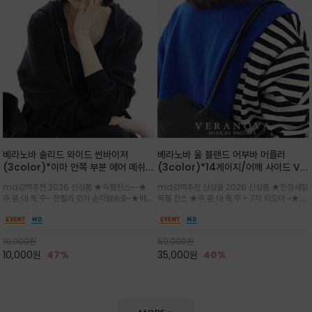
베라노바 솔리드 와이드 썬바이져
베라노바 울 블랜드 어부바 머플러
(3color)*이마 안쪽 부분 에어 메쉬
(3color)*14게이지/어깨 사이드 VN
(Air-Mesh) 쾌적하고 편하게 / 베라
브랜드 스카시 편직 기법 /시선을 사로
md강력추천 2026 신상품 ★득템찬스~~★
md강력추천 신상품 2026 신상품 ★한정세일
노바 심볼 전사 인쇄(Transfer
잡는 감각적인 레이어드 니트 어부바숄/
주.문.대.폭.주- 전컬러 인기 순차발송중~★메쉬
득템 찬스 ★주.문.대.폭.주 - 7차 리오더 ~★셔
Printing)뒷밴딩으로 사이즈 조절이 가
뒷면의 은은한 V자 조직감과 부드러운
쿠션 마감으로 이마 눌림을 최소화하고, 하루 종
츠나 원피스 위에 가볍게 걸쳐 스타일리시한 포
능해 누구나 안정적으로 착용
터치감으로 완성도를 높였으며, 단조로
일 보송보송한 스킨케어 핏(Skin-care fit)을
인트를 주기 좋으며, 소매 끝단에 위치한 실버
운 코디에 특별한 무드를 더해줄 아이템
유지심플한 로고 포인트와 세련된 컬러로 일상,골
'VN' 메탈 로고 장식이 브랜드의 정체성과 고급
19,000
원
59,000
원
프,여행까지~~
스러움을 동시에
10,000
원
47%
35,000
원
40%