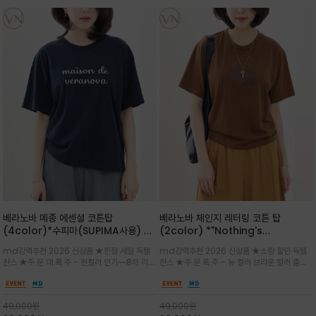
베라노바 메종 에센셜 코튼탑
베라노바 체인지 레터링 코튼 탑
(4color)*수피마(SUPIMA사용) 레
(2color) *"Nothing's
귤러한 사이즈로 편안한 착용감을 전하
change"아무것도 하지않으면 아무일
md강력추천 2026 신상품 ★한정 세일 득템
md강력추천 2026 신상품 ★소량 할인 득템
는 레터링 티셔츠
도 일어나지않는것/감각적인 레터링 프
찬스 ★주.문.대.폭.주 - 전컬러 인기~~8차 리오
찬스 ★주.문.폭.주 - 뉴 컬러 브라운 컬러 출시~
린팅이 돋보이는 베라노바 티셔츠
더 ~화이트 입고 ★ 데일리 아이템 /고유의 그래
전컬러 인기~~~2차 리오더 ★블랙 레터링으로
픽이나 컬러 조합을 통해 'Essential'한 무드를
무드를 만들고 기본 베이스의 컬러감이라 출근시
트렌디하게 해석/범용성이 좋아 여름내내 입기
팬츠나 데님등에 모두 잘 어울리는 디자인 /부드
49,000
원
49,000
원
좋은 컬러웨이와 디자인입니다^^
럽고 유연한 코튼 소재로 편안