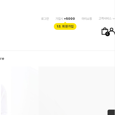
고객서비스
로그인
가입시
+5000
마이쇼핑
1초 회원가입
0
re