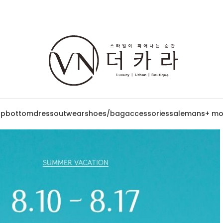
op
bottom
dress
outwear
shoes/bag
accessories
sale
mans
+ mo