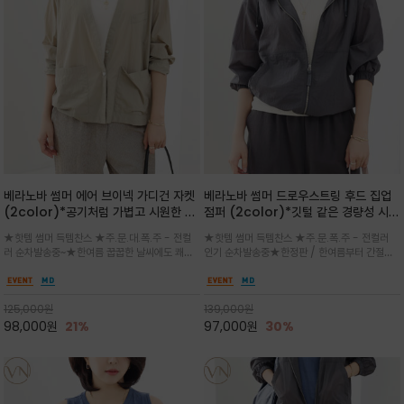
베라노바 썸머 에어 브이넥 가디건 자켓
베라노바 썸머 드로우스트링 후드 집업
(2color)*공기처럼 가볍고 시원한 나
점퍼 (2color)*깃털 같은 경량성 시원
일론 에어 라인 / 마더 오브 자캐 버튼 /
한 프리미엄 나일론 /볼륨 핏
★핫템 썸머 득템찬스 ★주.문.대.폭.주 - 전컬
★핫템 썸머 득템찬스 ★주.문.폭.주 - 전컬러
브이넥 디자인이라 부담없이 쓱쓱~걸치
(Volume Fit)가볍지만 입체적인 실
러 순차발송중~★한여름 꿉꿉한 날씨에도 쾌적
인기 순차발송중★한정판 / 한여름부터 간절기
는 꾸안꾸!!가볍고 바스락한 나일론 블렌
루엣을 유지하는 구조적 디자인
함을 유지하는 나일론 소재 브이넥 가디건 스타
까지~후드 스트링과 프런트 지퍼, 밴딩 소매, 밑
드 소재감이 세련된 무드를 더해주는 가
일 자켓은 가벼운 무게감과 방수성 덕분에 여름
단 스토퍼 디테일로 핏 조절이 가능해 실용적/바
디건 스타일
철 활용도 만점 / 모던한 디자인으로 이너와 팬츠
스락한 텍스처가 몸에 달라붙지 않아 산뜻하며
125,000
원
139,000
원
등과 밸런스를 맞춥니다
가볍게 비치는 세련된후드
98,000
원
21%
97,000
원
30%