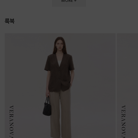
MORE +
룩북