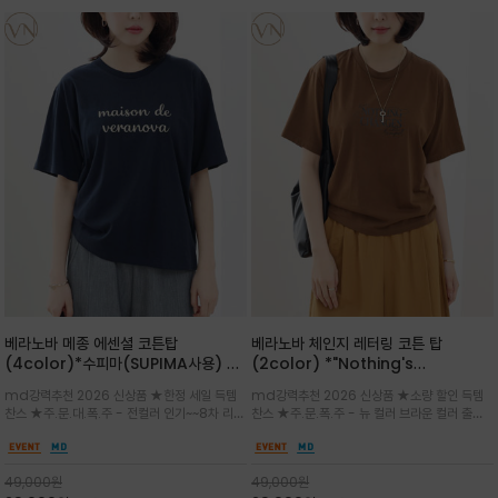
베라노바 메종 에센셜 코튼탑
베라노바 체인지 레터링 코튼 탑
(4color)*수피마(SUPIMA사용) 레
(2color) *"Nothing's
귤러한 사이즈로 편안한 착용감을 전하
change"아무것도 하지않으면 아무일
md강력추천 2026 신상품 ★한정 세일 득템
md강력추천 2026 신상품 ★소량 할인 득템
는 레터링 티셔츠
도 일어나지않는것/감각적인 레터링 프
찬스 ★주.문.대.폭.주 - 전컬러 인기~~8차 리오
찬스 ★주.문.폭.주 - 뉴 컬러 브라운 컬러 출시~
린팅이 돋보이는 베라노바 티셔츠
더 ~화이트 입고 ★ 데일리 아이템 /고유의 그래
전컬러 인기~~~2차 리오더 ★블랙 레터링으로
픽이나 컬러 조합을 통해 'Essential'한 무드를
무드를 만들고 기본 베이스의 컬러감이라 출근시
트렌디하게 해석/범용성이 좋아 여름내내 입기
팬츠나 데님등에 모두 잘 어울리는 디자인 /부드
49,000
원
49,000
원
좋은 컬러웨이와 디자인입니다^^
럽고 유연한 코튼 소재로 편안