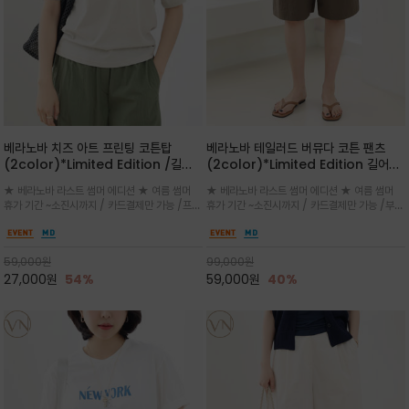
베라노바 치즈 아트 프린팅 코튼탑
베라노바 테일러드 버뮤다 코튼 팬츠
(2color)*Limited Edition /길어
(2color)*Limited Edition 길어진
진 여름의 끝자락까지 멋스럽게 연출하
여름의 끝자락까지 멋스럽게 연출하세요
★ 베라노바 라스트 썸머 에디션 ★ 여름 썸머
★ 베라노바 라스트 썸머 에디션 ★ 여름 썸머
세요 ^^
^^
휴가 기간 ~소진시까지 / 카드결제만 가능 /프론
휴가 기간 ~소진시까지 / 카드결제만 가능 /부드
트의 미니 레터링과 백라인의 감각적인 치즈 일
러운 프리미엄 코튼 블랜드 자연스러운 텍스처와
러스트 프린트가 더해져 과하지 않으면서도 세련
은은한 매트 컬러가 고급스러운 분위기
된 포인트를 완성
59,000
원
99,000
원
27,000
원
54%
59,000
원
40%