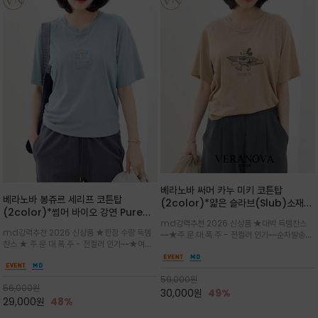
베라노바 써머 카누 미키 코튼탑
베라노바 봉쥬르 세리프 코튼탑
(2color)*얇은 슬라브(Slub)소재
(2color)*썸머 바이오 강연 Pure
부드럽고 폭염에도 시원하게 착용 가능
md강력추천 2026 신상품 ★대박 득템찬스
Cotton / 세리프 폰트를 선택하고 감
하며, 몸에 잘 달라붙지 않아 쾌적
md강력추천 2026 신상품 ★한정 수량 득템
~~★주.문.대.폭.주 - 전컬러 인기~~순차발송중
성적인 프랑스어 수식어를 조합
찬스 ★ 주.문.대.폭.주 - 전컬러 인기~~★여름
~★썸머 무드의 프린트가 매력적이며 여유 있는
의 시원한 감성/자연스러운 필기체 파리지앵의
드롭숄더 핏과 부드러운 라운드넥이 편안하며, 앞
여유로운 감성/피부에 닿는 순간 기분 좋은 청량
면 캐릭터 프린트가 캐주얼한 포인트를 더해줍니
한 원단을 사용해 데일리 코디 만능 아이템
59,000
원
다.
56,000
원
30,000
원
49%
29,000
원
48%