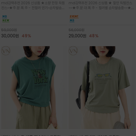
md강력추천 2026 신상품 ★소량 한정 득템
md강력추천 2026 신상품 ★ 할인 득템찬스
는 가벼운 코튼 터치의 반팔 티셔츠입니
의 미를 살려 말의 윤곽선만 스케치하여
찬스~★주.문.폭.주 - 전컬러 인기~순차발송중
~~★주.문.대.폭.주 - 컬러별 순차발송중~~★프
다
감성을 담은 아이템
~★휴양지의 무드를 살려, 색이 바랜 듯한 세피
랑스 감성의 포근하면서도 우아한 무드를 담은
아(Sepia)나 파스텔 톤의 해변 풍경으로 세련
말(Horse) 드로잉 티셔츠는 여유로운 실루엣과
된 뮤트톤 컬러 팔레트로 빈티지한 무드의 선샤
감각적인 아트워크로 고급스러운 여름 스타일링
인 프린트가 더해져 담백하면서도 감각
을 완성할 수 있습니다
59,000
원
56,000
원
30,000
원
49%
29,000
원
48%