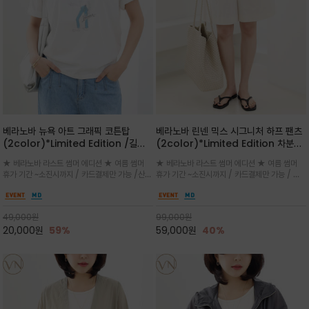
베라노바 뉴욕 아트 그래픽 코튼탑
베라노바 린넨 믹스 시그니처 하프 팬츠
(2color)*Limited Edition /길어
(2color)*Limited Edition 차분한
진 여름의 끝자락까지 멋스럽게 연출하
길이감 허벅지 라인에서 부담없이 길어
★ 베라노바 라스트 썸머 에디션 ★ 여름 썸머
★ 베라노바 라스트 썸머 에디션 ★ 여름 썸머
세요 ^^
진 여름의 끝자락까지 멋스럽게 연출하
휴가 기간 ~소진시까지 / 카드결제만 가능 /산뜻
휴가 기간 ~소진시까지 / 카드결제만 가능 / 앞
세요 ^^
한 컬러를 바탕으로 블루 컬러의 NEW YORK
쪽 원턱 디테일과 여유 있는 실루엣이 자연스럽
레터링과 감각적인 일러스트 프린트가 어우러져
게 체형을 커버해 우아한 비율을 완성
세련된 포인트
49,000
원
99,000
원
20,000
원
59%
59,000
원
40%