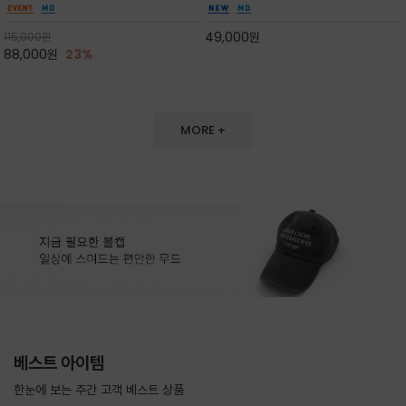
도 손색이 없고,리조트룩까지 만능/답답하지 않
한 터치감~★여름에 오히려 이런티을 입으셔야
은 네크라인과 여유 있는 롱 기장으로 체형을 커
자외선 / 냉방차단은 물론 꾸안꾸 세련미~캐쥬얼
49,000
원
115,000
원
버하면서도 여리여리한 무
을 즐기실수 있습니다^^
88,000
원
23%
MORE +
베스트 아이템
한눈에 보는 주간 고객 베스트 상품