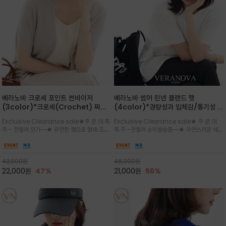
베라노바 크로셰 포인트 썬바이저
베라노바 썸머 린넨 블랜드 햇
(3color)*크로셰(Crochet) 짜임
(4color)*경량성과 입체감/통기성 좋
포인트가 있는 썬바이저/내추럴하고 페
은 짜임과 가벼운 착용감으로 여름 내내
Exclusive Clearance sale★주.문.대.폭.
Exclusive Clearance sale★ 주.문.대.
미닌한 무드를 연출/벨크로 타입이라 휴
쾌적하게 착용/ 뒷트임 있어서 헤어스타
주 - 전컬러 인기~~★ 유연한 챙으로 형태 조절
폭.주 -전컬러 순차발송중~~★ 자연스러운 쉐입
대도 간편
일링에도 편하게 쓰실수 있습니다
이 자유로운 크로셰 바이저/ 딱딱하지 않아 돌돌
과 은은한 로고 디테일이 더해져 데일리룩에 세
말아 휴대하기 좋고, 챙의 모양을 살짝 바꿀 수 있
련된 포인트/베이직한 컬러 구성으로 어떤 스타
는 스타일/데일리부터 휴양지까지 스타일과 실
일에도 손쉽게 매치되며, 휴양지부터 일상까지 활
42,000
원
48,000
원
용성을 모두 갖춘 아이템
용도 높은 아이템
22,000
원
47%
21,000
원
56%