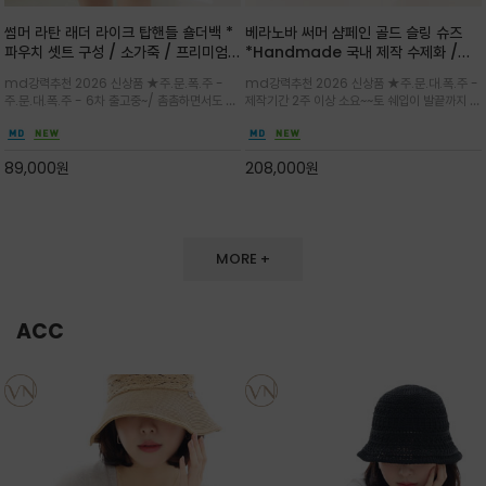
썸머 라탄 래더 라이크 탑핸들 숄더백 *
베라노바 써머 샴페인 골드 슬링 슈즈
파우치 셋트 구성 / 소가죽 / 프리미엄
*Handmade 국내 제작 수제화 /은
라탄 / 내추럴한 라탄 짜임과 블랙 레더
은한 펄감의 레더 텍스처가 발끝을 고급
md강력추천 2026 신상품 ★주.문.폭.주 -
md강력추천 2026 신상품 ★주.문.대.폭.주 -
라이크 배색이 조화롭게 어우러진 탑핸
스럽게 밝혀주는 슬링백 플랫슈
주.문.대.폭.주 - 6차 출고중~/ 촘촘하면서도 입
제작기간 2주 이상 소요~~토 쉐입이 발끝까지 세
들 숄더백
체감 있는 라탄 조직이 여름 무드를 고급스럽게
련된 무드와 발등에 스트랩과 로고 메탈 장식/깔
만들며 부드러운 곡선의 바스켓 실루엣에 넉넉한
끔한 디자인과 베이직한 컬러감으로 높은 활용도
수납감이 느껴지고 탑핸들과 숄더 스트랩으로 다
를 전해주는 디자인 / 데일리 룩부터 포멀한 스타
89,000
원
208,000
원
양한 연출이
일까지 두루 잘 어울리는 활2
MORE +
ACC