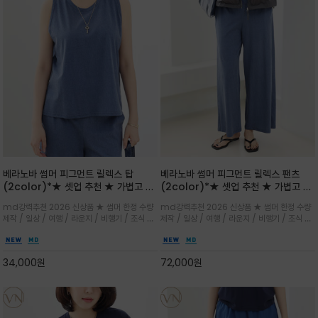
베라노바 썸머 피그먼트 릴렉스 탑
베라노바 썸머 피그먼트 릴렉스 팬츠
(2color)*★ 셋업 추천 ★ 가볍고 부
(2color)*★ 셋업 추천 ★ 가볍고 부
드러운 터치감이 돋보이는 피그먼트 코
드러운 터치감이 돋보이는 피그먼트 코
md강력추천 2026 신상품 ★ 썸머 한정 수량
md강력추천 2026 신상품 ★ 썸머 한정 수량
튼 소재로 완성
튼 소재로 완성
제작 / 일상 / 여행 / 라운지 / 비행기 / 조식 /
제작 / 일상 / 여행 / 라운지 / 비행기 / 조식 /
꾸안꾸 이지 컴포트 라인으로 얇고 부드러운 피
꾸안꾸 이지 컴포트 라인으로 얇고 부드러운 피
그먼트로 제작되어 편하고 가볍게 후회없으실 아
그먼트로 제작되어 편하고 가볍게 후회없으실 아
이템 입니다
이템 입니다
34,000
원
72,000
원