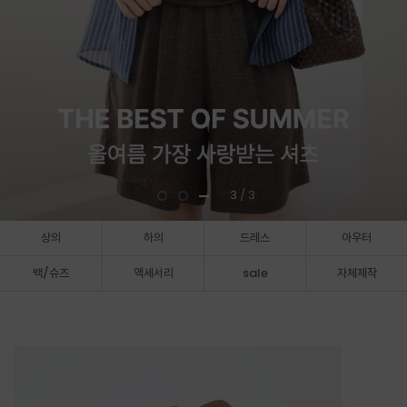
3
/ 3
상의
하의
드레스
아우터
백/슈즈
액세서리
sale
자체제작