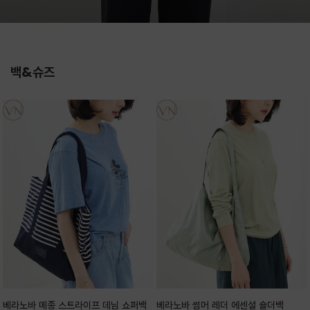
백&슈즈
베라노바 메종 스트라이프 데님 쇼퍼백
베라노바 썸머 레더 에센셜 숄더백