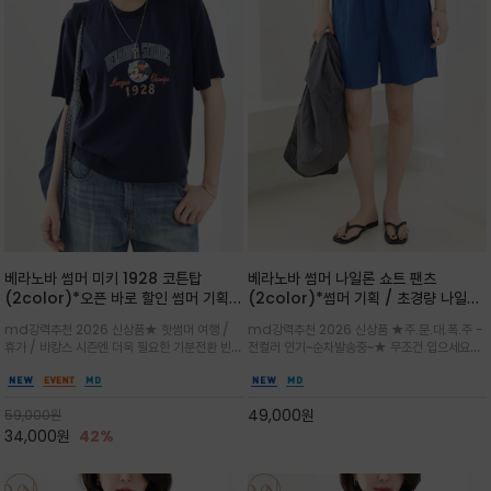
베라노바 썸머 미키 1928 코튼탑
베라노바 썸머 나일론 쇼트 팬츠
(2color)*오픈 바로 할인 썸머 기획
(2color)*썸머 기획 / 초경량 나일론
★ 한정수량 제작 ★ 오가닉 코튼으로
(Lightweight): 입은 듯 안 입은 듯
md강력추천 2026 신상품★ 핫썸머 여행 /
md강력추천 2026 신상품 ★주.문.대.폭.주 -
빈티지 프린트로 여름 하의와 모두 잘어
가벼운 아이템 / 여행 / 일상 / 운동 모
휴가 / 바캉스 시즌엔 더욱 필요한 기분전환 빈티
전컬러 인기~순차발송중~★ 무조건 입으세요~~
울리는 그래픽
두 가능한 아이템
지 무드가 돋보이는 에센셜★네이비와 차분한 카
폭염과 장마 꿉꿉함이 지속되는 한여름날 필수템
키 컬러 위에 빈티지한 크랙 효과의 레트로 감성
입니다^^가볍고 드라이한 터치감의 나일론 소
그래픽을 더해 캐주얼하면서도 세련된 분위기를
재로 완성한 자연스럽게 어우러져 출근룩, 여행
49,000
원
59,000
원
완성
룩, 모임룩, 데일리룩까지 다양하게
34,000
원
42%