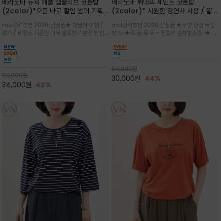
베라노바 뉴욕 애플 캡슬리브 코튼탑
베라노바 뤼네뜨 세인트 코튼탑
(2color)*오픈 바로 할인 썸머 기획
(2color)* 시원한 강연사 사용 / 얇고
★ 한정수량 제작 ★ 강연 코튼으로 빈
가벼우면서도 실의 꼬임 덕분에 원단이
md강력추천 2026 신상품★ 핫썸머 여행 /
md강력추천 2026 신상품 ★소량 한정 득템
티지 프린트로 여름 하의와 모두 잘어울
피부에 잘 달라붙지 않아 통기성이 탁월
휴가 / 바캉스 시즌엔 더욱 필요한 기분전환 빈티
찬스~★주.문.폭.주 - 전컬러 순차발송중~★ 감
리는 그래픽
지 무드★ 부드럽고 유연한 강연 코튼 소재로 피
각적인 선글라스 프린트/안정감 있는 라운드 넥
부에 산뜻하게 닿는 프리미엄 /답답함 없는 라운
라인과 여유 있는 스탠다드 핏으로 부담 없이 착
드 넥라인과 자연스럽게 어깨를 감싸는 캡슬리브
용/과하지 않은 프린트 디테일이 룩에 세련된 위
디자인이 팔 라인을 더욱 날씬
트를 더해 데일리 룩에 포인트
54,000
원
59,000
원
30,000
원
44%
34,000
원
42%