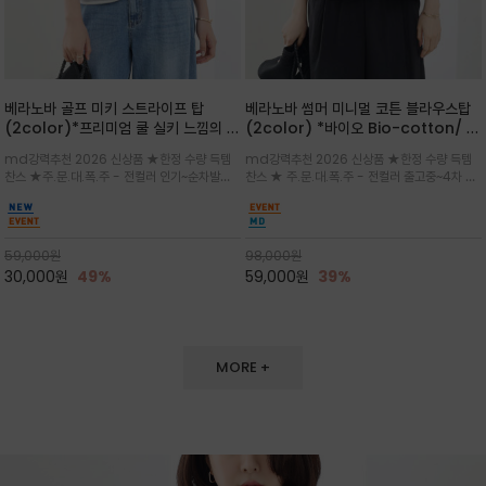
베라노바 골프 미키 스트라이프 탑
베라노바 썸머 미니멀 코튼 블라우스탑
(2color)*프리미엄 쿨 실키 느낌의 폴
(2color) *바이오 Bio-cotton/ 시
리소재와 스판으로 한 경쾌하게 여름내
원한 터치 / 나일론 블랜드 / 티셔츠처
md강력추천 2026 신상품 ★한정 수량 득템
md강력추천 2026 신상품 ★한정 수량 득템
내 ★골프 미키티 포함 구매및 20만원
럼 편안하지만 블라우스처럼 단정한 무
찬스 ★주.문.대.폭.주 - 전컬러 인기~순차발송
찬스 ★ 주.문.대.폭.주 - 전컬러 출고중~4차 리
넘는 구매고객님께는 타이틀리스트 베라
드가 느껴지는 코튼 블라우스 탑
중~★ 화이트 바탕에 그레이·스카이블루 스트라
오더 ★ 넥라인과 뒷 지퍼로 완성도가 높으며 가
노바 골프공 2피스 3구 증정(소진시 마
이프가 산뜻한 컬러감을 연출/안정감 있는 라운
볍게 퍼지는 박시한 실루엣과 크롭 기장이 하체
감)★
드 넥라인과 여유있는 스탠다드 핏으로 여름내내
를 길어 보이게 해주며 와이드 팬츠와 셋업
이쁘게 입으세요 ^^
59,000
원
98,000
원
30,000
원
49%
59,000
원
39%
MORE +