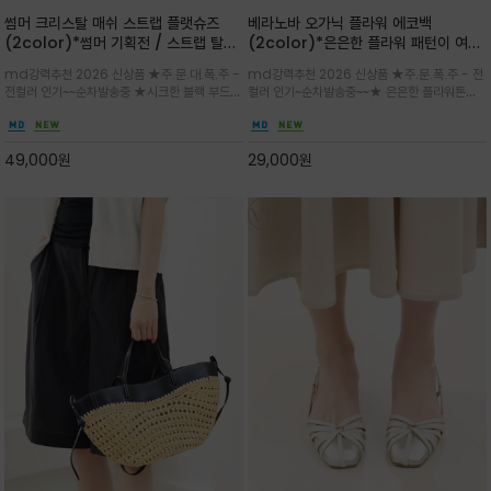
썸머 크리스탈 매쉬 스트랩 플랫슈즈
베라노바 오가닉 플라워 에코백
(2color)*썸머 기획전 / 스트랩 탈착
(2color)*은은한 플라워 패턴이 여름
하지않고 편하게 신으셔도 되는 타입~섬
룩에 산뜻한 포인트를 더해주는 코튼 에
md강력추천 2026 신상품 ★주.문.대.폭.주 -
md강력추천 2026 신상품 ★주.문.폭.주 - 전
세한 메쉬 짜임 위로 은은하게 반짝이는
코백
전컬러 인기~~순차발송중 ★시크한 블랙 부드러
컬러 인기~순차발송중~~★ 은은한 플라워톤이
크리스탈 디테일을 더한 플랫슈즈
운 그레이 컬러로 구성되어 룩에 세련되게 매치
룩에 방해되지않고 시원한 여름무드에 잔잔하고
하게 좋으며 가볍고 시원해 데일리 만능 아이템 /
고급스럽게 내추럴한 감성의 천연 오가닉 코튼소
와이드 팬츠와 함께 데일리룩·출근룩 포인트
재/내부 포켓과 VERANOVA 자수 디테일이 더
49,000
원
29,000
원
해져 완성