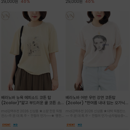
29,000
원
40%
29,000
원
40%
베라노바 뉴욕 에피소드 코튼 탑
베라노바 어반 우먼 강연 코튼탑
(2color)*얇고 부드러운 쿨 코튼 소재
(2color) *한여름 내내 입는 오가닉
/ 릴렉스드 핏 (Relaxed Fit) 편안하
강연 코튼 / Partial Printing/라인
md강력추천 2026 신상품 ★소량 한정 득템
md강력추천 2026 신상품 ★대박 득템찬스
고 자연스러운 멋이 있는 핏으로 여름내
워크 (Line Work) & 스케치/감각적
찬스~주.문.대.폭.주 - 전컬러 인기~~~★ 쨍한듯
~~ 주.문.대.폭.주 - 전컬러 인기~순차발송중~★
내 편하고 감각적으로 입으세요
인 아트워크 프린트가 시선을 끄는 루즈
세련된 컬러감에 빈티지한 무드의 아트 프린팅과
시원한 터치감의 오가닉 강연 코튼 소재로 편안
핏 강연티셔츠
내추럴한 컬러감이 매력적인 티셔츠/여유로운
한 착용감을 선사하며, 자연스럽게 떨어지는 실루
실루엣과 부드러운 터치감으로 편안하게 착용
엣이 편안하며 ★도회적인 무드로 루즈하게 단독