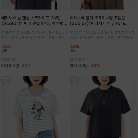
베라노바 쿨 텐셀 스트라이프 7부탑
베라노바 썸머 1986 나염 코튼탑
(3color)* 써머 텐셀 97% 피부에 닿
(3color)*빈티지 나염 / Pure
는 순간 느껴지는 쿨링 터치의 여름 텐셀
Organic Cotton 100% 가볍게 입
md강력추천 2026 신상품 ★간절기에도 굿굿
md강력추천 2026 신상품 ★대박 할인 득템
소재
어도 룩에 감도가 살아나는 베라노바 스
한정 득템 찬스★주.문.대.폭.주 - 전컬러 순차발
찬스~~★ 주.문.대.폭.주 - 전컬러 순차발송중
튜디오 티셔츠
송중~3차 리오더~~★스트라이프 패턴에 여유
~~★살에 닿는 시원한 촉감 강연 코튼 소재로 여
있는 드롭숄더와 7부 소매가 더해져 팔 라인을
유 있는 핏과 경쾌한 기장감이 자연스럽게 체형
자연스럽게 커버해주는 아이템/얇고 가벼운 터
을 커버/빈티지한 레터링 프린트가 은근한 포인
치감으로 편안
트가 되어 데님이나 린넨 팬츠와 감
56,000
원
59,000
원
32,000
원
42%
30,000
원
49%