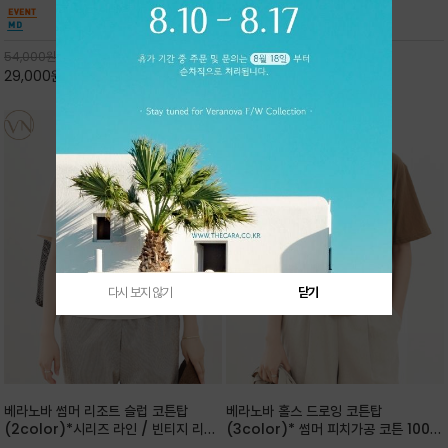
핏 강연티셔츠
안함을 동시에 느낄수 있으며 차분하고 필요한
한 착용감을 선사하며, 자연스럽게 떨어지는 실루
컬러웨이로 단독 또는 린넨 자켓/ 여름점퍼 안에
엣이 편안하며 ★도회적인 무드로 루즈하게 단독
코디하기 만능템 입니다^^
으로도 포인트가 되며, 데일리 활
54,000
원
65,000
원
29,000
원
46%
30,000
원
53%
다시 보지 않기
닫기
베라노바 썸머 리조트 슬럽 코튼탑
베라노바 홀스 드로잉 코튼탑
(2color)*시리즈 라인 / 빈티지 리조
(3color)* 썸머 피치가공 코튼 100프
트 무드의 은은한 슬럽 조직감이 느껴지
로 / 에스파스(Espace) 드로잉 여백