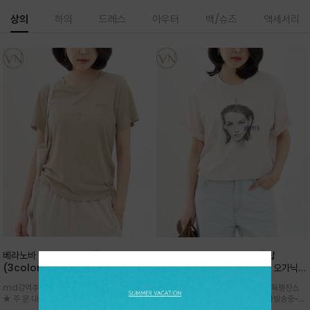
상의
하의
드레스
아우터
백/슈즈
액세서리
베라노바 심플 VN13 코튼탑
베라노바 어반 우먼 강연 코튼탑
(3color)*썸머 바이오 강연/ 스판 너
(2color) *한여름 내내 입는 오가닉
무 좋고 옷감 시원한 프리미엄 소재 / 군
강연 코튼 / Partial Printing/라인
md강력추천 2026 신상품 ★한정 대박 세일
md강력추천 2026 신상품 ★대박 득템찬스
더더기 없이 깔끔한 무드가 매력적인
워크 (Line Work) & 스케치/감각적
★ 주.문.대.폭.주 - 전컬러 인기~순차발송중
~~ 주.문.대.폭.주 - 전컬러 인기~순차발송중~★
VN13 코튼 티셔츠
인 아트워크 프린트가 시선을 끄는 루즈
~~3차 리오더 ★ 기분좋게 적당히 슬림하게~ 편
시원한 터치감의 오가닉 강연 코튼 소재로 편안