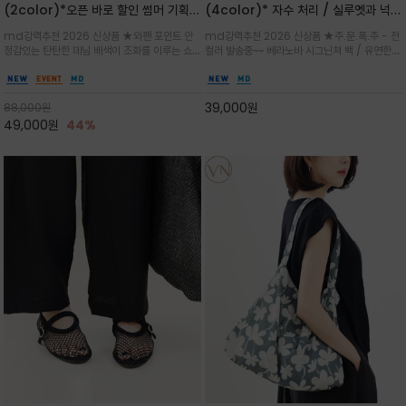
(2color)*오픈 바로 할인 썸머 기획
(4color)* 자수 처리 / 실루엣과 넉넉
★데님, 팬츠, 원피스는 물론 출근룩, 주
한 수납력을 자랑하는 베라노바의 에센
md강력추천 2026 신상품 ★와펜 포인트 안
md강력추천 2026 신상품 ★주.문.폭.주 - 전
말 모임룩, 여행룩까지 ~
셜 숄더백
정감있는 탄탄한 데님 배색이 조화를 이루는 쇼
컬러 발송중~~ 베라노바 시그닌쳐 백 / 유연한
퍼백/넉넉한 수납공간으로 데일리부터 여행까지
텍스처가 몸에 자연스럽게 감기며, 넓은 스트랩
클래식한 네이비·아이보리 스트라이프와 산뜻한
설계로 어깨의 피로도를 낮춰 편안한 착용/가볍
스카이블루 컬러가 너무 이쁜 쇼퍼백
게 들수록 더욱 멋스러운 크링클 텍스처의 데일
39,000
원
88,000
원
리 숄더백
49,000
원
44%