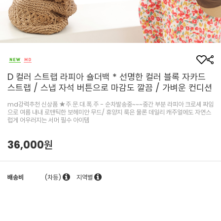
D 컬러 스트랩 라피아 숄더백 * 선명한 컬러 블록 자카드
스트랩 / 스냅 자석 버튼으로 마감도 깔끔 / 가벼운 컨디션
md강력추천 신상품 ★주.문.대.폭.주 - 순차발송중~~~중간 부분 라피아 크로셰 짜임
으로 여름 내내 로맨틱한 보헤미안 무드/ 휴양지 룩은 물론 데일리 캐주얼에도 자연스
럽게 어우러지는 서머 필수 아이템
36,000원
배송비
(차등)
지역별