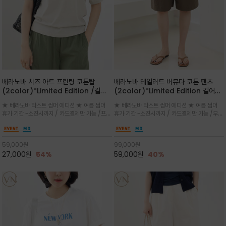
베라노바 치즈 아트 프린팅 코튼탑
베라노바 테일러드 버뮤다 코튼 팬츠
(2color)*Limited Edition /길어
(2color)*Limited Edition 길어진
진 여름의 끝자락까지 멋스럽게 연출하
여름의 끝자락까지 멋스럽게 연출하세요
★ 베라노바 라스트 썸머 에디션 ★ 여름 썸머
★ 베라노바 라스트 썸머 에디션 ★ 여름 썸머
세요 ^^
^^
휴가 기간 ~소진시까지 / 카드결제만 가능 /프론
휴가 기간 ~소진시까지 / 카드결제만 가능 /부드
트의 미니 레터링과 백라인의 감각적인 치즈 일
러운 프리미엄 코튼 블랜드 자연스러운 텍스처와
러스트 프린트가 더해져 과하지 않으면서도 세련
은은한 매트 컬러가 고급스러운 분위기
된 포인트를 완성
59,000
원
99,000
원
27,000
원
54%
59,000
원
40%