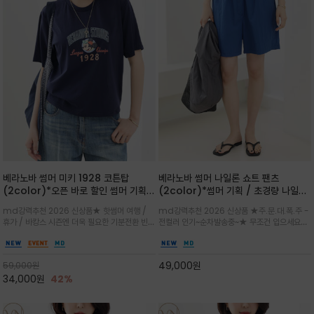
베라노바 썸머 미키 1928 코튼탑
베라노바 썸머 나일론 쇼트 팬츠
(2color)*오픈 바로 할인 썸머 기획
(2color)*썸머 기획 / 초경량 나일론
★ 한정수량 제작 ★ 오가닉 코튼으로
(Lightweight): 입은 듯 안 입은 듯
md강력추천 2026 신상품★ 핫썸머 여행 /
md강력추천 2026 신상품 ★주.문.대.폭.주 -
빈티지 프린트로 여름 하의와 모두 잘어
가벼운 아이템 / 여행 / 일상 / 운동 모
휴가 / 바캉스 시즌엔 더욱 필요한 기분전환 빈티
전컬러 인기~순차발송중~★ 무조건 입으세요~~
울리는 그래픽
두 가능한 아이템
지 무드가 돋보이는 에센셜★네이비와 차분한 카
폭염과 장마 꿉꿉함이 지속되는 한여름날 필수템
키 컬러 위에 빈티지한 크랙 효과의 레트로 감성
입니다^^가볍고 드라이한 터치감의 나일론 소
그래픽을 더해 캐주얼하면서도 세련된 분위기를
재로 완성한 자연스럽게 어우러져 출근룩, 여행
49,000
원
59,000
원
완성
룩, 모임룩, 데일리룩까지 다양하게
34,000
원
42%