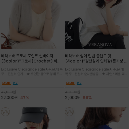
베라노바 크로셰 포인트 썬바이저
베라노바 썸머 린넨 블랜드 햇
(3color)*크로셰(Crochet) 짜임
(4color)*경량성과 입체감/통기성 좋
포인트가 있는 썬바이저/내추럴하고 페
은 짜임과 가벼운 착용감으로 여름 내내
Exclusive Clearance sale★주.문.대.폭.
Exclusive Clearance sale★ 주.문.대.
미닌한 무드를 연출/벨크로 타입이라 휴
쾌적하게 착용/ 뒷트임 있어서 헤어스타
주 - 전컬러 인기~~★ 유연한 챙으로 형태 조절
폭.주 -전컬러 순차발송중~~★ 자연스러운 쉐입
대도 간편
일링에도 편하게 쓰실수 있습니다
이 자유로운 크로셰 바이저/ 딱딱하지 않아 돌돌
과 은은한 로고 디테일이 더해져 데일리룩에 세
말아 휴대하기 좋고, 챙의 모양을 살짝 바꿀 수 있
련된 포인트/베이직한 컬러 구성으로 어떤 스타
는 스타일/데일리부터 휴양지까지 스타일과 실
일에도 손쉽게 매치되며, 휴양지부터 일상까지 활
42,000
원
48,000
원
용성을 모두 갖춘 아이템
용도 높은 아이템
22,000
원
47%
21,000
원
56%