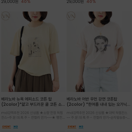
29,000
원
40%
29,000
원
40%
베라노바 뉴욕 에피소드 코튼 탑
베라노바 어반 우먼 강연 코튼탑
(2color)*얇고 부드러운 쿨 코튼 소재
(2color) *한여름 내내 입는 오가닉
/ 릴렉스드 핏 (Relaxed Fit) 편안하
강연 코튼 / Partial Printing/라인
md강력추천 2026 신상품 ★소량 한정 득템
md강력추천 2026 신상품 ★대박 득템찬스
고 자연스러운 멋이 있는 핏으로 여름내
워크 (Line Work) & 스케치/감각적
찬스~주.문.대.폭.주 - 전컬러 인기~~~★ 쨍한듯
~~ 주.문.대.폭.주 - 전컬러 인기~순차발송중~★
내 편하고 감각적으로 입으세요
인 아트워크 프린트가 시선을 끄는 루즈
세련된 컬러감에 빈티지한 무드의 아트 프린팅과
시원한 터치감의 오가닉 강연 코튼 소재로 편안
핏 강연티셔츠
내추럴한 컬러감이 매력적인 티셔츠/여유로운
한 착용감을 선사하며, 자연스럽게 떨어지는 실루
실루엣과 부드러운 터치감으로 편안하게 착용
엣이 편안하며 ★도회적인 무드로 루즈하게 단독