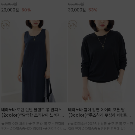
59,000
원
65,000
원
으로도 포인트가 되며, 데일리 활
29,000
원
50%
30,000
원
53%
베라노바 모던 린넨 블랜드 롱 원피스
베라노바 썸머 강연 에어리 코튼 탑
(2color)*담백한 조직감이 느껴지는
(3color)*루즈하게 무심히 세련된핏/
린넨 블렌드 소재로 완성된 슬리브리스
여름 원단 공기처럼 가벼운 촉감/바람을
★한정 수량 대박 찬★주.문.대.폭.주 - 전컬러
md강력추천 2026 신상품 ★주.문.폭.주 - 전
롱 원피스
품은 시원함: 우수한 통기성
인기~ 순차발송중~3차 리오더 ~★가디건이나
컬러 인기 순차발송중★한정판 피부에 닿는 순간
린넨 자켓을 가볍게 걸치면 세련된 오피스룩으로
느껴지는 프리미엄 강연면의 고슬고슬하고 산뜻