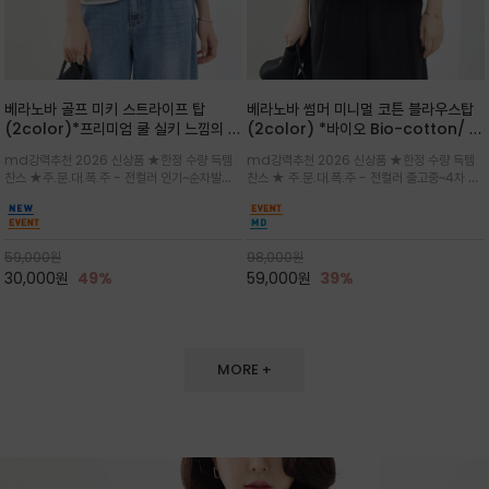
베라노바 골프 미키 스트라이프 탑
베라노바 썸머 미니멀 코튼 블라우스탑
(2color)*프리미엄 쿨 실키 느낌의 폴
(2color) *바이오 Bio-cotton/ 시
리소재와 스판으로 한 경쾌하게 여름내
원한 터치 / 나일론 블랜드 / 티셔츠처
md강력추천 2026 신상품 ★한정 수량 득템
md강력추천 2026 신상품 ★한정 수량 득템
내 ★골프 미키티 포함 구매및 20만원
럼 편안하지만 블라우스처럼 단정한 무
찬스 ★주.문.대.폭.주 - 전컬러 인기~순차발송
찬스 ★ 주.문.대.폭.주 - 전컬러 출고중~4차 리
넘는 구매고객님께는 타이틀리스트 베라
드가 느껴지는 코튼 블라우스 탑
중~★ 화이트 바탕에 그레이·스카이블루 스트라
오더 ★ 넥라인과 뒷 지퍼로 완성도가 높으며 가
노바 골프공 2피스 3구 증정(소진시 마
이프가 산뜻한 컬러감을 연출/안정감 있는 라운
볍게 퍼지는 박시한 실루엣과 크롭 기장이 하체
감)★
드 넥라인과 여유있는 스탠다드 핏으로 여름내내
를 길어 보이게 해주며 와이드 팬츠와 셋업
이쁘게 입으세요 ^^
59,000
원
98,000
원
30,000
원
49%
59,000
원
39%
MORE +