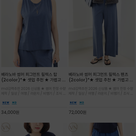
베라노바 썸머 피그먼트 릴렉스 탑
베라노바 썸머 피그먼트 릴렉스 팬츠
(2color)*★ 셋업 추천 ★ 가볍고 부
(2color)*★ 셋업 추천 ★ 가볍고 부
드러운 터치감이 돋보이는 피그먼트 코
드러운 터치감이 돋보이는 피그먼트 코
md강력추천 2026 신상품 ★ 썸머 한정 수량
md강력추천 2026 신상품 ★ 썸머 한정 수량
튼 소재로 완성
튼 소재로 완성
제작 / 일상 / 여행 / 라운지 / 비행기 / 조식 /
제작 / 일상 / 여행 / 라운지 / 비행기 / 조식 /
꾸안꾸 이지 컴포트 라인으로 얇고 부드러운 피
꾸안꾸 이지 컴포트 라인으로 얇고 부드러운 피
그먼트로 제작되어 편하고 가볍게 후회없으실 아
그먼트로 제작되어 편하고 가볍게 후회없으실 아
이템 입니다
이템 입니다
34,000
원
72,000
원