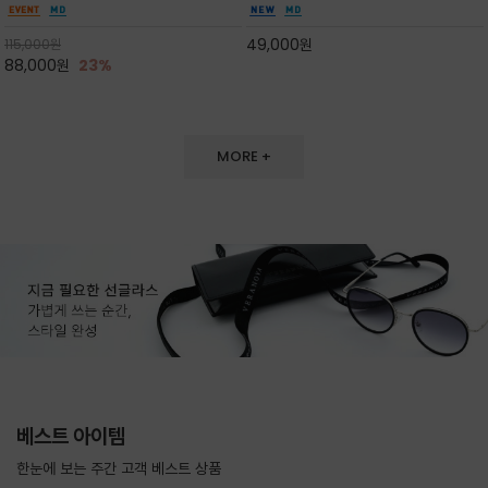
도 손색이 없고,리조트룩까지 만능/답답하지 않
한 터치감~★여름에 오히려 이런티을 입으셔야
은 네크라인과 여유 있는 롱 기장으로 체형을 커
자외선 / 냉방차단은 물론 꾸안꾸 세련미~캐쥬얼
49,000
원
115,000
원
버하면서도 여리여리한 무
을 즐기실수 있습니다^^
88,000
원
23%
MORE +
베스트 아이템
한눈에 보는 주간 고객 베스트 상품