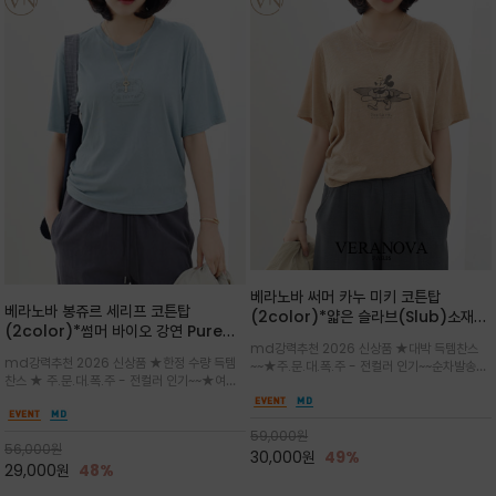
베라노바 써머 카누 미키 코튼탑
베라노바 봉쥬르 세리프 코튼탑
(2color)*얇은 슬라브(Slub)소재
(2color)*썸머 바이오 강연 Pure
부드럽고 폭염에도 시원하게 착용 가능
md강력추천 2026 신상품 ★대박 득템찬스
Cotton / 세리프 폰트를 선택하고 감
하며, 몸에 잘 달라붙지 않아 쾌적
md강력추천 2026 신상품 ★한정 수량 득템
~~★주.문.대.폭.주 - 전컬러 인기~~순차발송중
성적인 프랑스어 수식어를 조합
찬스 ★ 주.문.대.폭.주 - 전컬러 인기~~★여름
~★썸머 무드의 프린트가 매력적이며 여유 있는
의 시원한 감성/자연스러운 필기체 파리지앵의
드롭숄더 핏과 부드러운 라운드넥이 편안하며, 앞
여유로운 감성/피부에 닿는 순간 기분 좋은 청량
면 캐릭터 프린트가 캐주얼한 포인트를 더해줍니
한 원단을 사용해 데일리 코디 만능 아이템
59,000
원
다.
56,000
원
30,000
원
49%
29,000
원
48%