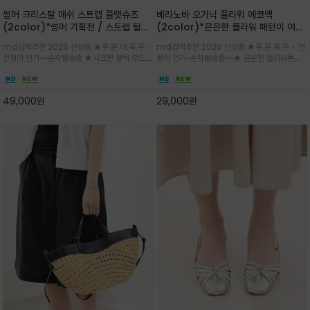
썸머 크리스탈 매쉬 스트랩 플랫슈즈
베라노바 오가닉 플라워 에코백
(2color)*썸머 기획전 / 스트랩 탈착
(2color)*은은한 플라워 패턴이 여름
하지않고 편하게 신으셔도 되는 타입~섬
룩에 산뜻한 포인트를 더해주는 코튼 에
md강력추천 2026 신상품 ★주.문.대.폭.주 -
md강력추천 2026 신상품 ★주.문.폭.주 - 전
세한 메쉬 짜임 위로 은은하게 반짝이는
코백
전컬러 인기~~순차발송중 ★시크한 블랙 부드러
컬러 인기~순차발송중~~★ 은은한 플라워톤이
크리스탈 디테일을 더한 플랫슈즈
운 그레이 컬러로 구성되어 룩에 세련되게 매치
룩에 방해되지않고 시원한 여름무드에 잔잔하고
하게 좋으며 가볍고 시원해 데일리 만능 아이템 /
고급스럽게 내추럴한 감성의 천연 오가닉 코튼소
와이드 팬츠와 함께 데일리룩·출근룩 포인트
재/내부 포켓과 VERANOVA 자수 디테일이 더
49,000
원
29,000
원
해져 완성