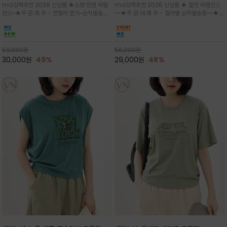
md강력추천 2026 신상품 ★소량 한정 득템
md강력추천 2026 신상품 ★ 할인 득템찬스
는 가벼운 코튼 터치의 반팔 티셔츠입니
의 미를 살려 말의 윤곽선만 스케치하여
찬스~★주.문.폭.주 - 전컬러 인기~순차발송중
~~★주.문.대.폭.주 - 컬러별 순차발송중~~★프
다
감성을 담은 아이템
~★휴양지의 무드를 살려, 색이 바랜 듯한 세피
랑스 감성의 포근하면서도 우아한 무드를 담은
아(Sepia)나 파스텔 톤의 해변 풍경으로 세련
말(Horse) 드로잉 티셔츠는 여유로운 실루엣과
된 뮤트톤 컬러 팔레트로 빈티지한 무드의 선샤
감각적인 아트워크로 고급스러운 여름 스타일링
인 프린트가 더해져 담백하면서도 감각
을 완성할 수 있습니다
59,000
원
56,000
원
30,000
원
49%
29,000
원
48%