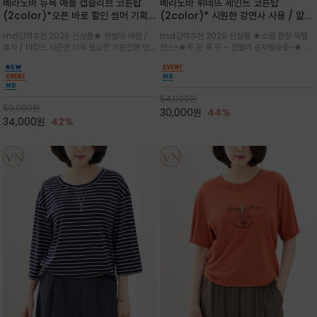
베라노바 뉴욕 애플 캡슬리브 코튼탑
베라노바 뤼네뜨 세인트 코튼탑
(2color)*오픈 바로 할인 썸머 기획
(2color)* 시원한 강연사 사용 / 얇고
★ 한정수량 제작 ★ 강연 코튼으로 빈
가벼우면서도 실의 꼬임 덕분에 원단이
md강력추천 2026 신상품★ 핫썸머 여행 /
md강력추천 2026 신상품 ★소량 한정 득템
티지 프린트로 여름 하의와 모두 잘어울
피부에 잘 달라붙지 않아 통기성이 탁월
휴가 / 바캉스 시즌엔 더욱 필요한 기분전환 빈티
찬스~★주.문.폭.주 - 전컬러 순차발송중~★ 감
리는 그래픽
지 무드★ 부드럽고 유연한 강연 코튼 소재로 피
각적인 선글라스 프린트/안정감 있는 라운드 넥
부에 산뜻하게 닿는 프리미엄 /답답함 없는 라운
라인과 여유 있는 스탠다드 핏으로 부담 없이 착
드 넥라인과 자연스럽게 어깨를 감싸는 캡슬리브
용/과하지 않은 프린트 디테일이 룩에 세련된 위
디자인이 팔 라인을 더욱 날씬
트를 더해 데일리 룩에 포인트
54,000
원
59,000
원
30,000
원
44%
34,000
원
42%