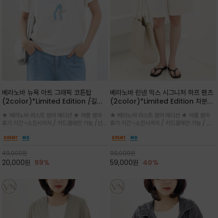
베라노바 뉴욕 아트 그래픽 코튼탑
베라노바 린넨 믹스 시그니처 하프 팬츠
(2color)*Limited Edition /길어
(2color)*Limited Edition 차분한
진 여름의 끝자락까지 멋스럽게 연출하
길이감 허벅지 라인에서 부담없이 길어
★ 베라노바 라스트 썸머 에디션 ★ 여름 썸머
★ 베라노바 라스트 썸머 에디션 ★ 여름 썸머
세요 ^^
진 여름의 끝자락까지 멋스럽게 연출하
휴가 기간 ~소진시까지 / 카드결제만 가능 /산뜻
휴가 기간 ~소진시까지 / 카드결제만 가능 / 앞
세요 ^^
한 컬러를 바탕으로 블루 컬러의 NEW YORK
쪽 원턱 디테일과 여유 있는 실루엣이 자연스럽
레터링과 감각적인 일러스트 프린트가 어우러져
게 체형을 커버해 우아한 비율을 완성
세련된 포인트
49,000
원
99,000
원
20,000
원
59%
59,000
원
40%