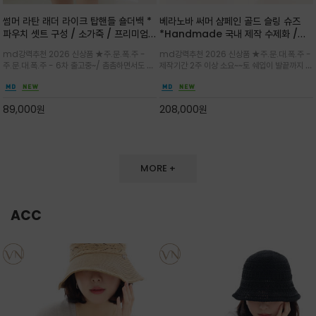
썸머 라탄 래더 라이크 탑핸들 숄더백 *
베라노바 써머 샴페인 골드 슬링 슈즈
파우치 셋트 구성 / 소가죽 / 프리미엄
*Handmade 국내 제작 수제화 /은
라탄 / 내추럴한 라탄 짜임과 블랙 레더
은한 펄감의 레더 텍스처가 발끝을 고급
md강력추천 2026 신상품 ★주.문.폭.주 -
md강력추천 2026 신상품 ★주.문.대.폭.주 -
라이크 배색이 조화롭게 어우러진 탑핸
스럽게 밝혀주는 슬링백 플랫슈
주.문.대.폭.주 - 6차 출고중~/ 촘촘하면서도 입
제작기간 2주 이상 소요~~토 쉐입이 발끝까지 세
들 숄더백
체감 있는 라탄 조직이 여름 무드를 고급스럽게
련된 무드와 발등에 스트랩과 로고 메탈 장식/깔
만들며 부드러운 곡선의 바스켓 실루엣에 넉넉한
끔한 디자인과 베이직한 컬러감으로 높은 활용도
수납감이 느껴지고 탑핸들과 숄더 스트랩으로 다
를 전해주는 디자인 / 데일리 룩부터 포멀한 스타
89,000
원
208,000
원
양한 연출이
일까지 두루 잘 어울리는 활2
MORE +
ACC