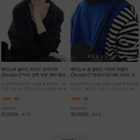
베라노바 솔리드 와이드 썬바이져
베라노바 울 블랜드 어부바 머플러
(3color)*이마 안쪽 부분 에어 메쉬
(3color)*14게이지/어깨 사이드 VN
(Air-Mesh) 쾌적하고 편하게 / 베라
브랜드 스카시 편직 기법 /시선을 사로
md강력추천 2026 신상품 ★득템찬스~~★
md강력추천 신상품 2026 신상품 ★한정세일
노바 심볼 전사 인쇄(Transfer
잡는 감각적인 레이어드 니트 어부바숄/
주.문.대.폭.주- 전컬러 인기 순차발송중~★메쉬
득템 찬스 ★주.문.대.폭.주 - 7차 리오더 ~★셔
Printing)뒷밴딩으로 사이즈 조절이 가
뒷면의 은은한 V자 조직감과 부드러운
쿠션 마감으로 이마 눌림을 최소화하고, 하루 종
츠나 원피스 위에 가볍게 걸쳐 스타일리시한 포
능해 누구나 안정적으로 착용
터치감으로 완성도를 높였으며, 단조로
일 보송보송한 스킨케어 핏(Skin-care fit)을
인트를 주기 좋으며, 소매 끝단에 위치한 실버
운 코디에 특별한 무드를 더해줄 아이템
유지심플한 로고 포인트와 세련된 컬러로 일상,골
'VN' 메탈 로고 장식이 브랜드의 정체성과 고급
19,000
원
59,000
원
프,여행까지~~
스러움을 동시에
10,000
원
47%
35,000
원
40%