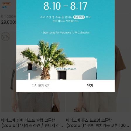
핏 강연티셔츠
안함을 동시에 느낄수 있으며 차분하고 필요한
한 착용감을 선사하며, 자연스럽게 떨어지는 실루
컬러웨이로 단독 또는 린넨 자켓/ 여름점퍼 안에
엣이 편안하며 ★도회적인 무드로 루즈하게 단독
코디하기 만능템 입니다^^
으로도 포인트가 되며, 데일리 활
54,000
원
65,000
원
29,000
원
46%
30,000
원
53%
다시 보지 않기
닫기
베라노바 썸머 리조트 슬럽 코튼탑
베라노바 홀스 드로잉 코튼탑
(2color)*시리즈 라인 / 빈티지 리조
(3color)* 썸머 피치가공 코튼 100프
트 무드의 은은한 슬럽 조직감이 느껴지
로 / 에스파스(Espace) 드로잉 여백