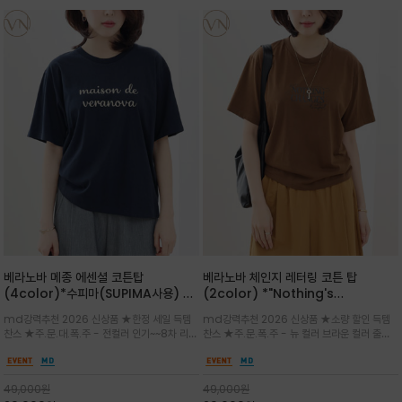
베라노바 메종 에센셜 코튼탑
베라노바 체인지 레터링 코튼 탑
(4color)*수피마(SUPIMA사용) 레
(2color) *"Nothing's
귤러한 사이즈로 편안한 착용감을 전하
change"아무것도 하지않으면 아무일
md강력추천 2026 신상품 ★한정 세일 득템
md강력추천 2026 신상품 ★소량 할인 득템
는 레터링 티셔츠
도 일어나지않는것/감각적인 레터링 프
찬스 ★주.문.대.폭.주 - 전컬러 인기~~8차 리오
찬스 ★주.문.폭.주 - 뉴 컬러 브라운 컬러 출시~
린팅이 돋보이는 베라노바 티셔츠
더 ~화이트 입고 ★ 데일리 아이템 /고유의 그래
전컬러 인기~~~2차 리오더 ★블랙 레터링으로
픽이나 컬러 조합을 통해 'Essential'한 무드를
무드를 만들고 기본 베이스의 컬러감이라 출근시
트렌디하게 해석/범용성이 좋아 여름내내 입기
팬츠나 데님등에 모두 잘 어울리는 디자인 /부드
49,000
원
49,000
원
좋은 컬러웨이와 디자인입니다^^
럽고 유연한 코튼 소재로 편안