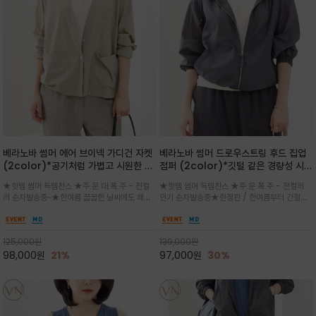
베라노바 썸머 에어 브이넥 가디건 자켓
베라노바 썸머 드로우스트링 후드 집업
(2color)*공기처럼 가볍고 시원한 나
점퍼 (2color)*깃털 같은 경량성 시원
일론 에어 라인 / 마더 오브 자캐 버튼 /
한 프리미엄 나일론 /볼륨 핏
★핫템 썸머 득템찬스 ★주.문.대.폭.주 - 전컬
★핫템 썸머 득템찬스 ★주.문.폭.주 - 전컬러
브이넥 디자인이라 부담없이 쓱쓱~걸치
(Volume Fit)가볍지만 입체적인 실
러 순차발송중~★한여름 꿉꿉한 날씨에도 쾌적
인기 순차발송중★한정판 / 한여름부터 간절기
는 꾸안꾸!!가볍고 바스락한 나일론 블렌
루엣을 유지하는 구조적 디자인
함을 유지하는 나일론 소재 브이넥 가디건 스타
까지~후드 스트링과 프런트 지퍼, 밴딩 소매, 밑
드 소재감이 세련된 무드를 더해주는 가
일 자켓은 가벼운 무게감과 방수성 덕분에 여름
단 스토퍼 디테일로 핏 조절이 가능해 실용적/바
디건 스타일
철 활용도 만점 / 모던한 디자인으로 이너와 팬츠
스락한 텍스처가 몸에 달라붙지 않아 산뜻하며
125,000
원
139,000
원
등과 밸런스를 맞춥니다
가볍게 비치는 세련된후드
98,000
원
21%
97,000
원
30%