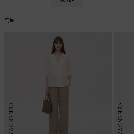
MORE +
룩북