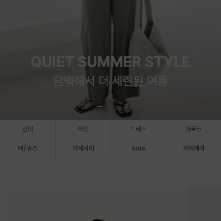
3
/ 3
상의
하의
드레스
아우터
백/슈즈
액세서리
sale
자체제작