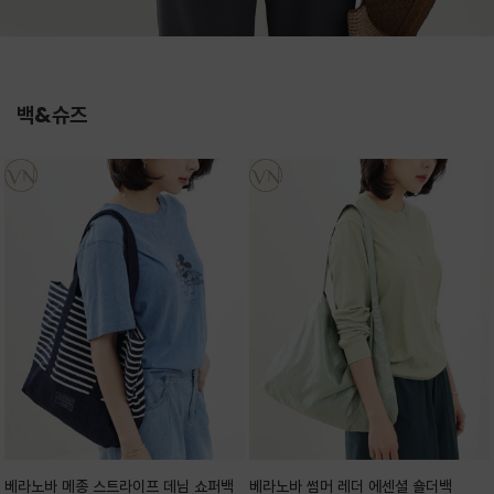
백&슈즈
베라노바 메종 스트라이프 데님 쇼퍼백
베라노바 썸머 레더 에센셜 숄더백