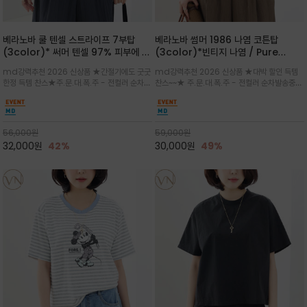
베라노바 쿨 텐셀 스트라이프 7부탑
베라노바 썸머 1986 나염 코튼탑
(3color)* 써머 텐셀 97% 피부에 닿
(3color)*빈티지 나염 / Pure
는 순간 느껴지는 쿨링 터치의 여름 텐셀
Organic Cotton 100% 가볍게 입
md강력추천 2026 신상품 ★간절기에도 굿굿
md강력추천 2026 신상품 ★대박 할인 득템
소재
어도 룩에 감도가 살아나는 베라노바 스
한정 득템 찬스★주.문.대.폭.주 - 전컬러 순차발
찬스~~★ 주.문.대.폭.주 - 전컬러 순차발송중
튜디오 티셔츠
송중~3차 리오더~~★스트라이프 패턴에 여유
~~★살에 닿는 시원한 촉감 강연 코튼 소재로 여
있는 드롭숄더와 7부 소매가 더해져 팔 라인을
유 있는 핏과 경쾌한 기장감이 자연스럽게 체형
자연스럽게 커버해주는 아이템/얇고 가벼운 터
을 커버/빈티지한 레터링 프린트가 은근한 포인
치감으로 편안
트가 되어 데님이나 린넨 팬츠와 감
56,000
원
59,000
원
32,000
원
42%
30,000
원
49%