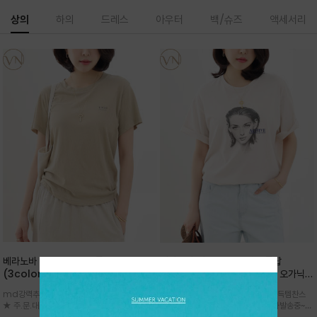
상의
하의
드레스
아우터
백/슈즈
액세서리
베라노바 심플 VN13 코튼탑
베라노바 어반 우먼 강연 코튼탑
(3color)*썸머 바이오 강연/ 스판 너
(2color) *한여름 내내 입는 오가닉
무 좋고 옷감 시원한 프리미엄 소재 / 군
강연 코튼 / Partial Printing/라인
md강력추천 2026 신상품 ★한정 대박 세일
md강력추천 2026 신상품 ★대박 득템찬스
더더기 없이 깔끔한 무드가 매력적인
워크 (Line Work) & 스케치/감각적
★ 주.문.대.폭.주 - 전컬러 인기~순차발송중
~~ 주.문.대.폭.주 - 전컬러 인기~순차발송중~★
VN13 코튼 티셔츠
인 아트워크 프린트가 시선을 끄는 루즈
~~3차 리오더 ★ 기분좋게 적당히 슬림하게~ 편
시원한 터치감의 오가닉 강연 코튼 소재로 편안