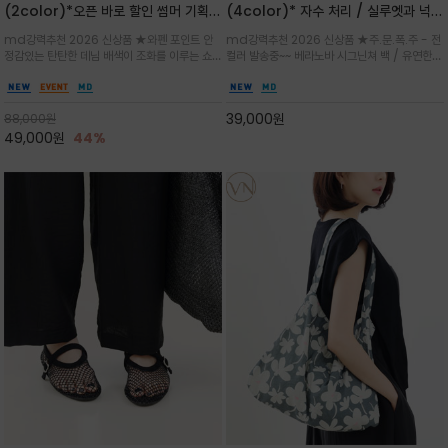
(2color)*오픈 바로 할인 썸머 기획
(4color)* 자수 처리 / 실루엣과 넉넉
★데님, 팬츠, 원피스는 물론 출근룩, 주
한 수납력을 자랑하는 베라노바의 에센
md강력추천 2026 신상품 ★와펜 포인트 안
md강력추천 2026 신상품 ★주.문.폭.주 - 전
말 모임룩, 여행룩까지 ~
셜 숄더백
정감있는 탄탄한 데님 배색이 조화를 이루는 쇼
컬러 발송중~~ 베라노바 시그닌쳐 백 / 유연한
퍼백/넉넉한 수납공간으로 데일리부터 여행까지
텍스처가 몸에 자연스럽게 감기며, 넓은 스트랩
클래식한 네이비·아이보리 스트라이프와 산뜻한
설계로 어깨의 피로도를 낮춰 편안한 착용/가볍
스카이블루 컬러가 너무 이쁜 쇼퍼백
게 들수록 더욱 멋스러운 크링클 텍스처의 데일
39,000
원
88,000
원
리 숄더백
49,000
원
44%