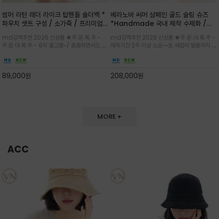
썸머 라탄 래더 라이크 탑핸들 숄더백 *
베라노바 써머 샴페인 골드 슬링 슈즈
파우치 셋트 구성 / 소가죽 / 프리미엄
*Handmade 국내 제작 수제화 /은
라탄 / 내추럴한 라탄 짜임과 블랙 레더
은한 펄감의 레더 텍스처가 발끝을 고급
md강력추천 2026 신상품 ★주.문.폭.주 -
md강력추천 2026 신상품 ★주.문.대.폭.주 -
라이크 배색이 조화롭게 어우러진 탑핸
스럽게 밝혀주는 슬링백 플랫슈
주.문.대.폭.주 - 6차 출고중~/ 촘촘하면서도 입
제작기간 2주 이상 소요~~토 쉐입이 발끝까지 세
들 숄더백
체감 있는 라탄 조직이 여름 무드를 고급스럽게
련된 무드와 발등에 스트랩과 로고 메탈 장식/깔
만들며 부드러운 곡선의 바스켓 실루엣에 넉넉한
끔한 디자인과 베이직한 컬러감으로 높은 활용도
수납감이 느껴지고 탑핸들과 숄더 스트랩으로 다
를 전해주는 디자인 / 데일리 룩부터 포멀한 스타
89,000
원
208,000
원
양한 연출이
일까지 두루 잘 어울리는 활2
MORE +
ACC