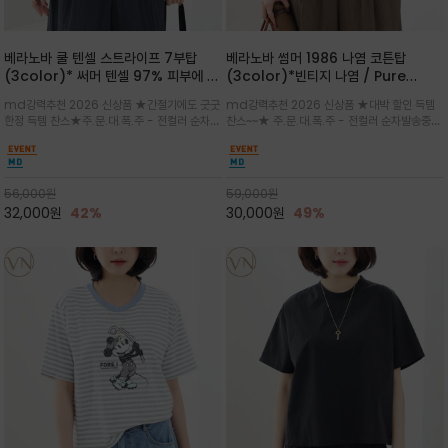
베라노바 쿨 텐셀 스트라이프 7부탑
베라노바 썸머 1986 나염 코튼탑
(3color)* 써머 텐셀 97% 피부에 닿
(3color)*빈티지 나염 / Pure
는 순간 느껴지는 쿨링 터치의 여름 텐셀
Organic Cotton 100% 가볍게 입
md강력추천 2026 신상품 ★간절기에도 굿굿
md강력추천 2026 신상품 ★대박 할인 득템
소재
어도 룩에 감도가 살아나는 베라노바 스
한정 득템 찬스★주.문.대.폭.주 - 전컬러 순차발
찬스~~★ 주.문.대.폭.주 - 전컬러 순차발송중
튜디오 티셔츠
송중~3차 리오더~~★스트라이프 패턴에 여유
~~★살에 닿는 시원한 촉감 강연 코튼 소재로 여
있는 드롭숄더와 7부 소매가 더해져 팔 라인을
유 있는 핏과 경쾌한 기장감이 자연스럽게 체형
자연스럽게 커버해주는 아이템/얇고 가벼운 터
을 커버/빈티지한 레터링 프린트가 은근한 포인
치감으로 편안
트가 되어 데님이나 린넨 팬츠와 감
56,000
원
59,000
원
32,000
원
42%
30,000
원
49%