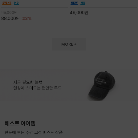
도 손색이 없고,리조트룩까지 만능/답답하지 않
한 터치감~★여름에 오히려 이런티을 입으셔야
은 네크라인과 여유 있는 롱 기장으로 체형을 커
자외선 / 냉방차단은 물론 꾸안꾸 세련미~캐쥬얼
49,000
원
115,000
원
버하면서도 여리여리한 무
을 즐기실수 있습니다^^
88,000
원
23%
MORE +
베스트 아이템
한눈에 보는 주간 고객 베스트 상품