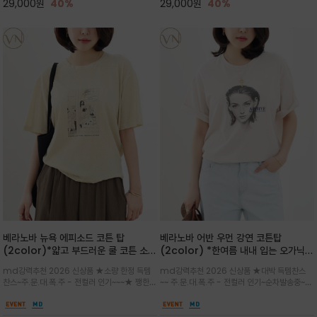
29,000
원
40%
29,000
원
40%
베라노바 뉴욕 에피소드 코튼 탑
베라노바 어반 우먼 강연 코튼탑
(2color)*얇고 부드러운 쿨 코튼 소재
(2color) *한여름 내내 입는 오가닉
/ 릴렉스드 핏 (Relaxed Fit) 편안하
강연 코튼 / Partial Printing/라인
md강력추천 2026 신상품 ★소량 한정 득템
md강력추천 2026 신상품 ★대박 득템찬스
고 자연스러운 멋이 있는 핏으로 여름내
워크 (Line Work) & 스케치/감각적
찬스~주.문.대.폭.주 - 전컬러 인기~~~★ 쨍한듯
~~ 주.문.대.폭.주 - 전컬러 인기~순차발송중~★
내 편하고 감각적으로 입으세요
인 아트워크 프린트가 시선을 끄는 루즈
세련된 컬러감에 빈티지한 무드의 아트 프린팅과
시원한 터치감의 오가닉 강연 코튼 소재로 편안
핏 강연티셔츠
내추럴한 컬러감이 매력적인 티셔츠/여유로운
한 착용감을 선사하며, 자연스럽게 떨어지는 실루
실루엣과 부드러운 터치감으로 편안하게 착용
엣이 편안하며 ★도회적인 무드로 루즈하게 단독