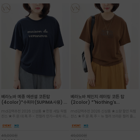
베라노바 메종 에센셜 코튼탑
베라노바 체인지 레터링 코튼 탑
(4color)*수피마(SUPIMA사용) 레
(2color) *"Nothing's
귤러한 사이즈로 편안한 착용감을 전하
change"아무것도 하지않으면 아무일
md강력추천 2026 신상품 ★한정 세일 득템
md강력추천 2026 신상품 ★소량 할인 득템
는 레터링 티셔츠
도 일어나지않는것/감각적인 레터링 프
찬스 ★주.문.대.폭.주 - 전컬러 인기~~8차 리오
찬스 ★주.문.폭.주 - 뉴 컬러 브라운 컬러 출시~
린팅이 돋보이는 베라노바 티셔츠
더 ~화이트 입고 ★ 데일리 아이템 /고유의 그래
전컬러 인기~~~2차 리오더 ★블랙 레터링으로
픽이나 컬러 조합을 통해 'Essential'한 무드를
무드를 만들고 기본 베이스의 컬러감이라 출근시
트렌디하게 해석/범용성이 좋아 여름내내 입기
팬츠나 데님등에 모두 잘 어울리는 디자인 /부드
49,000
원
49,000
원
좋은 컬러웨이와 디자인입니다^^
럽고 유연한 코튼 소재로 편안