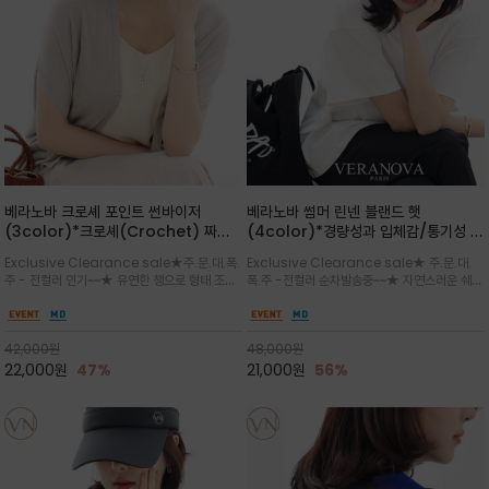
베라노바 크로셰 포인트 썬바이저
베라노바 썸머 린넨 블랜드 햇
(3color)*크로셰(Crochet) 짜임
(4color)*경량성과 입체감/통기성 좋
포인트가 있는 썬바이저/내추럴하고 페
은 짜임과 가벼운 착용감으로 여름 내내
Exclusive Clearance sale★주.문.대.폭.
Exclusive Clearance sale★ 주.문.대.
미닌한 무드를 연출/벨크로 타입이라 휴
쾌적하게 착용/ 뒷트임 있어서 헤어스타
주 - 전컬러 인기~~★ 유연한 챙으로 형태 조절
폭.주 -전컬러 순차발송중~~★ 자연스러운 쉐입
대도 간편
일링에도 편하게 쓰실수 있습니다
이 자유로운 크로셰 바이저/ 딱딱하지 않아 돌돌
과 은은한 로고 디테일이 더해져 데일리룩에 세
말아 휴대하기 좋고, 챙의 모양을 살짝 바꿀 수 있
련된 포인트/베이직한 컬러 구성으로 어떤 스타
는 스타일/데일리부터 휴양지까지 스타일과 실
일에도 손쉽게 매치되며, 휴양지부터 일상까지 활
42,000
원
48,000
원
용성을 모두 갖춘 아이템
용도 높은 아이템
22,000
원
47%
21,000
원
56%