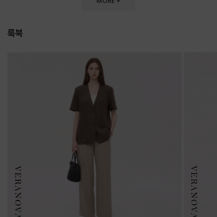
MORE +
룩북