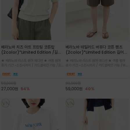
베라노바 치즈 아트 프린팅 코튼탑
베라노바 테일러드 버뮤다 코튼 팬츠
(2color)*Limited Edition /길어
(2color)*Limited Edition 길어진
진 여름의 끝자락까지 멋스럽게 연출하
여름의 끝자락까지 멋스럽게 연출하세요
★ 베라노바 라스트 썸머 에디션 ★ 여름 썸머
★ 베라노바 라스트 썸머 에디션 ★ 여름 썸머
세요 ^^
^^
휴가 기간 ~소진시까지 / 카드결제만 가능 /프론
휴가 기간 ~소진시까지 / 카드결제만 가능 /부드
트의 미니 레터링과 백라인의 감각적인 치즈 일
러운 프리미엄 코튼 블랜드 자연스러운 텍스처와
러스트 프린트가 더해져 과하지 않으면서도 세련
은은한 매트 컬러가 고급스러운 분위기
된 포인트를 완성
59,000
원
99,000
원
27,000
원
54%
59,000
원
40%