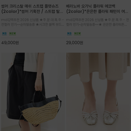
썸머 크리스탈 매쉬 스트랩 플랫슈즈
베라노바 오가닉 플라워 에코백
(2color)*썸머 기획전 / 스트랩 탈착
(2color)*은은한 플라워 패턴이 여름
하지않고 편하게 신으셔도 되는 타입~섬
룩에 산뜻한 포인트를 더해주는 코튼 에
md강력추천 2026 신상품 ★주.문.대.폭.주 -
md강력추천 2026 신상품 ★주.문.폭.주 - 전
세한 메쉬 짜임 위로 은은하게 반짝이는
코백
전컬러 인기~~순차발송중 ★시크한 블랙 부드러
컬러 인기~순차발송중~~★ 은은한 플라워톤이
크리스탈 디테일을 더한 플랫슈즈
운 그레이 컬러로 구성되어 룩에 세련되게 매치
룩에 방해되지않고 시원한 여름무드에 잔잔하고
하게 좋으며 가볍고 시원해 데일리 만능 아이템 /
고급스럽게 내추럴한 감성의 천연 오가닉 코튼소
와이드 팬츠와 함께 데일리룩·출근룩 포인트
재/내부 포켓과 VERANOVA 자수 디테일이 더
49,000
원
29,000
원
해져 완성