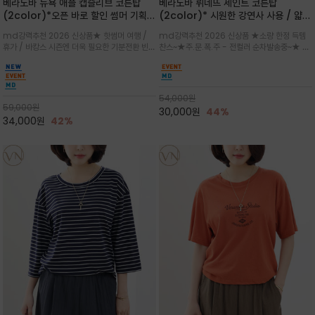
베라노바 뉴욕 애플 캡슬리브 코튼탑
베라노바 뤼네뜨 세인트 코튼탑
(2color)*오픈 바로 할인 썸머 기획
(2color)* 시원한 강연사 사용 / 얇고
★ 한정수량 제작 ★ 강연 코튼으로 빈
가벼우면서도 실의 꼬임 덕분에 원단이
md강력추천 2026 신상품★ 핫썸머 여행 /
md강력추천 2026 신상품 ★소량 한정 득템
티지 프린트로 여름 하의와 모두 잘어울
피부에 잘 달라붙지 않아 통기성이 탁월
휴가 / 바캉스 시즌엔 더욱 필요한 기분전환 빈티
찬스~★주.문.폭.주 - 전컬러 순차발송중~★ 감
리는 그래픽
지 무드★ 부드럽고 유연한 강연 코튼 소재로 피
각적인 선글라스 프린트/안정감 있는 라운드 넥
부에 산뜻하게 닿는 프리미엄 /답답함 없는 라운
라인과 여유 있는 스탠다드 핏으로 부담 없이 착
드 넥라인과 자연스럽게 어깨를 감싸는 캡슬리브
용/과하지 않은 프린트 디테일이 룩에 세련된 위
디자인이 팔 라인을 더욱 날씬
트를 더해 데일리 룩에 포인트
54,000
원
59,000
원
30,000
원
44%
34,000
원
42%