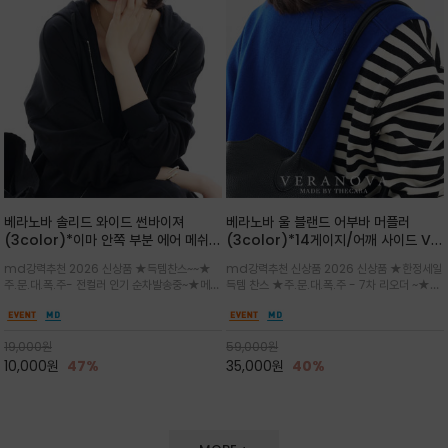
베라노바 솔리드 와이드 썬바이져
베라노바 울 블랜드 어부바 머플러
(3color)*이마 안쪽 부분 에어 메쉬
(3color)*14게이지/어깨 사이드 VN
(Air-Mesh) 쾌적하고 편하게 / 베라
브랜드 스카시 편직 기법 /시선을 사로
md강력추천 2026 신상품 ★득템찬스~~★
md강력추천 신상품 2026 신상품 ★한정세일
노바 심볼 전사 인쇄(Transfer
잡는 감각적인 레이어드 니트 어부바숄/
주.문.대.폭.주- 전컬러 인기 순차발송중~★메쉬
득템 찬스 ★주.문.대.폭.주 - 7차 리오더 ~★셔
Printing)뒷밴딩으로 사이즈 조절이 가
뒷면의 은은한 V자 조직감과 부드러운
쿠션 마감으로 이마 눌림을 최소화하고, 하루 종
츠나 원피스 위에 가볍게 걸쳐 스타일리시한 포
능해 누구나 안정적으로 착용
터치감으로 완성도를 높였으며, 단조로
일 보송보송한 스킨케어 핏(Skin-care fit)을
인트를 주기 좋으며, 소매 끝단에 위치한 실버
운 코디에 특별한 무드를 더해줄 아이템
유지심플한 로고 포인트와 세련된 컬러로 일상,골
'VN' 메탈 로고 장식이 브랜드의 정체성과 고급
19,000
원
59,000
원
프,여행까지~~
스러움을 동시에
10,000
원
47%
35,000
원
40%