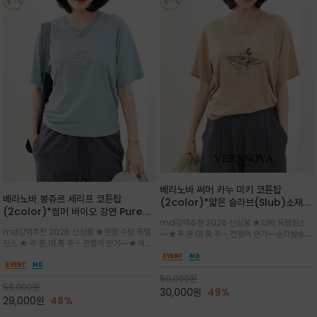
베라노바 써머 카누 미키 코튼탑
베라노바 봉쥬르 세리프 코튼탑
(2color)*얇은 슬라브(Slub)소재
(2color)*썸머 바이오 강연 Pure
부드럽고 폭염에도 시원하게 착용 가능
md강력추천 2026 신상품 ★대박 득템찬스
Cotton / 세리프 폰트를 선택하고 감
하며, 몸에 잘 달라붙지 않아 쾌적
md강력추천 2026 신상품 ★한정 수량 득템
~~★주.문.대.폭.주 - 전컬러 인기~~순차발송중
성적인 프랑스어 수식어를 조합
찬스 ★ 주.문.대.폭.주 - 전컬러 인기~~★여름
~★썸머 무드의 프린트가 매력적이며 여유 있는
의 시원한 감성/자연스러운 필기체 파리지앵의
드롭숄더 핏과 부드러운 라운드넥이 편안하며, 앞
여유로운 감성/피부에 닿는 순간 기분 좋은 청량
면 캐릭터 프린트가 캐주얼한 포인트를 더해줍니
한 원단을 사용해 데일리 코디 만능 아이템
59,000
원
다.
56,000
원
30,000
원
49%
29,000
원
48%