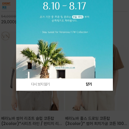
핏 강연티셔츠
안함을 동시에 느낄수 있으며 차분하고 필요한
한 착용감을 선사하며, 자연스럽게 떨어지는 실루
컬러웨이로 단독 또는 린넨 자켓/ 여름점퍼 안에
엣이 편안하며 ★도회적인 무드로 루즈하게 단독
코디하기 만능템 입니다^^
으로도 포인트가 되며, 데일리 활
54,000
원
65,000
원
29,000
원
46%
30,000
원
53%
다시 보지 않기
닫기
베라노바 썸머 리조트 슬럽 코튼탑
베라노바 홀스 드로잉 코튼탑
(2color)*시리즈 라인 / 빈티지 리조
(3color)* 썸머 피치가공 코튼 100프
트 무드의 은은한 슬럽 조직감이 느껴지
로 / 에스파스(Espace) 드로잉 여백