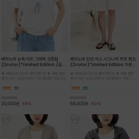
베라노바 뉴욕 아트 그래픽 코튼탑
베라노바 린넨 믹스 시그니처 하프 팬츠
(2color)*Limited Edition /길어
(2color)*Limited Edition 차분한
진 여름의 끝자락까지 멋스럽게 연출하
길이감 허벅지 라인에서 부담없이 길어
★ 베라노바 라스트 썸머 에디션 ★ 여름 썸머
★ 베라노바 라스트 썸머 에디션 ★ 여름 썸머
세요 ^^
진 여름의 끝자락까지 멋스럽게 연출하
휴가 기간 ~소진시까지 / 카드결제만 가능 /산뜻
휴가 기간 ~소진시까지 / 카드결제만 가능 / 앞
세요 ^^
한 컬러를 바탕으로 블루 컬러의 NEW YORK
쪽 원턱 디테일과 여유 있는 실루엣이 자연스럽
레터링과 감각적인 일러스트 프린트가 어우러져
게 체형을 커버해 우아한 비율을 완성
세련된 포인트
49,000
원
99,000
원
20,000
원
59%
59,000
원
40%