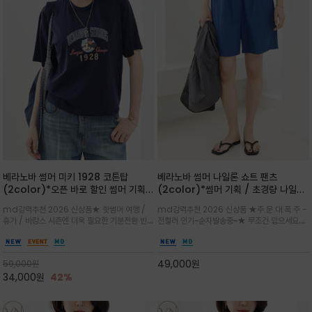
베라노바 썸머 미키 1928 코튼탑
베라노바 썸머 나일론 쇼트 팬츠
(2color)*오픈 바로 할인 썸머 기획
(2color)*썸머 기획 / 초경량 나일론
★ 한정수량 제작 ★ 오가닉 코튼으로
(Lightweight): 입은 듯 안 입은 듯
md강력추천 2026 신상품★ 핫썸머 여행 /
md강력추천 2026 신상품 ★주.문.대.폭.주 -
빈티지 프린트로 여름 하의와 모두 잘어
가벼운 아이템 / 여행 / 일상 / 운동 모
휴가 / 바캉스 시즌엔 더욱 필요한 기분전환 빈티
전컬러 인기~순차발송중~★ 무조건 입으세요~~
울리는 그래픽
두 가능한 아이템
지 무드가 돋보이는 에센셜★네이비와 차분한 카
폭염과 장마 꿉꿉함이 지속되는 한여름날 필수템
키 컬러 위에 빈티지한 크랙 효과의 레트로 감성
입니다^^가볍고 드라이한 터치감의 나일론 소
그래픽을 더해 캐주얼하면서도 세련된 분위기를
재로 완성한 자연스럽게 어우러져 출근룩, 여행
49,000
원
59,000
원
완성
룩, 모임룩, 데일리룩까지 다양하게
34,000
원
42%