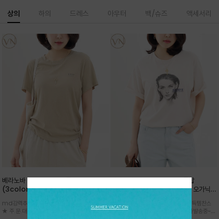
상의
하의
드레스
아우터
백/슈즈
액세서리
베라노바 심플 VN13 코튼탑
베라노바 어반 우먼 강연 코튼탑
(3color)*썸머 바이오 강연/ 스판 너
(2color) *한여름 내내 입는 오가닉
무 좋고 옷감 시원한 프리미엄 소재 / 군
강연 코튼 / Partial Printing/라인
md강력추천 2026 신상품 ★한정 대박 세일
md강력추천 2026 신상품 ★대박 득템찬스
더더기 없이 깔끔한 무드가 매력적인
워크 (Line Work) & 스케치/감각적
★ 주.문.대.폭.주 - 전컬러 인기~순차발송중
~~ 주.문.대.폭.주 - 전컬러 인기~순차발송중~★
VN13 코튼 티셔츠
인 아트워크 프린트가 시선을 끄는 루즈
~~3차 리오더 ★ 기분좋게 적당히 슬림하게~ 편
시원한 터치감의 오가닉 강연 코튼 소재로 편안