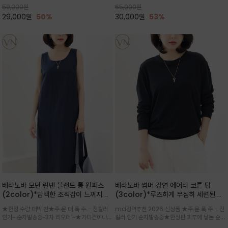
59,000
원
65,000
원
으로도 포인트가 되며, 데일리 활
29,000
원
50%
30,000
원
53%
베라노바 모던 린넨 블랜드 롱 원피스
베라노바 썸머 강연 에어리 코튼 탑
(2color)*담백한 조직감이 느껴지는
(3color)*루즈하게 무심히 세련된핏/
린넨 블렌드 소재로 완성된 슬리브리스
여름 원단 공기처럼 가벼운 촉감/바람을
★한정 수량 대박 찬★주.문.대.폭.주 - 전컬러
md강력추천 2026 신상품 ★주.문.폭.주 - 전
롱 원피스
품은 시원함: 우수한 통기성
인기~ 순차발송중~3차 리오더 ~★가디건이나
컬러 인기 순차발송중★한정판 피부에 닿는 순간
린넨 자켓을 가볍게 걸치면 세련된 오피스룩으로
느껴지는 프리미엄 강연면의 고슬고슬하고 산뜻