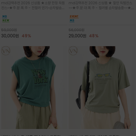
md강력추천 2026 신상품 ★소량 한정 득템
md강력추천 2026 신상품 ★ 할인 득템찬스
는 가벼운 코튼 터치의 반팔 티셔츠입니
의 미를 살려 말의 윤곽선만 스케치하여
찬스~★주.문.폭.주 - 전컬러 인기~순차발송중
~~★주.문.대.폭.주 - 컬러별 순차발송중~~★프
다
감성을 담은 아이템
~★휴양지의 무드를 살려, 색이 바랜 듯한 세피
랑스 감성의 포근하면서도 우아한 무드를 담은
아(Sepia)나 파스텔 톤의 해변 풍경으로 세련
말(Horse) 드로잉 티셔츠는 여유로운 실루엣과
된 뮤트톤 컬러 팔레트로 빈티지한 무드의 선샤
감각적인 아트워크로 고급스러운 여름 스타일링
인 프린트가 더해져 담백하면서도 감각
을 완성할 수 있습니다
59,000
원
56,000
원
30,000
원
49%
29,000
원
48%