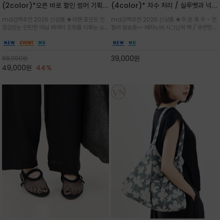
(2color)*오픈 바로 할인 썸머 기획
(4color)* 자수 처리 / 실루엣과 넉넉
★데님, 팬츠, 원피스는 물론 출근룩, 주
한 수납력을 자랑하는 베라노바의 에센
md강력추천 2026 신상품 ★와펜 포인트 안
md강력추천 2026 신상품 ★주.문.폭.주 - 전
말 모임룩, 여행룩까지 ~
셜 숄더백
정감있는 탄탄한 데님 배색이 조화를 이루는 쇼
컬러 발송중~~ 베라노바 시그닌쳐 백 / 유연한
퍼백/넉넉한 수납공간으로 데일리부터 여행까지
텍스처가 몸에 자연스럽게 감기며, 넓은 스트랩
클래식한 네이비·아이보리 스트라이프와 산뜻한
설계로 어깨의 피로도를 낮춰 편안한 착용/가볍
스카이블루 컬러가 너무 이쁜 쇼퍼백
게 들수록 더욱 멋스러운 크링클 텍스처의 데일
39,000
원
88,000
원
리 숄더백
49,000
원
44%