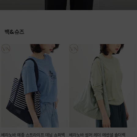
백&슈즈
베라노바 메종 스트라이프 데님 쇼퍼백
베라노바 썸머 레더 에센셜 숄더백