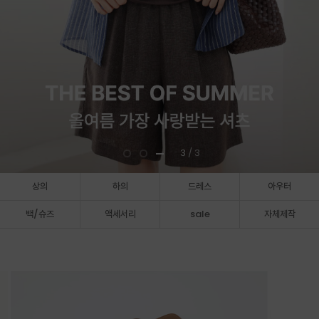
3
/ 3
상의
하의
드레스
아우터
백/슈즈
액세서리
sale
자체제작