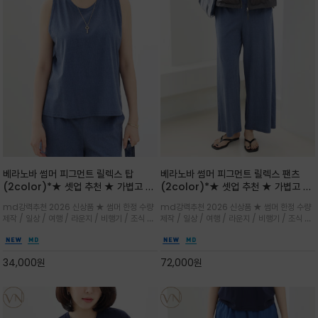
베라노바 썸머 피그먼트 릴렉스 탑
베라노바 썸머 피그먼트 릴렉스 팬츠
(2color)*★ 셋업 추천 ★ 가볍고 부
(2color)*★ 셋업 추천 ★ 가볍고 부
드러운 터치감이 돋보이는 피그먼트 코
드러운 터치감이 돋보이는 피그먼트 코
md강력추천 2026 신상품 ★ 썸머 한정 수량
md강력추천 2026 신상품 ★ 썸머 한정 수량
튼 소재로 완성
튼 소재로 완성
제작 / 일상 / 여행 / 라운지 / 비행기 / 조식 /
제작 / 일상 / 여행 / 라운지 / 비행기 / 조식 /
꾸안꾸 이지 컴포트 라인으로 얇고 부드러운 피
꾸안꾸 이지 컴포트 라인으로 얇고 부드러운 피
그먼트로 제작되어 편하고 가볍게 후회없으실 아
그먼트로 제작되어 편하고 가볍게 후회없으실 아
이템 입니다
이템 입니다
34,000
원
72,000
원