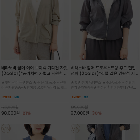
베라노바 썸머 에어 브이넥 가디건 자켓
베라노바 썸머 드로우스트링 후드 집업
(2color)*공기처럼 가볍고 시원한 나
점퍼 (2color)*깃털 같은 경량성 시원
일론 에어 라인 / 마더 오브 자캐 버튼 /
한 프리미엄 나일론 /볼륨 핏
★핫템 썸머 득템찬스 ★주.문.대.폭.주 - 전컬
★핫템 썸머 득템찬스 ★주.문.폭.주 - 전컬러
브이넥 디자인이라 부담없이 쓱쓱~걸치
(Volume Fit)가볍지만 입체적인 실
러 순차발송중~★한여름 꿉꿉한 날씨에도 쾌적
인기 순차발송중★한정판 / 한여름부터 간절기
는 꾸안꾸!!가볍고 바스락한 나일론 블렌
루엣을 유지하는 구조적 디자인
함을 유지하는 나일론 소재 브이넥 가디건 스타
까지~후드 스트링과 프런트 지퍼, 밴딩 소매, 밑
드 소재감이 세련된 무드를 더해주는 가
일 자켓은 가벼운 무게감과 방수성 덕분에 여름
단 스토퍼 디테일로 핏 조절이 가능해 실용적/바
디건 스타일
철 활용도 만점 / 모던한 디자인으로 이너와 팬츠
스락한 텍스처가 몸에 달라붙지 않아 산뜻하며
125,000
원
139,000
원
등과 밸런스를 맞춥니다
가볍게 비치는 세련된후드
98,000
원
21%
97,000
원
30%