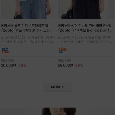
베라노바 골프 미키 스트라이프 탑
베라노바 썸머 미니멀 코튼 블라우스탑
(2color)*프리미엄 쿨 실키 느낌의 폴
(2color) *바이오 Bio-cotton/ 시
리소재와 스판으로 한 경쾌하게 여름내
원한 터치 / 나일론 블랜드 / 티셔츠처
md강력추천 2026 신상품 ★한정 수량 득템
md강력추천 2026 신상품 ★한정 수량 득템
내 ★골프 미키티 포함 구매및 20만원
럼 편안하지만 블라우스처럼 단정한 무
찬스 ★주.문.대.폭.주 - 전컬러 인기~순차발송
찬스 ★ 주.문.대.폭.주 - 전컬러 출고중~4차 리
넘는 구매고객님께는 타이틀리스트 베라
드가 느껴지는 코튼 블라우스 탑
중~★ 화이트 바탕에 그레이·스카이블루 스트라
오더 ★ 넥라인과 뒷 지퍼로 완성도가 높으며 가
노바 골프공 2피스 3구 증정(소진시 마
이프가 산뜻한 컬러감을 연출/안정감 있는 라운
볍게 퍼지는 박시한 실루엣과 크롭 기장이 하체
감)★
드 넥라인과 여유있는 스탠다드 핏으로 여름내내
를 길어 보이게 해주며 와이드 팬츠와 셋업
이쁘게 입으세요 ^^
59,000
원
98,000
원
30,000
원
49%
59,000
원
39%
MORE +