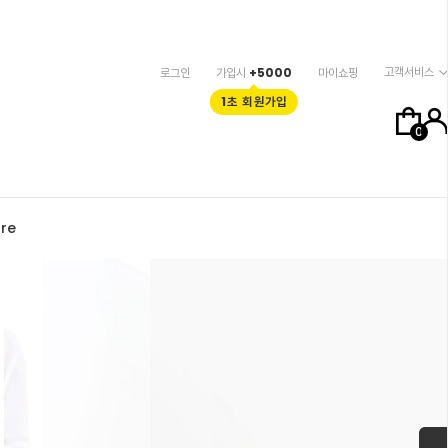
고객서비스
로그인
가입시
+5000
마이쇼핑
1초 회원가입
0
re