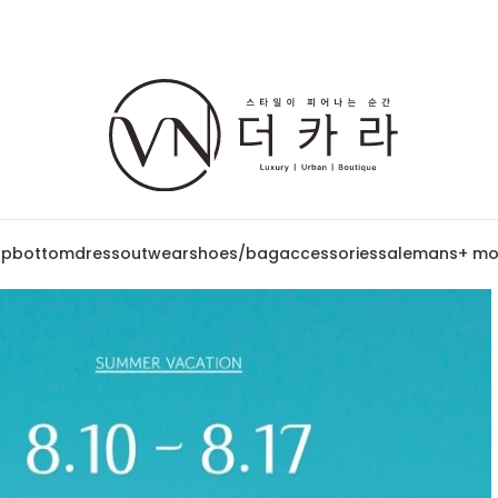
op
bottom
dress
outwear
shoes/bag
accessories
sale
mans
+ mo