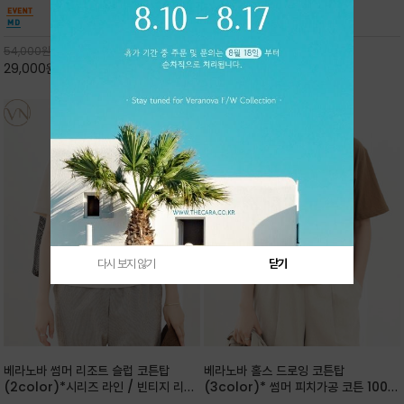
핏 강연티셔츠
안함을 동시에 느낄수 있으며 차분하고 필요한
한 착용감을 선사하며, 자연스럽게 떨어지는 실루
컬러웨이로 단독 또는 린넨 자켓/ 여름점퍼 안에
엣이 편안하며 ★도회적인 무드로 루즈하게 단독
코디하기 만능템 입니다^^
으로도 포인트가 되며, 데일리 활
54,000
원
65,000
원
29,000
원
46%
30,000
원
53%
다시 보지 않기
닫기
베라노바 썸머 리조트 슬럽 코튼탑
베라노바 홀스 드로잉 코튼탑
(2color)*시리즈 라인 / 빈티지 리조
(3color)* 썸머 피치가공 코튼 100프
트 무드의 은은한 슬럽 조직감이 느껴지
로 / 에스파스(Espace) 드로잉 여백