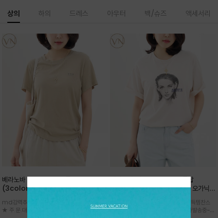
상의
하의
드레스
아우터
백/슈즈
액세서리
베라노바 심플 VN13 코튼탑
베라노바 어반 우먼 강연 코튼탑
(3color)*썸머 바이오 강연/ 스판 너
(2color) *한여름 내내 입는 오가닉
무 좋고 옷감 시원한 프리미엄 소재 / 군
강연 코튼 / Partial Printing/라인
md강력추천 2026 신상품 ★한정 대박 세일
md강력추천 2026 신상품 ★대박 득템찬스
더더기 없이 깔끔한 무드가 매력적인
워크 (Line Work) & 스케치/감각적
★ 주.문.대.폭.주 - 전컬러 인기~순차발송중
~~ 주.문.대.폭.주 - 전컬러 인기~순차발송중~★
VN13 코튼 티셔츠
인 아트워크 프린트가 시선을 끄는 루즈
~~3차 리오더 ★ 기분좋게 적당히 슬림하게~ 편
시원한 터치감의 오가닉 강연 코튼 소재로 편안