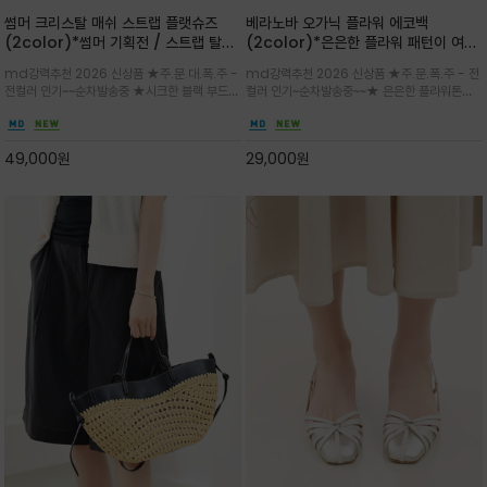
썸머 크리스탈 매쉬 스트랩 플랫슈즈
베라노바 오가닉 플라워 에코백
(2color)*썸머 기획전 / 스트랩 탈착
(2color)*은은한 플라워 패턴이 여름
하지않고 편하게 신으셔도 되는 타입~섬
룩에 산뜻한 포인트를 더해주는 코튼 에
md강력추천 2026 신상품 ★주.문.대.폭.주 -
md강력추천 2026 신상품 ★주.문.폭.주 - 전
세한 메쉬 짜임 위로 은은하게 반짝이는
코백
전컬러 인기~~순차발송중 ★시크한 블랙 부드러
컬러 인기~순차발송중~~★ 은은한 플라워톤이
크리스탈 디테일을 더한 플랫슈즈
운 그레이 컬러로 구성되어 룩에 세련되게 매치
룩에 방해되지않고 시원한 여름무드에 잔잔하고
하게 좋으며 가볍고 시원해 데일리 만능 아이템 /
고급스럽게 내추럴한 감성의 천연 오가닉 코튼소
와이드 팬츠와 함께 데일리룩·출근룩 포인트
재/내부 포켓과 VERANOVA 자수 디테일이 더
49,000
원
29,000
원
해져 완성