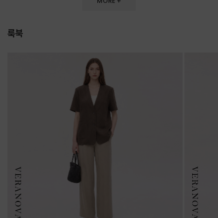
MORE +
룩북