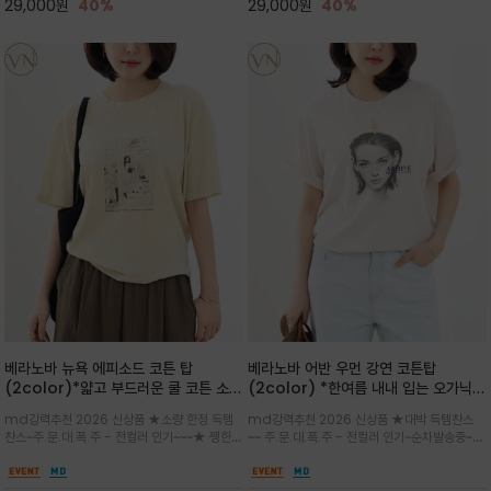
29,000
원
40%
29,000
원
40%
베라노바 뉴욕 에피소드 코튼 탑
베라노바 어반 우먼 강연 코튼탑
(2color)*얇고 부드러운 쿨 코튼 소재
(2color) *한여름 내내 입는 오가닉
/ 릴렉스드 핏 (Relaxed Fit) 편안하
강연 코튼 / Partial Printing/라인
md강력추천 2026 신상품 ★소량 한정 득템
md강력추천 2026 신상품 ★대박 득템찬스
고 자연스러운 멋이 있는 핏으로 여름내
워크 (Line Work) & 스케치/감각적
찬스~주.문.대.폭.주 - 전컬러 인기~~~★ 쨍한듯
~~ 주.문.대.폭.주 - 전컬러 인기~순차발송중~★
내 편하고 감각적으로 입으세요
인 아트워크 프린트가 시선을 끄는 루즈
세련된 컬러감에 빈티지한 무드의 아트 프린팅과
시원한 터치감의 오가닉 강연 코튼 소재로 편안
핏 강연티셔츠
내추럴한 컬러감이 매력적인 티셔츠/여유로운
한 착용감을 선사하며, 자연스럽게 떨어지는 실루
실루엣과 부드러운 터치감으로 편안하게 착용
엣이 편안하며 ★도회적인 무드로 루즈하게 단독