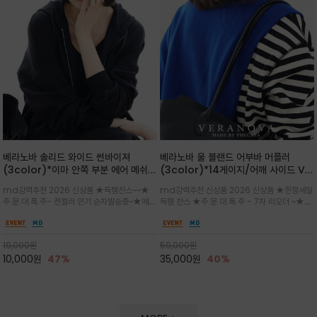
베라노바 솔리드 와이드 썬바이져
베라노바 울 블랜드 어부바 머플러
(3color)*이마 안쪽 부분 에어 메쉬
(3color)*14게이지/어깨 사이드 VN
(Air-Mesh) 쾌적하고 편하게 / 베라
브랜드 스카시 편직 기법 /시선을 사로
md강력추천 2026 신상품 ★득템찬스~~★
md강력추천 신상품 2026 신상품 ★한정세일
노바 심볼 전사 인쇄(Transfer
잡는 감각적인 레이어드 니트 어부바숄/
주.문.대.폭.주- 전컬러 인기 순차발송중~★메쉬
득템 찬스 ★주.문.대.폭.주 - 7차 리오더 ~★셔
Printing)뒷밴딩으로 사이즈 조절이 가
뒷면의 은은한 V자 조직감과 부드러운
쿠션 마감으로 이마 눌림을 최소화하고, 하루 종
츠나 원피스 위에 가볍게 걸쳐 스타일리시한 포
능해 누구나 안정적으로 착용
터치감으로 완성도를 높였으며, 단조로
일 보송보송한 스킨케어 핏(Skin-care fit)을
인트를 주기 좋으며, 소매 끝단에 위치한 실버
운 코디에 특별한 무드를 더해줄 아이템
유지심플한 로고 포인트와 세련된 컬러로 일상,골
'VN' 메탈 로고 장식이 브랜드의 정체성과 고급
19,000
원
59,000
원
프,여행까지~~
스러움을 동시에
10,000
원
47%
35,000
원
40%