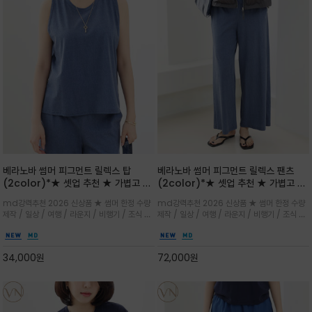
베라노바 썸머 피그먼트 릴렉스 탑
베라노바 썸머 피그먼트 릴렉스 팬츠
(2color)*★ 셋업 추천 ★ 가볍고 부
(2color)*★ 셋업 추천 ★ 가볍고 부
드러운 터치감이 돋보이는 피그먼트 코
드러운 터치감이 돋보이는 피그먼트 코
md강력추천 2026 신상품 ★ 썸머 한정 수량
md강력추천 2026 신상품 ★ 썸머 한정 수량
튼 소재로 완성
튼 소재로 완성
제작 / 일상 / 여행 / 라운지 / 비행기 / 조식 /
제작 / 일상 / 여행 / 라운지 / 비행기 / 조식 /
꾸안꾸 이지 컴포트 라인으로 얇고 부드러운 피
꾸안꾸 이지 컴포트 라인으로 얇고 부드러운 피
그먼트로 제작되어 편하고 가볍게 후회없으실 아
그먼트로 제작되어 편하고 가볍게 후회없으실 아
이템 입니다
이템 입니다
34,000
원
72,000
원