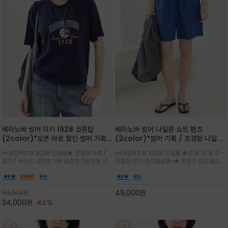
베라노바 썸머 미키 1928 코튼탑
베라노바 썸머 나일론 쇼트 팬츠
(2color)*오픈 바로 할인 썸머 기획
(2color)*썸머 기획 / 초경량 나일론
★ 한정수량 제작 ★ 오가닉 코튼으로
(Lightweight): 입은 듯 안 입은 듯
md강력추천 2026 신상품★ 핫썸머 여행 /
md강력추천 2026 신상품 ★주.문.대.폭.주 -
빈티지 프린트로 여름 하의와 모두 잘어
가벼운 아이템 / 여행 / 일상 / 운동 모
휴가 / 바캉스 시즌엔 더욱 필요한 기분전환 빈티
전컬러 인기~순차발송중~★ 무조건 입으세요~~
울리는 그래픽
두 가능한 아이템
지 무드가 돋보이는 에센셜★네이비와 차분한 카
폭염과 장마 꿉꿉함이 지속되는 한여름날 필수템
키 컬러 위에 빈티지한 크랙 효과의 레트로 감성
입니다^^가볍고 드라이한 터치감의 나일론 소
그래픽을 더해 캐주얼하면서도 세련된 분위기를
재로 완성한 자연스럽게 어우러져 출근룩, 여행
49,000
원
59,000
원
완성
룩, 모임룩, 데일리룩까지 다양하게
34,000
원
42%