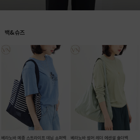
백&슈즈
베라노바 메종 스트라이프 데님 쇼퍼백
베라노바 썸머 레더 에센셜 숄더백