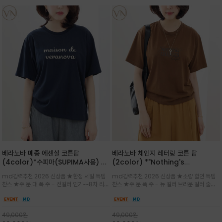
베라노바 메종 에센셜 코튼탑
베라노바 체인지 레터링 코튼 탑
(4color)*수피마(SUPIMA사용) 레
(2color) *"Nothing's
귤러한 사이즈로 편안한 착용감을 전하
change"아무것도 하지않으면 아무일
md강력추천 2026 신상품 ★한정 세일 득템
md강력추천 2026 신상품 ★소량 할인 득템
는 레터링 티셔츠
도 일어나지않는것/감각적인 레터링 프
찬스 ★주.문.대.폭.주 - 전컬러 인기~~8차 리오
찬스 ★주.문.폭.주 - 뉴 컬러 브라운 컬러 출시~
린팅이 돋보이는 베라노바 티셔츠
더 ~화이트 입고 ★ 데일리 아이템 /고유의 그래
전컬러 인기~~~2차 리오더 ★블랙 레터링으로
픽이나 컬러 조합을 통해 'Essential'한 무드를
무드를 만들고 기본 베이스의 컬러감이라 출근시
트렌디하게 해석/범용성이 좋아 여름내내 입기
팬츠나 데님등에 모두 잘 어울리는 디자인 /부드
49,000
원
49,000
원
좋은 컬러웨이와 디자인입니다^^
럽고 유연한 코튼 소재로 편안