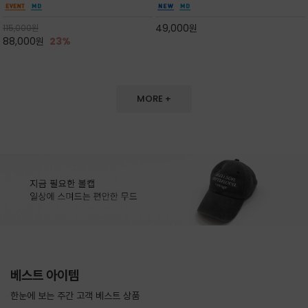
도 손색이 없고,리조트룩까지 만능/답답하지 않
한 터치감~★여름에 오히려 이런티을 입으셔야
은 네크라인과 여유 있는 롱 기장으로 체형을 커
자외선 / 냉방차단은 물론 꾸안꾸 세련미~캐쥬얼
49,000
원
115,000
원
버하면서도 여리여리한 무
을 즐기실수 있습니다^^
88,000
원
23%
MORE +
베스트 아이템
한눈에 보는 주간 고객 베스트 상품