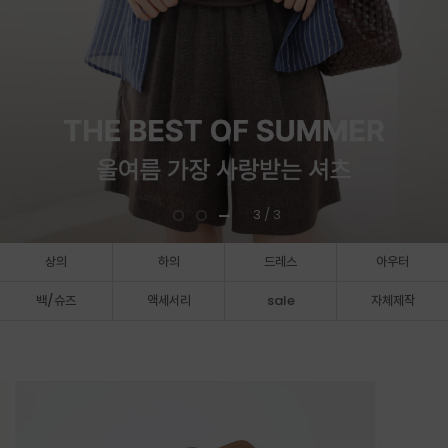
3
/ 3
상의
하의
드레스
아우터
백/슈즈
액세서리
sale
자체제작