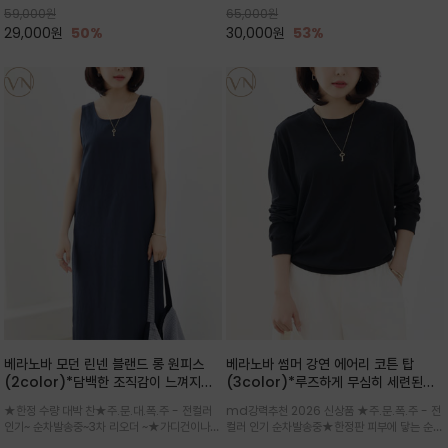
59,000
원
65,000
원
으로도 포인트가 되며, 데일리 활
29,000
원
50%
30,000
원
53%
베라노바 모던 린넨 블랜드 롱 원피스
베라노바 썸머 강연 에어리 코튼 탑
(2color)*담백한 조직감이 느껴지는
(3color)*루즈하게 무심히 세련된핏/
린넨 블렌드 소재로 완성된 슬리브리스
여름 원단 공기처럼 가벼운 촉감/바람을
★한정 수량 대박 찬★주.문.대.폭.주 - 전컬러
md강력추천 2026 신상품 ★주.문.폭.주 - 전
롱 원피스
품은 시원함: 우수한 통기성
인기~ 순차발송중~3차 리오더 ~★가디건이나
컬러 인기 순차발송중★한정판 피부에 닿는 순간
린넨 자켓을 가볍게 걸치면 세련된 오피스룩으로
느껴지는 프리미엄 강연면의 고슬고슬하고 산뜻