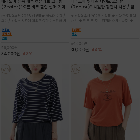
베라노바 뉴욕 애플 캡슬리브 코튼탑
베라노바 뤼네뜨 세인트 코튼탑
(2color)*오픈 바로 할인 썸머 기획
(2color)* 시원한 강연사 사용 / 얇고
★ 한정수량 제작 ★ 강연 코튼으로 빈
가벼우면서도 실의 꼬임 덕분에 원단이
md강력추천 2026 신상품★ 핫썸머 여행 /
md강력추천 2026 신상품 ★소량 한정 득템
티지 프린트로 여름 하의와 모두 잘어울
피부에 잘 달라붙지 않아 통기성이 탁월
휴가 / 바캉스 시즌엔 더욱 필요한 기분전환 빈티
찬스~★주.문.폭.주 - 전컬러 순차발송중~★ 감
리는 그래픽
지 무드★ 부드럽고 유연한 강연 코튼 소재로 피
각적인 선글라스 프린트/안정감 있는 라운드 넥
부에 산뜻하게 닿는 프리미엄 /답답함 없는 라운
라인과 여유 있는 스탠다드 핏으로 부담 없이 착
드 넥라인과 자연스럽게 어깨를 감싸는 캡슬리브
용/과하지 않은 프린트 디테일이 룩에 세련된 위
디자인이 팔 라인을 더욱 날씬
트를 더해 데일리 룩에 포인트
54,000
원
59,000
원
30,000
원
44%
34,000
원
42%