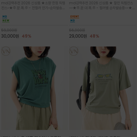
md강력추천 2026 신상품 ★소량 한정 득템
md강력추천 2026 신상품 ★ 할인 득템찬스
는 가벼운 코튼 터치의 반팔 티셔츠입니
의 미를 살려 말의 윤곽선만 스케치하여
찬스~★주.문.폭.주 - 전컬러 인기~순차발송중
~~★주.문.대.폭.주 - 컬러별 순차발송중~~★프
다
감성을 담은 아이템
~★휴양지의 무드를 살려, 색이 바랜 듯한 세피
랑스 감성의 포근하면서도 우아한 무드를 담은
아(Sepia)나 파스텔 톤의 해변 풍경으로 세련
말(Horse) 드로잉 티셔츠는 여유로운 실루엣과
된 뮤트톤 컬러 팔레트로 빈티지한 무드의 선샤
감각적인 아트워크로 고급스러운 여름 스타일링
인 프린트가 더해져 담백하면서도 감각
을 완성할 수 있습니다
59,000
원
56,000
원
30,000
원
49%
29,000
원
48%