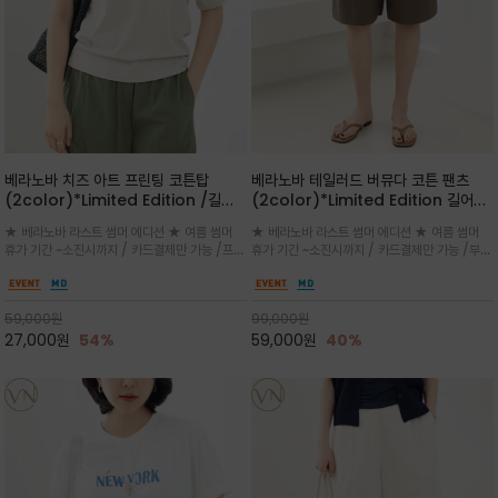
베라노바 치즈 아트 프린팅 코튼탑
베라노바 테일러드 버뮤다 코튼 팬츠
(2color)*Limited Edition /길어
(2color)*Limited Edition 길어진
진 여름의 끝자락까지 멋스럽게 연출하
여름의 끝자락까지 멋스럽게 연출하세요
★ 베라노바 라스트 썸머 에디션 ★ 여름 썸머
★ 베라노바 라스트 썸머 에디션 ★ 여름 썸머
세요 ^^
^^
휴가 기간 ~소진시까지 / 카드결제만 가능 /프론
휴가 기간 ~소진시까지 / 카드결제만 가능 /부드
트의 미니 레터링과 백라인의 감각적인 치즈 일
러운 프리미엄 코튼 블랜드 자연스러운 텍스처와
러스트 프린트가 더해져 과하지 않으면서도 세련
은은한 매트 컬러가 고급스러운 분위기
된 포인트를 완성
59,000
원
99,000
원
27,000
원
54%
59,000
원
40%