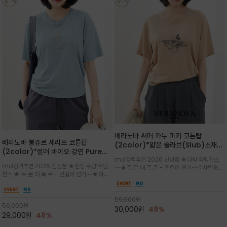
베라노바 써머 카누 미키 코튼탑
베라노바 봉쥬르 세리프 코튼탑
(2color)*얇은 슬라브(Slub)소재
(2color)*썸머 바이오 강연 Pure
부드럽고 폭염에도 시원하게 착용 가능
md강력추천 2026 신상품 ★대박 득템찬스
Cotton / 세리프 폰트를 선택하고 감
하며, 몸에 잘 달라붙지 않아 쾌적
md강력추천 2026 신상품 ★한정 수량 득템
~~★주.문.대.폭.주 - 전컬러 인기~~순차발송중
성적인 프랑스어 수식어를 조합
찬스 ★ 주.문.대.폭.주 - 전컬러 인기~~★여름
~★썸머 무드의 프린트가 매력적이며 여유 있는
의 시원한 감성/자연스러운 필기체 파리지앵의
드롭숄더 핏과 부드러운 라운드넥이 편안하며, 앞
여유로운 감성/피부에 닿는 순간 기분 좋은 청량
면 캐릭터 프린트가 캐주얼한 포인트를 더해줍니
한 원단을 사용해 데일리 코디 만능 아이템
59,000
원
다.
56,000
원
30,000
원
49%
29,000
원
48%