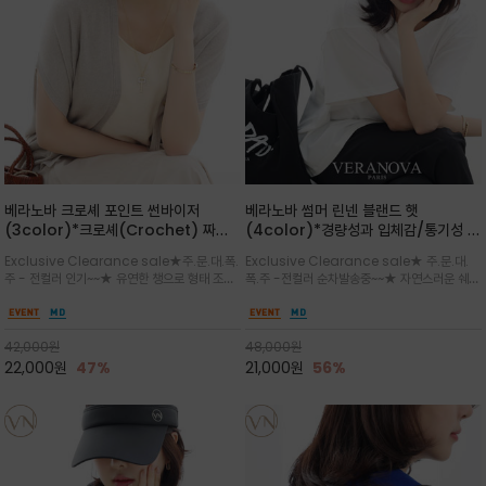
베라노바 크로셰 포인트 썬바이저
베라노바 썸머 린넨 블랜드 햇
(3color)*크로셰(Crochet) 짜임
(4color)*경량성과 입체감/통기성 좋
포인트가 있는 썬바이저/내추럴하고 페
은 짜임과 가벼운 착용감으로 여름 내내
Exclusive Clearance sale★주.문.대.폭.
Exclusive Clearance sale★ 주.문.대.
미닌한 무드를 연출/벨크로 타입이라 휴
쾌적하게 착용/ 뒷트임 있어서 헤어스타
주 - 전컬러 인기~~★ 유연한 챙으로 형태 조절
폭.주 -전컬러 순차발송중~~★ 자연스러운 쉐입
대도 간편
일링에도 편하게 쓰실수 있습니다
이 자유로운 크로셰 바이저/ 딱딱하지 않아 돌돌
과 은은한 로고 디테일이 더해져 데일리룩에 세
말아 휴대하기 좋고, 챙의 모양을 살짝 바꿀 수 있
련된 포인트/베이직한 컬러 구성으로 어떤 스타
는 스타일/데일리부터 휴양지까지 스타일과 실
일에도 손쉽게 매치되며, 휴양지부터 일상까지 활
42,000
원
48,000
원
용성을 모두 갖춘 아이템
용도 높은 아이템
22,000
원
47%
21,000
원
56%