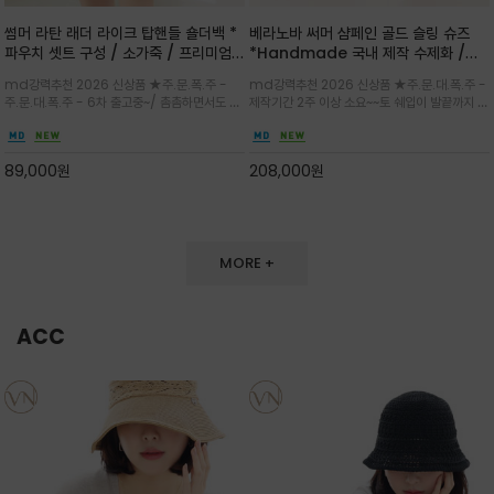
썸머 라탄 래더 라이크 탑핸들 숄더백 *
베라노바 써머 샴페인 골드 슬링 슈즈
파우치 셋트 구성 / 소가죽 / 프리미엄
*Handmade 국내 제작 수제화 /은
라탄 / 내추럴한 라탄 짜임과 블랙 레더
은한 펄감의 레더 텍스처가 발끝을 고급
md강력추천 2026 신상품 ★주.문.폭.주 -
md강력추천 2026 신상품 ★주.문.대.폭.주 -
라이크 배색이 조화롭게 어우러진 탑핸
스럽게 밝혀주는 슬링백 플랫슈
주.문.대.폭.주 - 6차 출고중~/ 촘촘하면서도 입
제작기간 2주 이상 소요~~토 쉐입이 발끝까지 세
들 숄더백
체감 있는 라탄 조직이 여름 무드를 고급스럽게
련된 무드와 발등에 스트랩과 로고 메탈 장식/깔
만들며 부드러운 곡선의 바스켓 실루엣에 넉넉한
끔한 디자인과 베이직한 컬러감으로 높은 활용도
수납감이 느껴지고 탑핸들과 숄더 스트랩으로 다
를 전해주는 디자인 / 데일리 룩부터 포멀한 스타
89,000
원
208,000
원
양한 연출이
일까지 두루 잘 어울리는 활2
MORE +
ACC