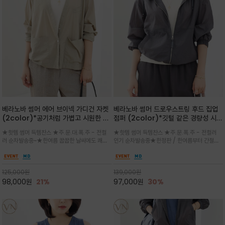
베라노바 썸머 에어 브이넥 가디건 자켓
베라노바 썸머 드로우스트링 후드 집업
(2color)*공기처럼 가볍고 시원한 나
점퍼 (2color)*깃털 같은 경량성 시원
일론 에어 라인 / 마더 오브 자캐 버튼 /
한 프리미엄 나일론 /볼륨 핏
★핫템 썸머 득템찬스 ★주.문.대.폭.주 - 전컬
★핫템 썸머 득템찬스 ★주.문.폭.주 - 전컬러
브이넥 디자인이라 부담없이 쓱쓱~걸치
(Volume Fit)가볍지만 입체적인 실
러 순차발송중~★한여름 꿉꿉한 날씨에도 쾌적
인기 순차발송중★한정판 / 한여름부터 간절기
는 꾸안꾸!!가볍고 바스락한 나일론 블렌
루엣을 유지하는 구조적 디자인
함을 유지하는 나일론 소재 브이넥 가디건 스타
까지~후드 스트링과 프런트 지퍼, 밴딩 소매, 밑
드 소재감이 세련된 무드를 더해주는 가
일 자켓은 가벼운 무게감과 방수성 덕분에 여름
단 스토퍼 디테일로 핏 조절이 가능해 실용적/바
디건 스타일
철 활용도 만점 / 모던한 디자인으로 이너와 팬츠
스락한 텍스처가 몸에 달라붙지 않아 산뜻하며
125,000
원
139,000
원
등과 밸런스를 맞춥니다
가볍게 비치는 세련된후드
98,000
원
21%
97,000
원
30%