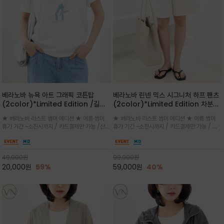
베라노바 뉴욕 아트 그래픽 코튼탑
베라노바 린넨 믹스 시그니처 하프 팬츠
(2color)*Limited Edition /길어
(2color)*Limited Edition 차분한
진 여름의 끝자락까지 멋스럽게 연출하
길이감 허벅지 라인에서 부담없이 길어
★ 베라노바 라스트 썸머 에디션 ★ 여름 썸머
★ 베라노바 라스트 썸머 에디션 ★ 여름 썸머
세요 ^^
진 여름의 끝자락까지 멋스럽게 연출하
휴가 기간 ~소진시까지 / 카드결제만 가능 /산뜻
휴가 기간 ~소진시까지 / 카드결제만 가능 / 앞
세요 ^^
한 컬러를 바탕으로 블루 컬러의 NEW YORK
쪽 원턱 디테일과 여유 있는 실루엣이 자연스럽
레터링과 감각적인 일러스트 프린트가 어우러져
게 체형을 커버해 우아한 비율을 완성
세련된 포인트
49,000
원
99,000
원
20,000
원
59%
59,000
원
40%