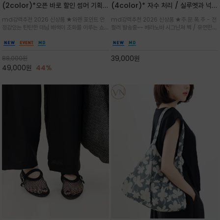
(2color)*오픈 바로 할인 썸머 기획
(4color)* 자수 처리 / 실루엣과 넉넉
★데님, 팬츠, 원피스는 물론 출근룩, 주
한 수납력을 자랑하는 베라노바의 에센
md강력추천 2026 신상품 ★와펜 포인트 안
md강력추천 2026 신상품 ★주.문.폭.주 - 전
말 모임룩, 여행룩까지 ~
셜 숄더백
정감있는 탄탄한 데님 배색이 조화를 이루는 쇼
컬러 발송중~~ 베라노바 시그닌쳐 백 / 유연한
퍼백/넉넉한 수납공간으로 데일리부터 여행까지
텍스처가 몸에 자연스럽게 감기며, 넓은 스트랩
클래식한 네이비·아이보리 스트라이프와 산뜻한
설계로 어깨의 피로도를 낮춰 편안한 착용/가볍
스카이블루 컬러가 너무 이쁜 쇼퍼백
게 들수록 더욱 멋스러운 크링클 텍스처의 데일
39,000
원
88,000
원
리 숄더백
49,000
원
44%