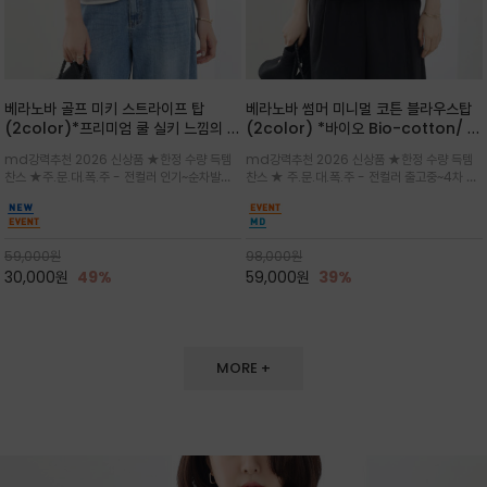
베라노바 골프 미키 스트라이프 탑
베라노바 썸머 미니멀 코튼 블라우스탑
(2color)*프리미엄 쿨 실키 느낌의 폴
(2color) *바이오 Bio-cotton/ 시
리소재와 스판으로 한 경쾌하게 여름내
원한 터치 / 나일론 블랜드 / 티셔츠처
md강력추천 2026 신상품 ★한정 수량 득템
md강력추천 2026 신상품 ★한정 수량 득템
내 ★골프 미키티 포함 구매및 20만원
럼 편안하지만 블라우스처럼 단정한 무
찬스 ★주.문.대.폭.주 - 전컬러 인기~순차발송
찬스 ★ 주.문.대.폭.주 - 전컬러 출고중~4차 리
넘는 구매고객님께는 타이틀리스트 베라
드가 느껴지는 코튼 블라우스 탑
중~★ 화이트 바탕에 그레이·스카이블루 스트라
오더 ★ 넥라인과 뒷 지퍼로 완성도가 높으며 가
노바 골프공 2피스 3구 증정(소진시 마
이프가 산뜻한 컬러감을 연출/안정감 있는 라운
볍게 퍼지는 박시한 실루엣과 크롭 기장이 하체
감)★
드 넥라인과 여유있는 스탠다드 핏으로 여름내내
를 길어 보이게 해주며 와이드 팬츠와 셋업
이쁘게 입으세요 ^^
59,000
원
98,000
원
30,000
원
49%
59,000
원
39%
MORE +