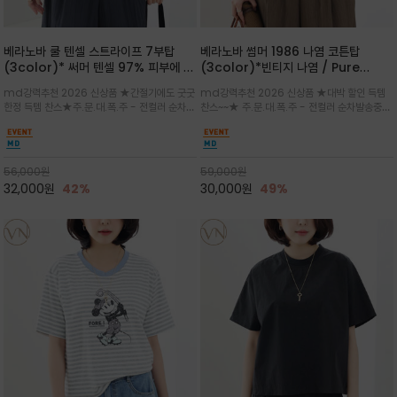
베라노바 쿨 텐셀 스트라이프 7부탑
베라노바 썸머 1986 나염 코튼탑
(3color)* 써머 텐셀 97% 피부에 닿
(3color)*빈티지 나염 / Pure
는 순간 느껴지는 쿨링 터치의 여름 텐셀
Organic Cotton 100% 가볍게 입
md강력추천 2026 신상품 ★간절기에도 굿굿
md강력추천 2026 신상품 ★대박 할인 득템
소재
어도 룩에 감도가 살아나는 베라노바 스
한정 득템 찬스★주.문.대.폭.주 - 전컬러 순차발
찬스~~★ 주.문.대.폭.주 - 전컬러 순차발송중
튜디오 티셔츠
송중~3차 리오더~~★스트라이프 패턴에 여유
~~★살에 닿는 시원한 촉감 강연 코튼 소재로 여
있는 드롭숄더와 7부 소매가 더해져 팔 라인을
유 있는 핏과 경쾌한 기장감이 자연스럽게 체형
자연스럽게 커버해주는 아이템/얇고 가벼운 터
을 커버/빈티지한 레터링 프린트가 은근한 포인
치감으로 편안
트가 되어 데님이나 린넨 팬츠와 감
56,000
원
59,000
원
32,000
원
42%
30,000
원
49%