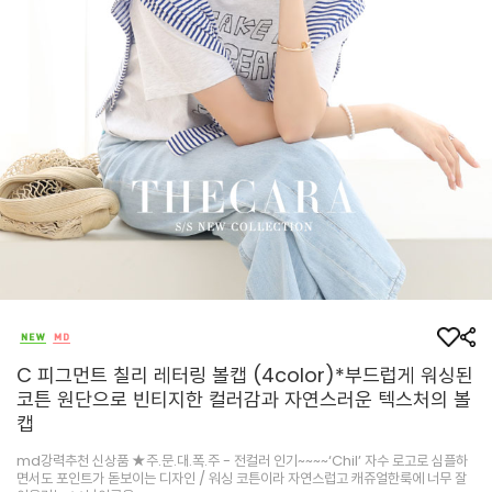
C 피그먼트 칠리 레터링 볼캡 (4color)*부드럽게 워싱된
코튼 원단으로 빈티지한 컬러감과 자연스러운 텍스처의 볼
캡
md강력추천 신상품 ★주.문.대.폭.주 - 전컬러 인기~~~~‘Chil’ 자수 로고로 심플하
면서도 포인트가 돋보이는 디자인 / 워싱 코튼이라 자연스럽고 캐쥬얼한룩에 너무 잘