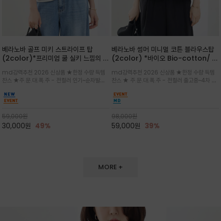
베라노바 골프 미키 스트라이프 탑
베라노바 썸머 미니멀 코튼 블라우스탑
(2color)*프리미엄 쿨 실키 느낌의 폴
(2color) *바이오 Bio-cotton/ 시
리소재와 스판으로 한 경쾌하게 여름내
원한 터치 / 나일론 블랜드 / 티셔츠처
md강력추천 2026 신상품 ★한정 수량 득템
md강력추천 2026 신상품 ★한정 수량 득템
내 ★골프 미키티 포함 구매및 20만원
럼 편안하지만 블라우스처럼 단정한 무
찬스 ★주.문.대.폭.주 - 전컬러 인기~순차발송
찬스 ★ 주.문.대.폭.주 - 전컬러 출고중~4차 리
넘는 구매고객님께는 타이틀리스트 베라
드가 느껴지는 코튼 블라우스 탑
중~★ 화이트 바탕에 그레이·스카이블루 스트라
오더 ★ 넥라인과 뒷 지퍼로 완성도가 높으며 가
노바 골프공 2피스 3구 증정(소진시 마
이프가 산뜻한 컬러감을 연출/안정감 있는 라운
볍게 퍼지는 박시한 실루엣과 크롭 기장이 하체
감)★
드 넥라인과 여유있는 스탠다드 핏으로 여름내내
를 길어 보이게 해주며 와이드 팬츠와 셋업
이쁘게 입으세요 ^^
59,000
원
98,000
원
30,000
원
49%
59,000
원
39%
MORE +