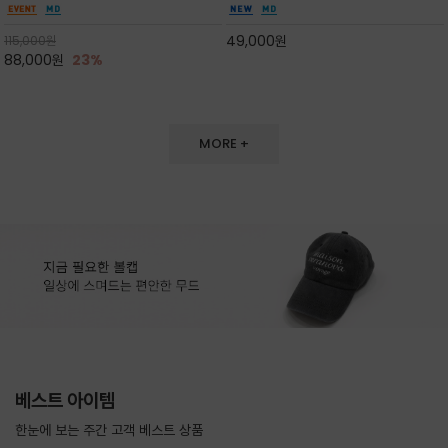
도 손색이 없고,리조트룩까지 만능/답답하지 않
한 터치감~★여름에 오히려 이런티을 입으셔야
은 네크라인과 여유 있는 롱 기장으로 체형을 커
자외선 / 냉방차단은 물론 꾸안꾸 세련미~캐쥬얼
49,000
원
115,000
원
버하면서도 여리여리한 무
을 즐기실수 있습니다^^
88,000
원
23%
MORE +
베스트 아이템
한눈에 보는 주간 고객 베스트 상품