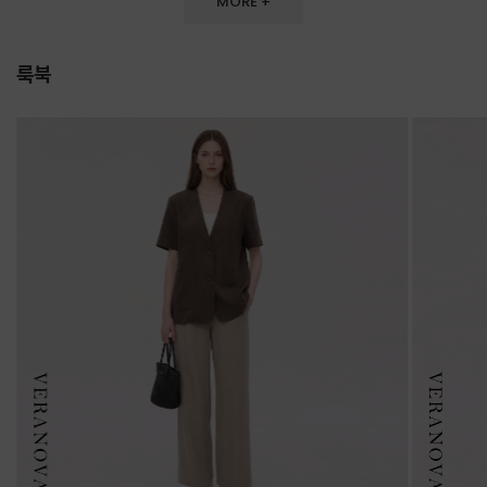
MORE +
룩북