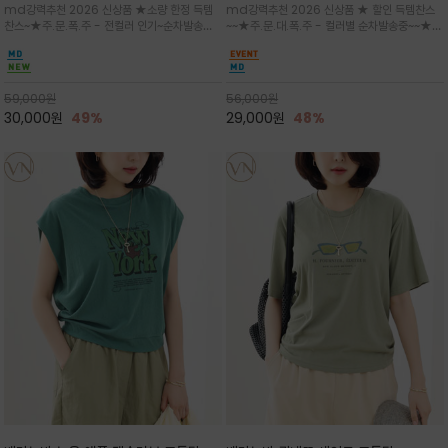
md강력추천 2026 신상품 ★소량 한정 득템
md강력추천 2026 신상품 ★ 할인 득템찬스
는 가벼운 코튼 터치의 반팔 티셔츠입니
의 미를 살려 말의 윤곽선만 스케치하여
찬스~★주.문.폭.주 - 전컬러 인기~순차발송중
~~★주.문.대.폭.주 - 컬러별 순차발송중~~★프
다
감성을 담은 아이템
~★휴양지의 무드를 살려, 색이 바랜 듯한 세피
랑스 감성의 포근하면서도 우아한 무드를 담은
아(Sepia)나 파스텔 톤의 해변 풍경으로 세련
말(Horse) 드로잉 티셔츠는 여유로운 실루엣과
된 뮤트톤 컬러 팔레트로 빈티지한 무드의 선샤
감각적인 아트워크로 고급스러운 여름 스타일링
인 프린트가 더해져 담백하면서도 감각
을 완성할 수 있습니다
59,000
원
56,000
원
30,000
원
49%
29,000
원
48%