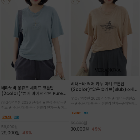
베라노바 써머 카누 미키 코튼탑
베라노바 봉쥬르 세리프 코튼탑
(2color)*얇은 슬라브(Slub)소재
(2color)*썸머 바이오 강연 Pure
부드럽고 폭염에도 시원하게 착용 가능
md강력추천 2026 신상품 ★대박 득템찬스
Cotton / 세리프 폰트를 선택하고 감
하며, 몸에 잘 달라붙지 않아 쾌적
md강력추천 2026 신상품 ★한정 수량 득템
~~★주.문.대.폭.주 - 전컬러 인기~~순차발송중
성적인 프랑스어 수식어를 조합
찬스 ★ 주.문.대.폭.주 - 전컬러 인기~~★여름
~★썸머 무드의 프린트가 매력적이며 여유 있는
의 시원한 감성/자연스러운 필기체 파리지앵의
드롭숄더 핏과 부드러운 라운드넥이 편안하며, 앞
여유로운 감성/피부에 닿는 순간 기분 좋은 청량
면 캐릭터 프린트가 캐주얼한 포인트를 더해줍니
한 원단을 사용해 데일리 코디 만능 아이템
59,000
원
다.
56,000
원
30,000
원
49%
29,000
원
48%