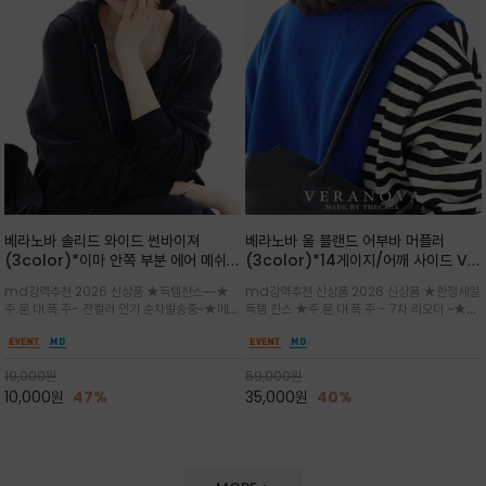
베라노바 솔리드 와이드 썬바이져
베라노바 울 블랜드 어부바 머플러
(3color)*이마 안쪽 부분 에어 메쉬
(3color)*14게이지/어깨 사이드 VN
(Air-Mesh) 쾌적하고 편하게 / 베라
브랜드 스카시 편직 기법 /시선을 사로
md강력추천 2026 신상품 ★득템찬스~~★
md강력추천 신상품 2026 신상품 ★한정세일
노바 심볼 전사 인쇄(Transfer
잡는 감각적인 레이어드 니트 어부바숄/
주.문.대.폭.주- 전컬러 인기 순차발송중~★메쉬
득템 찬스 ★주.문.대.폭.주 - 7차 리오더 ~★셔
Printing)뒷밴딩으로 사이즈 조절이 가
뒷면의 은은한 V자 조직감과 부드러운
쿠션 마감으로 이마 눌림을 최소화하고, 하루 종
츠나 원피스 위에 가볍게 걸쳐 스타일리시한 포
능해 누구나 안정적으로 착용
터치감으로 완성도를 높였으며, 단조로
일 보송보송한 스킨케어 핏(Skin-care fit)을
인트를 주기 좋으며, 소매 끝단에 위치한 실버
운 코디에 특별한 무드를 더해줄 아이템
유지심플한 로고 포인트와 세련된 컬러로 일상,골
'VN' 메탈 로고 장식이 브랜드의 정체성과 고급
19,000
원
59,000
원
프,여행까지~~
스러움을 동시에
10,000
원
47%
35,000
원
40%