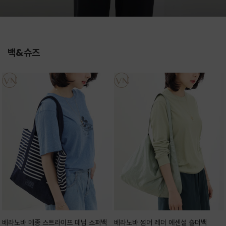
백&슈즈
베라노바 메종 스트라이프 데님 쇼퍼백
베라노바 썸머 레더 에센셜 숄더백