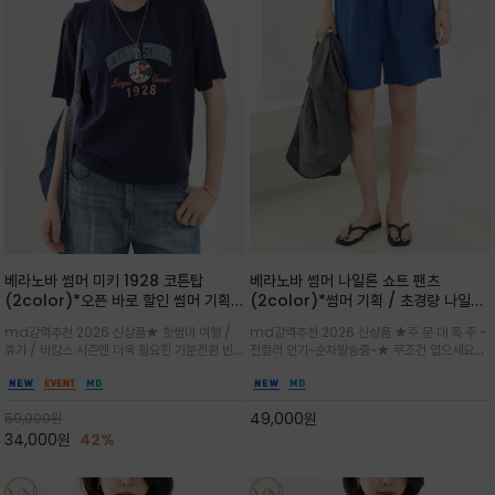
베라노바 썸머 미키 1928 코튼탑
베라노바 썸머 나일론 쇼트 팬츠
(2color)*오픈 바로 할인 썸머 기획
(2color)*썸머 기획 / 초경량 나일론
★ 한정수량 제작 ★ 오가닉 코튼으로
(Lightweight): 입은 듯 안 입은 듯
md강력추천 2026 신상품★ 핫썸머 여행 /
md강력추천 2026 신상품 ★주.문.대.폭.주 -
빈티지 프린트로 여름 하의와 모두 잘어
가벼운 아이템 / 여행 / 일상 / 운동 모
휴가 / 바캉스 시즌엔 더욱 필요한 기분전환 빈티
전컬러 인기~순차발송중~★ 무조건 입으세요~~
울리는 그래픽
두 가능한 아이템
지 무드가 돋보이는 에센셜★네이비와 차분한 카
폭염과 장마 꿉꿉함이 지속되는 한여름날 필수템
키 컬러 위에 빈티지한 크랙 효과의 레트로 감성
입니다^^가볍고 드라이한 터치감의 나일론 소
그래픽을 더해 캐주얼하면서도 세련된 분위기를
재로 완성한 자연스럽게 어우러져 출근룩, 여행
49,000
원
59,000
원
완성
룩, 모임룩, 데일리룩까지 다양하게
34,000
원
42%