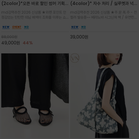
(2color)*오픈 바로 할인 썸머 기획
(4color)* 자수 처리 / 실루엣과 넉넉
★데님, 팬츠, 원피스는 물론 출근룩, 주
한 수납력을 자랑하는 베라노바의 에센
md강력추천 2026 신상품 ★와펜 포인트 안
md강력추천 2026 신상품 ★주.문.폭.주 - 전
말 모임룩, 여행룩까지 ~
셜 숄더백
정감있는 탄탄한 데님 배색이 조화를 이루는 쇼
컬러 발송중~~ 베라노바 시그닌쳐 백 / 유연한
퍼백/넉넉한 수납공간으로 데일리부터 여행까지
텍스처가 몸에 자연스럽게 감기며, 넓은 스트랩
클래식한 네이비·아이보리 스트라이프와 산뜻한
설계로 어깨의 피로도를 낮춰 편안한 착용/가볍
스카이블루 컬러가 너무 이쁜 쇼퍼백
게 들수록 더욱 멋스러운 크링클 텍스처의 데일
39,000
원
88,000
원
리 숄더백
49,000
원
44%