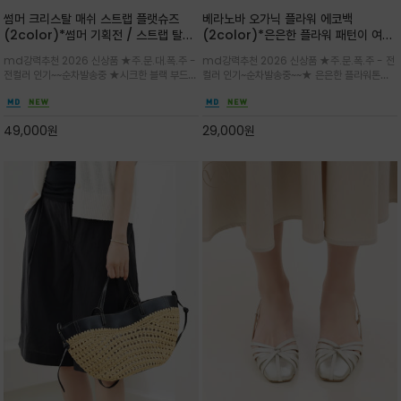
썸머 크리스탈 매쉬 스트랩 플랫슈즈
베라노바 오가닉 플라워 에코백
(2color)*썸머 기획전 / 스트랩 탈착
(2color)*은은한 플라워 패턴이 여름
하지않고 편하게 신으셔도 되는 타입~섬
룩에 산뜻한 포인트를 더해주는 코튼 에
md강력추천 2026 신상품 ★주.문.대.폭.주 -
md강력추천 2026 신상품 ★주.문.폭.주 - 전
세한 메쉬 짜임 위로 은은하게 반짝이는
코백
전컬러 인기~~순차발송중 ★시크한 블랙 부드러
컬러 인기~순차발송중~~★ 은은한 플라워톤이
크리스탈 디테일을 더한 플랫슈즈
운 그레이 컬러로 구성되어 룩에 세련되게 매치
룩에 방해되지않고 시원한 여름무드에 잔잔하고
하게 좋으며 가볍고 시원해 데일리 만능 아이템 /
고급스럽게 내추럴한 감성의 천연 오가닉 코튼소
와이드 팬츠와 함께 데일리룩·출근룩 포인트
재/내부 포켓과 VERANOVA 자수 디테일이 더
49,000
원
29,000
원
해져 완성