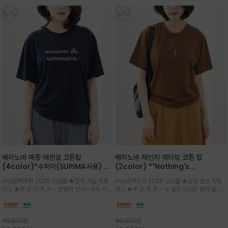
베라노바 메종 에센셜 코튼탑
베라노바 체인지 레터링 코튼 탑
(4color)*수피마(SUPIMA사용) 레
(2color) *"Nothing's
귤러한 사이즈로 편안한 착용감을 전하
change"아무것도 하지않으면 아무일
md강력추천 2026 신상품 ★한정 세일 득템
md강력추천 2026 신상품 ★소량 할인 득템
는 레터링 티셔츠
도 일어나지않는것/감각적인 레터링 프
찬스 ★주.문.대.폭.주 - 전컬러 인기~~8차 리오
찬스 ★주.문.폭.주 - 뉴 컬러 브라운 컬러 출시~
린팅이 돋보이는 베라노바 티셔츠
더 ~화이트 입고 ★ 데일리 아이템 /고유의 그래
전컬러 인기~~~2차 리오더 ★블랙 레터링으로
픽이나 컬러 조합을 통해 'Essential'한 무드를
무드를 만들고 기본 베이스의 컬러감이라 출근시
트렌디하게 해석/범용성이 좋아 여름내내 입기
팬츠나 데님등에 모두 잘 어울리는 디자인 /부드
49,000
원
49,000
원
좋은 컬러웨이와 디자인입니다^^
럽고 유연한 코튼 소재로 편안