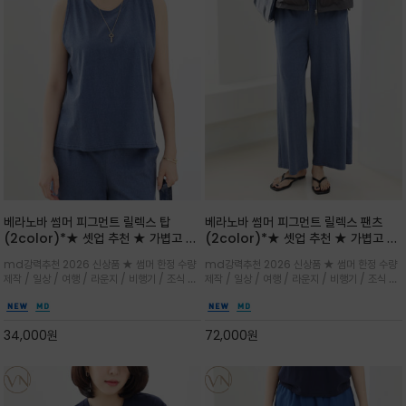
베라노바 썸머 피그먼트 릴렉스 탑
베라노바 썸머 피그먼트 릴렉스 팬츠
(2color)*★ 셋업 추천 ★ 가볍고 부
(2color)*★ 셋업 추천 ★ 가볍고 부
드러운 터치감이 돋보이는 피그먼트 코
드러운 터치감이 돋보이는 피그먼트 코
md강력추천 2026 신상품 ★ 썸머 한정 수량
md강력추천 2026 신상품 ★ 썸머 한정 수량
튼 소재로 완성
튼 소재로 완성
제작 / 일상 / 여행 / 라운지 / 비행기 / 조식 /
제작 / 일상 / 여행 / 라운지 / 비행기 / 조식 /
꾸안꾸 이지 컴포트 라인으로 얇고 부드러운 피
꾸안꾸 이지 컴포트 라인으로 얇고 부드러운 피
그먼트로 제작되어 편하고 가볍게 후회없으실 아
그먼트로 제작되어 편하고 가볍게 후회없으실 아
이템 입니다
이템 입니다
34,000
원
72,000
원