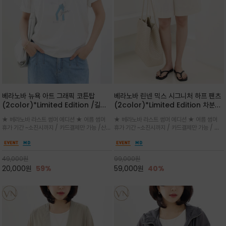
베라노바 뉴욕 아트 그래픽 코튼탑
베라노바 린넨 믹스 시그니처 하프 팬츠
(2color)*Limited Edition /길어
(2color)*Limited Edition 차분한
진 여름의 끝자락까지 멋스럽게 연출하
길이감 허벅지 라인에서 부담없이 길어
★ 베라노바 라스트 썸머 에디션 ★ 여름 썸머
★ 베라노바 라스트 썸머 에디션 ★ 여름 썸머
세요 ^^
진 여름의 끝자락까지 멋스럽게 연출하
휴가 기간 ~소진시까지 / 카드결제만 가능 /산뜻
휴가 기간 ~소진시까지 / 카드결제만 가능 / 앞
세요 ^^
한 컬러를 바탕으로 블루 컬러의 NEW YORK
쪽 원턱 디테일과 여유 있는 실루엣이 자연스럽
레터링과 감각적인 일러스트 프린트가 어우러져
게 체형을 커버해 우아한 비율을 완성
세련된 포인트
49,000
원
99,000
원
20,000
원
59%
59,000
원
40%