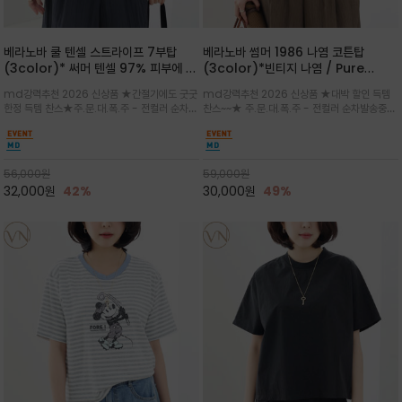
베라노바 쿨 텐셀 스트라이프 7부탑
베라노바 썸머 1986 나염 코튼탑
(3color)* 써머 텐셀 97% 피부에 닿
(3color)*빈티지 나염 / Pure
는 순간 느껴지는 쿨링 터치의 여름 텐셀
Organic Cotton 100% 가볍게 입
md강력추천 2026 신상품 ★간절기에도 굿굿
md강력추천 2026 신상품 ★대박 할인 득템
소재
어도 룩에 감도가 살아나는 베라노바 스
한정 득템 찬스★주.문.대.폭.주 - 전컬러 순차발
찬스~~★ 주.문.대.폭.주 - 전컬러 순차발송중
튜디오 티셔츠
송중~3차 리오더~~★스트라이프 패턴에 여유
~~★살에 닿는 시원한 촉감 강연 코튼 소재로 여
있는 드롭숄더와 7부 소매가 더해져 팔 라인을
유 있는 핏과 경쾌한 기장감이 자연스럽게 체형
자연스럽게 커버해주는 아이템/얇고 가벼운 터
을 커버/빈티지한 레터링 프린트가 은근한 포인
치감으로 편안
트가 되어 데님이나 린넨 팬츠와 감
56,000
원
59,000
원
32,000
원
42%
30,000
원
49%