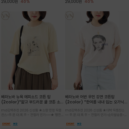
29,000
원
40%
29,000
원
40%
베라노바 뉴욕 에피소드 코튼 탑
베라노바 어반 우먼 강연 코튼탑
(2color)*얇고 부드러운 쿨 코튼 소재
(2color) *한여름 내내 입는 오가닉
/ 릴렉스드 핏 (Relaxed Fit) 편안하
강연 코튼 / Partial Printing/라인
md강력추천 2026 신상품 ★소량 한정 득템
md강력추천 2026 신상품 ★대박 득템찬스
고 자연스러운 멋이 있는 핏으로 여름내
워크 (Line Work) & 스케치/감각적
찬스~주.문.대.폭.주 - 전컬러 인기~~~★ 쨍한듯
~~ 주.문.대.폭.주 - 전컬러 인기~순차발송중~★
내 편하고 감각적으로 입으세요
인 아트워크 프린트가 시선을 끄는 루즈
세련된 컬러감에 빈티지한 무드의 아트 프린팅과
시원한 터치감의 오가닉 강연 코튼 소재로 편안
핏 강연티셔츠
내추럴한 컬러감이 매력적인 티셔츠/여유로운
한 착용감을 선사하며, 자연스럽게 떨어지는 실루
실루엣과 부드러운 터치감으로 편안하게 착용
엣이 편안하며 ★도회적인 무드로 루즈하게 단독