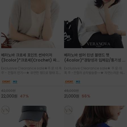
베라노바 크로셰 포인트 썬바이저
베라노바 썸머 린넨 블랜드 햇
(3color)*크로셰(Crochet) 짜임
(4color)*경량성과 입체감/통기성 좋
포인트가 있는 썬바이저/내추럴하고 페
은 짜임과 가벼운 착용감으로 여름 내내
Exclusive Clearance sale★주.문.대.폭.
Exclusive Clearance sale★ 주.문.대.
미닌한 무드를 연출/벨크로 타입이라 휴
쾌적하게 착용/ 뒷트임 있어서 헤어스타
주 - 전컬러 인기~~★ 유연한 챙으로 형태 조절
폭.주 -전컬러 순차발송중~~★ 자연스러운 쉐입
대도 간편
일링에도 편하게 쓰실수 있습니다
이 자유로운 크로셰 바이저/ 딱딱하지 않아 돌돌
과 은은한 로고 디테일이 더해져 데일리룩에 세
말아 휴대하기 좋고, 챙의 모양을 살짝 바꿀 수 있
련된 포인트/베이직한 컬러 구성으로 어떤 스타
는 스타일/데일리부터 휴양지까지 스타일과 실
일에도 손쉽게 매치되며, 휴양지부터 일상까지 활
42,000
원
48,000
원
용성을 모두 갖춘 아이템
용도 높은 아이템
22,000
원
47%
21,000
원
56%