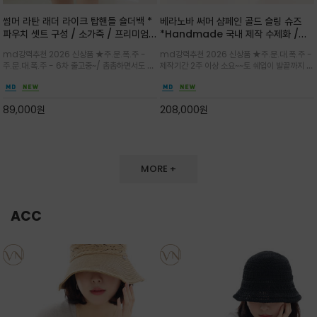
썸머 라탄 래더 라이크 탑핸들 숄더백 *
베라노바 써머 샴페인 골드 슬링 슈즈
파우치 셋트 구성 / 소가죽 / 프리미엄
*Handmade 국내 제작 수제화 /은
라탄 / 내추럴한 라탄 짜임과 블랙 레더
은한 펄감의 레더 텍스처가 발끝을 고급
md강력추천 2026 신상품 ★주.문.폭.주 -
md강력추천 2026 신상품 ★주.문.대.폭.주 -
라이크 배색이 조화롭게 어우러진 탑핸
스럽게 밝혀주는 슬링백 플랫슈
주.문.대.폭.주 - 6차 출고중~/ 촘촘하면서도 입
제작기간 2주 이상 소요~~토 쉐입이 발끝까지 세
들 숄더백
체감 있는 라탄 조직이 여름 무드를 고급스럽게
련된 무드와 발등에 스트랩과 로고 메탈 장식/깔
만들며 부드러운 곡선의 바스켓 실루엣에 넉넉한
끔한 디자인과 베이직한 컬러감으로 높은 활용도
수납감이 느껴지고 탑핸들과 숄더 스트랩으로 다
를 전해주는 디자인 / 데일리 룩부터 포멀한 스타
89,000
원
208,000
원
양한 연출이
일까지 두루 잘 어울리는 활2
MORE +
ACC