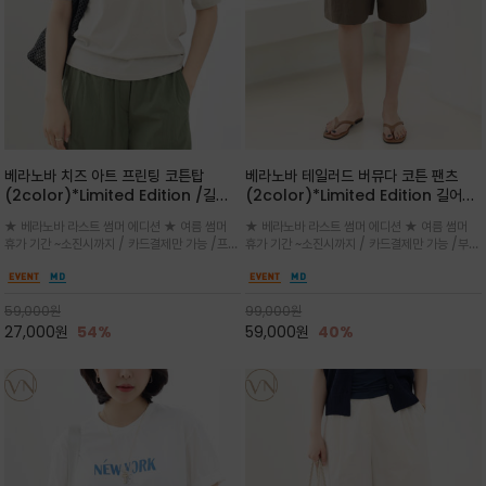
베라노바 치즈 아트 프린팅 코튼탑
베라노바 테일러드 버뮤다 코튼 팬츠
(2color)*Limited Edition /길어
(2color)*Limited Edition 길어진
진 여름의 끝자락까지 멋스럽게 연출하
여름의 끝자락까지 멋스럽게 연출하세요
★ 베라노바 라스트 썸머 에디션 ★ 여름 썸머
★ 베라노바 라스트 썸머 에디션 ★ 여름 썸머
세요 ^^
^^
휴가 기간 ~소진시까지 / 카드결제만 가능 /프론
휴가 기간 ~소진시까지 / 카드결제만 가능 /부드
트의 미니 레터링과 백라인의 감각적인 치즈 일
러운 프리미엄 코튼 블랜드 자연스러운 텍스처와
러스트 프린트가 더해져 과하지 않으면서도 세련
은은한 매트 컬러가 고급스러운 분위기
된 포인트를 완성
59,000
원
99,000
원
27,000
원
54%
59,000
원
40%