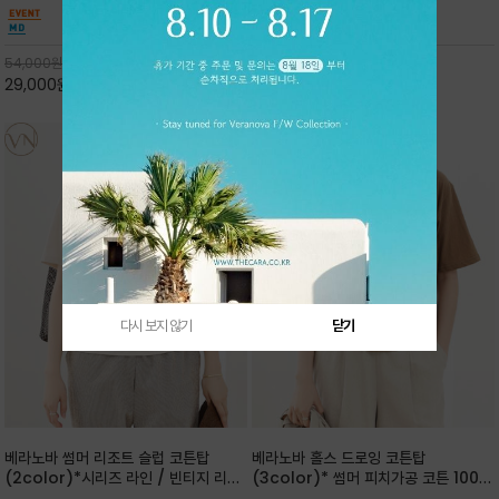
핏 강연티셔츠
안함을 동시에 느낄수 있으며 차분하고 필요한
한 착용감을 선사하며, 자연스럽게 떨어지는 실루
컬러웨이로 단독 또는 린넨 자켓/ 여름점퍼 안에
엣이 편안하며 ★도회적인 무드로 루즈하게 단독
코디하기 만능템 입니다^^
으로도 포인트가 되며, 데일리 활
54,000
원
65,000
원
29,000
원
46%
30,000
원
53%
다시 보지 않기
닫기
베라노바 썸머 리조트 슬럽 코튼탑
베라노바 홀스 드로잉 코튼탑
(2color)*시리즈 라인 / 빈티지 리조
(3color)* 썸머 피치가공 코튼 100프
트 무드의 은은한 슬럽 조직감이 느껴지
로 / 에스파스(Espace) 드로잉 여백