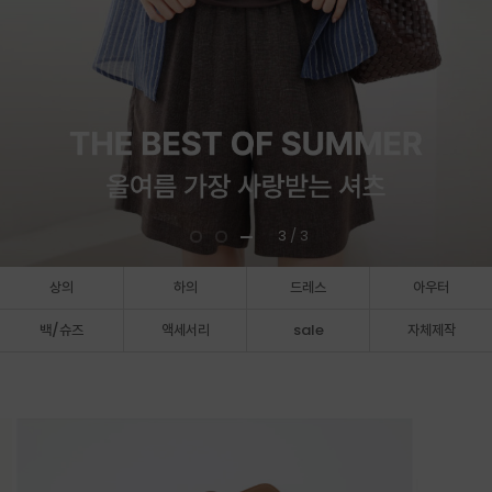
3
/ 3
상의
하의
드레스
아우터
백/슈즈
액세서리
sale
자체제작