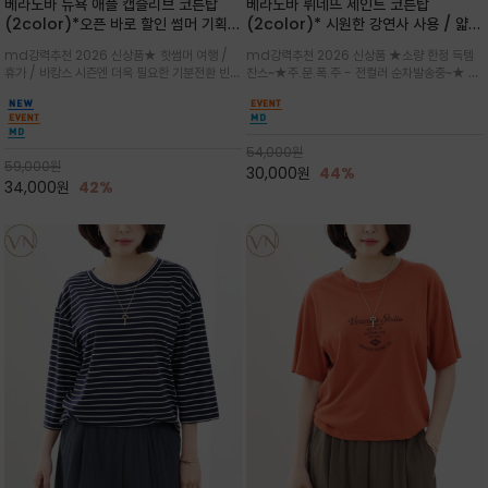
베라노바 뉴욕 애플 캡슬리브 코튼탑
베라노바 뤼네뜨 세인트 코튼탑
(2color)*오픈 바로 할인 썸머 기획
(2color)* 시원한 강연사 사용 / 얇고
★ 한정수량 제작 ★ 강연 코튼으로 빈
가벼우면서도 실의 꼬임 덕분에 원단이
md강력추천 2026 신상품★ 핫썸머 여행 /
md강력추천 2026 신상품 ★소량 한정 득템
티지 프린트로 여름 하의와 모두 잘어울
피부에 잘 달라붙지 않아 통기성이 탁월
휴가 / 바캉스 시즌엔 더욱 필요한 기분전환 빈티
찬스~★주.문.폭.주 - 전컬러 순차발송중~★ 감
리는 그래픽
지 무드★ 부드럽고 유연한 강연 코튼 소재로 피
각적인 선글라스 프린트/안정감 있는 라운드 넥
부에 산뜻하게 닿는 프리미엄 /답답함 없는 라운
라인과 여유 있는 스탠다드 핏으로 부담 없이 착
드 넥라인과 자연스럽게 어깨를 감싸는 캡슬리브
용/과하지 않은 프린트 디테일이 룩에 세련된 위
디자인이 팔 라인을 더욱 날씬
트를 더해 데일리 룩에 포인트
54,000
원
59,000
원
30,000
원
44%
34,000
원
42%