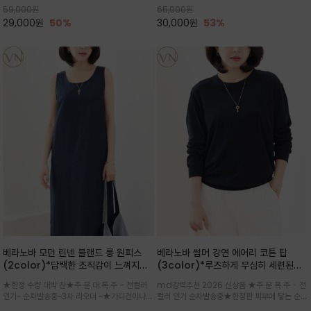
59,000
원
65,000
원
으로도 포인트가 되며, 데일리 활
29,000
원
50%
30,000
원
53%
베라노바 모던 린넨 블랜드 롱 원피스
베라노바 썸머 강연 에어리 코튼 탑
(2color)*담백한 조직감이 느껴지는
(3color)*루즈하게 무심히 세련된핏/
린넨 블렌드 소재로 완성된 슬리브리스
여름 원단 공기처럼 가벼운 촉감/바람을
★한정 수량 대박 찬★주.문.대.폭.주 - 전컬러
md강력추천 2026 신상품 ★주.문.폭.주 - 전
롱 원피스
품은 시원함: 우수한 통기성
인기~ 순차발송중~3차 리오더 ~★가디건이나
컬러 인기 순차발송중★한정판 피부에 닿는 순간
린넨 자켓을 가볍게 걸치면 세련된 오피스룩으로
느껴지는 프리미엄 강연면의 고슬고슬하고 산뜻