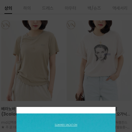
상의
하의
드레스
아우터
백/슈즈
액세서리
베라노바 심플 VN13 코튼탑
베라노바 어반 우먼 강연 코튼탑
(3color)*썸머 바이오 강연/ 스판 너
(2color) *한여름 내내 입는 오가닉
무 좋고 옷감 시원한 프리미엄 소재 / 군
강연 코튼 / Partial Printing/라인
md강력추천 2026 신상품 ★한정 대박 세일
md강력추천 2026 신상품 ★대박 득템찬스
더더기 없이 깔끔한 무드가 매력적인
워크 (Line Work) & 스케치/감각적
★ 주.문.대.폭.주 - 전컬러 인기~순차발송중
~~ 주.문.대.폭.주 - 전컬러 인기~순차발송중~★
VN13 코튼 티셔츠
인 아트워크 프린트가 시선을 끄는 루즈
~~3차 리오더 ★ 기분좋게 적당히 슬림하게~ 편
시원한 터치감의 오가닉 강연 코튼 소재로 편안