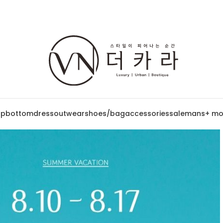
op
bottom
dress
outwear
shoes/bag
accessories
sale
mans
+ mo