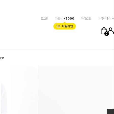
고객서비스
로그인
가입시
+5000
마이쇼핑
1초 회원가입
0
re