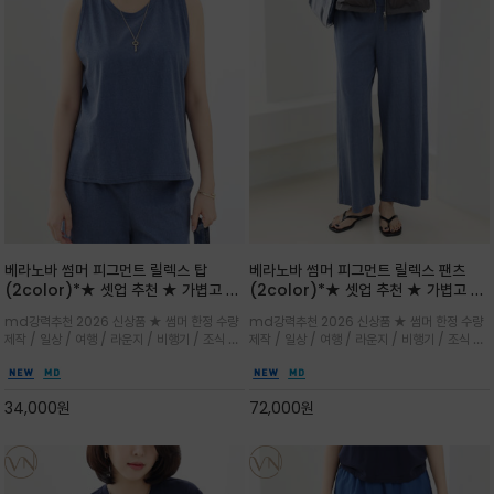
베라노바 썸머 피그먼트 릴렉스 탑
베라노바 썸머 피그먼트 릴렉스 팬츠
(2color)*★ 셋업 추천 ★ 가볍고 부
(2color)*★ 셋업 추천 ★ 가볍고 부
드러운 터치감이 돋보이는 피그먼트 코
드러운 터치감이 돋보이는 피그먼트 코
md강력추천 2026 신상품 ★ 썸머 한정 수량
md강력추천 2026 신상품 ★ 썸머 한정 수량
튼 소재로 완성
튼 소재로 완성
제작 / 일상 / 여행 / 라운지 / 비행기 / 조식 /
제작 / 일상 / 여행 / 라운지 / 비행기 / 조식 /
꾸안꾸 이지 컴포트 라인으로 얇고 부드러운 피
꾸안꾸 이지 컴포트 라인으로 얇고 부드러운 피
그먼트로 제작되어 편하고 가볍게 후회없으실 아
그먼트로 제작되어 편하고 가볍게 후회없으실 아
이템 입니다
이템 입니다
34,000
원
72,000
원