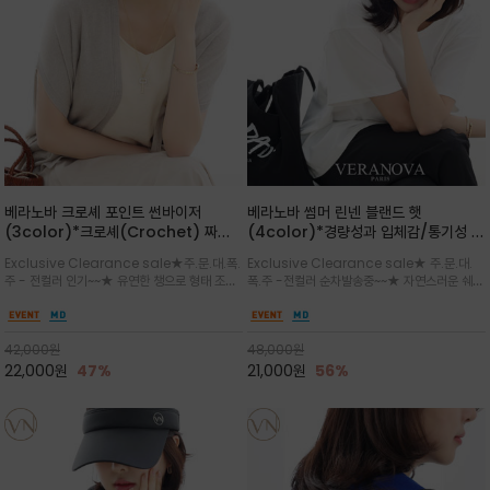
베라노바 크로셰 포인트 썬바이저
베라노바 썸머 린넨 블랜드 햇
(3color)*크로셰(Crochet) 짜임
(4color)*경량성과 입체감/통기성 좋
포인트가 있는 썬바이저/내추럴하고 페
은 짜임과 가벼운 착용감으로 여름 내내
Exclusive Clearance sale★주.문.대.폭.
Exclusive Clearance sale★ 주.문.대.
미닌한 무드를 연출/벨크로 타입이라 휴
쾌적하게 착용/ 뒷트임 있어서 헤어스타
주 - 전컬러 인기~~★ 유연한 챙으로 형태 조절
폭.주 -전컬러 순차발송중~~★ 자연스러운 쉐입
대도 간편
일링에도 편하게 쓰실수 있습니다
이 자유로운 크로셰 바이저/ 딱딱하지 않아 돌돌
과 은은한 로고 디테일이 더해져 데일리룩에 세
말아 휴대하기 좋고, 챙의 모양을 살짝 바꿀 수 있
련된 포인트/베이직한 컬러 구성으로 어떤 스타
는 스타일/데일리부터 휴양지까지 스타일과 실
일에도 손쉽게 매치되며, 휴양지부터 일상까지 활
42,000
원
48,000
원
용성을 모두 갖춘 아이템
용도 높은 아이템
22,000
원
47%
21,000
원
56%