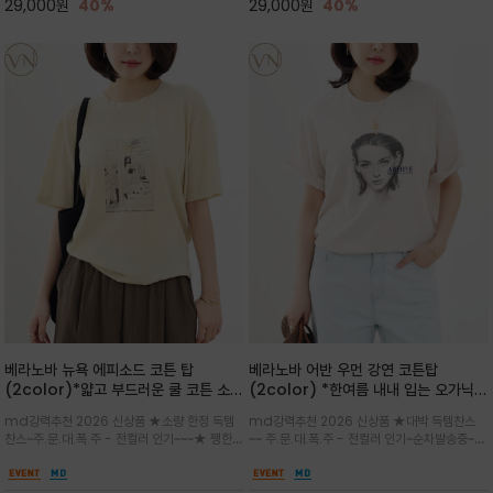
29,000
원
40%
29,000
원
40%
베라노바 뉴욕 에피소드 코튼 탑
베라노바 어반 우먼 강연 코튼탑
(2color)*얇고 부드러운 쿨 코튼 소재
(2color) *한여름 내내 입는 오가닉
/ 릴렉스드 핏 (Relaxed Fit) 편안하
강연 코튼 / Partial Printing/라인
md강력추천 2026 신상품 ★소량 한정 득템
md강력추천 2026 신상품 ★대박 득템찬스
고 자연스러운 멋이 있는 핏으로 여름내
워크 (Line Work) & 스케치/감각적
찬스~주.문.대.폭.주 - 전컬러 인기~~~★ 쨍한듯
~~ 주.문.대.폭.주 - 전컬러 인기~순차발송중~★
내 편하고 감각적으로 입으세요
인 아트워크 프린트가 시선을 끄는 루즈
세련된 컬러감에 빈티지한 무드의 아트 프린팅과
시원한 터치감의 오가닉 강연 코튼 소재로 편안
핏 강연티셔츠
내추럴한 컬러감이 매력적인 티셔츠/여유로운
한 착용감을 선사하며, 자연스럽게 떨어지는 실루
실루엣과 부드러운 터치감으로 편안하게 착용
엣이 편안하며 ★도회적인 무드로 루즈하게 단독