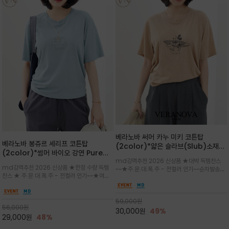
베라노바 써머 카누 미키 코튼탑
베라노바 봉쥬르 세리프 코튼탑
(2color)*얇은 슬라브(Slub)소재
(2color)*썸머 바이오 강연 Pure
부드럽고 폭염에도 시원하게 착용 가능
md강력추천 2026 신상품 ★대박 득템찬스
Cotton / 세리프 폰트를 선택하고 감
하며, 몸에 잘 달라붙지 않아 쾌적
md강력추천 2026 신상품 ★한정 수량 득템
~~★주.문.대.폭.주 - 전컬러 인기~~순차발송중
성적인 프랑스어 수식어를 조합
찬스 ★ 주.문.대.폭.주 - 전컬러 인기~~★여름
~★썸머 무드의 프린트가 매력적이며 여유 있는
의 시원한 감성/자연스러운 필기체 파리지앵의
드롭숄더 핏과 부드러운 라운드넥이 편안하며, 앞
여유로운 감성/피부에 닿는 순간 기분 좋은 청량
면 캐릭터 프린트가 캐주얼한 포인트를 더해줍니
한 원단을 사용해 데일리 코디 만능 아이템
59,000
원
다.
56,000
원
30,000
원
49%
29,000
원
48%