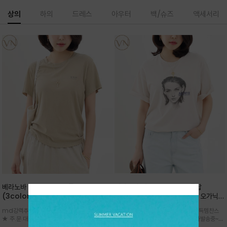
상의
하의
드레스
아우터
백/슈즈
액세서리
베라노바 심플 VN13 코튼탑
베라노바 어반 우먼 강연 코튼탑
(3color)*썸머 바이오 강연/ 스판 너
(2color) *한여름 내내 입는 오가닉
무 좋고 옷감 시원한 프리미엄 소재 / 군
강연 코튼 / Partial Printing/라인
md강력추천 2026 신상품 ★한정 대박 세일
md강력추천 2026 신상품 ★대박 득템찬스
더더기 없이 깔끔한 무드가 매력적인
워크 (Line Work) & 스케치/감각적
★ 주.문.대.폭.주 - 전컬러 인기~순차발송중
~~ 주.문.대.폭.주 - 전컬러 인기~순차발송중~★
VN13 코튼 티셔츠
인 아트워크 프린트가 시선을 끄는 루즈
~~3차 리오더 ★ 기분좋게 적당히 슬림하게~ 편
시원한 터치감의 오가닉 강연 코튼 소재로 편안