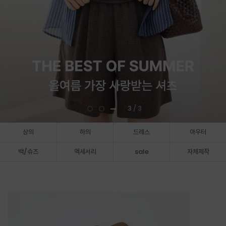
3
/ 3
상의
하의
드레스
아우터
백/슈즈
액세서리
sale
자체제작