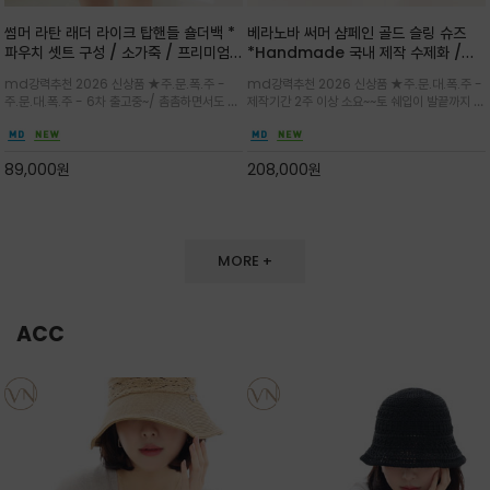
썸머 라탄 래더 라이크 탑핸들 숄더백 *
베라노바 써머 샴페인 골드 슬링 슈즈
파우치 셋트 구성 / 소가죽 / 프리미엄
*Handmade 국내 제작 수제화 /은
라탄 / 내추럴한 라탄 짜임과 블랙 레더
은한 펄감의 레더 텍스처가 발끝을 고급
md강력추천 2026 신상품 ★주.문.폭.주 -
md강력추천 2026 신상품 ★주.문.대.폭.주 -
라이크 배색이 조화롭게 어우러진 탑핸
스럽게 밝혀주는 슬링백 플랫슈
주.문.대.폭.주 - 6차 출고중~/ 촘촘하면서도 입
제작기간 2주 이상 소요~~토 쉐입이 발끝까지 세
들 숄더백
체감 있는 라탄 조직이 여름 무드를 고급스럽게
련된 무드와 발등에 스트랩과 로고 메탈 장식/깔
만들며 부드러운 곡선의 바스켓 실루엣에 넉넉한
끔한 디자인과 베이직한 컬러감으로 높은 활용도
수납감이 느껴지고 탑핸들과 숄더 스트랩으로 다
를 전해주는 디자인 / 데일리 룩부터 포멀한 스타
89,000
원
208,000
원
양한 연출이
일까지 두루 잘 어울리는 활2
MORE +
ACC