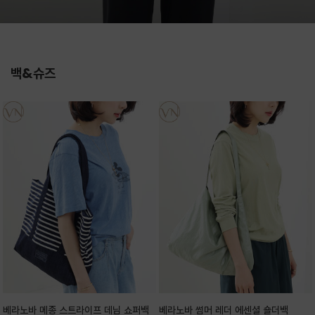
백&슈즈
베라노바 메종 스트라이프 데님 쇼퍼백
베라노바 썸머 레더 에센셜 숄더백