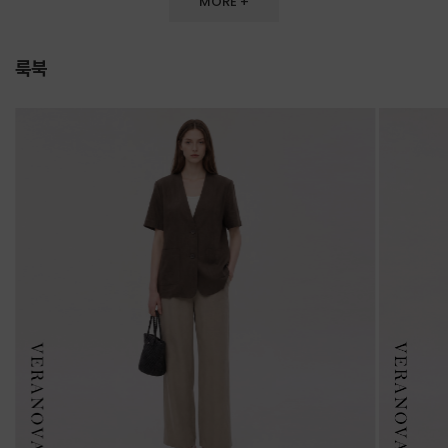
MORE +
룩북