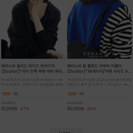
베라노바 솔리드 와이드 썬바이져
베라노바 울 블랜드 어부바 머플러
(3color)*이마 안쪽 부분 에어 메쉬
(3color)*14게이지/어깨 사이드 VN
(Air-Mesh) 쾌적하고 편하게 / 베라
브랜드 스카시 편직 기법 /시선을 사로
md강력추천 2026 신상품 ★득템찬스~~★
md강력추천 신상품 2026 신상품 ★한정세일
노바 심볼 전사 인쇄(Transfer
잡는 감각적인 레이어드 니트 어부바숄/
주.문.대.폭.주- 전컬러 인기 순차발송중~★메쉬
득템 찬스 ★주.문.대.폭.주 - 7차 리오더 ~★셔
Printing)뒷밴딩으로 사이즈 조절이 가
뒷면의 은은한 V자 조직감과 부드러운
쿠션 마감으로 이마 눌림을 최소화하고, 하루 종
츠나 원피스 위에 가볍게 걸쳐 스타일리시한 포
능해 누구나 안정적으로 착용
터치감으로 완성도를 높였으며, 단조로
일 보송보송한 스킨케어 핏(Skin-care fit)을
인트를 주기 좋으며, 소매 끝단에 위치한 실버
운 코디에 특별한 무드를 더해줄 아이템
유지심플한 로고 포인트와 세련된 컬러로 일상,골
'VN' 메탈 로고 장식이 브랜드의 정체성과 고급
19,000
원
59,000
원
프,여행까지~~
스러움을 동시에
10,000
원
47%
35,000
원
40%