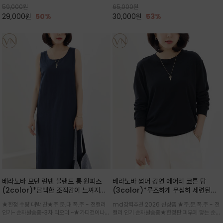
59,000
원
65,000
원
으로도 포인트가 되며, 데일리 활
29,000
원
50%
30,000
원
53%
베라노바 모던 린넨 블랜드 롱 원피스
베라노바 썸머 강연 에어리 코튼 탑
(2color)*담백한 조직감이 느껴지는
(3color)*루즈하게 무심히 세련된핏/
린넨 블렌드 소재로 완성된 슬리브리스
여름 원단 공기처럼 가벼운 촉감/바람을
★한정 수량 대박 찬★주.문.대.폭.주 - 전컬러
md강력추천 2026 신상품 ★주.문.폭.주 - 전
롱 원피스
품은 시원함: 우수한 통기성
인기~ 순차발송중~3차 리오더 ~★가디건이나
컬러 인기 순차발송중★한정판 피부에 닿는 순간
린넨 자켓을 가볍게 걸치면 세련된 오피스룩으로
느껴지는 프리미엄 강연면의 고슬고슬하고 산뜻