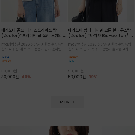
베라노바 골프 미키 스트라이프 탑
베라노바 썸머 미니멀 코튼 블라우스탑
(2color)*프리미엄 쿨 실키 느낌의 폴
(2color) *바이오 Bio-cotton/ 시
리소재와 스판으로 한 경쾌하게 여름내
원한 터치 / 나일론 블랜드 / 티셔츠처
md강력추천 2026 신상품 ★한정 수량 득템
md강력추천 2026 신상품 ★한정 수량 득템
내 ★골프 미키티 포함 구매및 20만원
럼 편안하지만 블라우스처럼 단정한 무
찬스 ★주.문.대.폭.주 - 전컬러 인기~순차발송
찬스 ★ 주.문.대.폭.주 - 전컬러 출고중~4차 리
넘는 구매고객님께는 타이틀리스트 베라
드가 느껴지는 코튼 블라우스 탑
중~★ 화이트 바탕에 그레이·스카이블루 스트라
오더 ★ 넥라인과 뒷 지퍼로 완성도가 높으며 가
노바 골프공 2피스 3구 증정(소진시 마
이프가 산뜻한 컬러감을 연출/안정감 있는 라운
볍게 퍼지는 박시한 실루엣과 크롭 기장이 하체
감)★
드 넥라인과 여유있는 스탠다드 핏으로 여름내내
를 길어 보이게 해주며 와이드 팬츠와 셋업
이쁘게 입으세요 ^^
59,000
원
98,000
원
30,000
원
49%
59,000
원
39%
MORE +