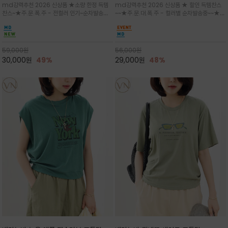
md강력추천 2026 신상품 ★소량 한정 득템
md강력추천 2026 신상품 ★ 할인 득템찬스
는 가벼운 코튼 터치의 반팔 티셔츠입니
의 미를 살려 말의 윤곽선만 스케치하여
찬스~★주.문.폭.주 - 전컬러 인기~순차발송중
~~★주.문.대.폭.주 - 컬러별 순차발송중~~★프
다
감성을 담은 아이템
~★휴양지의 무드를 살려, 색이 바랜 듯한 세피
랑스 감성의 포근하면서도 우아한 무드를 담은
아(Sepia)나 파스텔 톤의 해변 풍경으로 세련
말(Horse) 드로잉 티셔츠는 여유로운 실루엣과
된 뮤트톤 컬러 팔레트로 빈티지한 무드의 선샤
감각적인 아트워크로 고급스러운 여름 스타일링
인 프린트가 더해져 담백하면서도 감각
을 완성할 수 있습니다
59,000
원
56,000
원
30,000
원
49%
29,000
원
48%