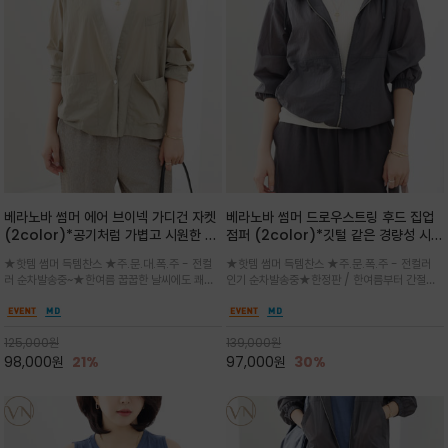
베라노바 썸머 에어 브이넥 가디건 자켓
베라노바 썸머 드로우스트링 후드 집업
(2color)*공기처럼 가볍고 시원한 나
점퍼 (2color)*깃털 같은 경량성 시원
일론 에어 라인 / 마더 오브 자캐 버튼 /
한 프리미엄 나일론 /볼륨 핏
★핫템 썸머 득템찬스 ★주.문.대.폭.주 - 전컬
★핫템 썸머 득템찬스 ★주.문.폭.주 - 전컬러
브이넥 디자인이라 부담없이 쓱쓱~걸치
(Volume Fit)가볍지만 입체적인 실
러 순차발송중~★한여름 꿉꿉한 날씨에도 쾌적
인기 순차발송중★한정판 / 한여름부터 간절기
는 꾸안꾸!!가볍고 바스락한 나일론 블렌
루엣을 유지하는 구조적 디자인
함을 유지하는 나일론 소재 브이넥 가디건 스타
까지~후드 스트링과 프런트 지퍼, 밴딩 소매, 밑
드 소재감이 세련된 무드를 더해주는 가
일 자켓은 가벼운 무게감과 방수성 덕분에 여름
단 스토퍼 디테일로 핏 조절이 가능해 실용적/바
디건 스타일
철 활용도 만점 / 모던한 디자인으로 이너와 팬츠
스락한 텍스처가 몸에 달라붙지 않아 산뜻하며
125,000
원
139,000
원
등과 밸런스를 맞춥니다
가볍게 비치는 세련된후드
98,000
원
21%
97,000
원
30%