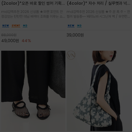
(2color)*오픈 바로 할인 썸머 기획
(4color)* 자수 처리 / 실루엣과 넉넉
★데님, 팬츠, 원피스는 물론 출근룩, 주
한 수납력을 자랑하는 베라노바의 에센
md강력추천 2026 신상품 ★와펜 포인트 안
md강력추천 2026 신상품 ★주.문.폭.주 - 전
말 모임룩, 여행룩까지 ~
셜 숄더백
정감있는 탄탄한 데님 배색이 조화를 이루는 쇼
컬러 발송중~~ 베라노바 시그닌쳐 백 / 유연한
퍼백/넉넉한 수납공간으로 데일리부터 여행까지
텍스처가 몸에 자연스럽게 감기며, 넓은 스트랩
클래식한 네이비·아이보리 스트라이프와 산뜻한
설계로 어깨의 피로도를 낮춰 편안한 착용/가볍
스카이블루 컬러가 너무 이쁜 쇼퍼백
게 들수록 더욱 멋스러운 크링클 텍스처의 데일
39,000
원
88,000
원
리 숄더백
49,000
원
44%