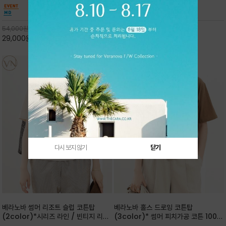
핏 강연티셔츠
안함을 동시에 느낄수 있으며 차분하고 필요한
한 착용감을 선사하며, 자연스럽게 떨어지는 실루
컬러웨이로 단독 또는 린넨 자켓/ 여름점퍼 안에
엣이 편안하며 ★도회적인 무드로 루즈하게 단독
코디하기 만능템 입니다^^
으로도 포인트가 되며, 데일리 활
54,000
원
65,000
원
29,000
원
46%
30,000
원
53%
다시 보지 않기
닫기
베라노바 썸머 리조트 슬럽 코튼탑
베라노바 홀스 드로잉 코튼탑
(2color)*시리즈 라인 / 빈티지 리조
(3color)* 썸머 피치가공 코튼 100프
트 무드의 은은한 슬럽 조직감이 느껴지
로 / 에스파스(Espace) 드로잉 여백