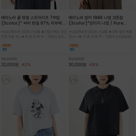
베라노바 쿨 텐셀 스트라이프 7부탑
베라노바 썸머 1986 나염 코튼탑
(3color)* 써머 텐셀 97% 피부에 닿
(3color)*빈티지 나염 / Pure
는 순간 느껴지는 쿨링 터치의 여름 텐셀
Organic Cotton 100% 가볍게 입
md강력추천 2026 신상품 ★간절기에도 굿굿
md강력추천 2026 신상품 ★대박 할인 득템
소재
어도 룩에 감도가 살아나는 베라노바 스
한정 득템 찬스★주.문.대.폭.주 - 전컬러 순차발
찬스~~★ 주.문.대.폭.주 - 전컬러 순차발송중
튜디오 티셔츠
송중~3차 리오더~~★스트라이프 패턴에 여유
~~★살에 닿는 시원한 촉감 강연 코튼 소재로 여
있는 드롭숄더와 7부 소매가 더해져 팔 라인을
유 있는 핏과 경쾌한 기장감이 자연스럽게 체형
자연스럽게 커버해주는 아이템/얇고 가벼운 터
을 커버/빈티지한 레터링 프린트가 은근한 포인
치감으로 편안
트가 되어 데님이나 린넨 팬츠와 감
56,000
원
59,000
원
32,000
원
42%
30,000
원
49%