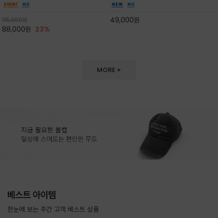
도 손색이 없고,리조트룩까지 만능/답답하지 않
한 터치감~★여름에 오히려 이런티을 입으셔야
은 네크라인과 여유 있는 롱 기장으로 체형을 커
자외선 / 냉방차단은 물론 꾸안꾸 세련미~캐쥬얼
49,000
원
115,000
원
버하면서도 여리여리한 무
을 즐기실수 있습니다^^
88,000
원
23%
MORE +
베스트 아이템
한눈에 보는 주간 고객 베스트 상품