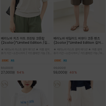
베라노바 치즈 아트 프린팅 코튼탑
베라노바 테일러드 버뮤다 코튼 팬츠
(2color)*Limited Edition /길어
(2color)*Limited Edition 길어진
진 여름의 끝자락까지 멋스럽게 연출하
여름의 끝자락까지 멋스럽게 연출하세요
★ 베라노바 라스트 썸머 에디션 ★ 여름 썸머
★ 베라노바 라스트 썸머 에디션 ★ 여름 썸머
세요 ^^
^^
휴가 기간 ~소진시까지 / 카드결제만 가능 /프론
휴가 기간 ~소진시까지 / 카드결제만 가능 /부드
트의 미니 레터링과 백라인의 감각적인 치즈 일
러운 프리미엄 코튼 블랜드 자연스러운 텍스처와
러스트 프린트가 더해져 과하지 않으면서도 세련
은은한 매트 컬러가 고급스러운 분위기
된 포인트를 완성
59,000
원
99,000
원
27,000
원
54%
59,000
원
40%