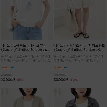
베라노바 뉴욕 아트 그래픽 코튼탑
베라노바 린넨 믹스 시그니처 하프 팬츠
(2color)*Limited Edition /길어
(2color)*Limited Edition 차분한
진 여름의 끝자락까지 멋스럽게 연출하
길이감 허벅지 라인에서 부담없이 길어
★ 베라노바 라스트 썸머 에디션 ★ 여름 썸머
★ 베라노바 라스트 썸머 에디션 ★ 여름 썸머
세요 ^^
진 여름의 끝자락까지 멋스럽게 연출하
휴가 기간 ~소진시까지 / 카드결제만 가능 /산뜻
휴가 기간 ~소진시까지 / 카드결제만 가능 / 앞
세요 ^^
한 컬러를 바탕으로 블루 컬러의 NEW YORK
쪽 원턱 디테일과 여유 있는 실루엣이 자연스럽
레터링과 감각적인 일러스트 프린트가 어우러져
게 체형을 커버해 우아한 비율을 완성
세련된 포인트
49,000
원
99,000
원
20,000
원
59%
59,000
원
40%