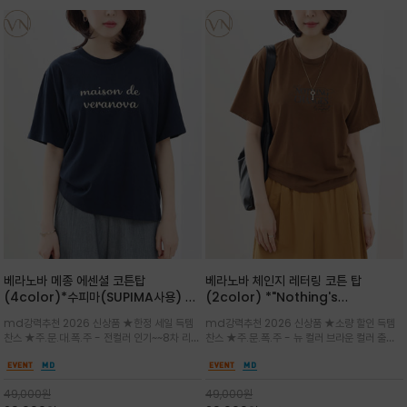
베라노바 메종 에센셜 코튼탑
베라노바 체인지 레터링 코튼 탑
(4color)*수피마(SUPIMA사용) 레
(2color) *"Nothing's
귤러한 사이즈로 편안한 착용감을 전하
change"아무것도 하지않으면 아무일
md강력추천 2026 신상품 ★한정 세일 득템
md강력추천 2026 신상품 ★소량 할인 득템
는 레터링 티셔츠
도 일어나지않는것/감각적인 레터링 프
찬스 ★주.문.대.폭.주 - 전컬러 인기~~8차 리오
찬스 ★주.문.폭.주 - 뉴 컬러 브라운 컬러 출시~
린팅이 돋보이는 베라노바 티셔츠
더 ~화이트 입고 ★ 데일리 아이템 /고유의 그래
전컬러 인기~~~2차 리오더 ★블랙 레터링으로
픽이나 컬러 조합을 통해 'Essential'한 무드를
무드를 만들고 기본 베이스의 컬러감이라 출근시
트렌디하게 해석/범용성이 좋아 여름내내 입기
팬츠나 데님등에 모두 잘 어울리는 디자인 /부드
49,000
원
49,000
원
좋은 컬러웨이와 디자인입니다^^
럽고 유연한 코튼 소재로 편안