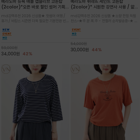
베라노바 뉴욕 애플 캡슬리브 코튼탑
베라노바 뤼네뜨 세인트 코튼탑
(2color)*오픈 바로 할인 썸머 기획
(2color)* 시원한 강연사 사용 / 얇고
★ 한정수량 제작 ★ 강연 코튼으로 빈
가벼우면서도 실의 꼬임 덕분에 원단이
md강력추천 2026 신상품★ 핫썸머 여행 /
md강력추천 2026 신상품 ★소량 한정 득템
티지 프린트로 여름 하의와 모두 잘어울
피부에 잘 달라붙지 않아 통기성이 탁월
휴가 / 바캉스 시즌엔 더욱 필요한 기분전환 빈티
찬스~★주.문.폭.주 - 전컬러 순차발송중~★ 감
리는 그래픽
지 무드★ 부드럽고 유연한 강연 코튼 소재로 피
각적인 선글라스 프린트/안정감 있는 라운드 넥
부에 산뜻하게 닿는 프리미엄 /답답함 없는 라운
라인과 여유 있는 스탠다드 핏으로 부담 없이 착
드 넥라인과 자연스럽게 어깨를 감싸는 캡슬리브
용/과하지 않은 프린트 디테일이 룩에 세련된 위
디자인이 팔 라인을 더욱 날씬
트를 더해 데일리 룩에 포인트
54,000
원
59,000
원
30,000
원
44%
34,000
원
42%