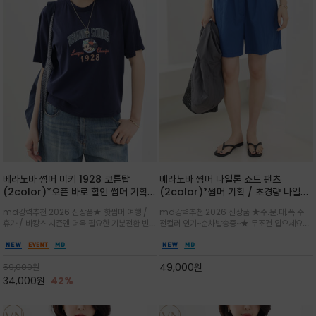
베라노바 썸머 미키 1928 코튼탑
베라노바 썸머 나일론 쇼트 팬츠
(2color)*오픈 바로 할인 썸머 기획
(2color)*썸머 기획 / 초경량 나일론
★ 한정수량 제작 ★ 오가닉 코튼으로
(Lightweight): 입은 듯 안 입은 듯
md강력추천 2026 신상품★ 핫썸머 여행 /
md강력추천 2026 신상품 ★주.문.대.폭.주 -
빈티지 프린트로 여름 하의와 모두 잘어
가벼운 아이템 / 여행 / 일상 / 운동 모
휴가 / 바캉스 시즌엔 더욱 필요한 기분전환 빈티
전컬러 인기~순차발송중~★ 무조건 입으세요~~
울리는 그래픽
두 가능한 아이템
지 무드가 돋보이는 에센셜★네이비와 차분한 카
폭염과 장마 꿉꿉함이 지속되는 한여름날 필수템
키 컬러 위에 빈티지한 크랙 효과의 레트로 감성
입니다^^가볍고 드라이한 터치감의 나일론 소
그래픽을 더해 캐주얼하면서도 세련된 분위기를
재로 완성한 자연스럽게 어우러져 출근룩, 여행
49,000
원
59,000
원
완성
룩, 모임룩, 데일리룩까지 다양하게
34,000
원
42%