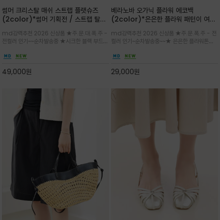
썸머 크리스탈 매쉬 스트랩 플랫슈즈
베라노바 오가닉 플라워 에코백
(2color)*썸머 기획전 / 스트랩 탈착
(2color)*은은한 플라워 패턴이 여름
하지않고 편하게 신으셔도 되는 타입~섬
룩에 산뜻한 포인트를 더해주는 코튼 에
md강력추천 2026 신상품 ★주.문.대.폭.주 -
md강력추천 2026 신상품 ★주.문.폭.주 - 전
세한 메쉬 짜임 위로 은은하게 반짝이는
코백
전컬러 인기~~순차발송중 ★시크한 블랙 부드러
컬러 인기~순차발송중~~★ 은은한 플라워톤이
크리스탈 디테일을 더한 플랫슈즈
운 그레이 컬러로 구성되어 룩에 세련되게 매치
룩에 방해되지않고 시원한 여름무드에 잔잔하고
하게 좋으며 가볍고 시원해 데일리 만능 아이템 /
고급스럽게 내추럴한 감성의 천연 오가닉 코튼소
와이드 팬츠와 함께 데일리룩·출근룩 포인트
재/내부 포켓과 VERANOVA 자수 디테일이 더
49,000
원
29,000
원
해져 완성