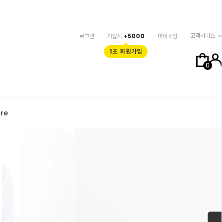
고객서비스
로그인
가입시
+5000
마이쇼핑
1초 회원가입
0
re