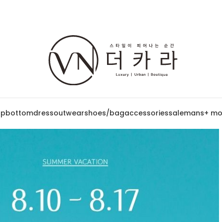
op
bottom
dress
outwear
shoes/bag
accessories
sale
mans
+ mo