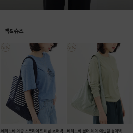
백&슈즈
베라노바 메종 스트라이프 데님 쇼퍼백
베라노바 썸머 레더 에센셜 숄더백