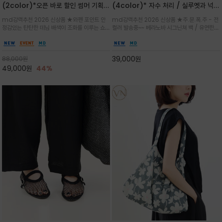
(2color)*오픈 바로 할인 썸머 기획
(4color)* 자수 처리 / 실루엣과 넉넉
★데님, 팬츠, 원피스는 물론 출근룩, 주
한 수납력을 자랑하는 베라노바의 에센
md강력추천 2026 신상품 ★와펜 포인트 안
md강력추천 2026 신상품 ★주.문.폭.주 - 전
말 모임룩, 여행룩까지 ~
셜 숄더백
정감있는 탄탄한 데님 배색이 조화를 이루는 쇼
컬러 발송중~~ 베라노바 시그닌쳐 백 / 유연한
퍼백/넉넉한 수납공간으로 데일리부터 여행까지
텍스처가 몸에 자연스럽게 감기며, 넓은 스트랩
클래식한 네이비·아이보리 스트라이프와 산뜻한
설계로 어깨의 피로도를 낮춰 편안한 착용/가볍
스카이블루 컬러가 너무 이쁜 쇼퍼백
게 들수록 더욱 멋스러운 크링클 텍스처의 데일
39,000
원
88,000
원
리 숄더백
49,000
원
44%