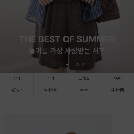
3
/ 3
상의
하의
드레스
아우터
백/슈즈
액세서리
sale
자체제작