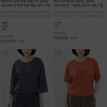
베라노바 뉴욕 애플 캡슬리브 코튼탑
베라노바 뤼네뜨 세인트 코튼탑
(2color)*오픈 바로 할인 썸머 기획
(2color)* 시원한 강연사 사용 / 얇고
★ 한정수량 제작 ★ 강연 코튼으로 빈
가벼우면서도 실의 꼬임 덕분에 원단이
md강력추천 2026 신상품★ 핫썸머 여행 /
md강력추천 2026 신상품 ★소량 한정 득템
티지 프린트로 여름 하의와 모두 잘어울
피부에 잘 달라붙지 않아 통기성이 탁월
휴가 / 바캉스 시즌엔 더욱 필요한 기분전환 빈티
찬스~★주.문.폭.주 - 전컬러 순차발송중~★ 감
리는 그래픽
지 무드★ 부드럽고 유연한 강연 코튼 소재로 피
각적인 선글라스 프린트/안정감 있는 라운드 넥
부에 산뜻하게 닿는 프리미엄 /답답함 없는 라운
라인과 여유 있는 스탠다드 핏으로 부담 없이 착
드 넥라인과 자연스럽게 어깨를 감싸는 캡슬리브
용/과하지 않은 프린트 디테일이 룩에 세련된 위
디자인이 팔 라인을 더욱 날씬
트를 더해 데일리 룩에 포인트
54,000
원
59,000
원
30,000
원
44%
34,000
원
42%