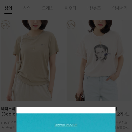
상의
하의
드레스
아우터
백/슈즈
액세서리
베라노바 심플 VN13 코튼탑
베라노바 어반 우먼 강연 코튼탑
(3color)*썸머 바이오 강연/ 스판 너
(2color) *한여름 내내 입는 오가닉
무 좋고 옷감 시원한 프리미엄 소재 / 군
강연 코튼 / Partial Printing/라인
md강력추천 2026 신상품 ★한정 대박 세일
md강력추천 2026 신상품 ★대박 득템찬스
더더기 없이 깔끔한 무드가 매력적인
워크 (Line Work) & 스케치/감각적
★ 주.문.대.폭.주 - 전컬러 인기~순차발송중
~~ 주.문.대.폭.주 - 전컬러 인기~순차발송중~★
VN13 코튼 티셔츠
인 아트워크 프린트가 시선을 끄는 루즈
~~3차 리오더 ★ 기분좋게 적당히 슬림하게~ 편
시원한 터치감의 오가닉 강연 코튼 소재로 편안