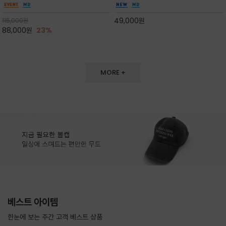
도 손색이 없고,리조트룩까지 만능/답답하지 않
한 터치감~★여름에 오히려 이런티을 입으셔야
은 네크라인과 여유 있는 롱 기장으로 체형을 커
자외선 / 냉방차단은 물론 꾸안꾸 세련미~캐쥬얼
49,000
원
115,000
원
버하면서도 여리여리한 무
을 즐기실수 있습니다^^
88,000
원
23%
MORE +
베스트 아이템
한눈에 보는 주간 고객 베스트 상품