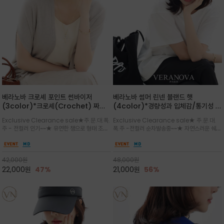
베라노바 크로셰 포인트 썬바이저
베라노바 썸머 린넨 블랜드 햇
(3color)*크로셰(Crochet) 짜임
(4color)*경량성과 입체감/통기성 좋
포인트가 있는 썬바이저/내추럴하고 페
은 짜임과 가벼운 착용감으로 여름 내내
Exclusive Clearance sale★주.문.대.폭.
Exclusive Clearance sale★ 주.문.대.
미닌한 무드를 연출/벨크로 타입이라 휴
쾌적하게 착용/ 뒷트임 있어서 헤어스타
주 - 전컬러 인기~~★ 유연한 챙으로 형태 조절
폭.주 -전컬러 순차발송중~~★ 자연스러운 쉐입
대도 간편
일링에도 편하게 쓰실수 있습니다
이 자유로운 크로셰 바이저/ 딱딱하지 않아 돌돌
과 은은한 로고 디테일이 더해져 데일리룩에 세
말아 휴대하기 좋고, 챙의 모양을 살짝 바꿀 수 있
련된 포인트/베이직한 컬러 구성으로 어떤 스타
는 스타일/데일리부터 휴양지까지 스타일과 실
일에도 손쉽게 매치되며, 휴양지부터 일상까지 활
42,000
원
48,000
원
용성을 모두 갖춘 아이템
용도 높은 아이템
22,000
원
47%
21,000
원
56%