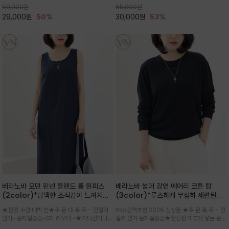
59,000
원
65,000
원
으로도 포인트가 되며, 데일리 활
29,000
원
50%
30,000
원
53%
베라노바 모던 린넨 블랜드 롱 원피스
베라노바 썸머 강연 에어리 코튼 탑
(2color)*담백한 조직감이 느껴지는
(3color)*루즈하게 무심히 세련된핏/
린넨 블렌드 소재로 완성된 슬리브리스
여름 원단 공기처럼 가벼운 촉감/바람을
★한정 수량 대박 찬★주.문.대.폭.주 - 전컬러
md강력추천 2026 신상품 ★주.문.폭.주 - 전
롱 원피스
품은 시원함: 우수한 통기성
인기~ 순차발송중~3차 리오더 ~★가디건이나
컬러 인기 순차발송중★한정판 피부에 닿는 순간
린넨 자켓을 가볍게 걸치면 세련된 오피스룩으로
느껴지는 프리미엄 강연면의 고슬고슬하고 산뜻