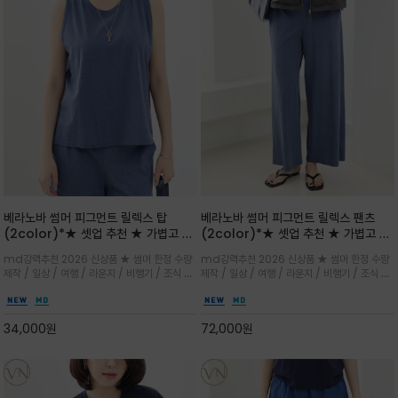
베라노바 썸머 피그먼트 릴렉스 탑
베라노바 썸머 피그먼트 릴렉스 팬츠
(2color)*★ 셋업 추천 ★ 가볍고 부
(2color)*★ 셋업 추천 ★ 가볍고 부
드러운 터치감이 돋보이는 피그먼트 코
드러운 터치감이 돋보이는 피그먼트 코
md강력추천 2026 신상품 ★ 썸머 한정 수량
md강력추천 2026 신상품 ★ 썸머 한정 수량
튼 소재로 완성
튼 소재로 완성
제작 / 일상 / 여행 / 라운지 / 비행기 / 조식 /
제작 / 일상 / 여행 / 라운지 / 비행기 / 조식 /
꾸안꾸 이지 컴포트 라인으로 얇고 부드러운 피
꾸안꾸 이지 컴포트 라인으로 얇고 부드러운 피
그먼트로 제작되어 편하고 가볍게 후회없으실 아
그먼트로 제작되어 편하고 가볍게 후회없으실 아
이템 입니다
이템 입니다
34,000
원
72,000
원