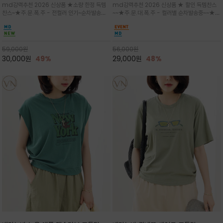
md강력추천 2026 신상품 ★소량 한정 득템
md강력추천 2026 신상품 ★ 할인 득템찬스
는 가벼운 코튼 터치의 반팔 티셔츠입니
의 미를 살려 말의 윤곽선만 스케치하여
찬스~★주.문.폭.주 - 전컬러 인기~순차발송중
~~★주.문.대.폭.주 - 컬러별 순차발송중~~★프
다
감성을 담은 아이템
~★휴양지의 무드를 살려, 색이 바랜 듯한 세피
랑스 감성의 포근하면서도 우아한 무드를 담은
아(Sepia)나 파스텔 톤의 해변 풍경으로 세련
말(Horse) 드로잉 티셔츠는 여유로운 실루엣과
된 뮤트톤 컬러 팔레트로 빈티지한 무드의 선샤
감각적인 아트워크로 고급스러운 여름 스타일링
인 프린트가 더해져 담백하면서도 감각
을 완성할 수 있습니다
59,000
원
56,000
원
30,000
원
49%
29,000
원
48%