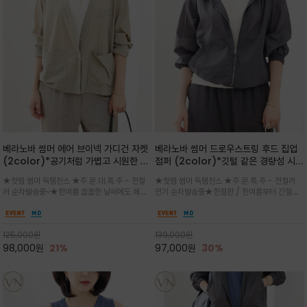
베라노바 썸머 에어 브이넥 가디건 자켓
베라노바 썸머 드로우스트링 후드 집업
(2color)*공기처럼 가볍고 시원한 나
점퍼 (2color)*깃털 같은 경량성 시원
일론 에어 라인 / 마더 오브 자캐 버튼 /
한 프리미엄 나일론 /볼륨 핏
★핫템 썸머 득템찬스 ★주.문.대.폭.주 - 전컬
★핫템 썸머 득템찬스 ★주.문.폭.주 - 전컬러
브이넥 디자인이라 부담없이 쓱쓱~걸치
(Volume Fit)가볍지만 입체적인 실
러 순차발송중~★한여름 꿉꿉한 날씨에도 쾌적
인기 순차발송중★한정판 / 한여름부터 간절기
는 꾸안꾸!!가볍고 바스락한 나일론 블렌
루엣을 유지하는 구조적 디자인
함을 유지하는 나일론 소재 브이넥 가디건 스타
까지~후드 스트링과 프런트 지퍼, 밴딩 소매, 밑
드 소재감이 세련된 무드를 더해주는 가
일 자켓은 가벼운 무게감과 방수성 덕분에 여름
단 스토퍼 디테일로 핏 조절이 가능해 실용적/바
디건 스타일
철 활용도 만점 / 모던한 디자인으로 이너와 팬츠
스락한 텍스처가 몸에 달라붙지 않아 산뜻하며
125,000
원
139,000
원
등과 밸런스를 맞춥니다
가볍게 비치는 세련된후드
98,000
원
21%
97,000
원
30%