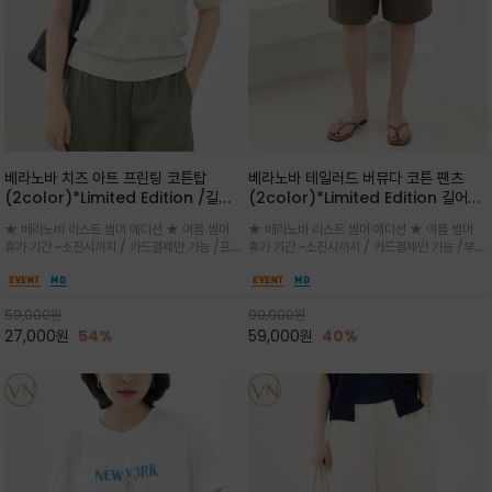
베라노바 치즈 아트 프린팅 코튼탑
베라노바 테일러드 버뮤다 코튼 팬츠
(2color)*Limited Edition /길어
(2color)*Limited Edition 길어진
진 여름의 끝자락까지 멋스럽게 연출하
여름의 끝자락까지 멋스럽게 연출하세요
★ 베라노바 라스트 썸머 에디션 ★ 여름 썸머
★ 베라노바 라스트 썸머 에디션 ★ 여름 썸머
세요 ^^
^^
휴가 기간 ~소진시까지 / 카드결제만 가능 /프론
휴가 기간 ~소진시까지 / 카드결제만 가능 /부드
트의 미니 레터링과 백라인의 감각적인 치즈 일
러운 프리미엄 코튼 블랜드 자연스러운 텍스처와
러스트 프린트가 더해져 과하지 않으면서도 세련
은은한 매트 컬러가 고급스러운 분위기
된 포인트를 완성
59,000
원
99,000
원
27,000
원
54%
59,000
원
40%