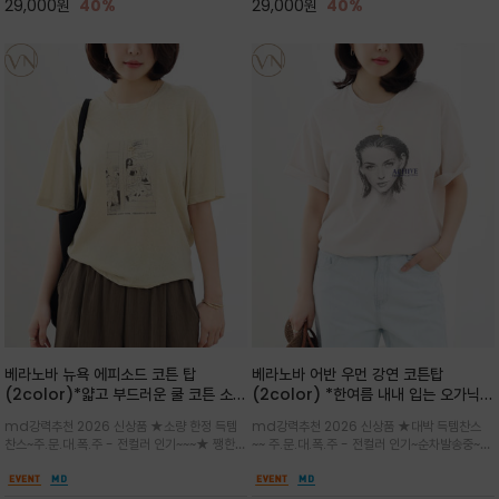
29,000
원
40%
29,000
원
40%
베라노바 뉴욕 에피소드 코튼 탑
베라노바 어반 우먼 강연 코튼탑
(2color)*얇고 부드러운 쿨 코튼 소재
(2color) *한여름 내내 입는 오가닉
/ 릴렉스드 핏 (Relaxed Fit) 편안하
강연 코튼 / Partial Printing/라인
md강력추천 2026 신상품 ★소량 한정 득템
md강력추천 2026 신상품 ★대박 득템찬스
고 자연스러운 멋이 있는 핏으로 여름내
워크 (Line Work) & 스케치/감각적
찬스~주.문.대.폭.주 - 전컬러 인기~~~★ 쨍한듯
~~ 주.문.대.폭.주 - 전컬러 인기~순차발송중~★
내 편하고 감각적으로 입으세요
인 아트워크 프린트가 시선을 끄는 루즈
세련된 컬러감에 빈티지한 무드의 아트 프린팅과
시원한 터치감의 오가닉 강연 코튼 소재로 편안
핏 강연티셔츠
내추럴한 컬러감이 매력적인 티셔츠/여유로운
한 착용감을 선사하며, 자연스럽게 떨어지는 실루
실루엣과 부드러운 터치감으로 편안하게 착용
엣이 편안하며 ★도회적인 무드로 루즈하게 단독