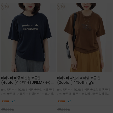
베라노바 메종 에센셜 코튼탑
베라노바 체인지 레터링 코튼 탑
(4color)*수피마(SUPIMA사용) 레
(2color) *"Nothing's
귤러한 사이즈로 편안한 착용감을 전하
change"아무것도 하지않으면 아무일
md강력추천 2026 신상품 ★한정 세일 득템
md강력추천 2026 신상품 ★소량 할인 득템
는 레터링 티셔츠
도 일어나지않는것/감각적인 레터링 프
찬스 ★주.문.대.폭.주 - 전컬러 인기~~8차 리오
찬스 ★주.문.폭.주 - 뉴 컬러 브라운 컬러 출시~
린팅이 돋보이는 베라노바 티셔츠
더 ~화이트 입고 ★ 데일리 아이템 /고유의 그래
전컬러 인기~~~2차 리오더 ★블랙 레터링으로
픽이나 컬러 조합을 통해 'Essential'한 무드를
무드를 만들고 기본 베이스의 컬러감이라 출근시
트렌디하게 해석/범용성이 좋아 여름내내 입기
팬츠나 데님등에 모두 잘 어울리는 디자인 /부드
49,000
원
49,000
원
좋은 컬러웨이와 디자인입니다^^
럽고 유연한 코튼 소재로 편안