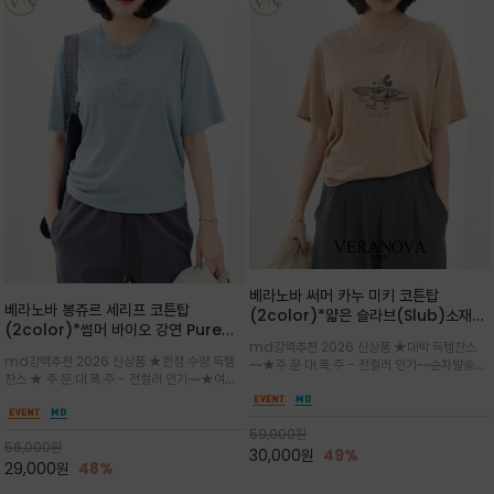
베라노바 써머 카누 미키 코튼탑
베라노바 봉쥬르 세리프 코튼탑
(2color)*얇은 슬라브(Slub)소재
(2color)*썸머 바이오 강연 Pure
부드럽고 폭염에도 시원하게 착용 가능
md강력추천 2026 신상품 ★대박 득템찬스
Cotton / 세리프 폰트를 선택하고 감
하며, 몸에 잘 달라붙지 않아 쾌적
md강력추천 2026 신상품 ★한정 수량 득템
~~★주.문.대.폭.주 - 전컬러 인기~~순차발송중
성적인 프랑스어 수식어를 조합
찬스 ★ 주.문.대.폭.주 - 전컬러 인기~~★여름
~★썸머 무드의 프린트가 매력적이며 여유 있는
의 시원한 감성/자연스러운 필기체 파리지앵의
드롭숄더 핏과 부드러운 라운드넥이 편안하며, 앞
여유로운 감성/피부에 닿는 순간 기분 좋은 청량
면 캐릭터 프린트가 캐주얼한 포인트를 더해줍니
한 원단을 사용해 데일리 코디 만능 아이템
59,000
원
다.
56,000
원
30,000
원
49%
29,000
원
48%