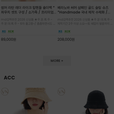
썸머 라탄 래더 라이크 탑핸들 숄더백 *
베라노바 써머 샴페인 골드 슬링 슈즈
파우치 셋트 구성 / 소가죽 / 프리미엄
*Handmade 국내 제작 수제화 /은
라탄 / 내추럴한 라탄 짜임과 블랙 레더
은한 펄감의 레더 텍스처가 발끝을 고급
md강력추천 2026 신상품 ★주.문.폭.주 -
md강력추천 2026 신상품 ★주.문.대.폭.주 -
라이크 배색이 조화롭게 어우러진 탑핸
스럽게 밝혀주는 슬링백 플랫슈
주.문.대.폭.주 - 6차 출고중~/ 촘촘하면서도 입
제작기간 2주 이상 소요~~토 쉐입이 발끝까지 세
들 숄더백
체감 있는 라탄 조직이 여름 무드를 고급스럽게
련된 무드와 발등에 스트랩과 로고 메탈 장식/깔
만들며 부드러운 곡선의 바스켓 실루엣에 넉넉한
끔한 디자인과 베이직한 컬러감으로 높은 활용도
수납감이 느껴지고 탑핸들과 숄더 스트랩으로 다
를 전해주는 디자인 / 데일리 룩부터 포멀한 스타
89,000
원
208,000
원
양한 연출이
일까지 두루 잘 어울리는 활2
MORE +
ACC