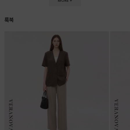
MORE +
룩북