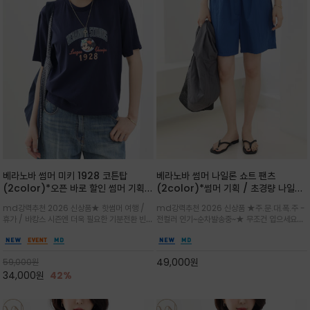
베라노바 썸머 미키 1928 코튼탑
베라노바 썸머 나일론 쇼트 팬츠
(2color)*오픈 바로 할인 썸머 기획
(2color)*썸머 기획 / 초경량 나일론
★ 한정수량 제작 ★ 오가닉 코튼으로
(Lightweight): 입은 듯 안 입은 듯
md강력추천 2026 신상품★ 핫썸머 여행 /
md강력추천 2026 신상품 ★주.문.대.폭.주 -
빈티지 프린트로 여름 하의와 모두 잘어
가벼운 아이템 / 여행 / 일상 / 운동 모
휴가 / 바캉스 시즌엔 더욱 필요한 기분전환 빈티
전컬러 인기~순차발송중~★ 무조건 입으세요~~
울리는 그래픽
두 가능한 아이템
지 무드가 돋보이는 에센셜★네이비와 차분한 카
폭염과 장마 꿉꿉함이 지속되는 한여름날 필수템
키 컬러 위에 빈티지한 크랙 효과의 레트로 감성
입니다^^가볍고 드라이한 터치감의 나일론 소
그래픽을 더해 캐주얼하면서도 세련된 분위기를
재로 완성한 자연스럽게 어우러져 출근룩, 여행
49,000
원
59,000
원
완성
룩, 모임룩, 데일리룩까지 다양하게
34,000
원
42%