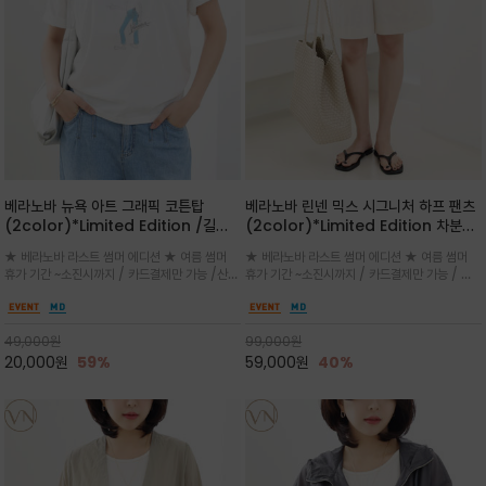
베라노바 뉴욕 아트 그래픽 코튼탑
베라노바 린넨 믹스 시그니처 하프 팬츠
(2color)*Limited Edition /길어
(2color)*Limited Edition 차분한
진 여름의 끝자락까지 멋스럽게 연출하
길이감 허벅지 라인에서 부담없이 길어
★ 베라노바 라스트 썸머 에디션 ★ 여름 썸머
★ 베라노바 라스트 썸머 에디션 ★ 여름 썸머
세요 ^^
진 여름의 끝자락까지 멋스럽게 연출하
휴가 기간 ~소진시까지 / 카드결제만 가능 /산뜻
휴가 기간 ~소진시까지 / 카드결제만 가능 / 앞
세요 ^^
한 컬러를 바탕으로 블루 컬러의 NEW YORK
쪽 원턱 디테일과 여유 있는 실루엣이 자연스럽
레터링과 감각적인 일러스트 프린트가 어우러져
게 체형을 커버해 우아한 비율을 완성
세련된 포인트
49,000
원
99,000
원
20,000
원
59%
59,000
원
40%