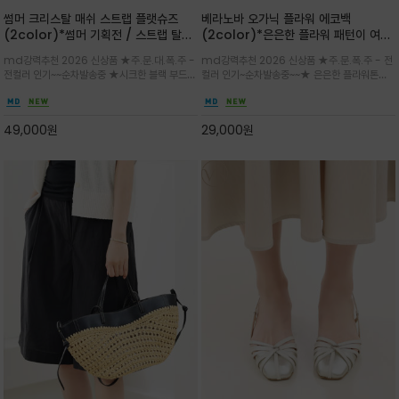
썸머 크리스탈 매쉬 스트랩 플랫슈즈
베라노바 오가닉 플라워 에코백
(2color)*썸머 기획전 / 스트랩 탈착
(2color)*은은한 플라워 패턴이 여름
하지않고 편하게 신으셔도 되는 타입~섬
룩에 산뜻한 포인트를 더해주는 코튼 에
md강력추천 2026 신상품 ★주.문.대.폭.주 -
md강력추천 2026 신상품 ★주.문.폭.주 - 전
세한 메쉬 짜임 위로 은은하게 반짝이는
코백
전컬러 인기~~순차발송중 ★시크한 블랙 부드러
컬러 인기~순차발송중~~★ 은은한 플라워톤이
크리스탈 디테일을 더한 플랫슈즈
운 그레이 컬러로 구성되어 룩에 세련되게 매치
룩에 방해되지않고 시원한 여름무드에 잔잔하고
하게 좋으며 가볍고 시원해 데일리 만능 아이템 /
고급스럽게 내추럴한 감성의 천연 오가닉 코튼소
와이드 팬츠와 함께 데일리룩·출근룩 포인트
재/내부 포켓과 VERANOVA 자수 디테일이 더
49,000
원
29,000
원
해져 완성