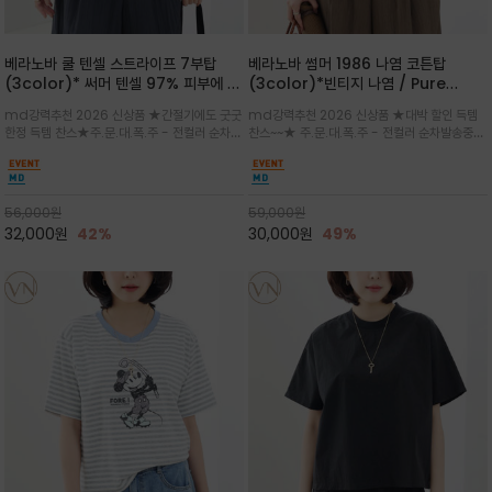
베라노바 쿨 텐셀 스트라이프 7부탑
베라노바 썸머 1986 나염 코튼탑
(3color)* 써머 텐셀 97% 피부에 닿
(3color)*빈티지 나염 / Pure
는 순간 느껴지는 쿨링 터치의 여름 텐셀
Organic Cotton 100% 가볍게 입
md강력추천 2026 신상품 ★간절기에도 굿굿
md강력추천 2026 신상품 ★대박 할인 득템
소재
어도 룩에 감도가 살아나는 베라노바 스
한정 득템 찬스★주.문.대.폭.주 - 전컬러 순차발
찬스~~★ 주.문.대.폭.주 - 전컬러 순차발송중
튜디오 티셔츠
송중~3차 리오더~~★스트라이프 패턴에 여유
~~★살에 닿는 시원한 촉감 강연 코튼 소재로 여
있는 드롭숄더와 7부 소매가 더해져 팔 라인을
유 있는 핏과 경쾌한 기장감이 자연스럽게 체형
자연스럽게 커버해주는 아이템/얇고 가벼운 터
을 커버/빈티지한 레터링 프린트가 은근한 포인
치감으로 편안
트가 되어 데님이나 린넨 팬츠와 감
56,000
원
59,000
원
32,000
원
42%
30,000
원
49%