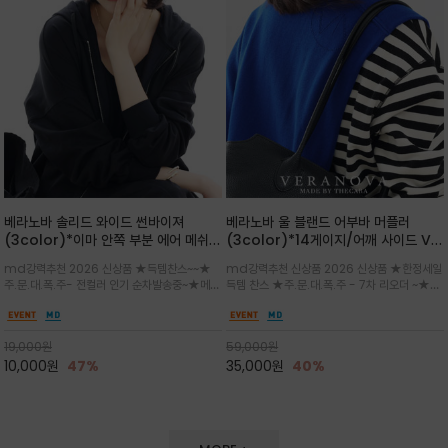
베라노바 솔리드 와이드 썬바이져
베라노바 울 블랜드 어부바 머플러
(3color)*이마 안쪽 부분 에어 메쉬
(3color)*14게이지/어깨 사이드 VN
(Air-Mesh) 쾌적하고 편하게 / 베라
브랜드 스카시 편직 기법 /시선을 사로
md강력추천 2026 신상품 ★득템찬스~~★
md강력추천 신상품 2026 신상품 ★한정세일
노바 심볼 전사 인쇄(Transfer
잡는 감각적인 레이어드 니트 어부바숄/
주.문.대.폭.주- 전컬러 인기 순차발송중~★메쉬
득템 찬스 ★주.문.대.폭.주 - 7차 리오더 ~★셔
Printing)뒷밴딩으로 사이즈 조절이 가
뒷면의 은은한 V자 조직감과 부드러운
쿠션 마감으로 이마 눌림을 최소화하고, 하루 종
츠나 원피스 위에 가볍게 걸쳐 스타일리시한 포
능해 누구나 안정적으로 착용
터치감으로 완성도를 높였으며, 단조로
일 보송보송한 스킨케어 핏(Skin-care fit)을
인트를 주기 좋으며, 소매 끝단에 위치한 실버
운 코디에 특별한 무드를 더해줄 아이템
유지심플한 로고 포인트와 세련된 컬러로 일상,골
'VN' 메탈 로고 장식이 브랜드의 정체성과 고급
19,000
원
59,000
원
프,여행까지~~
스러움을 동시에
10,000
원
47%
35,000
원
40%