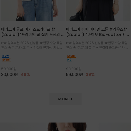
베라노바 골프 미키 스트라이프 탑
베라노바 썸머 미니멀 코튼 블라우스탑
(2color)*프리미엄 쿨 실키 느낌의 폴
(2color) *바이오 Bio-cotton/ 시
리소재와 스판으로 한 경쾌하게 여름내
원한 터치 / 나일론 블랜드 / 티셔츠처
md강력추천 2026 신상품 ★한정 수량 득템
md강력추천 2026 신상품 ★한정 수량 득템
내 ★골프 미키티 포함 구매및 20만원
럼 편안하지만 블라우스처럼 단정한 무
찬스 ★주.문.대.폭.주 - 전컬러 인기~순차발송
찬스 ★ 주.문.대.폭.주 - 전컬러 출고중~4차 리
넘는 구매고객님께는 타이틀리스트 베라
드가 느껴지는 코튼 블라우스 탑
중~★ 화이트 바탕에 그레이·스카이블루 스트라
오더 ★ 넥라인과 뒷 지퍼로 완성도가 높으며 가
노바 골프공 2피스 3구 증정(소진시 마
이프가 산뜻한 컬러감을 연출/안정감 있는 라운
볍게 퍼지는 박시한 실루엣과 크롭 기장이 하체
감)★
드 넥라인과 여유있는 스탠다드 핏으로 여름내내
를 길어 보이게 해주며 와이드 팬츠와 셋업
이쁘게 입으세요 ^^
59,000
원
98,000
원
30,000
원
49%
59,000
원
39%
MORE +