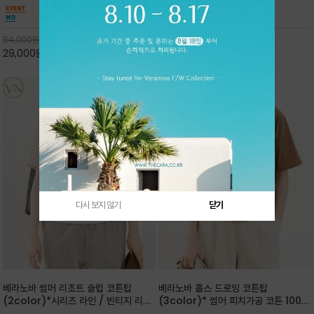
핏 강연티셔츠
안함을 동시에 느낄수 있으며 차분하고 필요한
한 착용감을 선사하며, 자연스럽게 떨어지는 실루
컬러웨이로 단독 또는 린넨 자켓/ 여름점퍼 안에
엣이 편안하며 ★도회적인 무드로 루즈하게 단독
코디하기 만능템 입니다^^
으로도 포인트가 되며, 데일리 활
54,000
원
65,000
원
29,000
원
46%
30,000
원
53%
다시 보지 않기
닫기
베라노바 썸머 리조트 슬럽 코튼탑
베라노바 홀스 드로잉 코튼탑
(2color)*시리즈 라인 / 빈티지 리조
(3color)* 썸머 피치가공 코튼 100프
트 무드의 은은한 슬럽 조직감이 느껴지
로 / 에스파스(Espace) 드로잉 여백